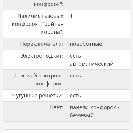
конфорок":
Наличие газовых
1
конфорок "Тройная
корона":
Переключатели:
поворотные
Электроподжиг:
есть,
автоматический
Газовый контроль
есть
конфорок:
Чугунные решетки:
есть
Цвет:
панели конфорок -
бежевый