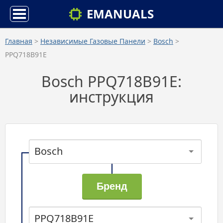
EMANUALS
Главная
>
Независимые Газовые Панели
>
Bosch
>
PPQ718B91E
Bosch PPQ718B91E:
инструкция
Bosch
PPQ718B91E