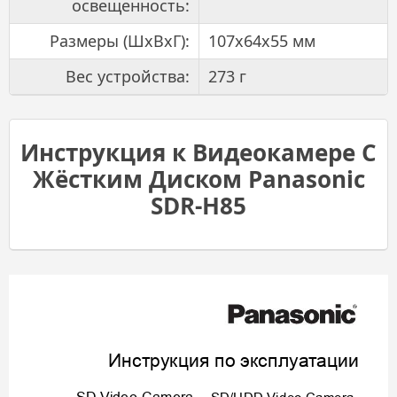
освещенность:
Размеры (ШхВхГ):
107x64x55 мм
Вес устройства:
273 г
Инструкция к Видеокамере С
Жёстким Диском Panasonic
SDR-H85
SDRS50&
T50&H95&
H85EE-VQ
T2L33_rus
.book 
1
ページ
２０
１０年
３月１
０日　
水曜日
　午後
５時３
１分
Инстр
укция
по
эксп
луа
тации