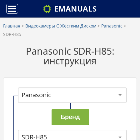
EMANUALS
Главная
>
Видеокамеры С Жёстким Диском
>
Panasonic
>
SDR-H85
Panasonic SDR-H85:
инструкция
Panasonic
SDR-H85