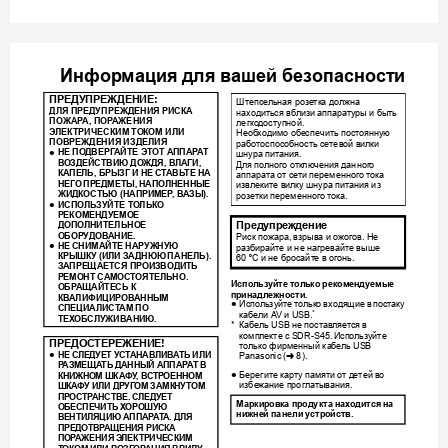
SDRS50&
T50&H95&
H85EE-VQ
T2L33_rus
.book 
2
ページ
２０
１０年
３月１
０日　
水曜日
　午後
５時３
１分
until 
2010/1/25
Инфор
мация
для
ваше
й
безопасности
ПРЕДУПРЕЖДЕНИЕ
:
Штепсе
льная
розе
тка
долж
на
ДЛЯ
ПРЕДУПРЕЖДЕНИЯ
РИСКА
находиться
вблизи
аппара
туры
и
быть
ПОЖАР
А
ПОР
АЖЕ
НИЯ
, 
легко
доступной
.
Э
ЛЕКТРИЧЕСКИМ
ТОКОМ
ИЛИ
Необ
ходимо
обе
спечить
постоянную
ПОВРЕЖДЕНИЯ
ИЗДЕЛИЯ
работоспособно
сть
сетевой
вилки
НЕ
ПОДВЕР
Г
АЙТЕ
ЭТОТ
АППАР
АТ
≥
шнура
питания
.
ВОЗ
Д
Е
ЙСТ
В
ИЮ
ДОЖДЯ
ВЛА
Г
И
, 
, 
Для
полн
ого
отк
л
юч
е
ни
я
данног
о
КАПЕЛЬ
БРЫЗГ
И
НЕ
СТАВ
Ь
Т
Е
НА
, 
аппа
рата
от
сети
переменног
о
ток
а
НЕГО
ПРЕДМЕ
ТЫ
НАПО
ЛНЕННЫ
Е
, 
извле
ки
те
вилку
шнура
питания
из
ЖИДКОСТЬЮ
НАПРИМЕР
В
АЗЫ
 (
, 
).
розетки
пе
рем
енн
ого
ток
а
.
ИСПОЛ
ЬЗ
УЙТЕ
ТОЛЬ
КО
≥
РЕКОМЕНДУЕМОЕ
Предупре
ждение
ДОПОЛ
Н
ИТЕЛЬНОЕ
ОБОРУДОВ
АНИ
Е
.
Риск
пожа
ра
вз
ры
ва
и
ожого
в
Не
, 
. 
НЕ
СНИМ
АЙТ
Е
НАРУЖ
НУЮ
≥
разбир
айте
и
не
нагрева
йте
выше
КРЫШК
У
ИЛИ
ЗА
ДН
ЮЮ
ПАНЕЛЬ
 (
).
и
не
бросайт
е
в
ог
онь
x
60
C 
.
ЗАПРЕЩ
АЕТ
СЯ
ПРОИЗВОДИТЬ
РЕМОНТ
СА
МО
СТОЯ
Т
Е
ЛЬ
Н
О
. 
Испо
льз
уйте
только
р
екоме
нд
уемые
ОБР
АЩАЙТЕСЬ
К
принадл
ежности
.
КВ
АЛИФИЦ
ИРОВ
АННЫ
М
Испо
льзуйт
е
только
входящие
в
постаку
≥
СПЕЦИ
АЛИ
СТ
АМ
ПО
*
ка
б
е
ли
и
 AV
 USB.
ТЕХОБСЛУЖИВАНИЮ
.
Кабель
не
по
ставляе
тся
в
*
 USB 
комп
лекте
с
Испо
льзуйте
 SDR-S45.
ПРЕДОС
ТЕРЕЖЕНИЕ
!
только
фирменный
ка
б
е
ль
 US
B 
НЕ
СЛЕ
ДУ
ЕТ
У
СТА
Н
А
ВЛ
И
ВАТ
Ь
ИЛИ
≥
l
(
8).
Panason
ic
РА
З
М
Е
Щ
А
Т
Ь
ДАН
НЫ
Й
АППАР
А
Т
В
Берегите
кар
ту
памяти
от
детей
во
КНИЖНОМ
ШК
АФ
У
В
СТРОЕ
ННОМ
≥
, 
избе
жание
прог
латыв
ания
ШКАФ
У
ИЛИ
ДРУГО
М
ЗАМК
НУТОМ
.
ПРОС
ТР
АНСТВЕ
СЛЕ
Д
УЕ
Т
. 
Маркировка
пр
оду
кт
а
наход
ится
на
ОБЕС
ПЕЧ
ИТЬ
ХО
Р
О
ШУ
Ю
нижн
ей
панели
устро
йст
в
.
ВЕНТИЛЯЦИЮ
АППАР
А
Т
А
ДЛЯ
. 
ПРЕДОТВР
АЩЕНИЯ
РИСКА
ПОР
АЖЕН
ИЯ
Э
ЛЕК
ТРИЧЕСКИМ