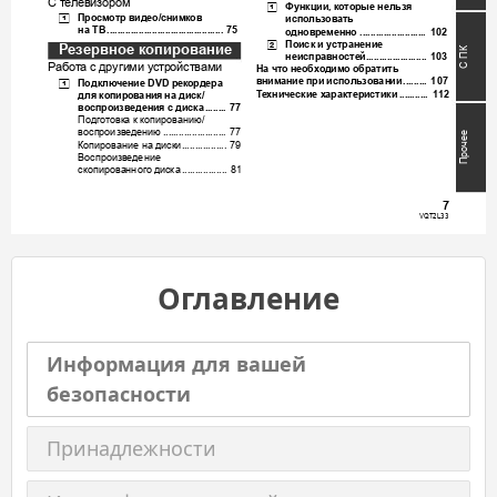
С
теле
ви
зо
ро
м
Функци
и
которые
нел
ь
зя
[1]
, 
Просм
отр
виде
о
снимк
ов
[1]
/
использовать
на
ТВ
.......
.....
......
......
.....
.........
.....
.
 7
5
одн
ов
рем
ен
но
.
.....
......
.....
........
 102
Поиск
и
ус
транение
[2]
Ре
з
е
р
в
н
о
е
копирование
ПК
неиспр
авносте
й
....
......
.....
......
..
 103
С
Ра
б
о
т
а
с
другими
уст
ро
й
ст
ва
ми
На
что
необходимо
обратить
внимание
пр
и
испол
ьзо
ван
ии
Подклю
чение
рек
ордера
....
.....
 1
07
[1]
 DVD 
Те
х
н
и
ч
е
с
к
и
е
харак
те
рист
ики
для
копирования
на
диск
.
.....
.....
 1
12
/
воспроизведения
с
диск
а
....
....
 77
Подг
от
овка
к
к
опиров
анию
/
восп
роизве
дению
.
.....
......
........
....
 77
Прочее
Копировани
е
на
ди
ски
.....
........
....
 79
Воспроиз
ведение
скопирова
нног
о
диск
а
..
......
.....
....
 81
7
VQT2L3
3
Оглавление
Информация для вашей
безопасности
Принадлежности