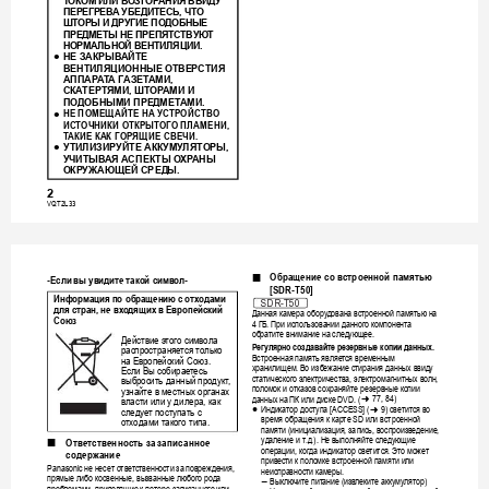
ТОК
О
М
ИЛИ
ВОЗ
ГО
Р
А
Н
ИЯ
ВВИ
ДУ
ПЕРЕГРЕВ
А
УБЕДИТЕСЬ
ЧТО
, 
ШТОРЫ
И
ДРУГИ
Е
ПОДОБНЫЕ
ПРЕДМЕТЫ
НЕ
ПРЕПЯТС
ТВУЮ
Т
НОРМАЛЬНОЙ
ВЕНТИЛЯЦИИ
.
НЕ
ЗАКРЫВ
АЙТЕ
≥
ВЕНТИЛЯЦИОННЫЕ
ОТВЕРСТИЯ
АППАР
А
Т
А
ГА
З
Е
ТА
М
И
, 
СКА
ТЕРТЯМИ
ШТО
Р
АМИ
И
, 
ПОДОБНЫМИ
ПРЕД
МЕТ
АМИ
.
НЕ
ПОМ
ЕЩАЙТЕ
НА
УС
ТРОЙСТВО
≥
ИСТОЧНИК
И
ОТКРЫТОГО
ПЛАМЕНИ
, 
ТА
К
И
Е
КА
К
ГОРЯЩИ
Е
СВЕЧИ
.
УТИЛИЗИРУЙТЕ
АККУМУ
ЛЯТОРЫ
≥
, 
УЧИТЫВ
АЯ
АС
П
Е
К
Т
Ы
ОХ
Р
АНЫ
ОКРУЖА
ЮЩ
ЕЙ
СРЕД
Ы
.
2
VQT2L
33
SDRS50&
T50&H95&
H85EE-VQ
T2L33_rus
.book 
3
ページ
２０
１０年
３月１
０日　
水曜日
　午後
５時３
１分
Обра
щение
со
встроенной
памятью
∫
Если
вы
увидите
тако
й
символ
-
-
[SDR-T
50]
Информация
по
об
ращен
ию
с
от
ход
а
м
и
SDR-T50
для
стран
не
вхо
дящих
в
Европе
йский
, 
Данная
камера
оборуд
ована
встроенной
памятью
на
Союз
ГБ
При
использовании
данног
о
компонента
4
. 
обратите
внимание
на
след
ующ
ее
.
Действие
этого
символа
Рег
у
л
яр
н
о
создав
айте
резе
рвн
ые
ко
пи
и
да
н
ны
х
.
расп
ространя
е
тся
тол
ьк
о
Встроенная
пам
ять
являе
тся
временным
на
Евро
пейск
ий
Союз
.
хранилищем
Во
изб
ежа
ние
стирания
да
нных
ввид
у
. 
Если
Вы
собира
е
тес
ь
статического
электричества
электромагнитных
волн
, 
, 
выбросить
данный
проду
к
т
, 
поломок
и
отк
а
зо
в
сохраняйте
резервные
ко
пии
узнайте
в
местн
ых
органах
данных
на
ПК
или
диске
l
77, 84)
 DVD.
 (
вла
сти
ил
и
у
дилера
как
, 
Индикатор
доступ
а
светится
во
≥
l
 [
ACCESS]
 (
9) 
следуе
т
посту
пать
с
время
обращ
ения
к
кар
те
ил
и
встроенной
 SD 
отх
од
ам
и
такого
типа
.
памяти
инициализация
запи
сь
вос
про
и
зведе
ни
е
 (
, 
, 
, 
удал
ение
и
т
д
Не
выполняйте
сл
едующие
.
.). 
Ответствен
ность
за
за
пи
с
ан
но
е
∫
операции
ко
гд
а
индик
атор
светится
Это
може
т
, 
. 
со
д
ер
жание
привести
к
поломке
встроенной
памяти
или
не
нес
ет
отве
тственности
за
повреждения
Panasonic 
, 
неисправности
камеры
.
прямые
либо
к
освенные
вы
званные
любого
рода
, 
Вык
лючите
пит
ание
из
в
леки
те
аккум
уля
то
р
j
 (
)
проб
лем
ами
прив
од
ящие
к
потере
записанного
или