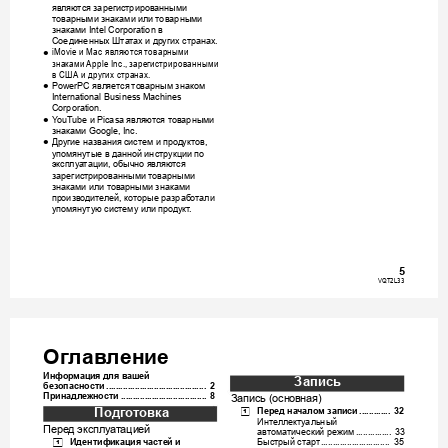
являю
тся
зарегис
триров
анными
тов
арными
знаками
или
товарными
знаками
в
 Intel
Corporation 
Соеди
н
енных
Шта
тах
и
других
странах
.
и
являются
товарными
≥
iMo
vie 
 Mac 
знак
ами
зарегистрированны
ми
 Apple
Inc., 
в
США
и
других
странах
.
явл
яется
това
рны
м
знаком
≥
PowerPC 
Interna
tional Busines
s 
Machines 
Corporatio
n.
и
явля
ютс
я
тов
арными
≥
Y
ouT
ube 
 Pi
casa
знаками
 Googl
e, Inc.
Другие
назв
ания
систем
и
продук
тов
≥
, 
упомянут
ые
в
данной
инструкции
по
эксплуа
тации
обыч
но
являются
, 
зарегист
р
ирован
ными
то
ва
рн
ы
м
и
знаками
или
тов
арными
знаками
прои
зводителей
которые
разраб
отали
, 
упомянут
ую
систем
у
или
продук
т
.
5
VQT2L3
3
SDRS50&
T50&H95&
H85EE-VQ
T2L33_rus
.book 
6
ページ
２０
１０年
３月１
０日　
水曜日
　午後
５時３
１分
Ог
лав
лен
ие
Инфор
мация
для
ваш
е
й
Запись
без
опасност
и
........
......
......
.....
......
........
...
 2
Принадле
жности
Запис
ь
основ
ная
..
......
........
......
......
.....
...
 8
 (
)
Подг
от
овка
Перед
на
чалом
запи
си
[1]
.
.....
......
.
 32
Инте
ллектуальный
Пере
д
эк
сплуат
ац
ией
ав
томатически
й
режи
м
.....
......
....
 33
Идентифи
кация
ча
сте
й
и
Быстрый
старт
[1]
.....
......
........
......
....
 35