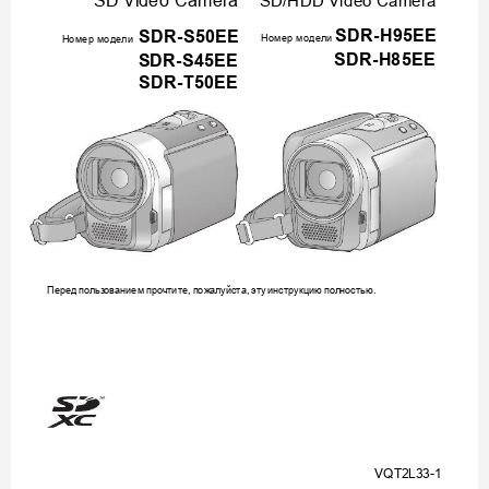
SD/HDD Video Camera
SD V
ideo Camera
SDR-H95EE
SDR-S50EE
Номер
моде
ли
Номер
моде
ли
SDR-H85EE
SDR-S45EE
SDR-T50EE
Перед
польз
ованием
прочти
те
пожа
луйста
эту
инструкцию
пол
ностью
, 
, 
.
VQT
2L33-
1