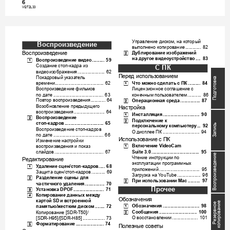
6
VQT2L
33
SDRS50&
T50&H95&
H85EE-VQ
T2L33_rus
.book 
7
ページ
２０
１０年
３月１
０日　
水曜日
　午後
５時３
１分
Уп
р
а
в
л
е
н
и
е
диско
м
на
ко
торый
, 
Воспроизв
едение
выполнено
копиров
ание
......
......
.
 82
Воспроизве
дение
Дублирование
изображений
[2]
на
другое
видеоу
стройство
...
.
 83
Воспроизв
едение
видео
[1]
....
.....
.
 5
9
Соз
д
ание
стоп
кад
ра
из
С
ПК
-
видеоиз
ображени
я
..
.....
......
.....
....
 62
Пере
д
использо
ванием
Покадровый
ук
а
з
ател
ь
ка
Подготов
Что
можно
сделать
с
ПК
времени
[1]
...
......
.
 8
4
......
.....
......
.....
.........
.....
....
 62
Воспроиз
ведение
фильмов
Лицензи
он
ное
согл
ашение
с
по
дате
коне
чным
по
льзователем
.......
........
......
.....
......
........
.
 6
3
.
......
....
 8
6
Операцион
ная
ср
ед
а
Пов
тор
воспроизв
едения
[2]
.
.....
......
....
 87
......
.....
.
 64
Воз
обно
вл
ение
пре
дыдущего
Настрой
к
а
восп
роизве
дения
..
.....
.........
.....
....
 64
Инсталля
ция
[1]
.
.....
.........
.....
......
....
 9
0
Воспроизв
едение
[2]
Подклю
чение
к
[2]
стоп
кадров
-
...
......
.....
.........
.....
....
 65
сь
персональному
компьютеру
...
 92
Воспроиз
ведение
стоп
ка
др
ов
Запи
-
О
диспл
ее
ПК
....
.....
......
.....
......
....
 94
по
дате
.......
........
......
.....
......
........
.
 6
6
Испо
льзова
ние
с
ПК
Изме
нение
настрой
ки
Включение
[1]
восп
роизве
дения
и
показ
 Vid
eo
C
am
слайдов
Suite
 3.0
.
.........
.....
......
......
.....
.......
 95
......
........
......
.....
......
........
.
 67
ведение
Чтен
ие
ин
ст
рукц
ии
по
Р
едактиров
ание
эксплуа
тации
программных
Уд
а
л
е
н
и
е
сцен
ст
о
п
кадров
[1]
/
-
....
.
 6
8
приложений
....
.....
......
......
.....
.......
 95
Защита
сцен
стоп
кад
ров
Воспроиз
/
-
..
.....
....
 69
Загру
зка
на
 Y
o
uTube
.
......
.....
......
.
 9
6
Раздел
ение
сцены
для
[2]
При
использовании
[2]
 Ma
c
......
....
 97
частично
го
у
даления
.
......
.....
....
 70
Про
чее
Ус
т
а
н
о
в
к
а
[3]
 DPOF
.....
.....
......
........
.
 71
Копиров
ание
данных
между
[4]
Обо
знач
ени
я
картой
и
встроенной
 SD 
копирование
вное
Обоз
наче
ния
[1]
памятью
жес
тк
им
ди
ском
.
.....
......
........
......
....
 9
8
/
....
....
 72
Сообщения
[2]
Копировани
е
.
......
.....
.........
.....
.....
 1
00
 [SDR-T50]/
Резер
О
восс
танов
лении
.....
......
........
..
 1
01
[SDR-
H95]
/[SDR
-H85
]
...
......
........
.
 73
Форматирование
[5]
.....
.........
.....
....
 74
Пол
езные
со
ве
ты