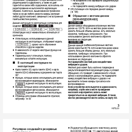
, 
Не
вста
вляй
те
и
не
извлекайте
соединительный
j
редактируемого
содержимого
а
так
же
не
дает
, 
кабе
ль
 USB
гарантий
на
какое
либо
содержимое
если
запись
ил
и
-
, 
Не
подверг
айте
к
амеру
вибрации
или
уд
арам
j
редактирование
не
выполн
яются
надлежащим
Об
утилизации
или
передаче
данной
к
амеры
≥
. 
образом
Ан
алогично
выше
с
к
аз
анн
ое
примени
мо
. 
, 
l
(
108)
также
в
сл
уча
е
любого
ремонта
камеры
вкл
ючая
 (
Обра
щение
с
жес
т
ки
м
диском
∫
строенной
любой
др
угой
компонент
связанный
с
не
в
, 
памятью
же
ст
ким
дис
ко
м
[SDR-H9
5]/[SDR-H85
]
/
).
Данная
инструкция
по
эк
сп
луатац
ии
сос
тав
лен
а
дл
я
SDR-H95
Данная
камера
оборуд
ована
встроенным
жест
ким
моделей
SDR-H95
SDR-H85
 , ,
диском
на
ГБ
Хотя
на
жест
ком
дис
ке
можно
 120
. 
и
,  
 . 
SDR-T50
SDR-S50
SDR-S45
хранить
бол
ьшие
об
ъемы
данных
есть
несколько
, 
Иллюстрации
могут
н
ез
нач
и
тельн
о
отлич
ат
ьс
я
от
моме
нтов
требующих
осторожности
При
, 
. 
оригинала
.
использовании
данног
о
компонента
обратите
Иллюстрации
испо
л
ьзова
нные
в
данно
й
≥
, 
внимание
на
следующее
.
инструкци
и
по
эк
сплу
ата
ции
отображаю
т
мод
е
ль
, 
SDR-H85
одн
а
к
о
части
объяснения
, 
SDR-S50
Данная
камер
а
снабжена
встроенным
жест
ким
отн
ос
я
тс
я
и
к
другим
моделям
.
диском
емко
стью
ГБ
Хотя
на
же
с
тк
ом
диске
мо
жно
 80
. 
В
зависимости
от
мод
ели
некот
орые
фун
к
ци
и
не
≥
хранить
бол
ьшие
об
ъемы
данных
есть
несколько
, 
по
дклю
чены
.
моме
нтов
требующих
осторожности
При
, 
. 
Параметры
могут
отлич
ат
ьс
я
поэтому
≥
, 
использовании
данног
о
компонента
обратите
внима
тельно
чита
йт
е
инструкцию
.
ее
внимание
на
следующ
.
Не
по
дв
ерг
айт
е
жесткий
ди
ск
воздействию
В
наст
оя
щей
инстр
укции
по
∫
вибрации
и
у
даров
.
экс
плу
атации
Жес
т
к
ий
дис
к
мо
же
т
быть
частично
поврежден
в
Карта
памяти
карт
а
памяти
и
ка
рт
а
≥
 SD, 
 SDHC 
резу
ль
тате
воздейс
твия
окружающей
сред
ы
и
услов
ий
памяти
обозначены
в
док
ументе
как
ка
р
т
а
 SDX
C 
 “
обращения
что
приведе
т
к
нев
озможности
чтения
, 
, 
SD”
.
записи
и
воспроизведения
данных
Не
подверг
айте
. 
Функции
которые
мо
жно
использовать
дл
я
записи
≥
, 
/
каме
ру
воздейс
тв
ию
вибрации
и
уд
аров
и
не
воспроизведения
в
и
деокад
ров
обозначаю
тся
, 
выключ
ай
те
питание
камеры
при
запис
и
ил
и
в
да
нной
инструкции
по
эк
с
плу
атаци
и
.
воспроизведении
.
Если
ус
тр
ой
ст
во
использ
уется
в
шу
мном
месте
Функции
которые
мо
жно
использовать
дл
я
записи
, 
≥
, 
/
наприм
ер
клу
бе
или
в
месте
проведения
воспроизведения
фо
тос
нимк
ов
обозна
чаются
, 
, 
массовог
о
мероприятия
запи
сь
мож
ет
в
да
нной
инструкции
по
эк
с
плу
атаци
и
, 
.
прекратиться
из
за
звуковой
вибрации
В
таких
-
. 
Страницы
для
справки
обозначаю
тся
стрелкой
≥
, 
местах
реко
ме
нд
ует
с
я
вести
запись
на
карт
у
 SD
.
например
l
00
: 
3
VQT2L3
3
SDRS50&
T50&H95&
H85EE-VQ
T2L33_rus
.book 
4
ページ
２０
１０年
３月１
０日　
水曜日
　午後
５時３
１分
Индик
атор
обращ
ения
к
жестком
у
диск
у
≥
Рег
у
ля
р
н
о
создав
айте
резервные
светится
во
время
l
[ACCESS
HDD
] (
11
)