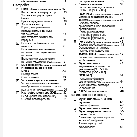
обращение
с
ними
Быстрое
вкл
ючение
......
......
.....
......
 9
.....
.....
......
....
 35
Съемка
фил
ьмов
[2]
....
......
.....
......
.
 36
Настройка
Выбо
р
носи
теля
для
записи
Питание
[1]
.....
.....
.........
.....
......
.....
....
 12
[SDR-T50]/[
SDR-H95]/
Как
вс
тавл
ят
ь
акку
м
ул
ятор
...
.....
.
 13
[SDR-
H85]
....
........
......
......
.....
......
.
 37
Заряд
к
а
аккуму
лято
рног
о
Запись
в
продолжитель
ном
бл
о
к
а
....
......
.....
......
........
......
.....
....
 14
режиме
.
........
......
.....
......
.....
.........
.
 38
Время
зар
ядки
и
запи
си
..
......
.....
.
 16
Реж
им
ы
зап
иси
/
Запись
на
карт
у
[2]
.......
......
......
.....
.
 18
приб
лизите
льное
воз
м
ожн
ое
Карты
кот
орые
можно
, 
время
за
пис
и
.......
......
......
.....
......
.
 39
испо
льзов
ать
с
данным
Помощь
при
съемке
устройс
твом
....
.........
.....
......
.....
....
 18
[SDR-S50]/[SDR-
T50]/
Как
вс
тавл
ят
ь
извл
ек
ать
/
[SDR-
H95]
/[SDR
-H8
5]
......
.....
......
.
 4
1
к
арту
 SD
..........
.........
.....
......
.....
....
 20
Фотосъемка
[3]
...
.....
......
........
......
....
 42
Включение
выключение
[3]
/
Раз
м
е
р
изображения
........
......
....
 43
камеры
......
.....
.........
.....
......
.....
....
 21
Од
новременная
запис
ь
Вклю
чение
и
выкл
ю
чен
ие
зап
ись
сто
п
кадров
при
(
-
питания
с
помощ
ью
кнопки
съемке
видео
)
...........
......
.....
......
.
 4
3
питания
...
........
......
.....
......
......
......
 2
1
Количество
записываемых
Вклю
чение
и
выкл
ю
чен
ие
изображ
ений
........
......
......
........
....
 43
питания
ЖК
Д
монитора
......
........
.
 21
Функци
и
записи
[4]
....
.........
.....
......
.
 44
Выбор
режима
[4]
.
........
......
......
.....
.
 22
Ул
у
ч
ш
е
н
н
о
е
оптическое
Испо
льз
о
вани
е
эк
ра
на
[5]
уве
л
ичение
SDR-S50]/
 [
меню
.......
.....
......
........
......
......
.....
.
 2
3
[SDR-T50]/[
SDR-H95]/
Выбор
яз
ыка
.........
.....
......
.....
....
 24
...
[SDR-
H85]
....
........
......
......
.....
......
.
 44
Список
меню
...
......
........
......
.....
....
 24
Функци
я
цифровог
о
Ус
т
а
н
о
в
к
а
даты
и
времени
[6]
......
 28
уве
л
ичения
зума
 (
)
.....
........
......
....
 44
Ус
т
а
н
о
в
к
а
мировог
о
времени
Функци
я
стабилиза
тора
от
ображение
времени
в
пункте
(
изображ
ения
......
.....
......
........
......
.
 4
5
назначен
ия
путешествия
)
.....
.....
.
 29
АФ
Э
со
сле
жением
[5]
/A
....
.....
.......
 46
Настройка
мо
ни
то
ра
ЖКД
[7]
....
....
 30
Запис
ь
допо
лните
льно
 (
)
Ре
г
ул
и
р
о
в
к
а
монитора
ЖК
Д
.......
 30
Функци
и
записи
значк
о
в
Съемка
автопо
ртрета
[1]
......
......
.....
.
 31
функц
ий
...
......
.....
......
......
........
....
 47
Зна
чки
фу
н
кц
ий
...
.........
.....
......
....
 4
7
Функци
и
записи
меню
[2]
.......
......
.
 51
Функци
и
ручной
съемки
[3]
...
......
.
 55
Баланс
бе
л
ого
...
.....
......
.....
.........
.
 5
6
Ручн
ая
на
стройк
а
скорости
затвора
ди
афра
гмы
/
..
......
........
....
 57
Запись
при
ручной
фокусировк
е
........
......
......
.....
.......
 58