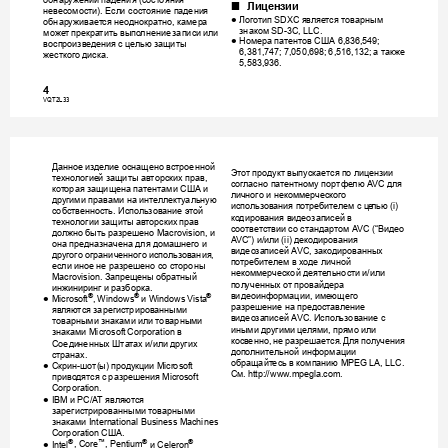
обнар
ужении
падения
сост
ояни
я
 (
Лицензии
∫
невесом
ости
Если
сост
ояни
е
падени
я
). 
Лого
тип
яв
л
яе
тся
товар
ны
м
≥
 SDXC 
обнар
ужива
ет
ся
неод
нокра
тно
кам
ер
а
, 
знаком
 SD-3C, LLC.
може
т
пр
екрати
ть
выпо
лнение
за
пи
си
или
Номера
па
тентов
США
≥
 6,836,
549; 
восп
роизве
дения
с
целью
защиты
а
также
6,381,
747; 7,050,698
; 6,516,13
2; 
жестког
о
ди
ск
а
.
5,583,
936.
4
VQT2L
33
SDRS50&
T50&H95&
H85EE-VQ
T2L33_rus
.book 
5
ページ
２０
１０年
３月１
０日　
水曜日
　午後
５時３
１分
Данно
е
изделие
осна
щено
в
строенной
Это
т
пр
одукт
выпуск
ается
по
лицен
зии
технолог
ией
защи
ты
авторс
ких
прав
, 
сог
ласно
патентному
портфе
лю
для
 AV
C
кот
орая
защи
щена
патен
тами
США
и
личного
и
некоммер
ческог
о
другим
и
правами
на
инте
ллектуальную
испо
льзов
ания
потреб
ителем
с
це
лью
 (i) 
собс
твенно
сть
Испол
ьзова
ние
это
й
. 
ко
диров
ания
видеоз
апис
ей
в
технолог
ии
защиты
авторс
ких
прав
соответстви
и
со
стандартом
Видео
 AV
C
 (
“
должно
быть
раз
реше
но
и
 Macrovision, 
и
или
дек
одировани
я
AV
C
”
)
/
 (ii) 
она
пр
ед
н
аз
нач
е
н
а
для
до
машне
го
и
виде
озапи
сей
зак
одиро
ван
ных
 AV
C
,
другого
ограничен
ного
ис
польз
ования
, 
потреби
телем
в
ходе
лич
ной
если
иное
не
разрешено
со
стороны
неком
мер
ческой
деят
е
льнос
ти
и
или
/
Запрещ
ены
обр
атный
Macrovision. 
пол
у
ченных
от
пров
айдера
инжини
ринг
и
разборка
.
видеоинфо
рмации
име
ющего
, 
®
®
®
и
≥
, Windows
 Windows 
Vista
Microsof
t
разреше
ние
на
предо
став
ление
являю
тся
зарегис
триров
анными
виде
озапи
сей
Испол
ьзован
ие
с
 AV
C
.
тов
арными
знаками
или
товарными
иными
другими
целями
прямо
или
, 
знаками
в
 Microsof
t Corporation
косв
енно
не
разрешае
тся
Для
получ
ения
, 
. 
Соеди
н
енных
Шта
тах
и
или
других
/
дополнительно
й
информации
странах
.
обращайт
есь
в
компа
нию
 MPEG LA, LLC.
Скрин
шот
ы
про
дукции
≥
-
(
) 
 Micro
soft 
См
. 
. http://
www.mpegla.co
m
приво
дятся
с
разр
ешения
 Micr
osoft 
Corporatio
n.
и
являю
тся
≥
IBM 
 PC/A
T 
зарегист
р
ирован
ными
то
ва
рн
ы
м
и
знаками
 Intern
ational Business Ma
c
hines 
США
Corporatio
n 
.
®
™
®
®
и
≥
, Core
, Pent
ium
 Celeron
Intel