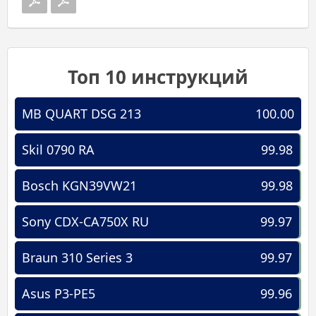
Топ 10 инструкций
MB QUART DSG 213
100.00
Skil 0790 RA
99.98
Bosch KGN39VW21
99.98
Sony CDX-CA750X RU
99.97
Braun 310 Series 3
99.97
Asus P3-PE5
99.96