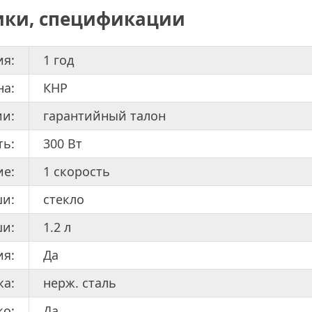
ики, спецификации
ия:
1 год
на:
КНР
ии:
гарантийный талон
ть:
300 Вт
ие:
1 скорость
и:
стекло
и:
1.2 л
ия:
Да
жа:
нерж. сталь
о:
Да