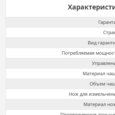
Характерист
Гарант
Стра
Вид гарант
Потребляемая мощнос
Управлен
Материал чаш
Объем чаш
Нож для измельчен
Материал но
Прорезиненное донышк