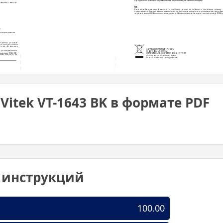
бұлбұйым2006жылдыңмаусымайында(алтыншыай)жасалғанынбілдіре
ді.
ному 
місці, 
недоступ-
UA
Дат
а 
виробництва 
виробу 
вказана 
в 
серійному 
номері 
на 
табличці 
з 
технічними 
даними. 
предст
авляє собою одинадцятизна
чне число, 
перші чотири цифри 
яког
о означають 
дату 
виробниц
серійний номер 0606хх
хх
ххх означає, що виріб був вигот
овлений в червні (шостий місяць) 2006 р
л
ати характерис
тики 
 
в 
дилера, 
що 
продав 
кої 
претензії 
прот
ягом 
ити 
чек 
або 
квитанцію 
ЗАПРЕЩЕНО У
ТИЛИЗИРОВАТЬ 
 
до 
елек
тромагнітної 
С БЫТОВЫМ МУСОРОМ. 
ирективою 
2004/1
08/
ОБРА
ТИТЕСЬ НА СООТВЕ
ТСТВУЮЩИЙ ПУНКТ 
нням 
2006/95/ЕС 
по 
ПЕРЕРАБОТКИ ЭЛЕКТРИЧЕСК
ОГО 
И ЭЛЕКТРОННОГО ОБОРУДОВАНИЯ.
itek VT-1643 BK в формате PDF
0 инструкций
100.00