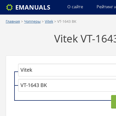
EMANUALS
О сайте
Рейтинг 
Главная
>
Чопперы
>
Vitek
> VT-1643 BK
Vitek VT-16
Vitek
VT-1643 BK