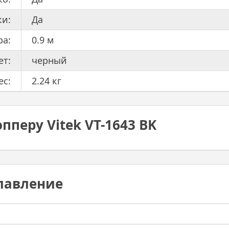
и:
Да
ра:
0.9 м
ет:
черный
ес:
2.24 кг
пперу Vitek VT-1643 BK
лавление