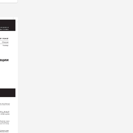
VT-7
1
34 
ST
Chopper
Чоппер
r is 
an eleven-unit 
хх
хх means that the 
aften 
dargestellt. 
Pr
oduktionsdatum. 
) 
2006 
hergestellt 
Серийный 
номер 
ту производства. 
(шестой 
месяц) 
.Сериялық
нөмір
06ххххххх
болса,