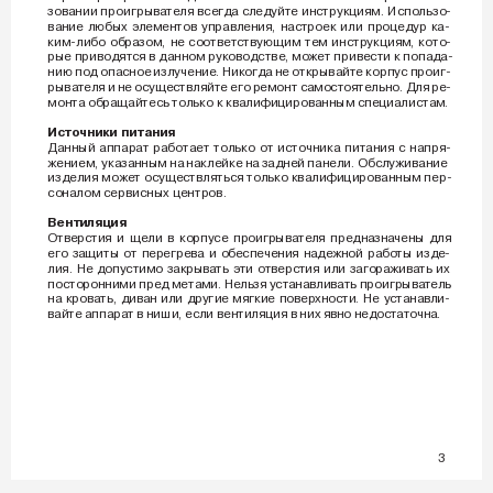
зовании проигрывателя всег
да следуйте инструкциям. Использо-
вание любых элементов управления, настроек или процедур ка-
ким-либо образом, не соответствующим тем инструкциям, кото-
рые приводятся в данном руководстве, может привести к попада-
нию под опасное излучение. Никог
да не открывайте корпус проиг-
рывателя и не осуществляйте его ремонт самостоятельно. Для ре-
монта обращайтесь только к квалифицированным специалистам. 
Источники питания 
Данный аппарат работает только от источника питания c напря-
жением, указанным на наклейке на задней панели. Обслуживание
изделия может осуществляться только квалифицированным пер-
соналом сервисных центров. 
Вентиляция 
Отверстия и щели в корпусе проигрывателя предназначены для
его защиты от перегрева и обеспечения надежной работы изде-
лия. Не допустимо закрывать эти отверстия или загораживать их
посторонними пред метами. Нельзя устанавливать проигрыватель
на кровать, диван или другие мягкие поверхности. Не устанавли-
вайте аппарат в ниши, если вентиляция в них явно недостаточна. 
3