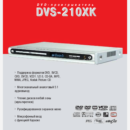
DVD-проигрыватель
DVS-210XK
DVS-210XK
Поддержка форматов DVD, SVCD,
>
CVD, DVCD, VCD1.1/2.0, CD-DA, MP3,
WMA, JPEG, Kodak Picture CD
Многоканальный аналоговый 5.1
>
аудиовыход
Чтение дисков любой зоны
>
(мультирегион)
Русифицированное экранное меню
>
Микрофонный вход
>
с функцией Караоке