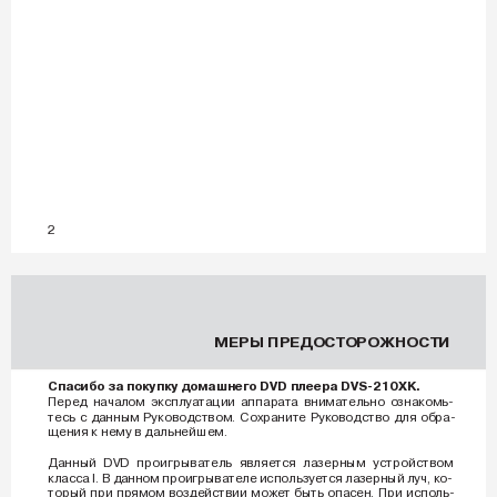
2
МЕРЫ ПРЕДОСТ
ОРОЖНОСТИ
Спасибо за покупку домашнего DVD плеера DVS-210XK.
Перед началом эксплуатации аппарата внимательно ознакомь-
тесь с данным Руководством. Сохраните Руководство для обра-
щения к нему в дальнейшем.
Данный DVD проигрыватель является лазерным устройством
класса I. В данном проигрывателе используется лазерный луч, ко-
торый при прямом воздействии может быть опасен. При исполь-