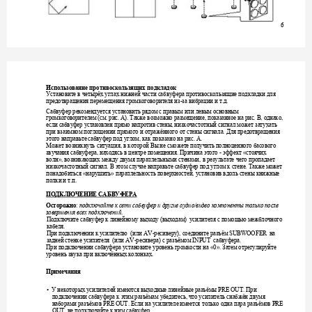
6
Использование
противоскользящих
подкладок
Установите
в
четырёх
углах
нижней
части
сабвуфера
противоскользящие
подкладки
для
предотвращения
перемещения
громкоговорителя
из
за
вибрации
и
т
д
-
.
. 
Сабвуфер
рекоменду
ется
установить
рядом
с
правым
или
левым
основным
громкоговорителем
см
рис
А
Также
возможно
размещение
показанное
на
рис
В
однако
 (
. 
. 
). 
, 
. 
, 
, 
если
сабвуфер
уст
анов
лен
прямо
напротив
стен
ы
низкочастотный
сигнал
может
затухать
, 
при
взаимном
поглощении
прямого
и
отражённого
от
стены
сигнала
Для
предотвращения
. 
этого
направьте
сабвуфер
под
углом
как
показано
на
рис
А
, 
. 
. 
Может
возникнуть
ситуация
в
которой
Вы
не
сможете
полу
чить
полноценного
басового
, 
звучания
сабвуфера
находясь
в
центре
помещения
Причина
этого
эффект
стоячих
, 
. 
 - 
 «
волн
возникающих
между
двумя
параллельными
стенами
в
результате
чего
пропадает
», 
, 
низкочастотный
сигнал
В
этом
случае
направьте
сабвуфер
под
угло
м
к
стене
Также
может
. 
. 
понадобиться
нарушить
параллельность
поверхностей
установи
в
вдоль
стены
книжные
 «
» 
, 
полки
и
т
п
.
. 
ПОДКЛЮЧЕНИЕ
САБВУФЕРА
Осторожно
: 
подключайте
к
сети
сабвуфер
и
другие
аудио
/
видео
компоненты
только
после
завершения
всех
подключений
. 
Подключите
сабвуфер
к
линейному
выходу
выходам
усилителя
с
помощью
межблочного
 (
)  
кабеля
. 
При
подключении
к
усилителю
или
ресиверу
соедините
разъём
на
  (
 AV-
), 
 SUBWOOFER  
задней
стенке
усилителя
или
ресивера
с
разъёмом
сабвуфера
  (
 AV-
) 
 INPUT  
. 
При
подключении
сабвуфера
установи
те
уро
вень
громкости
на
Затем
отрегулируйте
 «0». 
уровень
звука
при
включённых
колонках
. 
Примечания
У
некоторых
усилителей
имеются
выходные
линейные
разъёмы
При
• 
 PRE OUT. 
подключении
сабвуфера
к
этим
разъёмам
убедитесь
что
усилитель
снабжён
двумя
, 
наборами
разъёмов
Если
на
усил
ит
еле
имеется
только
одна
пара
разъёмов
 PRE OUT. 
 PRE 
не
подключайте
к
ним
сабвуфер
OUT, 
. 