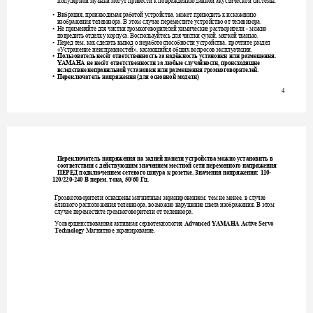
популярной
музы
ки
могут
привести
к
повреждению
данной
акустической
системы
. 
Вибрация
производимая
работой
устройства
может
приводить
к
искажению
• 
, 
, 
изображения
телевизора
В
этом
случае
переместите
уст
ройс
тво
от
телевизора
. 
. 
Не
применяйте
для
чистки
громкоговорителей
хи
мические
растворители
можно
• 
 - 
повредить
отделку
корпуса
Воспользуйтесь
для
чистки
сухой
мягкой
тканью
. 
, 
. 
Перед
тем
как
сделать
вывод
о
неработоспособности
устройства
прочтите
раздел
• 
, 
, 
Устранение
неисправнос
тей
касающийся
общих
вопросов
эксплуатации
«
», 
. 
Пользователь
несёт
ответственность
за
надёжность
установки
или
размещения
• 
.
не
несёт
ответственности
за
люб
ые
случа
йн
ос
ти
происходящие
YAMAHA 
, 
вследствие
неправильной
установки
или
размещения
громкогов
орителей
.
Переключатель
напряжения
для
основной
модели
• 
 (
)
4
Переключатель
напряжения
на
задней
панели
устройства
можно
установить
в
соответствии
с
действующим
значением
местной
сети
переменного
напряжения
ПЕРЕД
подключением
сетевого
шнура
к
розетке
Значения
напряжения
. 
: 110-
В
перем
тока
Гц
120/220-240 
. 
, 50/60 
. 
Громкоговорители
оснащены
магнитным
экранированием
тем
не
менее
в
случае
; 
, 
близкого
расположения
телевизора
возможно
нарушение
цвета
изображения
В
этом
, 
. 
случае
переместите
громкоговорители
от
т
елевизора
. 
Усовершенствованная
активная
сервотехнология
Advanced YAMAHA Active Servo 
Магнитное
экранировани
Technology
e.