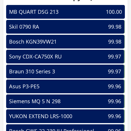
MB QUART DSG 213
100.00
Skil 0790 RA
99.98
Bosch KGN39VW21
99.98
Sony CDX-CA750X RU
99.97
Braun 310 Series 3
99.97
Asus P3-PE5
99.96
Siemens MQ 5 N 298
99.96
YUKON EXTEND LRS-1000
99.96
Bosch GWS 22-230 JH Professional
99.96