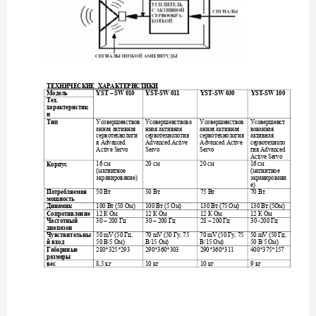
ТЕХНИЧЕСКИЕ
ХАРАКТЕРИСТИКИ
Модель
YST – SW 010 
YST-SW 011 
YST-SW 030 
YST-SW 100 
Тех
. 
характеристик
и
Усовершенствов
Усовершенствова
Усовершенствов
Усовершенст
Тип
анная
активная
нная
активная
анная
активная
вованная
сервотехнологи
сервотехнология
сервотехнология
активная
я
сервотехноло
Advanced Active 
Advanced Active 
 Advanced 
гия
Active Servo 
Servo
Servo
 Advanced 
Active Servo 
см
см
см
см
Корпус
16 
20 
 20 
 16 
магнитное
магнитное
(
(
экранирование
экранировани
) 
е
) 
Вт
Вт
Вт
Вт
Потребляемая
50 
 50 
 75 
 70 
мощность
Вт
Ом
Вт
Ом
Вт
Ом
Вт
Ом
Динамик
100 
 (50 
) 100 
 (5 
) 130 
 (75 
) 130 
 (5
) 
К
Ом
К
Ом
К
Ом
К
Ом
Сопротивление
12 
 12 
 12 
 12 
Гц
Гц
Гц
Гц
Частотный
30 – 200 
30 – 200 
28 – 200 
 30 
-200 
диапазон
Гц
Гу
Гу
Гц
Чувствительны
50 mV (50 
, 
70 mV (50 
, 75 
70 mV (50 
, 75 
50 mV (50 
, 
В
Ом
В
Ом
В
Ом
В
Ом
й
вход
50 
/5 
) 
/15 
) 
/15 
)
50 
/5 
) 
Габариные
280*325*293 290*360*303 
290*360*311 
400*375*157 
размеры
кг
кг
кг
кг
вес
8,5 
 10 
 10 
 9 