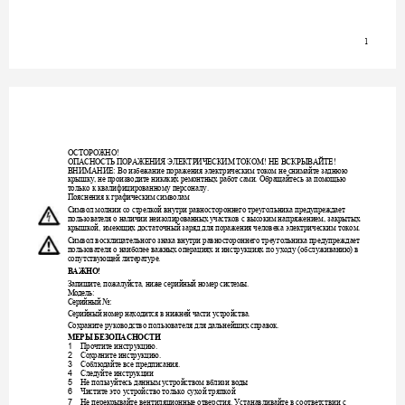
1
ОСТОРОЖНО
! 
ОПАСНОСТЬ
ПОРАЖЕНИЯ
ЭЛЕКТРИЧЕСКИМ
ТОКОМ
НЕ
ВСКРЫВАЙТЕ
! 
! 
ВНИМАНИЕ
Во
избежание
поражения
электрическим
током
не
снимайте
заднюю
: 
крышку
не
производите
никаких
ремонтных
работ
сами
Обращайтесь
за
помощью
, 
. 
только
к
квалифицированному
персоналу
. 
Пояснения
к
графическим
символам
Символ
молнии
со
стрелкой
внутри
равностороннего
треугольника
предупреждает
пользователя
о
наличии
неизолированных
участков
с
высоким
напряжением
закрытых
, 
крышкой
имеющих
достаточный
заряд
для
поражения
человека
электрическим
током
, 
. 
Символ
восклицательного
знака
вну
три
равностороннего
треу
гольника
предупреждает
пользователя
о
наиболее
важных
операциях
и
инструкциях
по
у
ходу
обслуживанию
в
 (
) 
сопу
тствующей
литерату
ре
. 
ВАЖНО
!
Запишите
пожалуйста
ниже
серийный
номер
системы
, 
, 
. 
Модель
:  
Серийный
№
: 
Серийны
й
номер
находится
в
нижней
части
устр
ойства
.  
Сохраните
руководство
пользователя
для
дальнейших
справок
. 
МЕРЫ
БЕЗОПАСНОСТИ
Прочтите
инструкцию
1 
. 
Сохраните
инструкцию
2 
. 
Соблюдайте
все
предписания
3 
. 
Следуйте
инстру
кции
4 
Не
пользуйтесь
данным
устройством
вблизи
воды
5 
Чистите
это
устройство
только
сухой
тряпкой
6 
Не
перекрывайте
вентиляционные
отверстия
Устанавливайте
в
соответствии
с
7 
. 