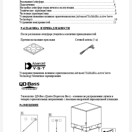
Размещение
сабвуфера
……………………………………………………………………….5 
Подключения
………………………………………………………………………………….6 
Настройка
сабвуфера
перед
началом
эксплуатации
…………………………………………7 
Технические
характеристики
………………………………
…………………………………8 
Частотные
характеристики
…………………………………………………………………….9 
Усовершенствованная
активная
сервотетехнология
 (Advanced YAMAHA Active Servo 
Technology)…………………………………………………………………………………….10 
Устранение
неисправностей
…………………………………………………………………11 
РАСПАКОВКА
И
ПРИНАДЛЕЖНОСТИ
После
распаковки
сабвуфера
убедитесь
в
наличии
принадлежностей
: 
Противоскользящие
прокладки
Сетевой
кабель
м
 (5 
) 
Усовершенствованная
активная
сервотехнология
 Advanced YAMAHA Active Servo 
Магнитное
экранирование
Technology 
Технология
основана
на
распределении
сигнала
в
  QD-Bass (Quatre Dispersion Bass) - 
четырёх
горизонтальных
направлениях
с
помощью
квадратной
пирамидальной
площадки
. 
РАЗМЕЩЕНИЕ