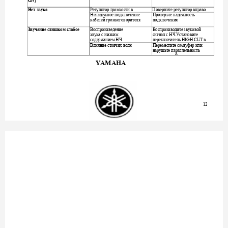
ON) 
Рег
лято
г
омкости
в
Пове
ните
ег
лято
вп
аво
у
р
р
р
р
у
р
р
Нет
звука
Ненадёжное
подключение
Проверьте
надёжность
кабелей
громкоговорителя
подключения
Воспроизведение
Воспроизводите
звуковой
Звучание
слишко
м
слабое
звука
с
низким
сигнал
с
НЧ
Установите
содержанием
НЧ
переключатель
в
 HIGH CUT 
Влияние
стоячих
волн
Переместите
сабвуфер
или
нарушьте
параллельность
й
                 YAMAHA
12