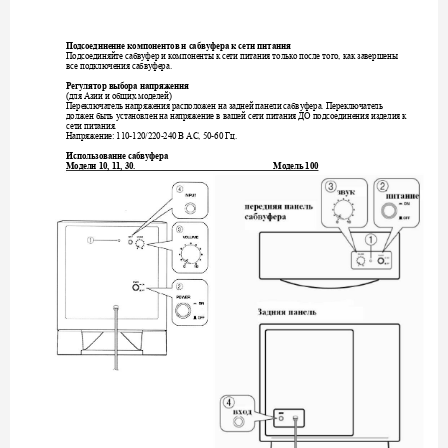
Подсоединение
компонентов
и
сабвуфера
к
сети
питания
Подсоединяйте
сабвуфер
и
компоненты
к
сети
питания
только
после
того
как
завершены
, 
все
подключения
сабвуфера
. 
Регулятор
выбора
напряжения
для
Азии
и
общих
моделей
(
) 
Переключатель
напряжения
расположен
на
задней
панели
сабвуфера
Переключатель
. 
должен
быть
уст
ано
влен
на
напряжение
в
вашей
сети
питания
ДО
подсоединения
изделия
к
сети
питания
.  
Напряжение
В
АС
Гц
: 110-120/220-240 
, 50-60 
. 
Использование
сабвуфера
Модели
Модель
 10, 11, 30.                                                                
 100 