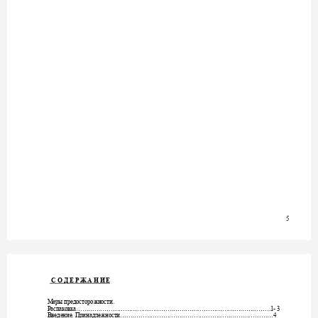
5
С
О
Д
Е
Р
Ж
А
Н
И
Е
Меры
предосторожности
. 
Распаковка
……………………………………………………………………………………1- 3 
Введение
Принадлежности
. 
…………………………………………………………………4 