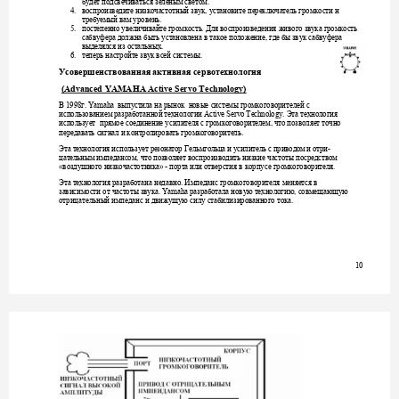
будет
подсвечиваться
зеленым
светом
. 
воспроизведите
низкочастотный
звук
установите
переключатель
громкости
н
4.
, 
требуемый
вам
у
ровень
. 
постепенно
увеличивайте
громкость
Для
воспроизведения
живого
звука
громкость
5.
. 
сабвуфера
должна
быть
уст
анов
ле
на
в
такое
положение
где
бы
звук
сабвуфера
, 
выделялся
из
остальных
. 
теперь
настройте
звук
всей
системы
6.
. 
Усовершенствованная
активная
сервоте
хнологи
я
 (Advanced YAMAHA Acti
ve Servo Technology)
В
г
выпустила
на
рынок
новые
системы
громкоговорителей
с
 1998
. Yamaha  
использованием
разработанной
технологии
Эта
технология
 Active Servo Technology. 
использует
прямое
соединение
усилителя
с
громкоговорителем
что
позволяет
точно
, 
передавать
сигнал
и
контролировать
громкоговоритель
.  
Эта
технология
использует
резонатор
Гельмгольца
и
усилитель
с
приводом
и
отри
-
цательным
импедансом
что
позволяет
воспроизводить
низкие
частоты
посредством
, 
воздушного
низкочастотника
порта
или
отверстия
в
корпусе
громкоговорителя
«
» - 
. 
Эта
технология
разработана
недавно
Импеданс
громкоговорителя
меняется
в
. 
зависимости
от
частоты
звука
разработала
новую
технологию
совмещаю
щую
. Yamaha 
, 
отрицательный
импеданс
и
движущую
силу
стабилизированного
тока
.  
10