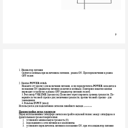
9
Индикатор
питания
1. 
Светится
зелёным
при
включенном
питании
режим
При
переключении
в
режим
,  
 ON. 
гаснет
OFF 
. 
Кнопка
2. 
POWER switch
Нажмите
эту
кнопку
для
включения
питания
если
переключатель
находится
в
, 
POWER  
положении
индикатор
питания
засветится
зелёным
Повторное
нажатие
кнопки
 ON (
). 
переводит
устройство
в
режим
индикатор
пита
ния
гаснет
 OFF (
). 
Регулятор
громкость
Позволяет
отрегулировать
уровень
громкости
По
3. 
VOLUM
E 
(
) 
. 
-
верните
по
часовой
стрелке
для
увеличения
громкости
против
часовой
стрелки
для
, 
 - 
уменьшения
. 
Разъёмы
вход
4. 
INPUT 
(
) 
Используются
для
подключения
сигналов
линейного
выхода
усилителя
. 
Преднастройка
звука
усилителя
Перед
использованием
сабвуфера
сначала
настройте
звуковой
баланс
между
сабвуфером
и
фронтальными
громкоговорителями
. 
установите
минимальную
громкость
1.
 (0). 
подсоедините
к
сети
питания
все
компоненты
2.
. 
установите
переключатель
питания
в
положение
при
этом
индикатор
питания
3.
 ON, 