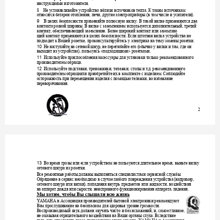
инструкциями
изготови
т
ел
я
. 
Не
устанавливайте
устройство
вблизи
источников
тепла
К
таким
источникам
8    
. 
относятся
батареи
отопления
печи
другие
электроприборы
в
том
числе
и
усилители
, 
, 
 (
). 
В
целях
безопасности
применяйте
полюсную
вилку
В
такой
вилке
приме
няются
два
9 
. 
контакта
разной
ширины
В
вилке
с
заземлением
используется
дополнительный
третий
. 
, 
контакт
обеспечивающий
заземление
Более
широкий
кон
такт
или
заземляю
, 
. 
щий
контакт
применяются
в
целях
безопасности
Если
шта
тная
вилка
устройства
не
. 
подходит
к
Вашей
розетке
проконсультируйтесь
у
электрика
на
тему
замены
розетки
, 
. 
Не
наступайте
на
сетевой
шнур
не
перегибайте
его
обычно
у
вилки
и
там
где
он
10 
, 
 (
, 
выходит
из
устройства
пользуясь
подходящими
розетками
), 
 «
» 
. 
Используйте
приспособления
аксессу
ары
для
установки
только
рекомендованного
11 
/
производителем
образца
. 
Используйте
подставки
треножники
тележки
с
толы
и
т
д
рекомендованного
12 
, 
, 
, 
.
. 
производителем
образцаил
и
приобретайте
их
в
комплекте
с
изделием
Соблюдайте
. 
осторожность
при
перемещении
изделия
с
помощью
тележки
во
избежание
, 
переворачивания
. 
2
Во
время
грозы
или
если
устройством
не
пользуются
длительное
время
выньте
вилку
13 
, 
сетевого
шнура
из
розетки
. 
Все
ремонтные
работы
должны
выполняться
специалистами
сервисной
службы
. 
Обращение
в
сервис
необходимо
в
случае
любого
повреждения
устройства
например
 (
, 
сетевого
шнура
или
вилки
попадания
внутрь
предметов
или
жидкости
воздействия
), 
, 
на
аппарат
дождя
или
сырости
неисправного
фу
нкционирования
аппарата
падения
, 
, 
. 
Мы
хотим
чтобы
Вы
слышали
всю
жизнь
, 
АМАНА
и
Ассоциация
производителей
быто
вой
электроники
рекоме
ндуют
Y
Вам
прослушивание
на
безопасном
для
здоровья
уровне
громкости
. 
Воспроизводимый
звук
должен
звучать
чисто
и
без
искажений
и
самое
главное
, 
, 
, 
не
оказывая
отрицательного
воздействия
на
Ва
ши
органы
слуха
Вследствие
. 