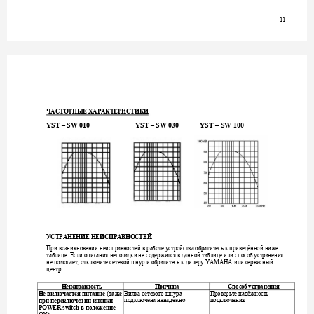
11
ЧАСТОТНЫЕ
ХАРАКТЕРИСТИКИ
YST – SW 010                
          YST – SW
 030            YS
T – SW 100        
УСТРАНЕНИЕ
НЕИСПРАВНОСТЕЙ
При
возникновении
неисправностей
в
работе
устройства
обратитесь
к
приведённой
ниже
таблице
Если
описания
неполадки
не
содержится
в
данной
таблице
или
способ
устранения
. 
не
помогает
отключите
сетевой
шнур
и
обратитесь
к
дилеру
или
сервисный
, 
 YAMAHA 
центр
. 
Неисп
авность
П
ичин
Способ
ст
анения
р
р
а
у
р
Вилка
сетевого
шнура
Проверьте
надёжность
Не
включается
питание
даже
 (
подключена
ненадёжно
подключения
при
переключении
кнопки
в
положение
POWER switch 