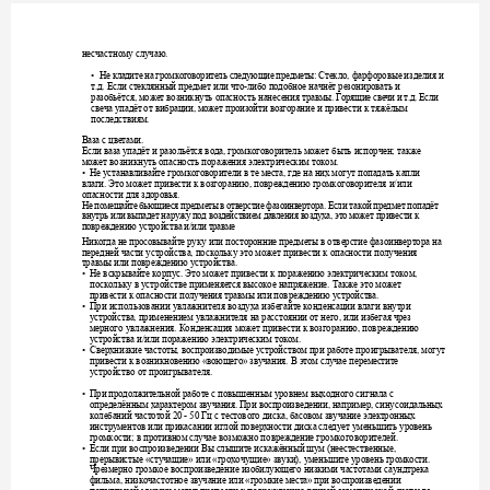
несчастному
случаю
. 
Не
кладите
на
громкоговоритель
сл
едующие
предметы
Стекло
фарфоровые
изделия
и
• 
: 
, 
т
д
Если
стеклянный
предмет
или
что
либо
подобное
начнёт
резонировать
и
.
. 
-
разобьётся
может
возникнуть
опасность
нанесения
травмы
Горящие
свечи
и
т
д
Если
, 
. 
.
. 
свеча
упадёт
от
вибрации
может
произойти
возгорание
и
привести
к
тяжёлым
, 
последствиям
. 
Ваза
с
цв
етами
. 
Если
ваза
упадёт
и
разольётся
вода
громкоговоритель
может
быть
испорчен
также
, 
; 
может
возникнуть
опасность
поражения
электрическим
током
. 
Не
устанавливайте
громкоговорители
в
те
места
где
на
них
могут
попадать
капли
• 
, 
влаги
Это
может
привести
к
возгоранию
повреждению
громкоговорителя
и
или
. 
, 
/
опасности
для
здоровья
. 
Не
помещайте
бьющиеся
предметы
в
отверстие
фазоинвертор
а
Есл
и
такой
предм
ет
попадёт
. 
внутрь
или
выпадет
наружу
под
воз
действием
давления
воздух
а
это
может
привести
к
, 
повреждению
ус
тройст
ва
и
или
травме
/
Никогда
не
просовывайте
руку
или
посторонние
предметы
в
отверстие
фазоинвертора
на
передней
части
устройства
поскольку
это
может
привести
к
опасности
получения
, 
травмы
или
повреждению
устройства
. 
Не
вскрывайте
корпус
Это
может
привести
к
поражению
электрическим
током
• 
. 
, 
поскольку
в
устройстве
применяется
высокое
напряжение
Также
это
может
. 
привести
к
опасности
получения
травмы
или
повреждению
устройства
. 
При
использовании
увлажнителя
воздуха
избегайте
конденсации
влаги
внутри
• 
устройства
применением
увлажнителя
на
расстоянии
от
него
или
избегая
чрез
, 
, 
мерного
увлажнения
Конденсация
может
привести
к
возгоранию
повреждению
. 
, 
устройства
и
или
поражению
электрическим
током
/
. 
Сверхнизкие
частоты
воспроизводимые
устройством
при
работе
проигрывателя
могут
• 
, 
, 
привести
к
в
озн
икнове
нию
воющего
звучания
В
этом
случае
переместите
 «
» 
. 
устройство
от
проигрывателя
. 
При
продолжительной
работе
с
повышенным
уровнем
выходного
сигнала
с
• 
определённым
характером
звучания
При
воспроизведении
например
сину
соидальных
. 
, 
, 
колебаний
частотой
Гц
с
тестового
диска
басовом
звуч
ание
электронных
 20 - 50 
, 
инструментов
или
прикас
ании
иглой
поверхности
диска
следует
уменьшить
ур
овен
ь
громкости
в
противном
случае
возможно
повреждение
громкоговорителей
; 
. 
Если
при
воспроизведении
Вы
слышите
искажённый
шум
неестественные
• 
 (
, 
прерывистые
стучащие
или
грохочущие
звуки
уменьшите
уро
вень
громкости
 «
» 
 «
» 
), 
. 
Чрезмерно
громкое
воспроизведение
изобилующего
низкими
частотами
саундтрека
фильма
низкочастотное
звучание
или
громкие
места
при
воспроизведении
, 
 «
» 