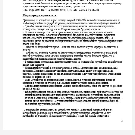
того
что
определить
такое
повреждение
слуха
сложно
АМАНА
и
Ассоциация
, 
, Y
производителей
бытовой
электроники
рекомендуют
вам
избегать
прослушивать
му
зыку
продолжительное
время
на
высоких
уровнях
громкости
. 
БЛАГОДАРИМ
ВАС
ЗА
ПРИОБ
РЕТЕНИЕ
САБВУФЕРА
 YAM
AHA! 
Меры
предост
орожности
Прочтите
, 
пожалуйста
, 
перед
эксплуатацией
. YAMAHA 
не
несёт
ответствен
ности
за
любые
повреждения
и
ущер
б
здоровью
, 
вызванные
невыполнением
следующих
указаний
.
Для
обеспечения
наилучших
эксплуатационных
качеств
внимательно
прочтите
• 
, 
, 
пожалуйста
данную
инстру
кцию
Сохраните
её
для
будущих
справок
, 
. 
. 
Устанавливайте
у
стройство
в
прохладном
сухом
чистом
месте
вдали
от
окон
• 
, 
, 
 - 
, 
источников
нагрева
источников
чрезмерной
вибрации
избегайте
пыли
сы
рости
и
, 
; 
, 
холода
Избегайте
исто
чников
шумовых
помех
трансформаторов
двигателей
Во
. 
(
, 
). 
избежание
риска
поражения
электрическим
током
не
выставляйте
громкоговорители
под
дождь
или
воду
. 
Никогда
не
открывайте
корпус
Если
что
либо
попало
внутрь
корпуса
обратитесь
к
• 
. 
-
, 
дилеру
. 
Напряжение
питания
должно
соответствовать
напряжению
указ
анному
на
задней
• 
, 
панели
устройства
Превышение
напряжения
питания
опасно
и
может
привести
к
. 
возгоранию
и
или
поражению
электрическим
током
/
. 
Во
избежание
поражения
электрическим
током
не
подвергайте
устройство
воздействию
• 
дождя
или
сырости
. 
Не
прилагайте
усилий
к
переключателям
органам
управления
или
соединительным
• 
, 
проводам
При
перемещении
устр
ой
ст
ва
сначала
выньте
вилку
сетевого
шнура
из
. 
розетки
затем
отсоедините
провода
подключенные
к
другим
устройствам
Отсоединяя
, 
, 
. 
провод
не
тяните
за
него
, 
. 
Если
уст
ро
йс
тв
о
не
предполагается
использовать
в
течение
длительного
периода
• 
времени
в
течение
от
пус
ка
и
т
д
выньте
вилку
сетевого
шнура
из
розетки
 (
.
.), 
. 
Для
предотвращения
воздействия
молнии
вынимайте
вилку
сетевого
шнура
из
розетки
• 
во
время
грозы
. 
Поскольку
аппарат
снабжён
встроенным
усилителем
мощности
при
работе
со
стороны
• 
, 
 (
задней
панели
происходит
выделение
тепла
Расположите
устройство
на
расстоянии
) 
. 
от
стен
обеспечив
расстояние
см
сверху
сзади
и
от
боковы
х
сторон
для
предотвра
, 
 20 
, 
-
щения
риска
возгорания
Не
устанавлив
айте
такж
е
аппарат
задней
панелью
вниз
на
. 
пол
или
на
другую
поверхность
. 
Не
накрывайте
заднюю
панель
устройства
газетой
салфеткой
занавеской
и
т
п
, 
, 
.
., 
загораживая
радиатор
При
повышении
температу
ры
внутри
у
стройства
может
. 
произойти
возгорание
повреждение
устройства
и
или
это
может
привести
к
, 
/
3