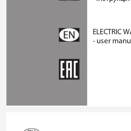
ELEC
TRIC 
- user man
ELECTRIC
W
- user manu