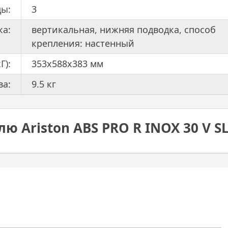
ды:
3
ка:
вертикальная, нижняя подводка, способ
крепления: настенный
Г):
353x588x383 мм
ва:
9.5 кг
ю Ariston ABS PRO R INOX 30 V S