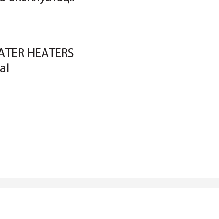
W
A
TER 
HEA
TERS
ual
ATER
HEATER
S
al