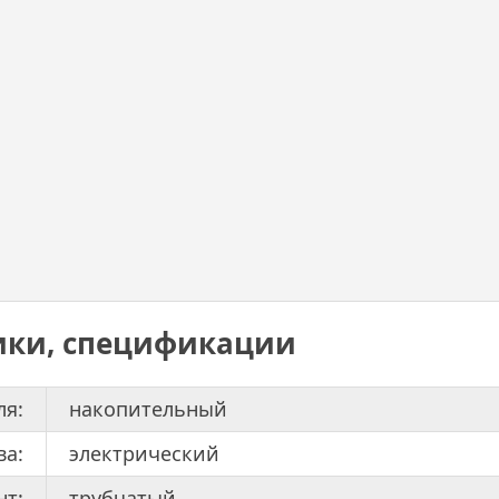
ики, спецификации
ля:
накопительный
ва:
электрический
нт:
трубчатый