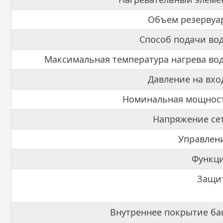
Объем резервуа
Способ подачи во
Максимальная температура нагрева во
Давление на вхо
Номинальная мощност
Напряжение се
Управлен
Функци
Защи
Внутреннее покрытие ба