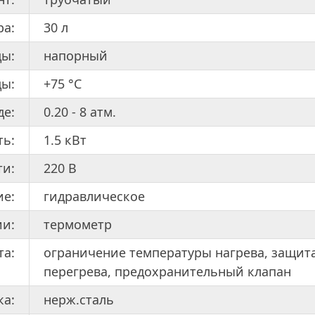
ра:
30 л
ды:
напорный
ды:
+75 °С
де:
0.20 - 8 атм.
ь:
1.5 кВт
ти:
220 В
ие:
гидравлическое
и:
термометр
та:
ограничение температуры нагрева, защита
перегрева, предохранительный клапан
ка:
нерж.сталь