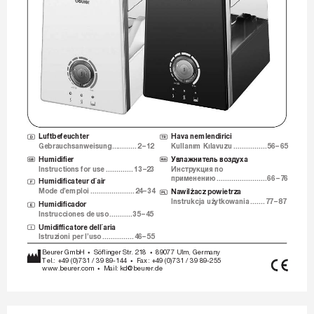
Luftbefeuchter 
Hava nemlendirici 
D
T
Gebrauchsanweisung 
............
2 
– 
12
Kullanım Kılavuzu 
................
56 
– 
65
У
влажнит
ель воздуха 
Humidiﬁer 
G
r
Инстр
укция по  
Instructions for use 
.............
13 
– 
23
применению 
........................
66
– 
76
Humidiﬁcateur d´air 
F
Mode d’emploi 
.....................
24 
– 
34
Nawilżacz powietrza 
Q
Instrukcja użytkowania 
.......
77 
– 
87
Humidiﬁcador 
E
Instrucciones de uso 
...........
35 
– 
45
Umidifﬁcatore dell´aria 
I
Istruzioni per l’uso 
...............
46 
– 
55
Beurer GmbH 
Söﬂinger Str. 218 
89077 Ulm, Germany
•
•
Tel.: +49 (0)
731 / 39 89-144 
Fax: +49 (0)
731 / 39 89-255
•
www.beurer.com 
Mail: kd@beurer.de
•