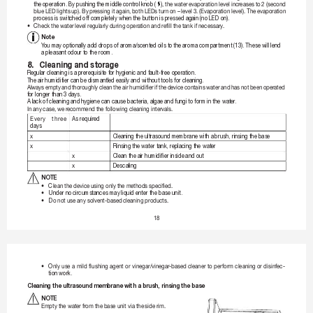
the oper
ation. By 
pushing 
the middle 
control 
knob (
)
,the
water
evaporation
levelincr
eases
to

2(second
blueLED
lights
up).By
pressing
itagain,
both
LEDsturn
on–
level
3.(Evapor
ationlevel).
T
he
evaporation
process is 
switched off completely when the butt
on is pressed again (no 
LED on).
•
C
heckthewater
levelregularlyduringoper
ationandrefillthe
tankifnecessary
.
Note
Y
ou may optionally add drops of ar
oma/scented oils t
o the aroma compartment (13). These 
will lend 
a pleasant odour t
o the room.
8. 
Cleaning and stor
age
Regular cleaning is a pr
erequisite for 
hygienic and fault-free oper
ation.
The air humidifier can be 
dismantled easily and without tools for cleaning.
Always

empty

and

thoroughly

clean

the

air

humidifier

if

the

device

contains

water

and

has

not

been

operated

for longer than 3 days.
A lack of cleaning and 
hygiene can cause bacteria, algae and fungi 
to form in the wat
er
.
Inanycase,wer
ecommendthefollowingcleaningintervals.
Every

three

As requir
ed
days
x
Cleaning the ultr
asound membrane with a 
brush, rinsing the base
x
Rinsing the water 
tank, replacing the water
x
Clean the air humidifier inside 
and out
x
Descaling
NO
TE 
•
C
leanthedeviceusingonly
themethodsspecified.
•
U
nder no cir
cumstances may liquid enter the base unit.
•
D
onotuseanysolvent-based
cleaningproducts.
18
•
O
nly
use
a
mild
flushing
agent
or
vinegar/vinegar
-based
cleaner
to

per
form
cleaningor
disinfec
-
tion work.
Cleaning the ultrasound 
membrane with a brush, rinsing 
the base
NO
TE
Emptythewater
fromthebaseunitviathe
siderim.