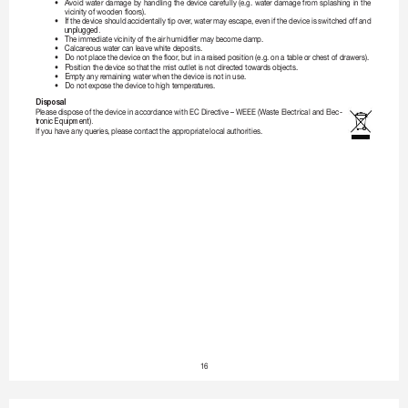
•
A
void

water

damage

by

handling

the

device

carefully

(e.g.

wat
er

damage

from

splashing

in

the

vicinityofwoodenfloors).
•
I
fthe
deviceshould
accidentallytipover
,water
mayescape,even
ifthe
deviceis
switchedoffand
unplugged.
•
T
heimmediatevicinity
oftheairhumidifiermaybecomedamp.
•
C
alcareouswat
ercanleavewhitedeposits.
•
D
onotplacethedevice
onthefloor
,butinar
aisedposition(e.g.onatableor
chestofdrawers).
•
P
ositionthedevicesothat
themistoutletisnotdirect
edtowards
objects.
•
E
mptyanyr
emainingwaterwhenthedeviceisnot
inuse.
•
D
onote
xposethedevice
to
hightemper
atures.
Disposal
PleasedisposeofthedeviceinaccordancewithECDirective–WEEE(W
asteElectricalandElec
-
tronic Equipment). 
Ifyouhaveanyqueries,
pleasecontacttheappropriate
localauthorities.
16