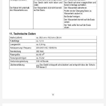
Das 
Gerät 
steht 
nicht 
eben 
und 
Das 
Gerät 
auf 
einer 
waagrecht
en 
und 
stabil.
festen Unt
erlage aufstellen.
Der Nebel tritt unt
erhalb 
Der Wassertank sitzt 
nicht korrekt 
Den Wassertank abnehmen.
des Wassertanks aus.
auf der Basis.
Prüfen ob 
der Übergang Basis zu 
Wassertank sauber ist.
Bei Bedarf reinigen.
Den Wassertank k
orrekt auf die Basis 
setzen.
Der T
ank sollte fest auf der Basis 
sitzen.
11. 
T
echnische Daten 
Maße(LxBxH)
ca.29,5cmx19,5
cmx28cm
Kabellänge
ca.1,4m
Leer
gewicht
ca.2,24kg
Netzspannung/-F
requenz
220-240V
AC
/50/60Hz
Nennleistung
280Watt
2
Raumgröße
bis48m
F
assungsvermögen
ca.6Liter
V
erdunstungsleistung
550ml/Stunde
Zeichenerklärung
Das 
Ger
ät 
ist doppelt 
schutzisoliert 
und 
entspricht also 
der 
Schutz-
klasse 2.
11