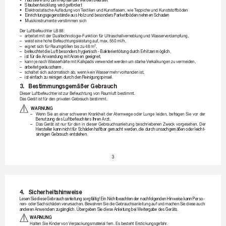
•
S
taubentwicklung wird 
gefördert
•
E
lektrostatischeAufladung
vonT
extilienundK
unstfasern,wieT
eppicheundKunstst
offböden
•
E
inrichtungsgegenstände aus Holz und besonders 
Parkettböden nehmen Schaden
•
M
usikinstrumenteverstimmensich
DerLuftbefeuchterLB
88:
–

arbeitetmitderDualt
echnologie-F
unktionfürUltraschallverneblung
undWasserverdampfung,
–

weisteinehoheBefeuchtungsleistungauf,max.
550ml/h,
–

eignetsichfürRaumgr
ößenbiszu48m²,
–
befeuchtet die Luft 
besonders hygienisch - Bakterientötung dur
ch Erhitzen möglich,
–
ist für die Anwendung mit 
Aromen geeignet,
–

kannjenachW
asserhärtemitKalkpadsverwendetwerden
umstarkeV
erkalkungenzuvermeiden,
–
arbeitet ger
äuscharm,
–

schaltetsichaut
omatischab,wennkeinW
assermehrvorhandenist,
–
ist einfach zu r
einigen durch den Reinigungspinsel.
3. 
Bestimmungsgemäßer Gebr
auch
DieserLuftbefeuchterist
zurBefeuchtungvonRaumluftbestimmt.
DasGer
ätistfürdenprivatenGebr
auchbestimmt.
 WARNUNG
–

W
enn

Sie

an

einer

schweren

Krankheit

der

Atemwege

oder

Lunge

leiden,

befr
agen

Sie

vor

der

Benutzung des Luftbefeuchters 
Ihren Arzt.
–

Das

Ger
ät

ist

nur

für

den

in

dieser

Gebrauchsanleitung

beschriebenen

Z
weck

vorgesehen.

Der

Hersteller 
kann 
nicht 
für Schäden 
haftbar gemacht 
werden, 
die dur
ch unsachgemäßen 
oder 
leicht-
sinnigen Gebr
auch entstehen.
3
4. 
Sicherheitshinweise
Lesen 
Sie 
diese 
Gebrauchsanleitung 
sorgfältig! 
Ein Nichtbeachten 
der nachfolgenden 
Hinweise 
kann 
P
erso
-
nen-

oder

Sachschäden

verursachen.

Bewahr
en

Sie

die

Gebr
auchsanleitung

auf

und

machen

Sie

diese

auch

anderen Anwendern 
zugänglich. Übergeben Sie diese Anleitung bei 
Weiter
gabe des Geräts.
WARNUNG
HaltenSieKinder
vonVerpackungsmat
erialfern.EsbestehtErstickungsgefahr
.