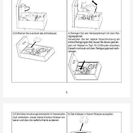
3)EntfernenSieeventuelldas
Antikalkpad.
4)

Reinigen

Sie

den

V
erdampfertopf

mit

dem

Rei
-
nigungspinsel.
V
erwenden

Sie

bei

starker

Verschmutzung

ein

mildes 
Reinigungsmittel, 
lassen 
Sie 
dieses 
gemein
-
sammit
WasserimT
opf
10-15Minuteneinwirken.
Danach 
nochmals 
mit 
dem Reinigungspinsel 
nach-
reinigen.
8
5)
Falls
V
erschmutzungsrückstände
imV
erdampfer
-
6)DasKalkpadinklar
emWasserausspülen.
topf

verbleiben,

etwas

klares

frisches

Wasser

ein
-
leeren und 
über die seitliche Kante ausleer
en.