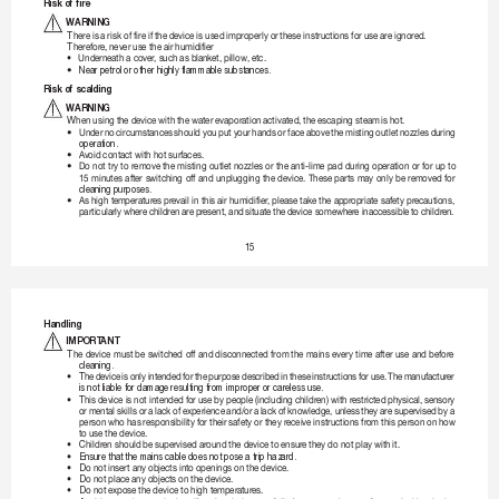
Risk of fire
WARNING
T
hereis
ariskoffireifthe
deviceisusedimproperlyor
theseinstructionsforuse
are
ignored.
T
herefor
e,neverusetheairhumidifier
•
Underneathacover
,suchasblank
et,pillow,etc.
•
Near petrol 
or other highly flammable substances.
Risk of scalding
WARNING
W
henusingthedevicewith
thewaterevaporation
activated,theescapingsteam
ishot.
•

Under

no

circumstances

should

you

put

your

hands

or

face

above

the

misting

outlet

nozzles

during

operation.
•

A
voidcontactwithhotsurfaces.
•

Do
nottry
to

removethe
misting
outlet
no
zzles
or
theanti-lime
pad
duringoperation
orfor
up
to

15
minutes
after
switching
off
and
unplugging
the
device.
These
parts
may
only
be
removed
for
cleaning purposes.
•

Ashigh
t
emperaturespr
evail
inthisairhumidifier,pleasetakethe
appr
opriatesafety
pr
ecautions,
particularly
where
children
are
pr
esent,and
situatethe
devicesomewher
einaccessible
to

childr
en.
15
Handling
IMPORT
ANT
T
he
device
mustbe
switched
off
anddisconnected
fromthe
mains
every
time
aft
er
use
and
befor
e
cleaning.
•
T
he

device

is

only

intended

for

the

purpose

described

in

these

instructions

for

use.

The

manufacturer

is not liable for damage 
resulting from impr
oper or careless 
use.
•
T
hisdeviceisnotintendedforusebypeople(includingchildren)withrestrict
edphysical,sensory
or
mental
skillsor
alack
of
experience
and/or
a
lack
of
knowledge,unless
they
are
supervised
by
a
personwhohasresponsibility
fortheirsafetyortheyreceiveinstructionsfr
omthispersononhow
to
usethedevice.
•
C
hildrenshould
besupervisedaroundthedevice
to
ensur
etheydonotplaywithit.
•
E
nsure that 
the mains cable does not pose a trip hazar
d.
•
D
onotinsertanyobjectsint
oopeningsonthedevice.
•
D
onotplaceanyobjects
onthedevice.
•
D
onote
xposethedevice
to
hightemper
atures.