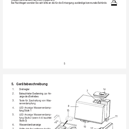
(Wast
e Electrical and Electronic Equipment). 
Bei Rückfr
agen wenden Sie sich bitte an die 
für die Entsorgung zuständige k
ommunale Behörde. 
5
5. 
Gerätebeschr
eibung
1.
Drehr
egler
14
7
2.
Beleuchteter 
Bedienring 
zur 
An-
zeige des 
Betriebes
3.
T
aste
für
Z
uschaltung
von
Was-
serverdampfung
8
4.
LED
Anzeige
Wasserverdamp-
fung Stufe 1
15
5.
LED
Anzeige
Wasserverdamp-
11
fung
Stufe2
(wenn
4+5
leucht
et
Stufe 3)
6.
Wasserstandsanz
eige
10
12
7.
Griffmulde 
(bei 
entfernen 
des 
Ne-