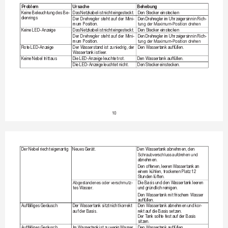
Problem
Ursache
Behebung
Keine Beleuchtung des Be-
Das 
Netzkabel 
ist 
nicht 
eingesteckt.
Den Stecker 
einstecken
dienrings
Der 
Drehr
egler 
steht 
auf 
der 
Mini
-
Den 
Drehr
egler 
im 
Uhrzeigersinn 
in 
Rich
-
mum P
osition.
tungderMaximum-P
ositiondrehen
Keine LED-Anz
eige
Das 
Netzkabel 
ist 
nicht 
eingesteckt.
Den Stecker 
einstecken
Der 
Drehr
egler 
steht 
auf 
der 
Mini
-
Den 
Drehr
egler 
im 
Uhrzeigersinn 
in 
Rich
-
mum P
osition.
tungderMaximum-P
ositiondrehen
Rote LED-Anz
eige
Der W
asserstand ist zu niedrig, 
der 
Den Wassertank auffüllen.
Wassertank ist leer
.
Keine Nebel tritt 
aus
Die LED-Anzeige 
leuchtet rot.
Den Wassertank auffüllen.
Die LED-Anzeige 
leuchtet nicht.
Den Stecker 
einstecken.
10
Der Nebel riecht eigenartig
Neues Ger
ät.
Den Wassertank abnehmen, 
den 
Schraubverschluss
aufdrehenund
abnehmen.
Den offenen, leer
en Wassertank an 
einem kühlen, tr
ockenen Platz 12 
Stunden lüften.
Abgestandenesoderverschmutz
-
Die Basis und den W
assertank leeren 
tes W
asser
.
und gründlich r
einigen.
Den Wassertank mit 
frischem Wasser 
auffüllen.
Auffälliges Ger
äusch
Der Wassertank sitzt 
nicht korrekt 
Den Wassertank abnehmen 
und kor-
auf der Basis.
rekt auf 
die Basis setzen.
Der T
ank sollte fest auf der Basis 
sitzen.
Auffälliges Ger
äusch
Im 
Wassertank 
ist 
zu 
wenig 
Wasser
.
Den Wassertank auffüllen.