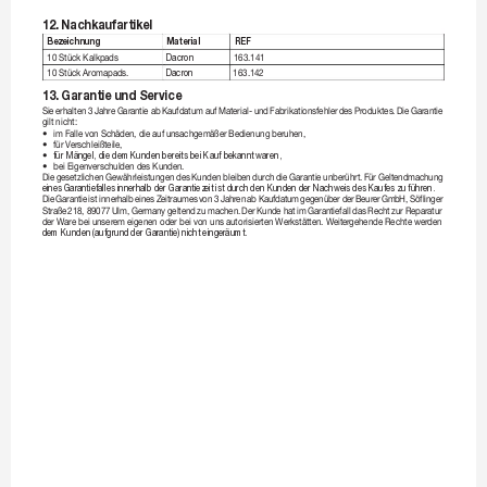
12. 
Nachkaufartikel 
Bezeichnung
Material
REF
10StückKalkpads
Dacron
163.141
10StückAr
omapads.
Dacr
on
163.142
13. 
Garantie 
und Service
Sie

erhalten

3
Jahre

Gar
antie

ab

Kaufdatum

auf

Material-

und

Fabrikationsfehler

des

P
roduktes.

Die

Gar
antie

giltnicht:
•

imF
allevonSchäden,dieauf
unsachgemäßerBedienungberuhen,
•

fürV
erschleißteile,
•
für Mängel, die dem K
unden bereits bei Kauf bekannt 
waren,
•

beiEigenverschuldendesKunden.
Die
gesetzlichen
Gewährleistungendes
Kundenbleiben
durch
dieGar
antie
unberührt.
Für
Gelt
endmachung
eines Gar
antiefalles innerhalb der Garantiez
eit ist durch 
den Kunden der Nachweis des Kaufes 
zu führen.
Die

Garantie

ist

innerhalb

eines

Z
eitraumes

von

3
Jahren

ab

Kaufdatum

gegenüber

der

Beurer

GmbH,

Söflinger

Straße

218,

89077

Ulm,

Germany

geltend

zu

machen.

Der

K
unde

hat

im

Gar
antiefall

das

Recht

zur

Repar
atur

der
Ware

beiunseremeigenen
oder
beivon
unsautorisiertenWerkstätten.Weiter
gehende
Rechtewerden
dem Kunden (aufgrund 
der Garantie) nicht einger
äumt.