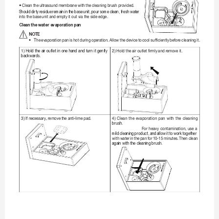
•
Cleantheultr
asoundmembranewith
thecleaningbrushprovided.
Should 
dirty 
residue 
remain 
in 
the 
base 
unit, 
pour 
some 
clean, 
fresh 
water 
intothebase
unitandemptyitoutviathesideedge.
Clean the water evapor
ation pan 
NO
TE 
•
T
he
evaporation
pan
ishot
during
operation.
Allow
thedevice
to

coolsufficiently
befor
ecleaning
it.
Hold the 
air outlet 
in 
one hand 
and turn 
it 
gently 
Holdtheairoutletfirmly
andremoveit.
1)
2)
backwards.
Ifnecessary,remove
theanti-limepad.
Clean

the

evaporation

pan

with

the

cleaning

3)
4)
brush.

Fo
r

heavy

contamination,

use

a
mild 
cleaning 
product, 
and 
allow 
it 
to 
work 
together 
with

water

in

the

pan

for

10-15

minutes.

Then

clean

again with the cleaning brush.