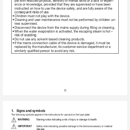
plewithr
educedphysical,sensoryormentalskills
oralackofe
xperi
-
enceorknowledge,pr
ovidedthatthey
are
supervisedorhavebeen
instructedon
how
to
usethedevicesafely,and
are
fullyawareof
the
consequent risks of use.
•
Childrenmustnotplay
withthedevice.
•
Cleaningandusermaintenancemust
notbeperformedbychildr
enun
-
lesssupervised.
•
Disconnectthedevicefrom
themainssupplyduringfillingor
cleaning.
•
Whenthewaterevapor
ationisactivat
ed,theescapingsteam
ishot–
risk of scalding.
•
Donotuseanysolvent-basedcleaningpr
oducts.
•
Ifthemainsconnectioncableofthis
deviceisdamaged,itmustbe
replaced
bythemanufacturer
,itscust
omerservicedepartmentora
similarlyqualifiedperson
to
avoidany
risk.
13
1. 
Signs and symbols
Thefollowingsymbolsappearin
theinstructionsforuseandonthetypeplat
e:
 WARNING 
Warning notice indicating a risk of injury or 
damage to health.
 IMPORT
ANT
Safetynote
indicatingpossibledamage
to
thedevice
/accessoryormaterial
damage,  