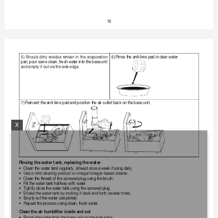
19
Should

dirty

residue

r
emain

in

the

evaporation

 Rinse the anti-lime pad in 
clear water
.
5)
6)
pan, 
pour 
some clean, 
fresh 
water 
into 
the 
base 
unit 
andemptyitoutvia
thesideedge.
 Reinsert the anti-lime pad and 
position the air outlet back on the base unit.
7)
X
Rinsing the water tank, 
replacing the water
•
C
lean the water 
tank regularly, at least once a 
week if using daily
.
•
U
seamildcleaningpr
oductorvinegar/vinegar-based
cleaner
.
•
C
lean the thr
ead of the screwed plug using 
the brush.
•
F
ill the water 
tank halfway with water
.
•
T
ightly close the wat
er tank using the screwed plug.
•
S
hakethewater
tankbyrockingitback
andforthseveraltimes.
•
E
mpty out the wat
er completely
.
•
R
epeat the pr
ocess using clean, fresh wat
er
.
Clean the air humidifier inside 
and out
•
E
mptythewater
fromthebaseunitviathe
sideedge.