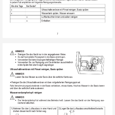
InjedemF
allempfehlenwirfolgende
Reinigungsintervalle.
Alle drei 
T
age
Bei Bedarf
x
Ultraschallmembr
an mit Pinsel r
einigen, Basis spülen
x
Wassertank spülen, W
asser erneuern
x
Luftbefeuchter innen und 
außen reinigen
x
Entkalken
7
HINWEIS 
•
R
einigen Sie das Ger
ät nur in der angegebenen W
eise.
•
E
sdarfkeinesfallsFlüssigkeit
indieBasiseindringen.
•
V
erwenden Sie keine lösungsmittelhaltigen 
Reiniger
.
•
V
erwenden 
Sie 
zur 
Reinigung 
und 
Desinfektion ausschließlich 
milde Spülmittel oder 
Essig/Essigreiniger
.
Ultraschallmembr
an mit Pinsel reinigen, Basis spülen
HINWEIS
Leer
en Sie 
das W
asser aus 
der Basis 
über die 
seitliche Kante 
aus.
•
 Reinigen Sie die Ultr
aschallmembran mit 
dem mitgelieferten Reinigungspinsel. 
F
allsVerschmutzungsrückständeinderBasisverbleiben,
etwasklares,frischesWasserindie
Basisleeren
und über die seitliche Kant
e ausleeren.
Wasserverdampfertopf 
reinigen 
HINWEIS 
•
D
er
V
erdampfertopfist
während
desBetriebs
heiß.
Lassen
Sie
dasGerät
vor
derReinigung
aus
-
reichend abkühlen.
1) 
Nehmen 
Sie 
den 
Luftauslass 
in 
eine 
Hand 
und 
2) 
Legen 
Sie 
den 
Luftauslass 
anschließend 
beiseite.
drehen diesen 
leicht nach hinten weg.