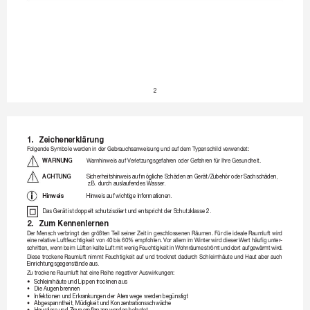
2
1. 
Zeichenerklärung
F
olgendeSymbolewer
deninderGebrauchsanweisung
undaufdemT
ypenschildverwendet:
 WARNUNG 
Warnhinweisauf
Verletzungsgefahr
enoderGefahrenfür
IhreGesundheit.
 ACHTUNG
Sicherheitshinweis auf mögliche Schäden an Gerät 
/Zubehör oder Sachschäden, 
z.B. durch 
auslaufendes Wasser
.
 Hinweis 
Hinweis auf wichtige Informationen.
Das Ger
ät ist doppelt schutzisoliert und entspricht der Schutzklasse 2.
2. 
Zum 
Kennenlernen
Der
Menschverbringt
dengrößtenT
eil
seinerZeitin
geschlossenen
Räumen.
Fü
r
die
idealeRaumluft
wird
einerelativeLuftfeuchtigkeitvon40
bis60%empfohlen.
Vo
r
allemimWint
erwirddieser
Wer
t
häufigunter
-
schritten,

wenn

beim

Lüften

kalte

Luft

mit

wenig

F
euchtigkeit

in

Wohnräume

strömt

und

dort

aufgewärmt

wir
d.
Diese
trockeneRaumluft
nimmt
F
euchtigkeit
auf
und
trocknet
dadur
ch
Schleimhäute
und
Haut
aberauch
Einrichtungsgegenstände aus.
Zu
trockeneRaumlufthateine
ReihenegativerAuswirkungen:
•
Schleimhäute und Lippen 
trocknen aus
•
D
ie Augen br
ennen
•
I
nfektionen und Erkr
ankungen der Atemwege wer
den begünstigt
•
A
bgespanntheit, Müdigkeit und K
onzentrationsschwäche
•
H
austiere und 
Zimmerpflanzen werden belast
et