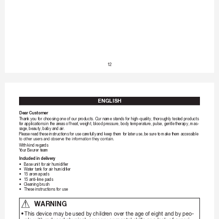
12
ENGLISH
Dear Customer 
Thank you for choosing one of our pr
oducts. Our name stands for high-quality, thoroughly test
ed products 
for applications 
in the ar
eas of heat, 
weight, blood pr
essure, body 
temperatur
e, pulse, gentle 
therapy, mas-
sage, beauty, baby and air
.
Please 
read 
these 
instructions 
for use 
carefully 
and keep 
them for 
later 
use, 
be 
sure 
to 
make 
them 
accessible 
to
otherusersandobservetheinformationthey
contain.
With kind regar
ds  
Y
our Beurer team
Included in delivery
•
Base unit for air humidifier
•
Wat
er tank for air humidifier
•
15 aroma 
pads
•
15 anti-lime pads
•
Cleaning brush
•
These instructions for use
 W
ARNING
•
Thisdevicemaybeusedbychildr
enovertheage
ofeightandbypeo
-