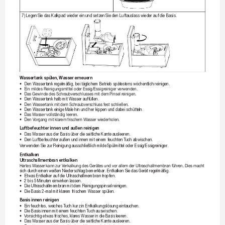
7) Legen 
Sie das Kalkpad wieder ein und setz
en Sie den Luftauslass wieder auf die Basis.
Wassertank spülen, 
Wasser erneuern
•
D
en Wassertank r
egelmäßig, bei täglichem Betrieb spät
estens wöchentlich reinigen.
•
E
inmildesReinigungsmittel
oderEssig/Essigreinigerverwenden.
•
D
asGewindedesSchr
aubverschlussesmitdemPinselr
einigen.
•
D
en Wassertank halb 
mit Wasser auffüllen.
•
D
enWassertankmit
demSchraubverschlussfestschließen.
•
D
en Wassertank einige 
Male hin und her kippen und dabei schütt
eln.
•
D
asWasser
vollständigleeren.
•
D
enV
organgmitklar
emfrischemWasser
wiederholen.
Luftbefeuchter innen und außen 
reinigen
•
D
as Wasser 
aus der Basis über die seitliche Kante 
ausleeren.
•
D
en Luftbefeuchter außen 
und innen mit einem feuchten T
uch abwischen.
V
erwenden Sie zur Reinigung ausschließlich milde 
Spülmittel oder Essig/Essigreiniger
.
Entkalken
Ultraschallmembr
an entkalken
HartesWasserkannzurV
erkalkungdesGerätesundvorallemderUltr
aschallmembranführen.Diesmacht
sich durch 
einen weißen Niederschlag bemerkbar
. Entkalken Sie das Ger
ät regelmäßig.
•
E
twas Entkalker auf die Ultr
aschallmembran 
tropfen.
•
2
 bis 5 Minut
en einwirken lassen.
•
D
ie Ultr
aschallmembran mit dem Reinigungspinsel r
einigen.
•
D
ie Basis 2-mal mit klar
em frischem Wasser spülen.
Basis innen reinigen
•
E
in feuchtes, weiches 
T
uch kurz in Entkalkungslösung eintauchen.
•
D
ie Basis innen mit einem 
feuchten T
uch auswischen.
•
V
orsichtig etwas frisches, klar
es Wasser in die Basis 
leeren.
•
D
as Wasser 
aus der Basis über die seitliche Kante 
ausleeren.