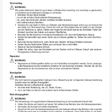
Stromschlag
WARNUNG
W
ie
jedeselektrische
Gerätist
auchdieser
Luftbefeuchtervorsichtig
und
umsichtigzu
gebrauchen,
umGefahren
durchelektrischeSchlägezuvermeiden.
•
Betreiben Sie 
das Gerät deshalb
–  
nur mit der auf 
dem Gerät notierten 
Netzspannung,
– nie, wenn das Ger
ät oder Zubehör 
sichtbare Schäden aufweist,
– nicht währ
end eines Gewitters.
•

SchaltenSie
dasGerätim
F
allevon
Defektenoder
Betriebsstörungensofort
ausund
trennenSie
das
Ger
ät
vomStromanschluss.
ZiehenSie
nicht
amStromkabeloder
am
Ger
ät
umden
Stecker
aus der Steckdose zu ziehen. Halten oder tragen Sie das Gerät niemals am Netzkabel. Halten Sie 
Abstand zwischen den Kabeln und 
warmen Oberflächen.
•
Benutzen Sie 
das Gerät nur 
in trockenen Innenr
äumen (z.B. nie 
in der Badewanne, Sauna).
•
Greifen Sie keinesfalls nach einem Gerät, das ins Wasser gefallen ist. Ziehen 
Sie sofort den Netz-
stecker
.
•
Benutzen Sie 
das Gerät nicht, wenn Ger
ät oder Z
ubehör sichtbare Schäden aufweisen.
•
Setzen Sie 
das Gerät keinen S
tößen aus und lassen Sie es nicht 
fallen.
•
K
lemmen Sie das Netzkabel nicht 
ein.
•
S
tellen 
Sie 
sicher
, 
dass 
das 
Netzkabel 
und 
der 
Stecker 
nicht 
mit 
Wasser
, 
Dampf 
oder 
anderen 
FlüssigkeiteninBerührung
kommen.
Reparatur
WARNUNG
•

Reparatur
enan
Elektroger
äten
dürfennur
von
F
achkräften
durchgeführt
werden.
Durch
unsachge
-
mäße Reparaturen können erhebliche 
Gefahr
en 
für den Benutzer entstehen. 
W
enden Sie 
sich bei 
Reparatur
enandenKundenserviceoderan
einenautorisiertenHändler
.
Brandgefahr
WARNUNG
B
einicht
bestimmungsgemäßemGebrauch
bzw.
Missachtungdervorliegenden
Gebrauchsanleitung
besteht unt
er Umständen Brandgefahr!
B
etreiben Sie 
den Luftbefeuchter deshalb
•
nie unter einer 
Abdeckung, wie z.B. Decke, Kissen, ...
•

nieinderNähevonBenzin
oderanderenleichtentflammbar
enStoffen.
V
erbrühungsgefahr
WARNUNG
B
eiV
erwendungmitzugeschaltenerW
asserverdampfungistderaustr
etendeDampfheiß:
•

HaltenSieHändeund
GesichtaufkeinenF
allwähr
enddesBetriebsüberdieNebelauslassdüsen.
•

V
ermeidenSieKontaktmitheißen
Oberflächen.
•

V
ersuchen
Sienicht
die
Nebelauslassdüse
oderdas
Kalkpad
während
des
Betriebsoder
innerhalb
15 Minuten nach dem Ausschalten und Ausstecken zu entfernen. Diese T
eile dürfen 
nur für Reini-