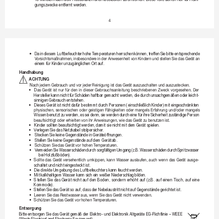
gungszwecke entfernt wer
den.
4
•
Da 
in 
diesem Luftbefeucht
er 
hohe T
emperatur
en herrschen 
können, 
treffen 
Sie 
bitte 
entsprechende 
V
orsichtsmaßnahmen,insbesondere
inderAnwesenheitvon
Kindernundstellen
SiedasGer
ätan
einem für Kinder unzugänglichen Ort auf.
Handhabung
ACHTUNG
N
achjedemGebr
auchundvorjederReinigungistdasGer
ätauszuschaltenund
auszustecken.
•
D
as

Gerät

ist

nur

für

den

in

dieser

Gebrauchsanleitung

beschriebenen

Zweck

vor
gesehen.

Der

Hersteller 
kann nicht 
für 
Schäden haftbar 
gemacht wer
den, die 
durch 
unsachgemäßen oder 
leicht-
sinnigen Gebr
auch entstehen.
•
D
ieses Gerät ist nicht dafür bestimmt dur
ch Personen ( einschließlich Kinder) mit eingeschr
änkten 
physischen,
sensorischen
oder
geistigen
F
ähigkeiten
oder
mangels
Erfahrung
und/oder
mangels
Wissen 
benutzt 
zu 
werden, 
es 
sei denn, 
sie wer
den 
durch 
eine 
für 
ihre 
Sicherheit 
zuständige 
Person 
beaufsichtigtodererhielten
vonihrAnweisungen,wiedasGer
ätzubenutzenist.
•
K
inder sollten beaufsichtigt 
werden, damit sie nicht mit dem 
Gerät spielen.
•
V
erlegen Sie das Netzkabel st
olpersicher
.
•
S
tecken Sie k
eine Gegenstände in Gerät
eöffnungen.
•
S
tellen Sie keine 
Gegenstände auf dem Gerät 
ab.
•
S
chützenSie
dasGerätvorhohenT
emperatur
en.
•
V
ermeiden 
Sie 
Wasserschäden 
dur
ch sor
gfältigen 
Umgang 
(z.B. 
Wasserschäden 
durch 
Spritzwasser 
bei Holzfußböden).
•
S
ollte

das

Ger
ät

versehentlich

umkippen,

kann

Wasser

auslaufen,

auch

wenn

das

Ger
ät

ausge
-
schaltet und nicht 
eingesteckt ist.
•
D
ie direkt
e Umgebung des Luftbefeuchters kann feucht 
werden.
•
M
it kalkhaltigem W
asser kann sich ein weißer Niederschlag bilden.
•
S
tellen 
Sie 
das 
Gerät 
nicht 
auf 
den 
Boden, 
sondern 
erhöht 
auf 
(z.B. 
auf 
einen 
Tisch, 
auf 
eine 
Kommode).
•
S
tellen Sie das 
Gerät so auf, dass der 
Nebelaustritt nicht auf Gegenstände gerichtet ist.
•
L
eerenSie
dasRestwasseraus,wennSiedasGer
ätnichtverwenden.
•
S
chützenSie
dasGerätvorhohenT
emperatur
en.
Entsorgung
Bitte 
entsor
gen 
Sie 
das Gerät 
gemäß der 
Elektro- 
und Elektronik 
Altger
äte 
EG-Richtlinie – 
WEEE 