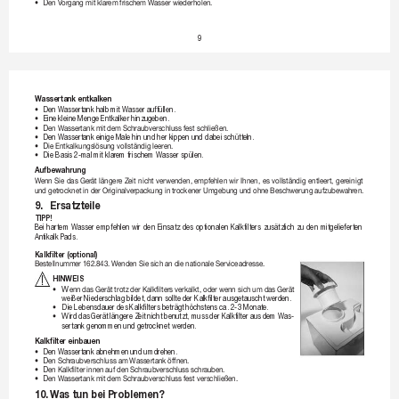
•
D
enV
organgmitklar
emfrischemWasser
wiederholen.
9
Wassertank entkalk
en
•
D
en Wassertank halb 
mit Wasser auffüllen.
•
E
ine kleine Menge Entkalker hinzugeben.
•
D
enWassertankmit
demSchraubverschlussfestschließen.
•
D
en Wassertank einige 
Male hin und her kippen und dabei schütt
eln.
•
D
ieEntkalkungslösungvollständigleer
en.
•
D
ie Basis 2-mal mit klar
em frischem Wasser spülen.
Aufbewahrung
Wenn

Sie

das

Ger
ät

längere

Z
eit

nicht

verwenden,

empfehlen

wir

Ihnen,

es

vollständig

entleert,

gereinigt

undgetr
ocknetinderOriginalverpackungin
trockenerUmgebung
undohneBeschwerungaufzubewahr
en.
9. 
Ersatzteile
TIPP!
Bei 
hartem 
Wasser 
empfehlen 
wir 
den 
Einsatz 
des 
optionalen 
Kalkfilters 
zusätzlich 
zu 
den 
mitgeliefert
en 
Antikalk P
ads.
Kalkfilter (optional)
Bestellnummer162.843.W
endenSiesichandienationale
Serviceadresse.
HINWEIS 
•
W
enndasGerättrotzderKalkfiltersverkalkt,
oderwennsichum
dasGer
ät
weißer Niederschlag bildet, dann sollt
e der Kalkfilter ausgetauscht wer
den.
•
D
ie Lebensdauer 
des Kalkfilters beträgt 
höchstens ca. 2-3 Monate.
•
W
ird 
das 
Gerät 
längere 
Zeit 
nicht 
benutzt, muss 
der Kalkfilt
er aus 
dem 
Was-
sertank genommen und getr
ocknet werden.
Kalkfilter einbauen
•
D
en Wassertank abnehmen 
und umdrehen.
•
D
enSchr
aubverschlussamWassertanköffnen.
•
D
enKalkfilterinnen
aufdenSchraubverschlussschr
auben.
•
D
enWassertankmit
demSchraubverschlussfestverschließen.
10. 
W
as tun bei P
roblemen?