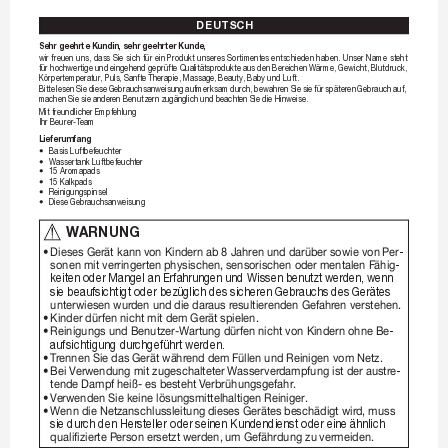
DE
U
TSC
H
Sehr geehrte K
undin, sehr geehrter Kunde, 
wir 
freuen 
uns, 
dass 
Sie 
sich 
für 
ein 
P
rodukt 
unseres 
Sortiment
es 
entschieden 
haben. 
Unser 
Name 
steht 
für hochwertige und 
eingehend geprüfte Qualitätspr
odukte aus den 
Bereichen W
ärme, Gewicht, Blutdruck, 
Körpertemper
atur
, Puls, Sanft
e Therapie, Massage, 
Beauty, Baby und Luft.
Bitte 
lesen 
Sie 
diese 
Gebrauchsanweisung 
aufmerksam 
durch, 
bewahren 
Sie 
sie 
für 
späteren 
Gebrauch 
auf, 
machen Sie sie ander
en Benutzern zugänglich und beacht
en Sie die Hinweise.
Mit freundlicher 
Empfehlung  
Ihr Beurer
-
T
eam
Lieferumfang
•
Basis Luftbefeuchter
•
Wassertank Luftbefeucht
er
•
15 Aromapads
•
15 Kalkpads
•
Reinigungspinsel
•
Diese Gebr
auchsanweisung
   W
AR
NUNG
•
DiesesGerätkann
vonKindernab8Jahr
enunddarübersowievon
Pe
r
-
sonenmitverringerten
physischen,sensorischenodermentalenF
ähig
-
keiten 
oder Mangel an Erfahrungen und Wissen benutzt 
werden, wenn 
sie beaufsichtigt oder be
züglich des sicheren 
Gebrauchs des 
Gerät
es 
unterwiesenwur
denunddiedar
ausr
esultierendenGefahr
enverstehen.
•
KinderdürfennichtmitdemGer
ätspielen.
•
ReinigungsundBenutzer
-Wartungdürfen
nichtvonKindernohneBe
-
aufsichtigung dur
chgeführt werden.
•
T
rennenSiedas
Gerätwähr
enddemF
üllenundReinigenvomNetz.
•
BeiV
erwendungmitzugeschaltet
erWasserver
dampfungistderaustr
e
-
tendeDampf
heiß-esbestehtV
erbrühungsgefahr
.
•
V
erwendenSiekeinelösungsmittelhaltigen
Reiniger
.
•
WenndieNetzanschlussleitung
diesesGerät
esbeschädigtwir
d,muss
sie dur
ch den Hersteller oder 
seinen Kundendienst oder eine 
ähnlich 
qualifizierteP
ersonersetztwerden,
umGefährdungzu
vermeiden.