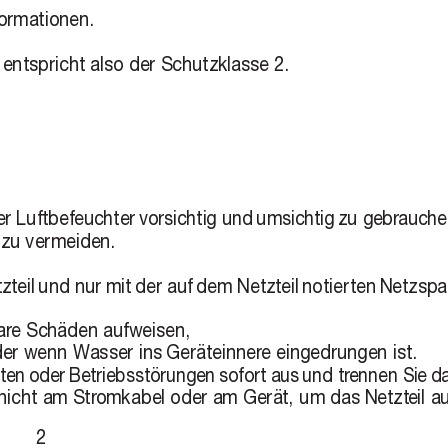
formationen.
 entspricht also der Schutzklasse 2.
er Luftbefeuchter 
vorsichtig und 
umsichtig 
zu gebr
auche
 zu vermeiden.
zteil 
und nur 
mit 
der auf 
dem Netzteil 
notier
ten 
Netzspa
ar
e Schäden aufweisen,
oder wenn Wasser ins 
Geräteinner
e eingedrungen ist.
ten 
oder 
Betriebsstörungen 
sofort aus 
und tr
ennen Sie 
da
nicht am Str
omkabel oder am Gerät, um das Netzt
eil a
2