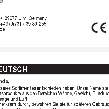
25
89077 Ulm, Germany
•
 +49 (0)
731 / 39 89-255
.de
EUTSCH
nde, 
ser
es Sortimentes 
entschieden haben. 
Unser 
Name ste
ätsprodukt
e aus 
den 
Bereichen 
Wärme, 
Gewicht, Blutdruc
sage und Luft.
merksam 
durch, bewahren Sie 
sie 
für späteren Gebrauc