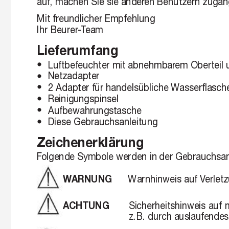
auf, machen Sie sie ander
en Benutzern zugän
Mit freundlicher Empfehlung
Ihr Beurer
-
T
eam
Lieferumfang
Luftbefeuchter mit abnehmbar
em Oberteil 
•
Netzadapter
•
2 Adapter für handelsübliche 
Wasserflasch
•
Reinigungspinsel
•
Aufbewahrungstasche
•
Diese Gebrauchsanleitung
•
Zeichenerklärung
F
olgende Symbole werden in 
der Gebrauchsan
Warnhinweis auf V
erlet
WARNUNG 
Sicherheitshinweis 
auf 
m
ACHTUNG 
z.B. durch auslaufendes