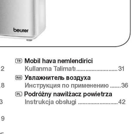
Mobil hava nemlendirici
T
.
2
Kullanma T
alimatı 
...........................
31
У
влажните
ль воздуха
r
.
8
Инстр
укция по применению 
.......
36
Podró
żny nawilżacz powietrza
Q
3
Instrukcja obsługi 
..........................
42
19