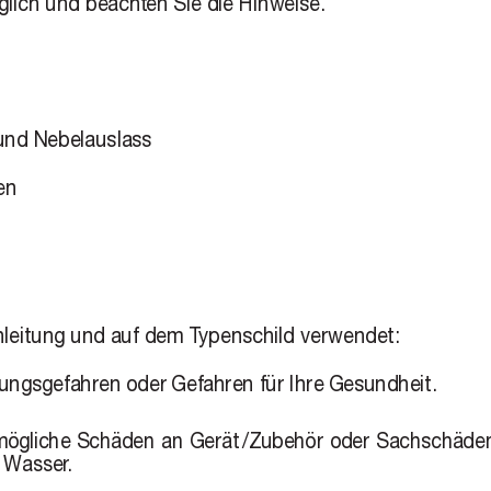
glich und beacht
en Sie die Hinweise.
und Nebelauslass
en
leitung und auf dem 
T
ypenschild verwendet:
zungsgefahren oder 
Gefahren für Ihre 
Gesundheit.
ögliche 
Schäden 
an 
Gerät 
/ 
Zubehör 
oder 
Sach 
schäden
 
Wasser
.