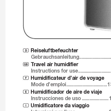
Reiseluftbefeuchter
D
Gebrauchsanleitung 
........................
T
ravel air humidiﬁer
G
Instructions for use 
.........................
Humidiﬁcateur d’air de voyage
F
Mode d’emploi 
................................
1
Humidiﬁcador de aire de viaje
E
Instrucciones de uso 
.....................
Umidiﬁcatore da viaggio
I