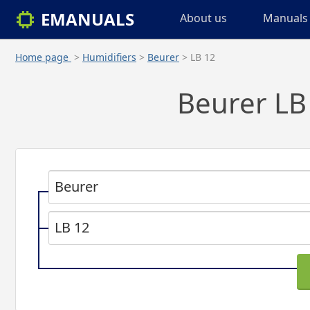
EMANUALS
About us
Manuals 
Home page
>
Humidifiers
>
Beurer
> LB 12
Beurer LB 
Beurer
LB 12