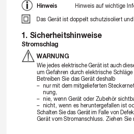
Hinweis auf wichtige In
Hinweis 
Das Gerät ist 
doppelt schutzisoliert und
1. Sicherheitshinweise
Stromschlag
WARNUNG
Wie 
jedes elektrische 
Gerät 
ist auch 
dies
um Gefahren dur
ch elektrische Schläge
Betreiben Sie das 
Gerät deshalb
– 
nur 
mit dem 
mitgelieferten 
Steckernet
nung,
– 
nie, wenn Ger
ät oder Zubehör sichtb
– 
nicht, wenn es herunter
gefallen ist 
Schalten 
Sie 
das Ger
ät 
im F
alle von 
Defek
Gerät vom 
Stromanschluss. Ziehen Sie 