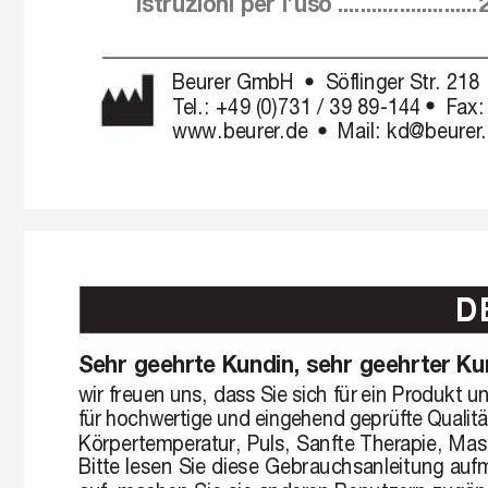
Istruzioni per l’uso .........................
Beurer GmbH 
Söflinger Str
. 218 
•
T
el.: +49 (0)
731 / 39 89-144 
F
ax:
•
www.beurer
.de 
Mail: kd@beurer
•
D
Sehr geehrte K
undin, sehr geehrter Ku
wir 
freuen 
uns, dass 
Sie 
sich für 
ein Pr
odukt un
für 
hochwertige und 
eingehend geprüft
e Qualit
Körpertemper
atur
, Puls, Sanfte Ther
apie, Mas
Bitte lesen 
Sie diese 
Gebrauchsanleitung auf