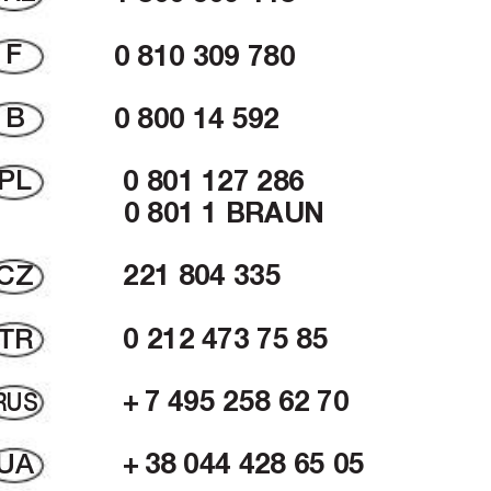
F
0 810 309 780
B
0 800 14 592
PL
0 801 127 286
0 801 1 BRAUN
CZ
221 804 335
TR
0 212 473 75 85
RUS
+ 
7 495 258 62 70
UA
+ 
38 044 428 65 05