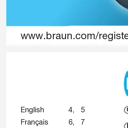
www.braun.com/registe
_NE815_AMEE_S1.indd   1
4
_
N
E
8
1
5
_
A
M
E
E
_
S
1
.
i
n
d
d
1
English 
 4, 
 5
Français 
 6, 
 7