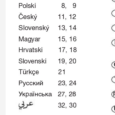
Polski 
 8, 
 9
âesk˘ 11, 
12
Slovensk˘ 13, 
14
Magyar 15, 
16
Hrvatski 17, 
18
Slovenski 19, 
20
Türkçe 21
êÛÒÒÍËÈ 23, 
24
ì
Í‡ªÌÒ¸Í‡ 27, 
28
 32, 
30