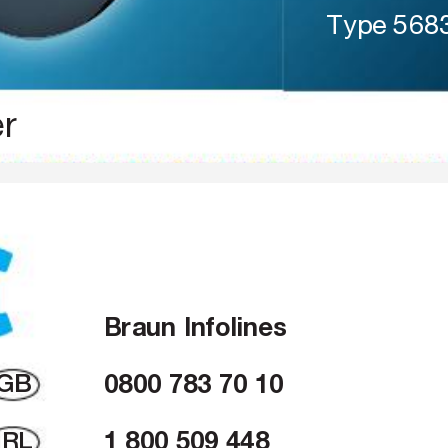
Type 568
r
03.07.2007
0
3
.
0
7
.
2
0
0
 Braun 
Infolines
GB
0800 783 70 10
IRL
1 800 509 448