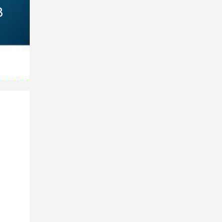
3
   11:21:27 Uhr
7
1
1
:
2
1
:
2
7
U
h
r