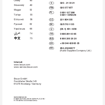
âesk˘
46
S
020 - 21
33
21
Slovensk˘
49
020 377 877
FIN
Magyar
52
PL
0 801 127 286
Türkçe
55
0 801 1 BRAUN
Ελληνικ
58
CZ
221 804 335
êÛÒÒÍËÈ
62
SK
02/5710 1135
ìÍ‡ªÌÒ¸Í‡
66
H
(06-1) 451-1256
74
TR
0 800 261 63 65
75
8 800 200 20 20
RUS
UA
+
38 044 428 65 05
HK
852-25249377
(Audio Supplies Company Ltd.)
Internet:
www.braun.com
www.service.braun.com
Braun GmbH
Frankfurter Straße 145
61476 Kronber
g / Germany
99252398/VIII-09
D/GB/F/E/P/I/NL/DK/N/S/FIN/PL/CZ/SK/
H/TR/GR/RUS/UA/Arab/China