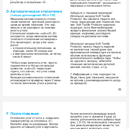
Â„ÛÎﬂÚÓ ‚ ÔÓÎÓÊÂÌËÂ «0».
ıÓ‰ﬂ˘ËÂ ‰Îﬂ „Î‡ÊÂÌËﬂ*, Á‡˘Ë˘ÂÌ˚ ÓÚ 
ÔÂÂ„Â‚‡ Ë ÎÓÒÌﬂ˘ËıÒﬂ ÔﬂÚÂÌ.
D 
Ä‚ÚÓÏ‡ÚË˜ÂÒÍÓÂ ÓÚÍÎ˛˜ÂÌËÂ
á‡·Û‰¸ÚÂ Ó ÚÍ‡ÌÂ‚ÓÈ ÔÓÍÎ‡‰ÍÂ! 
(ÚÓÎ¸ÍÓ ‰Îﬂ ÏÓ‰ÂÎÂÈ 780 Ë 770)
àÒÔÓÎ¸ÁÛﬂ Ì‡Ò‡‰ÍÛ Soft Textile 
åÂı‡ÌËÁÏ ‡‚ÚÓÏ‡ÚË˜ÂÒÍÓ„Ó ÓÚÍÎ˛-
Protector, Ç˚ ÒÏÓÊÂÚÂ „Î‡‰ËÚ¸ ‚ÒÂ 
˜ÂÌËﬂ ﬂ‚ÎﬂÂÚÒﬂ  ÔË˜ËÌÓÈ ÌÂÍÓÚÓÓ„Ó 
ÚÍ‡ÌË, ÔÓ‰ıÓ‰ﬂ˘ËÂ ‰Îﬂ „Î‡ÊÂÌËﬂ, ·ÂÁ 
¯ÛÏ‡ ‚Ó ‚ÂÏﬂ „Î‡ÊÂÌËﬂ. ùÚÓ ÌÓ-
ÌÂÂ. Soft Textile Protector Ë‰Â‡Î¸ÌÓ 
Ï‡Î¸ÌÓ Ë ÌÂ ÛÍ‡Á˚‚‡ÂÚ Ì‡ ÌÂËÒÔ‡-
ÔÓ‰ıÓ‰ËÚ, ÂÒÎË Ç‡Ï ÌÂÓ·ıÓ‰ËÏÓ 
ÔË‰‡Ú¸ ÙËÌ‡Î¸Ì˚Â ¯ÚËıË Ç‡¯ÂÈ 
‚ÌÓÒÚ¸ ÛÚ˛„‡.
ëË„Ì‡Î¸Ì‡ﬂ Î‡ÏÔÓ˜Í‡ «auto-off» (9) 
Ó‰ÂÊ‰Â, Ì‡ÔËÏÂ, ‡Á„Î‡‰ËÚ¸ 
Á‡„Ó‡ÂÚÒﬂ, ÍÓ„‰‡ ÏÂı‡ÌËÁÏ ‡‚ÚÓÏ‡-
ÒÍÎ‡‰ÍÛ Ì‡ ‰ÂÎÓ‚ÓÏ ÍÓÒÚ˛ÏÂ.
ÚË˜ÂÒÍÓ„Ó ÓÚÍÎ˛˜ÂÌËﬂ ‡ÍÚË‚ËÓ‚‡Ì. 
ùÚÓ ÔÓËÒıÓ‰ËÚ, ÍÓ„‰‡ ÛÚ˛„ Ì‡ıÓ-
àÒÔÓÎ¸ÁÛﬂ Ì‡Ò‡‰ÍÛ Soft Textile 
‰ËÚÒﬂ:
Protector, ÏÓÊÌÓ „Î‡‰ËÚ¸ ËÁ‰ÂÎËﬂ 
– ‚ „ÓËÁÓÌÚ‡Î¸ÌÓÏ ÔÓÎÓÊÂÌËË, Ì‡
ËÁ ‰ÂÎËÍ‡ÚÌ˚ı ÚÍ‡ÌÂÈ ‰‡ÊÂ ÔË 
   ÔÓ‰Ó¯‚Â, ÓÍÓÎÓ 30 ÒÂÍÛÌ‰ ËÎË
Ï‡ÍÒËÏ‡Î¸ÌÓÈ ÚÂÏÔÂ‡ÚÛÂ Ë ‚ ÔÓÎÌÓÏ 
– ‚ ‚ÂÚËÍ‡Î¸ÌÓÏ ÔÓÎÓÊÂÌËË, Ì‡ ÔﬂÚÍÂ,
Ó·˙ÂÏÂ ËÒÔÓÎ¸ÁÓ‚‡Ú¸ ÙÛÌÍˆË˛ 
   ÓÍÓÎÓ 8 ÏËÌÛÚ.
‰ÓÔÓÎÌËÚÂÎ¸ÌÓ„Ó ‚˚·ÓÒ‡ Ô‡‡. óÚÓ·˚ 
ÌÂ ˆ‡‡Ô‡Ú¸ Ì‡Ò‡‰ÍÛ, ËÁ·Â„‡ÈÚÂ 
óÚÓ·˚ ÒÌÓ‚‡ ‚ÍÎ˛˜ËÚ¸ ÛÚ˛„, ÔÓÒÚÓ 
„Î‡ÊÂÌËﬂ ÏÂÚ‡ÎÎË˜ÂÒÍËı ‰ÂÚ‡ÎÂÈ, 
ÔÓ‰‚Ë„‡ÈÚÂ Â„Ó.äÓ„‰‡ ÒË„Ì‡Î¸Ì‡ﬂ 
ÏÓÎÌËÈ, ÍÌÓÔÓÍ, ÒÚ‡Á, Ë.Ú.‰.
Î‡ÏÔÓ˜Í‡ «auto-off» ÔÂÂÒÚ‡ÌÂÚ 
„ÓÂÚ¸, ˝ÚÓ ÁÌ‡˜ËÚ, ˜ÚÓ ÛÚ˛„ ÒÌÓ‚‡ 
‚ÍÎ˛˜
Â
Ì ‚ ÒÂÚ¸.
(* àÌÙÓÏ‡ˆËﬂ Ó ÚÓÏ, ÔÓ‰ıÓ‰ËÚ ÎË 
îÛÌÍˆËﬂ ‡‚ÚÓÏ‡ÚË˜ÂÒÍÓ„Ó ÓÚÍÎ˛˜ÂÌËﬂ 
Ç‡¯‡ ÚÍ‡Ì¸ ‰Îﬂ „Î‡ÊÂÌËﬂ, Ì‡ıÓ‰ËÚÒﬂ 
‡ÍÚË‚ËÁËÛÂÚÒﬂ ÔËÏÂÌÓ ˜ÂÂÁ 2 ÏËÌÛ-
Ì‡ ﬂÎ˚ÍÂ Ò ÂÍÓÏÂÌ‰‡ˆËﬂÏË ÔÓ ÛıÓ‰Û 
Ú˚ ÔÓÒÎÂ ‚ÍÎ˛˜ÂÌËﬂ ÛÚ˛„‡ ‚ ÓÁÂÚÍÛ.
Á‡ Ó‰ÂÊ‰ÓÈ).
63
F èÓÒÎÂ 
„Î‡ÊÂÌËﬂ
á‡ÚÂÏ Ì‡ÔÓÎÌËÚÂ ÂÁÂ‚Û‡ ‚Ó‰ÓÈ, 
Ì‡„ÂÈÚÂ ÛÚ˛„ Ë Ì‡ÊÏËÚÂ 4 ‡Á‡ Ì‡ 
éÚÍÎ˛˜ËÚÂ ÛÚ˛„ ÓÚ ÒÂÚË Ë  ÔÓ‚ÂÌËÚÂ 
ÍÌÓÔÍÛ  ‰ÓÔÓÎÌËÚÂÎ¸ÌÓ„Ó ‚˚·ÓÒ‡ Ô‡‡ 
Ô‡ÓÂ„ÛÎﬂÚÓ Ì‡ ÔÓÎÓÊÂÌË «0». 
(ËÒ. I, 9-13). çÂ ËÒÔÓÎ¸ÁÛÈÚÂ ÒÔÂˆË‡Î¸-
Ç˚ÎÂÈÚÂ ‚Ó‰Û ËÁ ÂÁÂ‚Û‡‡. ÇÒÂ„‰‡ 
Ì˚ı ‰ÂÍ‡Î¸ˆËÌËÛ˛˘Ëı ‚Â˘ÂÒÚ‚, Ú‡Í 
ı‡ÌËÚÂ ÓÒÚ˚‚¯ËÈ ÛÚ˛„ ‚ ‚ÂÚËÍ‡Î¸-
Í‡Í ÓÌË ÏÓ„ÛÚ ËÒÔÓÚËÚ¸ ÛÚ˛„.