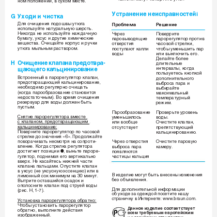
ÌÓÏ ÔÓÎÓÊÂÌËË, ‚ ÒÛıÓÏ ÏÂÒÚÂ. 
ìÒÚ‡ÌÂÌËÂ ÌÂËÒÔ‡‚ÌÓÒÚÂÈ
i
G 
ìıÓ‰Ë Ë ˜ËÒÚÍ‡
ÑÎﬂ Ó˜Ë˘ÂÌËﬂ ÔÓ‰Ó¯‚˚ ÛÚ˛„‡ 
èÓ·ÎÂÏ‡
êÂ¯ÂÌËÂ
ËÒÔÓÎ¸ÁÛÈÚÂ Ì‡ÚÛ‡Î¸ÌÛ˛ ¯ÂÒÚ¸. 
çËÍÓ„‰‡ ÌÂ ËÒÔÓÎ¸ÁÛÈÚÂ Ì‡Ê‰‡˜ÌÛ˛ 
óÂÂÁ 
èÓ‚ÂËÚÂ 
·ÛÏ‡„Û, ÛÍÒÛÒ Ë ‰Û„ËÂ ıËÏË˜ÂÒÍËÂ 
Ô‡Ó‚˚‚Ó‰ﬂ˘ËÂ 
Ô‡ÓÂ„ÛÎﬂÚÓ ÔÓÚË‚ 
‚Â˘ÂÒÚ‚‡. é˜Ë˘‡ÈÚÂ ÍÓÔÛÒ Ë Û˜ÍË  
ÓÚ‚ÂÒÚËﬂ 
˜‡ÒÓ‚ÓÈ ÒÚÂÎÍË, 
ÛÚ˛„‡ Ï˚Î¸Ì˚Ï ‡ÒÚ‚ÓÓÏ.
ÔÓÒÚÛÔ‡˛Ú Í‡ÔÎË 
˜ÚÓ·˚ ÛÏÂÌ¸¯ËÚ¸ Ô‡ 
‚Ó‰˚ 
ËÎË ‚˚ÍÎ˛˜ËÚ¸ Â„Ó. 
ÑÂÎ‡ÈÚÂ ·ÓÎÂÂ 
H
é˜Ë˘ÂÌËÂ ÍÎ‡Ô‡Ì‡ ÔÂ‰ÓÚ‚‡-
‰ÎËÚÂÎ¸Ì˚Â 
ËÌÚÂ‚‡Î˚, ÍÓ„‰‡ 
˘‡˛˘Â„Ó Í‡Î¸ˆËÌËÓ‚‡ÌËÂ 
ÔÓÎ¸ÁÛÂÚÂÒ¸ ÍÌÓÔÍÓÈ 
ÇÒÚÓÂÌÌ˚È ‚ Ô‡ÓÂ„ÛÎﬂÚÓ ÍÎ‡Ô‡Ì, 
‰ÓÔÓÎÌËÚÂÎ¸ÌÓ„Ó 
ÔÂ‰ÓÚ‚‡˘‡˛˘ËÈ Í‡Î¸ˆËÌËÓ‚‡ÌËÂ, 
‚˚·ÓÒ‡ Ô‡‡ Ë 
ÌÂÓ·ıÓ‰ËÏÓ Â„ÛÎﬂÌÓ Ó˜Ë˘‡Ú¸ 
‚˚·Ë‡ÈÚÂ 
(ÍÓ„‰‡ Ô‡ÓÓ·‡ÁÓ‚‡ÌËÂ ÒÚ‡ÌÓ‚ËÚÒﬂ 
Ï‡ÍÒËÏ‡Î¸Ì˚È 
ÌÂ‰ÓÒÚ‡ÚÓ˜Ì˚Ï). ÇÓ ‚ÂÏﬂ Ó˜Ë˘ÂÌËﬂ 
ÚÂÏÔÂ‡ÚÛÌ˚È 
ÂÁÂ‚Û‡ ‰Îﬂ ‚Ó‰˚ ‰ÓÎÊÂÌ ·˚Ú¸ 
ÂÊËÏ.
ÔÛÒÚ˚Ï.
è‡ÓÓ·‡ÁÓ‚‡ÌËÂ 
èÓ‚Â¸ÚÂ ÛÓ‚ÂÌ¸ 
ëÌﬂÚËÂ Ô‡ÓÂ„ÛÎﬂÚÓ‡ ‚ÏÂÒÚÂ 
ÛÏÂÌ¸¯ËÎÓÒ¸ 
‚Ó‰˚. 
Ò ÍÎ‡Ô‡ÌÓÏ, ÔÂ‰ÓÚ‚‡˘‡˛˘ËÏ 
ËÎË ‚ÓÓ·˘Â 
é˜ËÒÚËÚÂ ÍÎ‡Ô‡Ì, 
Í‡Î¸ˆËÌËÓ‚‡ÌËÂ:
ÔÂÔﬂÚÒÚ‚Û˛˘ËÈ 
ÓÚÒÛÚÒÚ‚ÛÂÚ
èÓ‚ÂÌËÚÂ Ô‡ÓÂ„ÛÎﬂÚÓ ÔÓ ˜‡ÒÓ‚ÓÈ 
Í‡Î¸ˆËÌËÓ‚‡ÌË˛.
ÒÚÂÎÍÂ ‰Ó ÁÌ‡˜ÂÌËﬂ «6». èÓ‰ÓÎÊ‡ÈÚÂ
ÔÓ‚Ó‡˜Ë‚‡Ú¸ ÌÂÒÏÓÚﬂ Ì‡ ÒÓÔÓÚË-
óÂÂÁ ÓÚ‚ÂÒÚËﬂ 
é˜ËÒÚËÚÂ Ô‡Ó‚Û˛ 
‚ÎÂÌËÂ. äÓ„‰‡ ÒÚÂÎÍ‡ Â„ÛÎﬂÚÓ‡ 
‚˚·ÓÒ‡ Ô‡‡ 
Í‡ÏÂÛ.
‰ÓÒÚË„ÌÂÚ ÔÓÁËˆËË 
, ‚˚Ì¸ÚÂ Ô‡ÓÂ-
ÔÓﬂ‚Îﬂ˛ÚÒﬂ 
x
„ÛÎﬂÚÓ, ÔÓ‰ÌËÏ‡ﬂ Â„Ó ‚ÂÚËÍ‡Î¸ÌÓ 
˜‡ÒÚËˆ˚ Í‡Î¸ˆËﬂ
‚‚Âı. çÂ Í‡Ò‡ÈÚÂÒ¸ ÌËÊÌÂÈ ˜‡ÒÚË 
ÍÎ‡Ô‡Ì‡ Ô‡Î¸ˆ‡ÏË. éÔÛÒÚËÚÂ ÍÎ‡Ô‡Ì 
‚ ÛÍÒÛÒ (ÌÂ ÛÍÒÛÒÌÛ˛ ˝ÒÒÂÌˆË˛) ËÎË ‚ 
Ç ËÁ‰ÂÎËÂ ÏÓ„ÛÚ ·˚Ú¸ ‚ÌÂÒÂÌ˚ ËÁÏÂÌÂÌËﬂ 
ÎËÏÓÌÌ˚È ÒÓÍ ÏËÌËÏÛÏ Ì‡ 30 ÏËÌÛÚ. 
·ÂÁ Ó·˙ﬂ‚ÎÂÌËﬂ.
Ç˚ÚËÚÂ ÓÒÚ‡‚¯ËÈÒﬂ ÓÒ‡‰ÓÍ Ë 
ÓÔÓÎÓÒÌËÚÂ ÍÎ‡Ô‡Ì ÔÓ‰ ÒÚÛÂÈ ‚Ó‰˚ 
ÑÎﬂ ‰ÓÔÓÎÌËÚÂÎ¸ÌÓÈ ËÌÙÓÏ‡ˆËË 
(ËÒ. H, 1-7).
Ó· ÛıÓ‰Â Á‡ Ó‰ÂÊ‰ÓÈ ÔÓÒÂÚËÚÂ Ì‡¯Û 
ÒÚ‡ÌË˜ÍÛ ‚ àÌÚÂÌÂÚÂ: www.braun.com.
ìÒÚ‡ÌÓ‚Í‡ Ô‡ÓÂ„ÛÎﬂÚÓ‡ Ó·‡ÚÌÓ:
óÚÓ·˚ ÛÒÚ‡ÌÓ‚ËÚ¸ Ô‡ÓÂ„ÛÎﬂÚÓ 
До дл соосу 
Ó·‡ÚÌÓ, ‚˚ÔÓÎÌËÚÂ ‰ÂÈÒÚ‚Ëﬂ  
с бу оск 
ËÁÓ·‡ÊÂÌÌ˚È. 