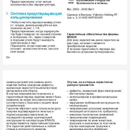
 оссск сд 
èÂ‰ÓÒÚÂÂÊÂÌËÂ: ÛÚ˛„ ÌÂÎ¸Áﬂ 
босос  гг.
ËÒÔÓÎ¸ÁÓ‚‡Ú¸ ·ÂÁ Ô‡ÓÂ„ÛÎﬂÚÓ‡.
Уг, 2000 - 2400 
I ëËÒÚÂÏ‡ 
ÔÂ‰ÓÚ‚‡˘‡˛˘‡ﬂ
ë‰ÂÎ‡ÌÓ ‚ ÇÂÌ„ËË, Videoton Holding RT.
Í‡Î¸ˆËÌËÓ‚‡ÌËÂ 
Izzo u. 3, H-7400 KAPOSVAR
óÚÓ·˚ Ó˜ËÒÚËÚ¸ Ô‡Ó‚Û˛ Í‡ÏÂÛ ÛÚ˛„‡ 
ÓÚ  ÓÒ‡‰Í‡, ‰ÂÍ‡Î¸ˆËÌËÛÈÚÂ ÂÂ Í‡Í 
ÔÓÍ‡Á‡ÌÓ Ì‡ ËÒ. I, 1-8. 
èÂ‰ÓÒÚÂÂÊÂÌËÂ: ÍÓ„‰‡ Ô‡ÓÂ„ÛÎﬂ-
ÚÓ ·Û‰ÂÚ ÔÓ‚ÂÌÛÚ ÔÓ ˜‡ÒÓ‚ÓÈ ÒÚÂÎÍÂ 
É‡‡ÌÚËÈÌ˚Â Ó·ﬂÁ‡ÚÂÎ¸ÒÚ‚‡ ÙËÏ˚ 
‚ ÔÓÎÓÊÂÌËÂ «6», ˜ÂÂÁ ÓÚ‚ÂÒÚËﬂ 
BRAUN
‚ ÔÓ‰Ó¯‚Â ÛÚ˛„‡ ·Û‰ÛÚ ‚˚ıÓ‰ËÚ¸  
ÑÎﬂ ‚ÒÂı ËÁ‰ÂÎËÈ Ï˚ ‰‡ÂÏ „‡‡ÌÚË˛ Ì‡ 
„Óﬂ˜‡ﬂ ‚Ó‰‡ Ë Ô‡.
‰‚‡ „Ó‰‡, Ì‡˜ËÌ‡ﬂ Ò ÏÓÏÂÌÚ‡ 
èÓ‰ÓÊ‰ËÚÂ, ÍÓ„‰‡ ÔÓ‰Ó¯‚‡ ÛÚ˛„‡ 
ÔËÓ·ÂÚÂÌËﬂ ËÁ‰ÂÎËﬂ.
ÓÒÚ˚ÌÂÚ, Á‡ÚÂÏ Ó˜ËÒÚËÚÂ ÂÂ, Í‡Í ÓÔË-
Ç ÚÂ˜ÂÌËÂ „‡‡ÌÚËÈÌÓ„Ó ÔÂËÓ‰‡ Ï˚ 
Ò‡ÌÓ ‚˚¯Â. 
·ÂÒÔÎ‡ÚÌÓ ÛÒÚ‡ÌËÏ ÔÛÚÂÏ ÂÏÓÌÚ‡, 
64
Á‡ÏÂÌ˚ ‰ÂÚ‡ÎÂÈ ËÎË Á‡ÏÂÌ˚ ‚ÒÂ„Ó 
ëÎÛ˜‡Ë, Ì‡ ÍÓÚÓ˚Â „‡‡ÌÚËﬂ ÌÂ 
ËÁ‰ÂÎËﬂ Î˛·˚Â Á‡‚Ó‰ÒÍËÂ ‰ÂÙÂÍÚ˚, 
‡ÒÔÓÒÚ‡ÌﬂÂÚÒﬂ:
‚˚Á‚‡ÌÌ˚Â ÌÂ‰ÓÒÚ‡ÚÓ˜Ì˚Ï Í‡˜ÂÒÚ‚ÓÏ 
Ï‡ÚÂË‡ÎÓ‚ ËÎË Ò·ÓÍË.
–
‰ÂÙÂÍÚ˚, ‚˚Á‚‡ÌÌ˚Â ÙÓÒ-Ï‡ÊÓÌ˚ÏË 
Ç ÒÎÛ˜‡Â ÌÂ‚ÓÁÏÓÊÌÓÒÚË ÂÏÓÌÚ‡ ‚ 
Ó·ÒÚÓﬂÚÂÎ¸ÒÚ‚‡ÏË;
„‡‡ÌÚËÈÌ˚È ÔÂËÓ‰ ËÁ‰ÂÎËÂ ÏÓÊÂÚ ·˚Ú¸ 
–
ËÒÔÓÎ¸ÁÓ‚‡ÌËÂ ‚ ÔÓÙÂÒÒËÓÌ‡Î¸Ì˚ı 
Á‡ÏÂÌÂÌÓ Ì‡ ÌÓ‚ÓÂ ËÎË ‡Ì‡ÎÓ„Ë˜ÌÓÂ ‚ 
ˆÂÎﬂı;
ÒÓÓÚ‚ÂÚÒÚ‚ËË Ò á‡ÍÓÌÓÏ Ó Á‡˘ËÚÂ Ô‡‚ 
–
Ì‡Û¯ÂÌËÂ ÚÂ·Ó‚‡ÌËÈ ËÌÒÚÛÍˆËË ÔÓ 
ÔÓÚÂ·ËÚÂÎÂÈ. 
˝ÍÒÔÎÛ‡Ú‡ˆËË;
É‡‡ÌÚËﬂ Ó·ÂÚ‡ÂÚ ÒËÎÛ ÚÓÎ¸ÍÓ ÂÒÎË ‰‡Ú‡ 
–
ÌÂÔ‡‚ËÎ¸Ì‡ﬂ ÛÒÚ‡ÌÓ‚Í‡ Ì‡ÔﬂÊÂÌËﬂ 
ÔÓÍÛÔÍË ÔÓ‰Ú‚ÂÊ‰‡ÂÚÒﬂ ÔÂ˜‡Ú¸˛ Ë 
ÔËÚ‡˛˘ÂÈ ÒÂÚË (ÂÒÎË ˝ÚÓ ÚÂ·ÛÂÚÒﬂ);
ÔÓ‰ÔËÒ¸˛ ‰ËÎÂ‡ (Ï‡„‡ÁËÌ‡) Ì‡ 
–
‚ÌÂÒÂÌËÂ ÚÂıÌË˜ÂÒÍËı ËÁÏÂÌÂÌËÈ;
ÔÓÒÎÂ‰ÌÂÈ ÒÚ‡ÌËˆÂ ÓË„ËÌ‡Î¸ÌÓÈ 
–
ÏÂı‡ÌË˜ÂÒÍËÂ ÔÓ‚ÂÊ‰ÂÌËﬂ;
ËÌÒÚÛÍˆËË ÔÓ ˝ÍÒÔÎÛ‡Ú‡ˆËË BRAUN, 
–
ÔÓ‚ÂÊ‰ÂÌËﬂ ÔÓ ‚ËÌÂ ÊË‚ÓÚÌ˚ı, 
ÍÓÚÓ‡ﬂ ﬂ‚ÎﬂÂÚÒﬂ „‡‡ÌÚËÈÌ˚Ï Ú‡ÎÓÌÓÏ.
„˚ÁÛÌÓ‚ Ë Ì‡ÒÂÍÓÏ˚ı (‚ ÚÓÏ ˜ËÒÎÂ 
ùÚ‡ „‡‡ÌÚËﬂ ‰ÂÈÒÚ‚ËÚÂÎ¸Ì‡ ‚ 
ÒÎÛ˜‡Ë Ì‡ıÓÊ‰ÂÌËﬂ „˚ÁÛÌÓ‚ Ë 
Î˛·ÓÈ
ÒÚ‡ÌÂ ‚ ÍÓÚÓÛ˛ ˝ÚÓ ËÁ‰ÂÎËÂ 
Ì‡ÒÂÍÓÏ˚ı ‚ÌÛÚË ÔË·ÓÓ‚);