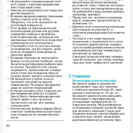
çÂ ‰ÓÔÛÒÍ‡ÈÚÂ ÒÓÔËÍÓÒÌÓ‚ÂÌËﬂ ÒÂÚÂ-
•
‚‡ÌÌÓÈ ‚Ó‰˚.á‡ÔÓÎÌÚÂ ÂÁÂ‚Û‡ 
‚Ó„Ó ¯ÌÛ‡ Ò „Óﬂ˜ËÏË ÔÂ‰ÏÂÚ‡ÏË 
‰Ó ÓÚÏÂÚÍË «max». çËÍÓ„‰‡ ÌÂ ËÒÔÓÎ¸-
ËÎË Ò ÔÓ‰Ó¯‚ÓÈ ÛÚ˛„‡.
ÁÛÈÚÂ ÚÓÎ¸ÍÓ ‰ËÒÚËÎÎËÓ‚‡ÌÌÛ˛ ‚Ó‰Û. 
çËÍÓ„‰‡ ÌÂ ÔÓ„ÛÊ‡ÈÚÂ ÛÚ˛„ ‚ ‚Ó‰Û ËÎË 
•
çÂ ‰Ó·‡‚ÎﬂÈÚÂ ‚ ‚Ó‰Û ÌËÍ‡ÍËı ‰Ó·‡‚ÓÍ 
‰Û„ËÂ ÊË‰ÍÓÒÚË.
(Ì‡ÔËÏÂ, Í‡ıÏ‡Î).
ÇÓ ‚ÂÏﬂ ÔÂÂ˚‚Ó‚ ÏÂÊ‰Û „Î‡ÊÂÌËÂÏ 
•
èÂÂ‰ ÚÂÏ, Í‡Í  Á‡ÔÓÎÌﬂÚ¸ ÂÁÂ‚Û‡ 
•
‚ÒÂ„‰‡ ÒÚ‡‚¸ÚÂ ÛÚ˛„ Ì‡ ÔﬂÚÍÛ. 
‚Ó‰ÓÈ, ÔÓ‚ÂÌËÚÂ Ô‡ÓÂ„ÛÎﬂÚÓ Ì‡ 
ì·Â‰ËÚÂÒ¸, ˜ÚÓ ÛÚ˛„ Ì‡ıÓ‰ËÚÒﬂ Ì‡ 
ÔÓÎÓÊÂÌËÂ «0».
ÛÒÚÓÈ˜Ë‚ÓÈ ÔÓ‚ÂıÓÒÚË. 
ÑÂÊËÚÂ ÛÚ˛„ ‚ Ì‡ÍÎÓÌÌÓÏ ÔÓÎÓÊÂÌËË 
•
ùÚÓÚ ÔË·Ó ÌÂ ÔÂ‰Ì‡ÁÌ‡˜ÂÌ ‰Îﬂ 
•
(Í‡Í ÔÓÍ‡Á‡ÌÓ Ì‡ ËÒÛÌÍÂ B), Ë 
ËÒÔÓÎ¸ÁÓ‚‡ÌËﬂ ‰ÂÚ¸ÏË ËÎË ‰Û„ËÏË 
Á‡ÔÓÎÌËÚÂ ÂÁÂ‚Û‡ ‚Ó‰ÓÈ ‰Ó ÓÚÏÂÚÍË 
ÎËˆ‡ÏË ·ÂÁ ÔÓÏÓ˘Ë Ë ÔËÒÏÓÚ‡, 
«max».
ÂÒÎË Ëı ÙËÁË˜ÂÒÍËÂ, ÒÂÌÒÓÌ˚Â ËÎË 
èÓÒÚ‡‚¸ÚÂ ÛÚ˛„ ‚ ‚ÂÚËÍ‡Î¸ÌÓÂ 
•
ÛÏÒÚ‚ÂÌÌ˚Â ÒÔÓÒÓ·ÌÓÒÚË ÌÂ ÔÓÁ‚ÓÎﬂ˛Ú 
ÔÓÎÓÊÂÌËËÂ Ë ÔÓ‰ÍÎ˛˜ËÚÂ Â„Ó Í ÒÂÚË. 
ËÏ ·ÂÁÓÔ‡ÒÌÓ Â„Ó ËÒÔÓÎ¸ÁÓ‚‡Ú¸.
ìÒÚ‡ÌÓ‚ËÚÂ ÔÂÂÍÎ˛˜‡ÚÂÎ¸ ÚÂÏÔÂ‡-
éÚÍÎ˛˜‡ÈÚÂ ÛÚ˛„ ÓÚ ÒÂÚË ÔË ‚˚ıÓ‰Â 
•
ÚÛ˚ Ì‡ ÌÂÓ·ıÓ‰ËÏ˚È ÂÊËÏ ÒÓ„Î‡ÒÌÓ 
ËÁ ÔÓÏÂ˘ÂÌËﬂ, „‰Â Ç˚ „Î‡‰ËÚÂ, ‰‡ÊÂ 
ÁÌ‡˜ÂÌËﬂÏ Â„ÛÎﬂÚÓ‡ ÚÂÏÔÂ‡ÚÛ˚ 
ÂÒÎË ‚˚ ÔÓÍË‰‡ÂÚÂ ÔÓÏÂ˘ÂÌËÂ Ì‡ 
ËÎË ﬂÎ˚ÍÛ Ì‡ Ó‰ÂÊ‰Â. 
ÍÓÓÚÍÓÂ ‚ÂÏﬂ. 
ë‚ÂÚÓ‚ÓÈ ÒË„Ì‡Î Â„ÛÎﬂÚÓ‡ ÚÂÏÔÂ‡-
ÇÓ ‚ÂÏﬂ „Î‡ÊÂÌËﬂ ÌÂ ÔÓ‰ÔÛÒÍ‡ÈÚÂ 
•
ÚÛ˚ (8) ÔÓ„‡ÒÌÂÚ, Í‡Í ÚÓÎ¸ÍÓ ÚÂÏÔÂ‡-
·ÎËÁÍÓ Í ÛÚ˛„Û ‰ÂÚÂÈ. éÒÓ·ÂÌÌÓ, ÍÓ„‰‡ 
ÚÛ‡ ‰ÓÒÚË„ÌÂÚ ‚˚·‡ÌÌÓ„Ó ÁÌ‡˜ÂÌËﬂ. 
Ç˚ ËÒÔÓÎ¸ÁÛÂÚÂ ÙÛÌÍˆË˛ ‚˚·ÓÒ‡ Ô‡‡ 
ËÁ ÌÓÒËÍ‡. èË ‡·ÓÚÂ ÛÚ˛„ ÒËÎ¸ÌÓ 
Ì‡„Â‚‡ÂÚÒﬂ, ÔËÍÓÒÌÓ‚ÂÌËÂ Í ÔÓ‚Âı-
ÌÓÒÚË ÛÚ˛„‡ ËÎË ÔÓÔ‡‰‡ÌËÂ Ô‡‡ Ì‡  
Ì‡ ÍÓÊÛ ÏÓÊÂÚ ‚˚Á‚‡Ú¸ ÒËÎ¸Ì˚È ÓÊÓ„.
C ÉÎ‡ÊÂÌËÂ
çÂ ÔÓÎ¸ÁÛÈÚÂÒ¸ ÛÚ˛„ÓÏ, ÂÒÎË ÓÌ 
•
êÂ„ÛÎËÓ‚Í‡ ÍÓÎË˜ÂÒÚ‚‡ Ô‡‡
ÔÓÚÂÍ‡ÂÚ ËÎË Á‡ÏÂÚÌ˚ ‰Û„ËÂ 
Ç˚ ÏÓÊÂÚÂ ‚˚·‡Ú¸ ÍÓÎË˜ÂÒÚ‚Ó 
ÔÓ‚ÂÊ‰ÂÌËﬂ. êÂ„ÛÎﬂÌÓ ÔÓ‚ÂﬂÈÚÂ 
‚˚ÔÛÒÍ‡ÂÏÓ„Ó Ô‡‡ ÔË „Î‡ÊÂÌËË 
¯ÌÛ Ì‡ Ì‡ÎË˜ËÂ ÔÓ‚ÂÊ‰ÂÌËÈ.
Ò ÔÓÏÓ˘¸˛ Ô‡ÓÂ„ÛÎﬂÚÓ‡ (6), ÔÂÂ-
Ç ÒÎÛ˜‡Â ÔÓÎÓÏÍË ÛÚ˛„‡, ÓÚÌÂÒËÚÂ Â„Ó 
•
ÍÎ˛˜‡ﬂ ‚ ÔÓÎÓÊÂÌËÂ ÓÚ «0» ‰Ó «6». 
‰Îﬂ ÔÓ‚Â‰ÂÌËﬂ ÂÏÓÌÚ‡ ‚ CÂ‚ËÒ-
Ç˚ ÏÓÊÂÚÂ Û‚ÂÎË˜ËÚ¸ ËÎË ÛÏÂÌ¸¯ËÚ¸ 
ñÂÌÚ Braun. çÂÍ‚‡ÎËÙËˆËÓ‚‡ÌÌ˚È 
ËÌÚÂÌÒË‚ÌÓÒÚ¸ Ô‡ÓÓ·‡ÁÓ‚‡ÌËﬂ, 
ÂÏÓÌÚ ÏÓÊÂÚ ÒÚ‡Ú¸ ÔË˜ËÌÓÈ 
ÛÒÚ‡Ì‡‚ÎË‚‡ﬂ ÚÂÏÓÂ„ÛÎﬂÚÓ (7) 
ÌÂÒ˜‡ÒÚÌÓ„Ó ÒÎÛ˜‡ﬂ  ËÎË Ú‡‚Ï˚ 
‚ Í‡ÒÌÓÏ ÒÂÍÚÓÂ. 
å˚ ÂÍÓÏÂÌ‰ÛÂÏ 
ÔÓÎ¸ÁÓ‚‡ÚÂÎﬂ. 
ÛÒÚ‡Ì‡‚ÎË‚‡Ú¸ ÒÂ‰ÌÂÂ ÁÌ‡˜ÂÌËÂ Ô‡‡ 
ùÎÂÍÚË˜ÂÒÍËÂ ÔË·Ó˚ ÙËÏ˚ Braun 
•
‰Îﬂ Ó·˚˜ÌÓ„Ó „Î‡ÊÂÌËﬂ.íÓÎ¸ÍÓ ‰Îﬂ 
ÓÚ‚Â˜‡˛Ú ÚÂ·Ó‚‡ÌËﬂÏ ÒÓÓÚ‚ÂÚÒÚ‚Û˛-
„Î‡ÊÂÌËﬂ Î¸ÌﬂÌ˚ı, ıÎÓÔ˜‡ÚÓ·ÛÏ‡ÊÌ˚ı 
˘Ëı ÒÚ‡Ì‰‡ÚÓ‚ ÔÓ ÚÂıÌËÍÂ ·ÂÁÓÔ‡Ò-
Ë ‡Ì‡ÎÓ„Ë˜Ì˚ı ÚÍ‡ÌÂÈ  Ï˚ ÂÍÓÏÂÌ-
ÌÓÒÚË.
‰ÛÂÏ Ï‡ÍÒËÏ‡Î¸ÌÛ˛ ÛÒÚ‡ÌÓ‚ÍÛ Ô‡‡. 
––––––––––––––––––––––––––––––––––––––––
62