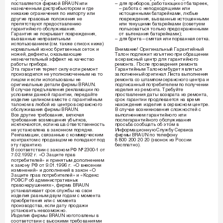
ÔÓÒÚ‡‚ÎﬂÂÚÒﬂ ÙËÏÓÈ BRAUN ËÎË 
–
‰Îﬂ ÔË·ÓÓ‚, ‡·ÓÚ‡˛˘Ëı ÓÚ ·‡Ú‡ÂÂÍ, 
Ì‡ÁÌ‡˜ÂÌÌ˚Ï ‰ËÒÚË·¸˛ÚÓÓÏ Ë „‰Â 
– ‡·ÓÚ‡ Ò ÌÂÔÓ‰ıÓ‰ﬂ˘ËÏË ËÎË 
ÌËÍ‡ÍËÂ Ó„‡ÌË˜ÂÌËﬂ ÔÓ ËÏÔÓÚÛ ËÎË 
ËÒÚÓ˘ÂÌÌ˚ÏË ·‡Ú‡ÂÈÍ‡ÏË, Î˛·˚Â 
‰Û„ËÂ Ô‡‚Ó‚˚Â ÔÓÎÓÊÂÌËﬂ ÌÂ 
ÔÓ‚ÂÊ‰ÂÌËﬂ, ‚˚Á‚‡ÌÌ˚Â ËÒÚÓ˘ÂÌÌ˚ÏË 
ÔÂÔﬂÚÒÚ‚Û˛Ú ÔÂ‰ÓÒÚ‡‚ÎÂÌË˛ 
ËÎË ÚÂÍÛ˘ËÏË ·‡Ú‡ÂÈÍ‡ÏË (ÒÓ‚ÂÚÛÂÏ 
„‡‡ÌÚËÈÌÓ„Ó Ó·ÒÎÛÊË‚‡ÌËﬂ.
ÔÓÎ¸ÁÓ‚‡Ú¸Òﬂ ÚÓÎ¸ÍÓ ÔÂ‰Óı‡ÌÂÌÌ˚ÏË 
É‡‡ÌÚËﬂ ÌÂ ÔÓÍ˚‚‡ÂÚ ÔÓ‚ÂÊ‰ÂÌËﬂ, 
ÓÚ ‚˚ÚÂÍ‡ÌËﬂ ·‡Ú‡ÂÈÍ‡ÏË);
‚˚Á‚‡ÌÌ˚Â ÌÂÔ‡‚ËÎ¸Ì˚Ï 
–
‰Îﬂ ·ËÚ‚ – ÒÏﬂÚ‡ﬂ ËÎË ÔÓ‚‡ÌÌ‡ﬂ ÒÂÚÍ‡.
ËÒÔÓÎ¸ÁÓ‚‡ÌËÂÏ (ÒÏ. Ú‡ÍÊÂ ÒÔËÒÓÍ ÌËÊÂ) 
ÌÓÏ‡Î¸Ì˚È ËÁÌÓÒ ·ËÚ‚ÂÌÌ˚ı ÒÂÚÓÍ Ë 
ÇÌËÏ‡ÌËÂ!
 éË„ËÌ‡Î¸Ì˚È É‡‡ÌÚËÈÌ˚È 
ÌÓÊÂÈ, ‰ÂÙÂÍÚ˚, ÓÍ‡Á˚‚‡˛˘ËÂ 
í‡ÎÓÌ ÔÓ‰ÎÂÊËÚ ËÁ˙ﬂÚË˛ ÔË Ó·‡˘ÂÌËË 
ÌÂÁÌ‡˜ËÚÂÎ¸Ì˚È ˝ÙÙÂÍÚ Ì‡ Í‡˜ÂÒÚ‚Ó 
‚ ÒÂ‚ËÒÌ˚È ˆÂÌÚ ‰Îﬂ „‡‡ÌÚËÈÌÓ„Ó 
‡·ÓÚ˚ ÔË·Ó‡.
ÂÏÓÌÚ‡. èÓÒÎÂ ÔÓ‚Â‰ÂÌËﬂ ÂÏÓÌÚ‡ 
ùÚ‡ „‡‡ÌÚËﬂ ÚÂﬂÂÚ ÒËÎÛ ÂÒÎË ÂÏÓÌÚ 
É‡‡ÌÚËÈÌ˚Ï í‡ÎÓÌÓÏ ·Û‰ÂÚ ﬂ‚ÎﬂÚ¸Òﬂ 
ÔÓËÁ‚Ó‰ËÎÒﬂ ÌÂ ÛÔÓÎÌÓÏÓ˜ÂÌÌ˚Ï Ì‡ ÚÓ 
Á‡ÔÓÎÌÂÌÌ˚È ÓË„ËÌ‡Î ãËÒÚ‡ ‚˚ÔÓÎÌÂÌËﬂ 
ÎËˆÓÏ Ë ÂÒÎË ËÒÔÓÎ¸ÁÓ‚‡Ì˚ ÌÂ 
ÂÏÓÌÚ‡ ÒÓ ¯Ú‡ÏÔÓÏ ÒÂ‚ËÒÌÓ„Ó ˆÂÌÚ‡ Ë 
ÓË„ËÌ‡Î¸Ì˚Â ‰ÂÚ‡ÎË ÙËÏ˚ BRAUN.
ÔÓ‰ÔËÒ‡ÌÌ˚È ÔÓÚÂ·ËÚÂÎÂÏ ÔÓ ÔÓÎÛ˜ÂÌËË 
Ç ÒÎÛ˜‡Â ÔÂ‰˙ﬂ‚ÎÂÌËﬂ ÂÍÎ‡Ï‡ˆËË ÔÓ 
ËÁ‰ÂÎËﬂ ËÁ ÂÏÓÌÚ‡. íÂ·ÛÈÚÂ 
ÛÒÎÓ‚ËﬂÏ ‰‡ÌÌÓÈ „‡‡ÌÚËË, ÔÂÂ‰‡ÈÚÂ 
ÔÓÒÚ‡‚ÎÂÌËﬂ ‰‡Ú˚ ‚ÓÁ‚‡Ú‡ ËÁ ÂÏÓÌÚ‡, 
ËÁ‰ÂÎËÂ ˆÂÎËÍÓÏ ‚ÏÂÒÚÂ Ò „‡‡ÌÚËÈÌ˚Ï 
ÒÓÍ „‡‡ÌÚËË ÔÓ‰ÎÂ‚‡ÂÚÒﬂ Ì‡ ‚ÂÏﬂ 
Ú‡ÎÓÌÓÏ ‚ Î˛·ÓÈ ËÁ ˆÂÌÚÓ‚ ÒÂ‚ËÒÌÓ„Ó 
Ì‡ıÓÊ‰ÂÌËﬂ ËÁ‰ÂÎËﬂ ‚ ÒÂ‚ËÒÌÓÏ ˆÂÌÚÂ.
Ó·ÒÎÛÊË‚‡ÌËﬂ ÙËÏ˚ BRAUN.
Ç ÒÎÛ˜‡Â ‚ÓÁÌËÍÌÓ‚ÂÌËﬂ ÒÎÓÊÌÓÒÚÂÈ Ò 
ÇÒÂ ‰Û„ËÂ ÚÂ·Ó‚‡ÌËﬂ, ‚ÍÎ˛˜‡ﬂ 
‚˚ÔÓÎÌÂÌËÂÏ „‡‡ÌÚËÈÌÓ„Ó ËÎË 
ÚÂ·Ó‚‡ÌËﬂ ‚ÓÁÏÂ˘ÂÌËﬂ Û·˚ÚÍÓ‚, 
ÔÓÒÎÂ„‡‡ÌÚËÈÌÓ„Ó Ó·ÒÎÛÊË‚‡ÌËﬂ 
ËÒÍÎ˛˜‡˛ÚÒﬂ, ÂÒÎË Ì‡¯‡ ÓÚ‚ÂÚÒÚ‚ÂÌÌÓÒÚ¸ 
ÔÓÒ¸·‡ ÒÓÓ·˘‡Ú¸ Ó· ˝ÚÓÏ ‚ 
ÌÂ ÛÒÚ‡ÌÓ‚ÎÂÌ‡ ‚ Á‡ÍÓÌÌÓÏ ÔÓﬂ‰ÍÂ.
àÌÙÓÏ‡ˆËÓÌÌÛ˛ ëÎÛÊ·Û ëÂ‚ËÒ‡ 
êÂÍÎ‡Ï‡ˆËË, Ò‚ﬂÁ‡ÌÌ˚Â Ò ÍÓÏÏÂ˜ÂÒÍËÏ 
ÙËÏ˚ BRAUN ÔÓ ÚÂÎÂÙÓÌÛ 
ÍÓÌÚ‡ÍÚÓÏ Ò ÔÓ‰‡‚ˆÓÏ ÌÂ ÔÓÔ‡‰‡˛Ú ÔÓ‰ 
8 800 200 20 20 (Á‚ÓÌÓÍ ËÁ êÓÒÒËË 
˝ÚÛ „‡‡ÌÚË˛.
·ÂÒÔÎ‡ÚÌÓ).
Ç ÒÓÓÚ‚ÂÚÒÚ‚ËË Ò Á‡ÍÓÌÓÏ êî ‹ 2300-1 ÓÚ 
7.02.1992 „. «é á‡˘ËÚÂ Ô‡‚ 
ÔÓÚÂ·ËÚÂÎÂÈ» Ë ÔËÌﬂÚ˚Ï ‰ÓÔÓÎÌÂÌËÂÏ 
Í Á‡ÍÓÌÛ êî ÓÚ 9.01.1996 „. «é ‚ÌÂÒÂÌËË 
ËÁÏÂÌÂÌËÈ» Ë ‰ÓÔÓÎÌÂÌËÈ ‚ Á‡ÍÓÌ «é 
á‡˘ËÚÂ Ô‡‚ ÔÓÚÂ·ËÚÂÎÂÈ» Ë «äÓ‰ÂÍÒ 
êëîëê Ó· ‡‰ÏËÌËÒÚ‡ÚË‚Ì˚ı 
Ô‡‚ÓÌ‡Û¯ÂÌËﬂı», ÙËÏ‡ BRAUN 
ÛÒÚ‡Ì‡‚ÎË‚‡ÂÚ ÒÓÍ ÒÎÛÊ·˚ Ì‡ Ò‚ÓË 
ËÁ‰ÂÎËﬂ ‡‚Ì˚Ï ‰‚ÛÏ „Ó‰‡Ï Ò ÏÓÏÂÌÚ‡ 
ÔËÓ·ÂÚÂÌËﬂ ËÎË Ò ÏÓÏÂÌÚ‡ 
ÔÓËÁ‚Ó‰ÒÚ‚‡, ÂÒÎË ‰‡ÚÛ ÔÓ‰‡ÊË 
ÛÒÚ‡ÌÓ‚ËÚ¸ ÌÂ‚ÓÁÏÓÊÌÓ.
àÁ‰ÂÎËﬂ ÙËÏ˚ BRAUN ËÁ„ÓÚÓ‚ÎÂÌ˚ ‚ 
ÒÓÓÚ‚ÂÚÒÚ‚ËË Ò ‚˚ÒÓÍËÏË ÚÂ·Ó‚‡ÌËﬂÏË 