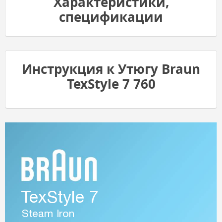
Характеристики,
спецификации
Инструкция к Утюгу Braun
TexStyle 7 760
T
exStyle 7
Steam Ir
on