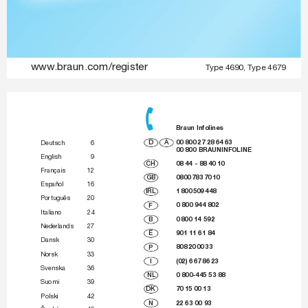
www
.braun.com/register
T
ype 4690, T
ype 4679
Braun Infolines
D
A
00
800
27
28
64
63
Deutsch
6
00
800
 BRAUNINFOLINE
English
9
CH
08
44 - 88
40
10
Français
12
0800
783
70
10
GB
Español
16
IRL
1
800
509
448
Português
20
F
0 800 944 802
Italiano
24
B
0
800 14 
592
Nederlands
27
E
901 11 61 84
Dansk
30
P
808
20
00
33
Norsk
33
I
(02) 6
67
86
23
Svenska
36
NL
0 800-445 53 88
Suomi
39
DK
70
15
00
13
Polski
42
N
22 63 00 93