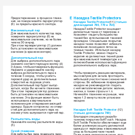
E 
ç‡Ò‡‰Í‡ Textile Protectors 
èÂ‰ÓÒÚÂÂÊÂÌËÂ: ‚ ÔÓˆÂÒÒÂ „Î‡ÊÂ-
ÌËﬂ, ÌÂ ÔÓ‚Ó‡˜Ë‚‡ÈÚÂ Ô‡ÓÂ„ÛÎﬂÚÓ 
ç‡Ò‡‰Í‡ Textile Protector 
(11)
 (ÚÓÎ¸ÍÓ 
(6)  Á‡ ÔÂ‰ÂÎ˚ Í‡ÒÌÓ„Ó ÒÂÍÚÓ‡. 
‰Îﬂ ÏÓ‰ÂÎÂÈ 780, 770 Ë 760)
ç‡Ò‡‰Í‡Textile Protector Á‡˘Ë˘‡ÂÚ 
 å‡ÍÒËÏ‡Î¸Ì˚È 
Ô‡
‰ÂÎËÍ‡ÚÌ˚Â ÚÍ‡ÌË ÓÚ ÔÂÂ„Â‚‡ Ë 
ÑÎﬂ Ï‡ÍÒËÏ‡Î¸ÌÓ„Ó ÍÓÎË˜ÂÒÚ‚‡ Ô‡‡, 
ÔÓÁ‚ÓÎﬂÂÚ „Î‡‰ËÚ¸ ·ÓÎ¸¯ËÌÒÚ‚Ó 
ÔÓ‚ÂÌËÚÂ Ô‡ÓÂ„ÛÎﬂÚÓ (6) Ì‡ 
ÚÍ‡ÌÂÈ ·ÂÁ ËÒÔÓÎ¸ÁÓ‚‡ÌËﬂ ÚÍ‡ÌÂ‚ÓÈ 
Ï‡ÍÒËÏ‡Î¸ÌÓÂ ÁÌ‡˜ÂÌËÂ, ÌÓ ÌÂ ·ÓÎÂÂ 
ÔÓÍÎ‡‰ÍË. ëÔÂˆË‡Î¸ÌÓÂ ÔÓÍ˚ÚËÂ 
˜ÂÏ Ì‡ 30 ÒÂÍÛÌ‰.
Ì‡Ò‡‰ÍË Ú‡ÍÊÂ ÔÓÁ‚ÓÎﬂÂÚ ËÁ·ÂÊ‡Ú¸ 
èË ˝ÚÓÏ ÚÂÏÓÂ„ÛÎﬂÚÓ (7) ‰ÓÎÊÂÌ 
ÔÓﬂ‚ÎÂÌËﬂ ÎÓÒÌﬂ˘ËıÒﬂ ÔﬂÚÂÌ Ì‡ 
·˚Ú¸ ÛÒÚ‡ÌÓ‚ÎÂÌ Ì‡ Ï‡ÍÒËÏ‡Î¸ÌÓÂ 
ÚÂÏÌ˚ı ÚÍ‡Ìﬂı. àÒÔÓÎ¸ÁÛﬂ Ì‡Ò‡‰ÍÛ 
ÁÌ‡˜ÂÌËÂ (‚ Í‡ÒËÓÏ ÒÂÍÚÓÂ).  
Textile Protector, ÏÓÊÌÓ „Î‡‰ËÚ¸ 
ËÁ‰ÂÎËﬂ ËÁ ‰ÂÎËÍ‡ÚÌ˚ı ÚÍ‡ÌÂÈ ‰‡ÊÂ 
 ÑÓÔÓÎÌËÚÂÎ¸Ì˚È 
Ô‡ 
ÔË Ï‡ÍÒËÏ‡Î¸ÌÓÈ ÚÂÏÔÂ‡ÚÛÂ Ë ‚ 
ÑÎﬂ ‚˚·ÓÒ‡ ‰ÓÔÓÎÌËÚÂÎ¸ÌÓ„Ó Ô‡‡ 
ÔÓÎÌÓÏ Ó·˙ÂÏÂ ËÒÔÓÎ¸ÁÓ‚‡Ú¸ ÙÛÌÍˆË˛ 
Ì‡ÊÏËÚÂ ÒÓÓÚ‚ÂÚÒÚ‚Û˛˘Û˛ ÍÌÓÔÍÛ (4) 
‰ÓÔÓÎÌËÚÂÎ¸ÌÓ„Ó ‚˚·ÓÒ‡ Ô‡‡. 
3-4 ‡Á‡, ˜ÚÓ·˚ ‡ÍÚË‚ËÓ‚‡Ú¸ ÙÛÌÍˆË˛. 
ç‡ÊÏËÚÂ Ë Û‰ÂÊË‚‡ÈÚÂ ÍÌÓÔÍÛ 
‚˚·ÓÒ‡ ‰ÓÔÓÎÌËÚÂÎ¸ÌÓ„Ó Ô‡‡ ‚ 
óÚÓ·˚ ÔÓ‚ÂËÚ¸ Â‡ÍˆË˛ Ï‡ÚÂË‡Î‡, 
Ï˚ ÒÓ‚ÂÚÛÂÏ ‰Îﬂ Ì‡˜‡Î‡ ÔÓ„Î‡‰ËÚ¸ 
ÚÂ˜ÂÌËÂ 5 ÒÂÍÛÌ‰, ˜ÚÓ·˚ ÛÒËÎËÚ¸ 
Ô‡Ó‚ÓÈ Û‰‡ ËÁ ‰ÓÔÓÎÌËÚÂÎ¸Ì˚ı 
ÌÂ·ÓÎ¸¯ÓÈ Û˜‡ÒÚÓÍ ÚÍ‡ÌË Ò ËÁÌ‡ÌÓ˜ÌÓÈ 
ÓÚ‚ÂÒÚËÈ Ì‡ ÔÓ‰Ó‚¯Â ÛÚ˛„‡. 
ÒÚÓÓÌ˚. ÇÓ ËÁ·ÂÊ‡ÌËÂ ÔÓ‚ÂÊ‰ÂÌËﬂ 
ÑÓÔÓÎÌËÚÂÎ¸Ì˚È Ô‡ ·Û‰ÂÚ ‚˚ÔÛÒ-
Ì‡Ò‡‰ÍË ÌÂ ÂÍÓÏÂÌ‰ÛÂÚÒﬂ „Î‡‰ËÚ¸ 
Ò ÌÂÈ ÏÂÚ‡ÎÎË˜ÂÒÍËÂ ‰ÂÚ‡ÎË: ÏÓÎÌËË, 
Í‡Ú¸Òﬂ, ÍÓ„‰‡ Ç˚ Ì‡˜ÌÂÚÂ „Î‡ÊÂÌËÂ. 
èË ˝ÚÓÏ  ÚÂÏÓÂ„ÛÎﬂÚÓ ‰ÓÎÊÂÌ  
ÍÌÓÔÍË, ‡ Ú‡ÍÊÂ ÒÚ‡Á˚ Ë Ú.Ô. 
·˚Ú¸ ÛÒÚ‡ÌÓ‚ÎÂÌ Ì‡ Ï‡ÍÒËÏ‡Î¸ÌÓÂ 
ç‡˜ËÌ‡ÈÚÂ „Î‡ÊÂÌËÂ ÌÂ ‡Ì¸¯Â, ˜ÂÏ 
ÁÌ‡˜ÂÌËÂ. 
ùÚ‡ ÙÛÌÍˆËﬂ ÏÓÊÂÚ ·˚Ú¸ 
˜ÂÂÁ 1,5 ÏËÌÛÚ˚ ÔÓÒÎÂ ÛÒÚ‡ÌÓ‚ÍË 
ËÒÔÓÎ¸ÁÓ‚‡Ì‡ ‚ ‚ÂÚËÍ‡Î¸ÌÓÏ 
Ì‡Ò‡‰ÍË.
ÔÓÎÓÊÂÌËË ‰Îﬂ ÓÚÔ‡Ë‚‡ÌËﬂ ‚ËÒﬂ˘ÂÈ 
Ó‰ÂÊ‰˚. 
ÅÛ‰¸ÚÂ ÓÒÚÓÓÊÌ˚: ËÁ ÓÚ‚Â-
ÒÚËÈ ‰Îﬂ ‰ÓÔÓÎÌËÚÂÎ¸ÌÓ„Ó Ô‡‡ Ì‡ 
ç‡Ò‡‰Í‡ Soft Textile Protector 
(12)
ÌÓÒËÍÂ ÛÚ˛„‡ ‚˚ÔÛÒÍ‡ÂÚÒﬂ „Óﬂ˜ËÈ Ô‡.
(ÚÓÎ¸ÍÓ ‰Îﬂ ÏÓ‰ÂÎË 780)
ÅÎ‡„Ó‰‡ﬂ ÒÔÂˆË‡Î¸ÌÓ ‡Á‡·Ó-
 ê‡ÒÔ˚ÎËÚÂÎ¸ 
‚Ó‰˚
Ú‡ÌÌÓÏÛ ÔÓÍ˚ÚË˛ SoftTouch. ç‡Ò‡‰Í‡ 
ç‡ÊËÏ‡ÈÚÂ ÍÌÓÔÍÛ ‡ÒÔ˚ÎËÚÂÎﬂ ‚Ó‰˚ 
Soft Textile Protector Ó·ÂÒÔÂ˜Ë‚‡ÂÚ Â˘Â 
(5).
·ÓÎÂÂ ÛÒËÎÂÌÌÛ˛ Á‡˘ËÚÛ ‰ÂÎËÍ‡ÚÌÓÈ 
Ó‰ÂÊ‰˚ ÓÚ ÔÂÂ„Â‚‡ Ë Ï‡ÍÒËÏ‡Î¸Ì˚È 
 ëÛıÓÈ 
„Î‡ÊÂÌËÂ
ÛıÓ‰ Á‡ ·ÓÎ¸¯ËÌÒÚ‚ÓÏ ÚÍ‡ÌÂÈ. 
ÑÎﬂ ‡·ÓÚ˚ ·ÂÁ Ô‡‡ ÔÓ‚ÂÌËÚÂ Ô‡Ó-
Ñ‡ÊÂ Ò‡Ï˚Â ‰ÂÎËÍ‡ÚÌ˚Â ÚÍ‡ÌË, ÔÓ‰-