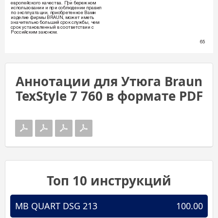
Â‚ÓÔÂÈÒÍÓ„Ó Í‡˜ÂÒÚ‚‡. èË ·ÂÂÊÌÓÏ 
ËÒÔÓÎ¸ÁÓ‚‡ÌËË Ë ÔË ÒÓ·Î˛‰ÂÌËË Ô‡‚ËÎ 
ÔÓ ˝ÍÒÔÎÛ‡Ú‡ˆËË, ÔËÓ·ÂÚÂÌÌÓÂ Ç‡ÏË 
ËÁ‰ÂÎËÂ ÙËÏ˚ BRAUN, ÏÓÊÂÚ ËÏÂÚ¸ 
ÁÌ‡˜ËÚÂÎ¸ÌÓ ·ÓÎ¸¯ËÈ ÒÓÍ ÒÎÛÊ·˚, ˜ÂÏ 
ÒÓÍ ÛÒÚ‡ÌÓ‚ÎÂÌÌ˚È ‚ ÒÓÓÚ‚ÂÚÒÚ‚ËË Ò 
êÓÒÒËÈÒÍËÏ Á‡ÍÓÌÓÏ.  
65
Аннотации для Утюга Braun
TexStyle 7 760 в формате PDF
Топ 10 инструкций
MB QUART DSG 213
100.00