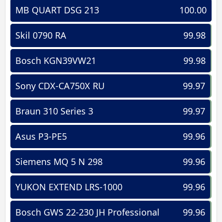
MB QUART DSG 213
100.00
Skil 0790 RA
99.98
Bosch KGN39VW21
99.98
Sony CDX-CA750X RU
99.97
Braun 310 Series 3
99.97
Asus P3-PE5
99.96
Siemens MQ 5 N 298
99.96
YUKON EXTEND LRS-1000
99.96
Bosch GWS 22-230 JH Professional
99.96