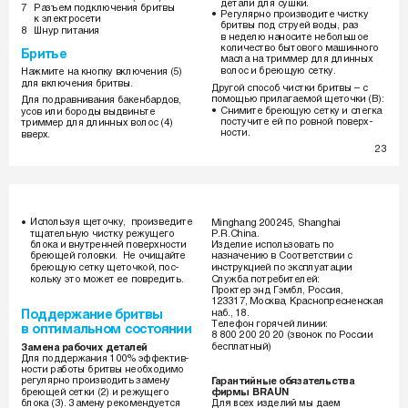
детали для сушки.  
7 
Разъем подключения бритвы 
Регулярно производите чистку 
•
к электросети
бритвы под струей воды, раз 
8  
Шнур питания
в неделю наносите небольшое 
количество бытового машинного 
Бритье
масла на триммер для длинных 
волос и бреющую сетку.
Нажмите на кнопку включения (5) 
для включения бритвы.
Другой способ чистки бритвы – с 
помощью прилагаемой щеточки (В):
Для подравнивания бакенбардов, 
Снимите бреющую сетку и слегка 
•
усов или бороды выдвиньте 
постучите ей по ровной поверх-
триммер для длинных волос (4) 
ности.
вверх.
23
NE815_130.indd   23
_
N
E
8
1
5
_
1
3
0
.
i
n
d
d
2
3
05.07.2007   15:26:
0
5
.
0
7
.
2
0
0
7
1
5
:
2
6
:
Используя щеточку,  произведите 
•
Minghang 200245, Shanghai 
P.R.China.
тщательную чистку режущего 
Изделие использовать по 
блока и внутренней поверхности 
назначению в Соответствии с 
бреющей головки.  Не очищайте 
инструкцией по эксплуатации
бреющую сетку щеточкой, пос-
Служба потребителей: 
кольку это может ее повредить.
Проктер энд Гэмбл, Россия,
123317, Москва, Краснопресненская 
наб., 18.
Поддержание бритвы 
Телефон горячей линии: 
в оптимальном состоянии
8 800 200 20 20 (звонок по России 
бесплатный)
Замена рабочих деталей
Для поддержания 100% эффектив-
ности работы бритвы необходимо 
регулярно производить замену 
É
‡‡ÌÚËÈÌ˚Â Ó·ﬂÁ‡ÚÂÎ¸ÒÚ‚‡ 
бреющей сетки (2) и режущего 
ÙËÏ˚ BRAUN
блока (3). Замену рекомендуется 
ÑÎﬂ ‚ÒÂı ËÁ‰ÂÎËÈ Ï˚ ‰‡ÂÏ 