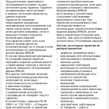
Ò ÏÓÏÂÌÚ‡ ÔËÓ·ÂÚÂÌËﬂ ËÎË 
éÒÛ˘ÂÒÚ‚ÎÂÌËÂ „‡‡ÌÚËÈÌÓ„Ó 
Ò ÏÓÏÂÌÚ‡ ÔÓËÁ‚Ó‰ÒÚ‚‡, ÂÒÎË ‰‡ÚÛ 
Ó·ÒÎÛÊË‚‡ÌËﬂ ÌÂ ‚ÎËﬂÂÚ Ì‡ ‰‡ÚÛ 
ÔÓ‰‡ÊË ÛÒÚ‡ÌÓ‚ËÚ¸ ÌÂ‚ÓÁÏÓÊÌÓ.
ËÒÚÂ˜ÂÌËﬂ ÒÓÍ‡ „‡‡ÌÚËË. É
‡‡ÌÚËﬂ 
àÁ‰ÂÎËﬂ ÙËÏ˚ BRAUN 
Ì‡ Á‡ÏÂÌÂÌÌ˚Â ˜‡ÒÚË ËÒÚÂÍ‡ÂÚ 
ËÁ„ÓÚÓ‚ÎÂÌ˚ ‚ ÒÓÓÚ‚ÂÚÒÚ‚ËË 
‚ ÏÓÏÂÌÚ ËÒÚÂ˜ÂÌËﬂ „‡‡ÌÚËË Ì‡ 
Ò ‚˚ÒÓÍËÏË ÚÂ·Ó‚‡ÌËﬂÏË 
‰‡ÌÌÓÂ ËÁ‰ÂÎËÂ.
Â‚ÓÔÂÈÒÍÓ„Ó Í‡˜ÂÒÚ‚‡. èË 
É
‡‡ÌÚËﬂ ÌÂ ÔÓÍ˚‚‡ÂÚ 
·ÂÂÊÌÓÏ ËÒÔÓÎ¸ÁÓ‚‡ÌËË Ë ÔË 
ÔÓ‚ÂÊ‰ÂÌËﬂ, ‚˚Á‚‡ÌÌ˚Â 
ÒÓ·Î˛‰ÂÌËË Ô‡‚ËÎ ÔÓ 
ÌÂÔ‡‚ËÎ¸Ì˚Ï ËÒÔÓÎ¸ÁÓ‚‡ÌËÂÏ (ÒÏ. 
˝ÍÒÔÎÛ‡Ú‡ˆËË, ÔËÓ·ÂÚÂÌÌÓÂ Ç‡ÏË 
Ú‡ÍÊÂ ÒÔËÒÓÍ ÌËÊÂ)  ÌÓÏ‡Î¸Ì˚È 
ËÁ‰ÂÎËÂ ÙËÏ˚ BRAUN, ÏÓÊÂÚ 
ËÁÌÓÒ ‰ÂÚ‡ÎÂÈ (Ì‡ÔËÏÂ, ÒÂÚÍË Ë 
ËÏÂÚ¸ ÁÌ‡˜ËÚÂÎ¸ÌÓ ·ÓÎ¸¯ËÈ ÒÓÍ 
ÂÊÛ˘Â„Ó ·ÎÓÍ‡) ‚ ÔÓˆÂÒÒÂ 
ÒÎÛÊ·˚, ˜ÂÏ ÒÓÍ ÛÒÚ‡ÌÓ‚ÎÂÌÌ˚È ‚ 
˝ÍÒÔÎÛ‡Ú‡ˆËË ËÁ‰ÂÎËﬂ.
ÒÓÓÚ‚ÂÚÒÚ‚ËË Ò êÓÒÒËÈÒÍËÏ Á‡ÍÓÌÓÏ. 
ùÚ‡ „‡‡ÌÚËﬂ ÚÂﬂÂÚ ÒËÎÛ ÂÒÎË 
ÂÏÓÌÚ ÔÓËÁ‚Ó‰ËÎÒﬂ ÌÂ 
ëÎÛ˜‡Ë, Ì‡ ÍÓÚÓ˚Â „‡‡ÌÚËﬂ ÌÂ 
ÛÔÓÎÌÓÏÓ˜ÂÌÌ˚Ï Ì‡ ÚÓ ÎËˆÓÏ Ë ÂÒÎË 
‡ÒÔÓÒÚ‡ÌﬂÂÚÒﬂ:
ËÒÔÓÎ¸ÁÓ‚‡Ì˚ ÌÂ ÓË„ËÌ‡Î¸Ì˚Â 
– ‰ÂÙÂÍÚ˚, 
‚˚Á‚‡ÌÌ˚Â 
ÙÓÒ-
‰ÂÚ‡ÎË ÙËÏ˚ BRAUN.
Ï‡ÊÓÌ˚ÏË Ó·ÒÚÓﬂÚÂÎ¸ÒÚ‚‡ÏË;
Ç ÒÎÛ˜‡Â ÔÂ‰˙ﬂ‚ÎÂÌËﬂ ÂÍÎ‡Ï‡ˆËË 
– 
ËÒÔÓÎ¸ÁÓ‚‡ÌËÂ ‚ ÔÓÙÂÒÒËÓ-
ÔÓ ÛÒÎÓ‚ËﬂÏ ‰‡ÌÌÓÈ „‡‡ÌÚËË, 
Ì‡Î¸Ì˚ı ˆÂÎﬂı;
ÔÂÂ‰‡ÈÚÂ ËÁ‰ÂÎËÂ ˆÂÎËÍÓÏ ‚ÏÂÒÚÂ 
– Ì‡Û¯ÂÌËÂ 
ÚÂ·Ó‚‡ÌËÈ 
Ò „‡‡ÌÚËÈÌ˚Ï Ú‡ÎÓÌÓÏ ‚ Î˛·ÓÈ ËÁ 
ËÌÒÚÛÍˆËË ÔÓ ˝ÍÒÔÎÛ‡Ú‡ˆËË;
ˆÂÌÚÓ‚ ÒÂ‚ËÒÌÓ„Ó Ó·ÒÎÛÊË‚‡ÌËﬂ 
– ÌÂÔ‡‚ËÎ¸Ì‡ﬂ 
ÛÒÚ‡ÌÓ‚Í‡ 
ÙËÏ˚ BRAUN.
Ì‡ÔﬂÊÂÌËﬂ ÔËÚ‡˛˘ÂÈ ÒÂÚË 
ÇÒÂ ‰Û„ËÂ ÚÂ·Ó‚‡ÌËﬂ, ‚ÍÎ˛˜‡ﬂ 
(ÂÒÎË ˝ÚÓ ÚÂ·ÛÂÚÒﬂ);
ÚÂ·Ó‚‡ÌËﬂ ‚ÓÁÏÂ˘ÂÌËﬂ Û·˚ÚÍÓ‚, 
– ‚ÌÂÒÂÌËÂ 
ÚÂıÌË˜ÂÒÍËı 
ËÒÍÎ˛˜‡˛ÚÒﬂ, ÂÒÎË Ì‡¯‡ 
ËÁÏÂÌÂÌËÈ;
ÓÚ‚ÂÚÒÚ‚ÂÌÌÓÒÚ¸ ÌÂ ÛÒÚ‡ÌÓ‚ÎÂÌ‡ 
– ÏÂı‡ÌË˜ÂÒÍËÂ 
ÔÓ‚ÂÊ‰ÂÌËﬂ;
‚ Á‡ÍÓÌÌÓÏ ÔÓﬂ‰ÍÂ.
– 
ÔÓ‚ÂÊ‰ÂÌËﬂ ÔÓ ‚ËÌÂ ÊË‚ÓÚÌ˚ı, 
êÂÍÎ‡Ï‡ˆËË, Ò‚ﬂÁ‡ÌÌ˚Â 
„˚ÁÛÌÓ‚ Ë Ì‡ÒÂÍÓÏ˚ı (‚ ÚÓÏ 
Ò ÍÓÏÏÂ˜ÂÒÍËÏ ÍÓÌÚ‡ÍÚÓÏ 
˜ËÒÎÂ ÒÎÛ˜‡Ë Ì‡ıÓÊ‰ÂÌËﬂ 
Ò ÔÓ‰‡‚ˆÓÏ ÌÂ ÔÓÔ‡‰‡˛Ú ÔÓ‰ ˝ÚÛ 
„˚ÁÛÌÓ‚ Ë Ì‡ÒÂÍÓÏ˚ı ‚ÌÛÚË 
„‡‡ÌÚË˛.
ÔË·ÓÓ‚);
Ç ÒÓÓÚ‚ÂÚÒÚ‚ËË Ò Á‡ÍÓÌÓÏ êî ‹ 
– 
‰Îﬂ ÔË·ÓÓ‚, ‡·ÓÚ‡˛˘Ëı 
2300-1 ÓÚ 7.02.1992 „. «é á‡˘ËÚÂ 
ÓÚ ·‡Ú‡ÂÂÍ, – ‡·ÓÚ‡ 
Ô‡‚ ÔÓÚÂ·ËÚÂÎÂÈ» Ë ÔËÌﬂÚ˚Ï 