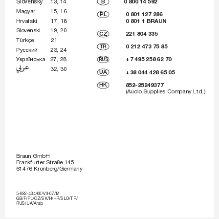
Slovensk˘ 13, 
14
B
0 800 14 592
Magyar 15, 
16
PL
0 801 127 286
0 801 1 BRAUN
Hrvatski 17, 
18
Slovenski 19, 
20
CZ
221 804 335
Türkçe 21
TR
0 212 473 75 85
êÛÒÒÍËÈ 23, 
24
ì
Í‡ªÌÒ¸Í‡ 27, 
28
RUS
+ 
7 495 258 62 70
 32, 
30
UA
+ 
38 044 428 65 05
HK
 852-25249377
(Audio Supplies Company Ltd.)
Braun GmbH
Frankfurter Straße 145
61476 Kronber
g/Germany
5-683-434/00/VII-07/M
GB/F/PL/CZ/SK/H/HR/SLO/TR/
RUS/UA/Arab