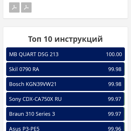
Топ 10 инструкций
MB QUART DSG 213
100.00
Skil 0790 RA
99.98
Bosch KGN39VW21
99.98
Sony CDX-CA750X RU
99.97
Braun 310 Series 3
99.97
Asus P3-PE5
99.96