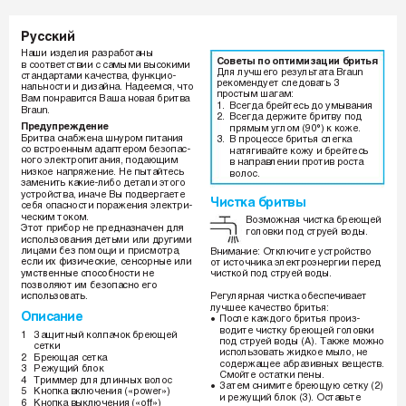
êÛÒÒÍËÈ
_NE815_130_S2.indd   1
4
_
N
E
8
1
5
_
1
3
0
_
S
2
.
i
n
d
d
1
05.07.2007   15:21:1
0
5
.
0
7
.
2
0
0
7
1
5
:
2
1
:
1
Наши изделия разработаны 
Советы по оптимизации бритья
в соответствии с самыми высокими 
Для лучшего результата Braun 
стандартами качества, функцио-
рекомендует следовать 3 
нальности и дизайна. Надеемся, что 
простым шагам:
Вам понравится Ваша новая бритва 
1. 
Всегда брейтесь до умывания
Braun. 
2. 
Всегда держите бритву под 
Предупреждение
прямым углом (90°) к коже. 
Бритва снабжена шнуром питания 
3. 
В процессе бритья слегка 
со встроенным адаптером безопас-
натягивайте кожу и брейтесь 
ного электропитания, подающим 
в направлении против роста 
низкое напряжение. Не пытайтесь 
волос.
заменить какие-либо детали этого 
устройства, иначе Вы подвергаете 
Чистка бритвы 
себя опасности поражения электри-
ческим током.
Возможная чистка бреющей 
ùÚÓÚ ÔË·Ó ÌÂ ÔÂ‰Ì‡ÁÌ‡˜ÂÌ ‰Îﬂ 
головки под струей воды.
ËÒÔÓÎ¸ÁÓ‚‡ÌËﬂ ‰ÂÚ¸ÏË ËÎË ‰Û„ËÏË 
ÎËˆ‡ÏË ·ÂÁ ÔÓÏÓ˘Ë Ë ÔËÒÏÓÚ‡, 
Внимание: Отключите устройство 
ÂÒÎË Ëı ÙËÁË˜ÂÒÍËÂ, ÒÂÌÒÓÌ˚Â ËÎË 
от источника электроэнергии перед 
ÛÏÒÚ‚ÂÌÌ˚Â ÒÔÓÒÓ·ÌÓÒÚË ÌÂ 
чисткой под струей воды.
ÔÓÁ‚ÓÎﬂ˛Ú ËÏ ·ÂÁÓÔ‡ÒÌÓ Â„Ó 
ËÒÔÓÎ¸ÁÓ‚‡Ú¸.
Регулярная чистка обеспечивает 
лучшее качество бритья: 
Описание
После каждого бритья произ-
•
водите чистку бреющей головки 
1 Защитный 
колпачок 
бреющей 
под струей воды (А). Также можно 
сетки 
использовать жидкое мыло, не 
2 Бреющая 
сетка
содержащее абразивных веществ. 
3 Режущий 
блок 
Смойте остатки пены.
4 
Триммер для длинных волос
Затем снимите бреющую сетку (2) 
•
5 
Кнопка включения («power»)
и режущий блок (3). Оставьте 
6 
Кнопка выключения («off»)