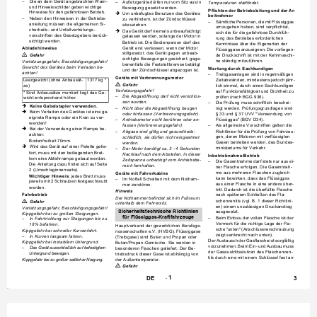
Die an dem Gerät angebrachten Warn- 
–
Aufsitzgeräte dürfen nur vom Sitz aus in 
–
Temperaturen stattfindet.
und Hinweisschilder geben wichtige 
Bewegung gesetzt werden.
Pflichten der Betriebsleitung und der Ar-
Hinweise für den gefahrlosen Betrieb.
Um unbefugtes Benutzen des Gerätes 

beitnehmer
Neben den Hinweisen in der Betriebs-
–
zu verhindern, ist der Zündschlüssel 
Sämtliche Personen, die mit Flüssiggas 
–
anleitung müssen die allgemeinen Si-
abzuziehen.
umzugehen haben, sind verpflichtet, 
cherheits- und Unfallverhütungs-
Das Gerät darf niemals unbeaufsichtigt 

sich die für die gefahrlose Durchfüh-
vorschriften des Gesetzgebers berück-
gelassen werden, solange der Motor in 
rung des Betriebes erforderlichen 
sichtigt werden.
Betrieb ist. Die Bedienperson darf das 
Kenntnisse über die Eigenarten der 
Gerät erst verlassen, wenn der Motor 
Abladehinweise
Flüssiggase anzueignen. Die vorliegen-
stillgesetzt, das Gerät gegen unbeab-

de Druckschrift ist mit der Kehrmaschi-
Gefahr
sichtigte Bewegungen gesichert, gege-
ne ständig mitzuführen.
Verletzungsgefahr, Beschädigungsgefahr!
benenfalls die Feststellbremse betätigt 
Gewicht des Gerätes beim Verladen be-
Wartung durch Sachkundigen
und der Zündschlüssel abgezogen ist.
achten!
Treibgasanlagen sind in regelmäßigen 
–
Geräte mit Verbrennungsmotor
Zeitabständen, mindestens jedoch jähr-
Leergewicht (ohne Anbausät-
1317 kg * 

Gefahr
lich einmal, durch einen Sachkundigen 
ze)
Verletzungsgefahr!
auf Funktionsfähigkeit und Dichtheit zu 
* Sind Anbausätze montiert liegt das Ge-
Die Abgasöffnung darf nicht verschlos-
prüfen (nach BGG 936).
–
wicht entsprechend höher.
sen werden.
Die Prüfung muss schriftlich beschei-
–
Keine Gabelstapler verwenden.

Nicht über die Abgasöffnung beugen 
nigt werden. Prüfungsgrundlagen sind 
–
Beim Verladen des Gerätes ist eine ge-

oder hinfassen (Verbrennungsgefahr).
§ 33 und § 37 UVV "Verwendung von 
eignete Rampe oder ein Kran zu ver-
Flüssiggas" (BGV D34).
Antriebsmotor nicht berühren oder an-
–
wenden!
fassen (Verbrennungsgefahr).
Als allgemeine Vorschriften gelten die 
–
Bei der Verwendung einer Rampe be-

Richtlinien für die Prüfung von Fahrzeu-
Abgase sind giftig und gesundheits-
–
achten:
gen, deren Motoren mit verflüssigten 
schädlich, sie dürfen nicht eingeatmet 
Bodenfreiheit 70mm.
Gasen betrieben werden, des Bundes-
werden.
Wird das Gerät auf einer Palette gelie-

ministeriums für Verkehr.
Der Motor benötigt ca. 3 - 4 Sekunden 
–
fert, muss mit den beiliegenden Bret-
Nachlauf nach dem Abstellen. In dieser 
Inbetriebnahme/Betrieb
tern eine Abfahrrampe gebaut werden. 
Zeitspanne unbedingt vom Antriebsbe-
Die Gasentnahme darf stets nur aus ei-
–
Die Anleitung dazu findet sich auf Seite 
reich fernhalten.
ner Flasche erfolgen. Die Gasentnah-
2 (Umschlaginnenseite).
me aus mehreren Flaschen zugleich 
Geräte mit Fahrerkabine
Wichtiger Hinweis
: jedes Brett muss 
kann bewirken, dass das Flüssiggas 
Im Notfall Scheiben mit dem Notham-
–
jeweils mit 2 Schrauben festgeschraubt 
aus einer Flasche in eine andere über-
mer zerstören. 
werden.
tritt. Dadurch ist die überfüllte Flasche 
Hinweis
Fahrbetrieb
nach späterem Schließen des Fla-
Der Nothammer befindet sich im Fußraum, 
schenventils (vgl. B. 1 dieser Richtlini-

Gefahr
unterhalb dem Fahrersitz.
en) einem unzulässigen Druckanstieg 
Verletzungsgefahr, Beschädigungsgefahr!
Sicherheitstechnische Richtlinien 
ausgesetzt.
Kippgefahr bei zu großen Steigungen.
für Flüssiggas-Kraftfahrzeuge
Beim Einbau der vollen Flasche ist der 
–
In Fahrtrichtung nur Steigungen bis zu 
–
Vermerk für die richtige Lage der Fla-
18% befahren.
Hauptverband der gewerblichen Berufsge-
sche "unten" (Anschlussverschraubung 
Kippgefahr bei schneller Kurvenfahrt.
nossenschaften e.V. (HVBG). Flüssiggase 
zeigt senkrecht nach unten).
In Kurven langsam fahren.
–
(Treibgase) sind Butan und Propan oder 
Der Austausch der Gasflasche ist sorgfältig 
Kippgefahr bei instabilem Untergrund.
Butan/Propan-Gemische. Sie werden in 
vorzunehmen. Beim Ein- und Ausbau muss 
Das Gerät ausschließlich auf befestigtem 
besonderen Flaschen geliefert. Der Be-
–
der Gasaustrittsstutzen des Flaschenven-
Untergrund bewegen.
triebsdruck dieser Gase ist abhängig von 
tils durch eine mit einem Schlüssel fest an-
der Außentemperatur.
Kippgefahr bei zu großer seitlicher Neigung.

Gefahr
1
- 
DE
3