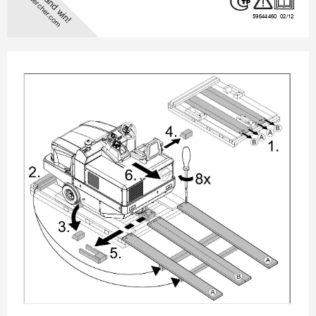
.kaercher
.com
59644460  02/12