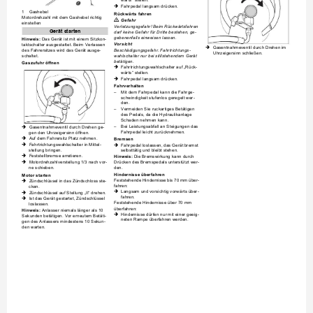
wärts“ stellen.
Fahrpedal langsam drücken.

1
Gashebel
Rückwärts fahren
Motordrehzahl mit dem Gashebel richtig 

Gefahr
einstellen
Verletzungsgefahr! Beim Rückwärtsfahren 
Gerät starten
darf keine Gefahr für Dritte bestehen, ge-
gebenenfalls einweisen lassen.
Hinweis:
 Das Gerät ist mit einem Sitzkon-
taktschalter ausgestattet. Beim Verlassen 
Vorsicht
Gasentnahmeventil durch Drehen im 

des Fahrersitzes wird das Gerät ausge-
Beschädigungsgefahr. Fahrtrichtungs-
Uhrzeigersinn schließen.
schaltet.
wahlschalter nur bei stillstehendem Gerät 
betätigen.
Gaszufuhr öffnen
Fahrtrichtungswahlschalter auf „Rück-

wärts“ stellen.
Fahrpedal langsam drücken.

Fahrverhalten
Mit dem Fahrpedal kann die Fahrge-
–
schwindigkeit stufenlos geregelt wer-
den.
Vermeiden Sie ruckartiges Betätigen 
–
des Pedals, da die Hydraulikanlage 
Schaden nehmen kann.
Bei Leistungsabfall an Steigungen das 
–
Gasentnahmeventil durch Drehen ge-

Fahrpedal leicht zurücknehmen.
gen den Uhrzeigersinn öffnen.
Auf dem Fahrersitz Platz nehmen.
Bremsen

Fahrtrichtungswahlschalter in Mittel-
Fahrpedal loslassen, das Gerät bremst 


stellung bringen. 
selbsttätig und bleibt stehen.
Feststellbremse arretieren.
Hinweis:
 Die Bremswirkung kann durch 

Drücken des Bremspedals unterstützt wer-
Motordrehzahlverstellung 1/3 nach vor-

den.
ne schieben.
Hindernisse überfahren
Motor starten
Feststehende Hindernisse bis 70 mm über-
Zündschlüssel in das Zündschloss ste-

fahren:
cken.
Langsam und vorsichtig vorwärts über-

Zündschlüssel auf Stellung „II“ drehen.

fahren.
Ist das Gerät gestartet, Zündschlüssel 

Feststehende Hindernisse über 70 mm 
loslassen.
überfahren:
Hinweis:
 Anlasser niemals länger als 10 
Hindernisse dürfen nur mit einer geeig-

Sekunden betätigen. Vor erneutem Betäti-
neten Rampe überfahren werden.
gen des Anlassers mindestens 10 Sekun-
den warten.