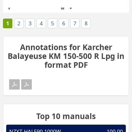
4
     - 
6
DE
1
2
3
4
5
6
7
8
Annotations for Karcher
Balayeuse KM 150-500 R Lpg in
format PDF
Top 10 manuals
NZXT HALE90 1000W
100.00