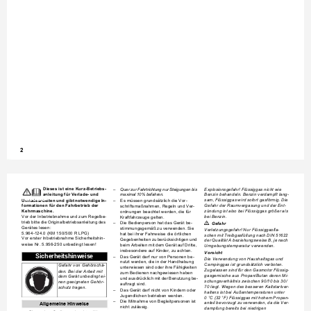
2
Dieses ist eine Kurz-Betriebs-
Quer zur Fahrtrichtung nur Steigungen bis 
Explosionsgefahr! Flüssiggas nicht wie 
–
anleitung für Verlade- und 
maximal 10% befahren.
Benzin behandeln. Benzin verdampft lang-
Deutsch
Umladearbeiten und gibt notwendige In-
sam, Flüssiggas wird sofort gasförmig. Die 
Es müssen grundsätzlich die Vor-
–
formationen für den Fahrbetrieb der 
Gefahr der Raumvergasung und der Ent-
schriftsmaßnahmen, Regeln und Ver-
Kehrmaschine.
zündung ist also bei Flüssiggas größer als 
ordnungen beachtet werden, die für 
Vor der Inbetriebnahme und zum Regelbe-
bei Benzin.
Kraftfahrzeuge gelten.
trieb bitte die Originalbetriebsanleitung des 

Die Bedienperson hat das Gerät be-
–
Gefahr
Gerätes lesen:
stimmungsgemäß zu verwenden. Sie 
Verletzungsgefahr! Nur Flüssiggasfla-
5.964-124.0 (KM 150/500 R LPG) 
hat bei ihrer Fahrweise die örtlichen 
schen mit Treibgasfüllung nach DIN 51622 
Vor erster Inbetriebnahme Sicherheitshin-
Gegebenheiten zu berücksichtigen und 
der Qualität A beziehungsweise B, je nach 
weise Nr. 5.956-250 unbedingt lesen!
beim Arbeiten mit dem Gerät auf Dritte, 
Umgebungstemperatur verwenden.
insbesondere auf Kinder, zu achten.
Vorsicht
Sicherheitshinweise
Das Gerät darf nur von Personen be-
–
Die Verwendung von Haushaltsgas und 
nutzt werden, die in der Handhabung 
Campinggas ist grundsätzlich verboten. 
Gefahr von Gehörschä-
unterwiesen sind oder ihre Fähigkeiten 
Zugelassen sind für den Gasmotor Flüssig-
den. Bei der Arbeit mit 
zum Bedienen nachgewiesen haben 
gasgemische aus Propan/Butan deren Mi-
dem Gerät unbedingt ei-
und ausdrücklich mit der Benutzung be-
schungsverhältnis zwischen 90/10 bis 30/
nen geeigneten Gehör-
auftragt sind.
70 liegt. Wegen des besseren Kaltstartver-
schutz tragen.
Das Gerät darf nicht von Kindern oder 
–
haltens ist bei Außentemperaturen unter 
Jugendlichen betrieben werden.
0 
°C (32 °F) Flüssiggas mit hohem Propan-
Die Mitnahme von Begleitpersonen ist 
–
anteil bevorzugt zu verwenden, da die Ver-
Allgemeine Hinweise
nicht zulässig.
dampfung bereits bei niedrigen 