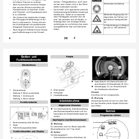
werden. Treibgasflaschen, auch wenn 
mit offener Flamme ist verboten.
Kehrwalzenverstellung
sie leer sind, dürfen nicht in den Werk-
Beim Auswechseln einzelner Anlage-
–
stätten aufbewahrt werden.
teile sind die Einbauvorschriften der 
Die Einstell- und Lagerräume sowie die 
Herstellerwerke zu beachten. Dabei 
–
Ausbesserungswerkstätten müssen gut 
sind Flaschen- und Hauptabsperrventi-
belüftet sein. Dabei ist zu beachten, 
Maximale Neigung des Un-
le zu schließen.
dass Flüssiggase schwerer als Luft 
tergrundes bei Fahrten mit 
Der Zustand der elektrischen Anlage 
–
sind. Sie sammeln sich am Boden, in 
gehobenem Kehrgutbehäl-
der Flüssiggas-Kraftfahrzeuge ist lau-
Arbeitsgruben und sonstigen Boden-
ter.
fend zu überwachen. Funken können 
vertiefungen an und können hier explo-
bei Undichtigkeiten der gasführenden 
In Fahrtrichtung nur Steigun-
sionsgefährliche Gas-Luft-Gemische 
Anlageteile Explosionen verursachen.
gen bis zu 18% befahren.
bilden.
Nach längerem Stillstand eines Flüssig-
–
gas-Kraftfahrzeuges ist der Einstell-
2
     - 
4
DE
Bedien- und 
Pedale
Funktionselemente
Zündschloss
Gasschlauch mit Überwurfmutter (2) 

anschrauben (Schlüsselweite 30 mm).
Schutzkappe (1) von Anschlußventil 

der Gasflasche abnehmen.
A
Bremspedal
1
Zündschlüssel
Hinweis
B
Fahrpedal
Stellung 0: Motor ausschalten
–
Anschluss ist ein Linksgewinde.
C
Feststellbremse
Stellung 1: Zündung ein
–
몇
Warnung
Stellung 2: Motor starten
–
Inbetriebnahme
Gasentnahmeventil (3) erst vor dem Star-
Funktionstasten
ten des Gerätes (siehe Kapitel Gerät star-
Allgemeine Hinweise
ten) öffnen.
Vor Inbetriebnahme, Betriebsanleitung 

Betrieb
des Motorenherstellers lesen und ins-
besondere die Sicherheitshinweise be-
Programme wählen
achten.
Gasflasche montieren/wechseln 
1
Rundumwarnleuchte Ein/Aus
몇
Warnung
2
Hupe
Zu verwenden sind nur Bauart geprüfte 
3
Fahrtrichtungswahlschalter
Wechselflaschen mit 11 kg Inhalt.
Kontrollleuchten und Display

Gefahr
Verletzungsgefahr!
Sicherheitstechnische Richtlinien für 
–