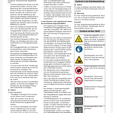
gezogene Verschlußmutter abgedichtet 
raum vor Inbetriebnahme des 
Symbole in der Betriebsanleitung
sein.
Fahrzeuges oder seiner elektrischen 

Undichte Gasflaschen dürfen nicht wei-
Anlagen gründlich zu lüften.
–
Gefahr
terverwendet werden. Sie sind unter 
Unfälle im Zusammenhang mit Gasfla-
–
Für eine unmittelbar drohende Gefahr, die 
Beachtung aller Vorsichtsmaßnahmen 
schen oder der Flüssiggasanlage sind 
zu schweren Körperverletzungen oder zum 
sofort im Freien durch Abblasen zu ent-
der Berufsgenossenschaft und dem zu-
Tod führt.
leeren und dann als undicht zu kenn-
ständigen Gewerbeaufsichtsamt sofort 
몇
Warnung
zeichnen. Bei der Ablieferung oder 
zu melden. Beschädigte Teile sind bis 
Für eine möglicherweise gefährliche Situa-
Abholung beschädigter Gasflaschen ist 
zum Abschluss der Untersuchung auf-
tion, die zu schweren Körperverletzungen 
dem Verleiher oder seinem Vertreter 
zubewahren.
oder zum Tod führen könnte.
(Tankwart oder dergleichen) von dem 
In den Einstell- und Lagerräumen sowie 
Vorsicht
bestehenden Schaden sofort schriftlich 
den Ausbesserungswerkstätten
Für eine möglicherweise gefährliche Situa-
Mitteilung zu machen.
Die Lagerung von Treibgas- bezie-
–
tion, die zu leichten Verletzungen oder zu 
Bevor die Gasflasche angeschlossen 
–
hungsweise Flüssiggasflaschen muss 
Sachschäden führen kann.
wird, ist ihr Anschlussstutzen auf ord-
nach den Vorschriften TRF 1996 (Tech-
nungsgemäßen Zustand zu prüfen.
Symbole auf dem Gerät
nische Regeln Flüssiggas, siehe DA zur 
Nach Anschluss der Flasche muss die-
–
BGV D34, Anhang 4) vorgenommen 
se mittels schaumbildender Mittel auf 
Verbrennungsgefahr durch 
werden.
Dichtheit geprüft werden.
heiße Oberflächen! Vor Ar-
Gasflaschen sind stehend aufzubewah-
–
Die Ventile sind langsam zu öffnen. Das 
–
beiten am Gerät, Auspuffan-
ren. Der Umgang mit offenem Feuer 
Öffnen und Schließen darf nicht unter 
lage ausreichend abkühlen 
und das Rauchen am Aufstellungsort 
Zuhilfenahme von Schlagwerkzeugen 
lassen.
von Behältern und während der Repa-
erfolgen.
Arbeiten am Gerät immer mit 
ratur ist nicht zulässig. Im Freien aufge-
Bei Flüssiggasbränden nur Kohlensäu-
geeigneten Handschuhen 
–
stellte Flaschen müssen gegen Zugriff 
durchführen.
retrockenlöscher oder Kohlensäure-
gesichert sein. Leere Flaschen müssen 
gas-Löscher verwenden.
grundsätzlich verschlossen sein.
Die gesamte Flüssiggasanlage muss 
–
Die Flaschen- und Hauptabsperrventile 
–
laufend auf ihren betriebssicheren Zu-
Quetschgefahr durch Ein-
sind sofort nach dem Einstellen des 
stand, besonders auf Dichtigkeit über-
klemmen zwischen bewegli-
Kraftfahrzeuges zu schließen.
wacht werden. Die Benutzung des 
chen Fahrzeugteilen
Für die Lage und Beschaffenheit der 
–
Fahrzeuges bei undichter Gasanlage 
Einstellräume für Flüssiggas-Kraftfahr-
ist verboten.
zeuge gelten die Bestimmungen der 
Vor dem Lösen der Rohr- beziehungs-
–
Reichsgaragenordnung und der jeweili-
Verletzungsgefahr durch be-
weise Schlauchverbindung ist das Fla-
gen Landes-Bauordnung.
wegte Teile. Nicht hineinfas-
schenventil zu schließen. Die 
sen.
Die Gasflaschen sind in besonderen, 
–
Anschlußmutter an der Flasche ist lang-
von den Einstellräumen getrennten 
sam und zunächst nur wenig zu lösen, 
Räumen aufzubewahren (siehe DA zur 
da sonst das noch in der Leitung befind-
BGV D34, Anhang 2).
Brandgefahr. Keine bren-
liche unter Druck stehende Gas spon-
Die in den Räumen verwendeten elekt-
–
nenden oder glimmenden 
tan austritt.
rischen Handlampen müssen mit ge-
Gegenstände aufsaugen.
Wird das Gas aus einem Großbehälter 
–
schlossener, abgedichteter Überglocke 
getankt, so sind die einschlägigen Vor-
und mit kräftigem Schutzkorb versehen 
schriften bei dem jeweiligen Flüssig-
sein.
Kettenaufnahme / Kranpunkt
gas-Großvertrieb zu erfragen.
Bei Arbeiten in Ausbesserungswerk-
–
Festzurrpunkt

Gefahr
stätten sind die Flaschen- und 
Verletzungsgefahr!
Hauptabsperrventile zu schließen und 
Flüssiggas in flüssiger Form erzeugt 
die Treibgasflaschen gegen Wärmeein-
–
auf der bloßen Haut Frostwunden.
wirkung zu schützen.
Reifendruck (max)
Nach dem Ausbau muss die Ver-
Vor Betriebspausen und vor Betriebs-
–
–
schlussmutter auf das Anschlussgewin-
schluss ist durch eine verantwortliche 
de der Flasche fest aufgeschraubt 
Person nachzuprüfen, ob sämtliche 
werden.
Ventile, vor allem Flaschenventile, ge-
Aufnahmepunkte für Wa-
schlossen sind. Feuerarbeiten, insbe-
Zur Probe auf Dichtigkeit sind Seifen-
–
genheber
sondere Schweiß- und 
wasser, Nekallösung oder sonstige 
Schneidarbeiten, dürfen in der Nähe 
schaumbildende Mittel zu benutzen. 
von Treibgasflaschen nicht ausgeführt 
Das Ableuchten der Flüssiggasanlage 