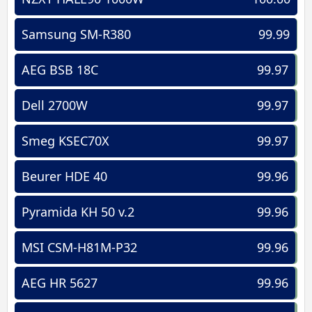
Samsung SM-R380
99.99
AEG BSB 18C
99.97
Dell 2700W
99.97
Smeg KSEC70X
99.97
Beurer HDE 40
99.96
Pyramida KH 50 v.2
99.96
MSI CSM-H81M-P32
99.96
AEG HR 5627
99.96