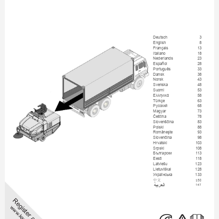
Deutsch
    3
English
    8
Français
  13
Italiano
  18
Nederlands
  23
Español
  28
Português
  33
Dansk
  38
Norsk
  43
Svenska
  48
Suomi
  53
Ελληνικά
  58
Türkçe
  63
Русский
  68
Magyar
  73
Čeština
  78
Slovenščina
  83
Polski
  88
Româneşte
  93
Slovenčina
  98
Hrvatski
103
Srpski
108
Български
113
Eesti
118
Latviešu
123
Lietuviškai
128
Українська
133
中文
138
Δ
ϳ
ΒήόϠ
΍
147
Register and win!
www