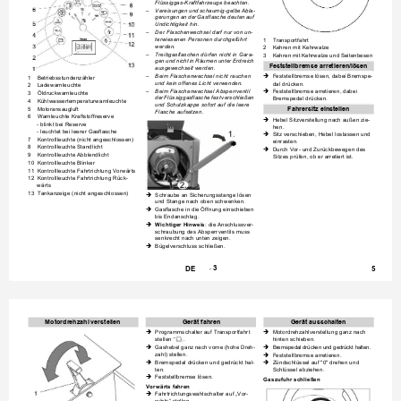
Flüssiggas-Kraftfahrzeuge beachten.
Vereisungen und schaumig-gelbe Abla-
–
gerungen an der Gasflasche deuten auf 
Undichtigkeit hin.
Der Flaschenwechsel darf nur von un-
–
terwiesenen Personen durchgeführt 
1
Transportfahrt
werden.
2
Kehren mit Kehrwalze
Treibgasflaschen dürfen nicht in Gara-
–
3
Kehren mit Kehrwalze und Seitenbesen
gen und nicht in Räumen unter Erdreich 
Feststellbremse arretieren/lösen
ausgewechselt werden.
Beim Flaschenwechsel nicht rauchen 
–
Feststellbremse lösen, dabei Bremspe-

1
Betriebsstundenzähler
und kein offenes Licht verwenden.
dal drücken.
2
Ladewarnleuchte
Beim Flaschenwechsel Absperrventil 
–
Feststellbremse arretieren, dabei 

3
Öldruckwarnleuchte
der Flüssiggasflasche fest verschließen 
Bremspedal drücken.
4
Kühlwassertemperaturwarnleuchte
und Schutzkappe sofort auf die leere 
5
Motoransaugluft
Fahrersitz einstellen
Flasche aufsetzen.
6
Warnleuchte Kraftstoffreserve
Hebel Sitzverstellung nach außen zie-

- blinkt bei Reserve
hen.
- leuchtet bei leerer Gasflasche
Sitz verschieben, Hebel loslassen und 

7
Kontrollleuchte (nicht angeschlossen)
einrasten.
8
Kontrollleuchte Standlicht
Durch Vor- und Zurückbewegen des 

9
Kontrollleuchte Abblendlicht
Sitzes prüfen, ob er arretiert ist.
10
Kontrollleuchte Blinker
11
Kontrollleuchte Fahrtrichtung Vorwärts
12
Kontrollleuchte Fahrtrichtung Rück-
wärts
13
Tankanzeige (nicht angeschlossen)
Schraube an Sicherungsstange lösen 

und Stange nach oben schwenken.
Gasflasche in die Öffnung einschieben 

bis Endanschlag.
Wichtiger Hinweis
: die Anschlussver-

schraubung des Absperrventils muss 
senkrecht nach unten zeigen.
Bügelverschluss schließen.

3
- 
DE
5
Motordrehzahl verstellen
Gerät fahren
Gerät ausschalten
Programmschalter auf Transportfahrt 
Motordrehzahlverstellung ganz nach 


stellen .
hinten schieben.
Gashebel ganz nach vorne (hohe Dreh-
Bremspedal drücken und gedrückt halten.


zahl) stellen.
Feststellbremse arretieren.

Bremspedal drücken und gedrückt hal-
Zündschlüssel auf "0" drehen und 


ten.
Schlüssel abziehen.
Feststellbremse lösen.

Gaszufuhr schließen
Vorwärts fahren
Fahrtrichtungswahlschalter auf „Vor-
