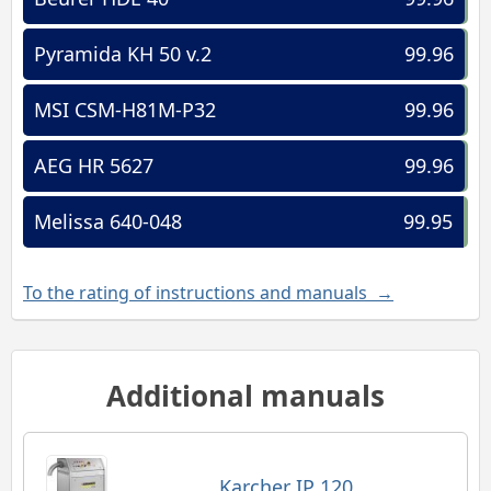
Pyramida KH 50 v.2
99.96
MSI CSM-H81M-P32
99.96
AEG HR 5627
99.96
Melissa 640-048
99.95
To the rating of instructions and manuals →
Additional manuals
Karcher IP 120