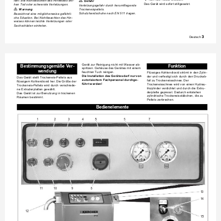
fahr. Bei Nichtbeachten des Hi
nweises dro-

Gefahr
Das Gerät wird sofo
rt stillgesetzt.
hen Tod oder sch
werste Verletzungen.
Verletzungsgefahr durch herumfliegend
e 
몇
Trockeneispellets. 
Warnu
ng
Schutzhandschuhe nach EN 511 tragen.
Bezeichnet eine mögliche
rweise gefährli-
che Situation. Bei Nichtbeach
ten des Hin-
weises können leichte 
Verletzungen oder 
Sachschäden eintreten.
Deutsch
 3
Gerät zur Reinigung nicht mit Wa
sser ab-
Bestimmungsgemäße Ver-
Funktion
spritzen. Gehäuse des Gerätes mit einem 
wendung
feuchten Tuch reingen.
Flüssiges Kohlendi
oxid strömt in den Zylin-
Die Installati
on des Gerätes da
rf nur von 
der und verfestigt sich durch den Druckab-
Das Gerät stellt Trockeneis-Pellets aus 
autorisiertem Fachperso
nal durchge-
fall zu Trockeneisschnee. Der 
flüssigem Kohle
ndioxid her. Die Größ
e der 
führt werden!
Trockeneisschnee wird von einen Hydrau-
Trockeneis-Pellets wird durch verschiede-
likzylinder verdichtet und durch die Extru-
ne Extruderplatten gewählt.
derplatte gepresst. Dadurch entstehen 
Das Gerät ist zur Benutzung in trockene
n 
zylindrische Trockeneisstäbche
n, die zu 
Räumen bestimmt.
Pellets zerbrechen.
Bedienelemente
12
3
4
5
6
7
CO
11
10
9
8
13
14
12
15