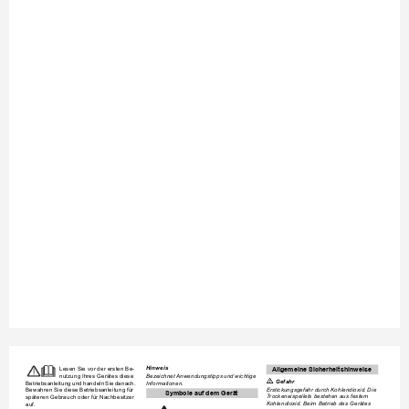
Hinweis
Lesen Sie vor der ersten Be-
Allgemeine Sicherheitshinweise
nutzung Ihres Gerätes diese 
Bezeichnet Anwendungstipps un
d wichtige 

Gefahr
Betriebsanleitung und
 handeln Sie danach
. 
Informationen.
Erstickungsgefahr durch Kohlen
dioxid. Die 
Bewahren Sie diese Betriebsanlei
tung für 
Symbole auf dem Gerät
Trockeneispellets bestehen aus festem 
späteren Gebrauch oder für Nachb
esitzer 
Kohlendioxid. Beim Betrieb des Gerätes 
auf.