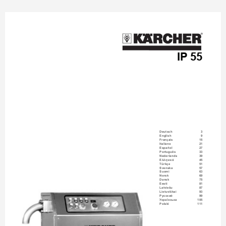
IP 55
Deutsch
3
English
9
Français
15
Italiano
21
Español
27
Português
33
Nederlands
39
45
Ελληνικά
Türkçe
51
Svenska
57
Suomi
63
Norsk
69
Dansk
75
Eesti
81
Latviešu
87
Lietuviškai
93
cc
99
Ру
кий
105
Українська
Polski
111