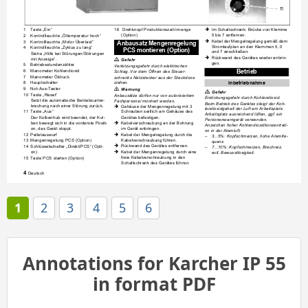
16
1
Taste „Ein“
16
 Drehknopf Produktionszeit/-me
nge 
Im Schaltschrank: Brücke von Klemme 
Î
(Option)
5 bis 7 entfernen.
2
Kontrollleuchte „Öltemperatur hoch“
Kabel der Mengelregelung gemä
ß dem 
3
Kontrol
lleuchte 
„Motor Überlast“
Î
Anbausatz Mengenregelung 
Stromlaufplan an den Klem
men 5, 0 
4
Kontrollleuchte „Zyklus zu l
ang“
PCS montieren (Option)
und 7 anschließe
n.
Siehe „Hilfe bei 
Störungen/Störung
en 
Rückwand des Gerätes wieder anbrin-
Î
mit Anzeige“.

Gefahr
gen.
5
Betriebsstundenzähler
Verletzungsgefahr durch elektrischen 
6
Manomete
r Kohlendioxid
Betrieb
Schlag. Vor dem Öffnen des Steuer-
7
Manometer Öldruck
schranks Netzstecker aus der Steckdose 
Inbetriebnahme
8
Hauptschalter
ziehen.
9
Not-Aus-Taster
몇
Warnung

Gefahr
10
Taste „Reset
“
Anbausätze dürfen nur von autorisiertem 
Erstickungsgefahr durch Kohlendioxi
d. 
Setzt die automatische Betriebsunter-
Fachpersonal montiert werden.
Beim Betrieb des Gerätes steigt der Koh-
brechung nach einer Störung zurü
ck.
Gehäuse der Mengen
regelung mit 3 
Î
lendioxidgehalt der Luft 
am Arbeitsplatz. 
11
Taste „Aus“
Schrauben seitlich am Gehäuse des 
Arbeitsplatz ausreichend lüften
, ggf. ein 
Gerätes befestigen.
Der Kolbenhub wird beendet, der Kol-
Personenwarngerät verwende
n.
ben bewegt sich in die vorde
rste Positi-
Kabelverschraubung an der Bohrung 
Î
Anzeichen hoher Kohlendioxidkonzentra
ti-
on, das Gerät stoppt.
im Gerät anbringen.
on in der Atemluft:
12
Pelletauswurf
Kabel der Mengelregelung durch die 
Î
–
3...5%: Kopfschmerzen, hohe Atemfre-
Kabelverschraubung führen.
13
Mengenregelung PCS (Option)
quenz.
Rückwand des Gerätes entfernen.
14
Schlüsselschalter „Direkt/PCS“ (Opti-
Î
–
7...10%: Kopfschmerzen, Brechreiz, 
on)
Kabel der Mengenregelung durch eine
Î
evtl. Bewusstlosigkeit.
freie Kabelverschraubung
 in den 
15
Taste PCS starten (Opti
on)
Schaltschrank des Gerätes fü
hren.
Deutsch
4 
1
2
3
4
5
6
Annotations for Karcher IP 55
in format PDF