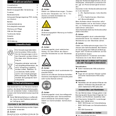
steigt der Kohlendioxidgehal
t der Luft am 
Inhaltsverzeichnis
Arbeitsplatz. Arbeitsplatz ausreichend lüf-
ten, ggf. ein Pe
rsonenwarngerät verwe
n-
Umweltschutz
3
den.
Sicherheitshinweise
3
Anzeichen hoher Kohlendio
xidkonzentrati-

Gefahr
Bestimmungsgemäße Verwendu
ng
4
on in der Atemluft:
Gefahr von Kälteverbrennungen
. Trocken-
Funktion
4
–
3...5%: Kopfschmerzen, hohe Atemfre-
eis hat eine Temperatur von -79
°C. T
ro-
Bedienelemente
4
quenz.
ckeneis und kalte Geräteteile nie 
Anbausatz Mengenregelung PCS montie-
–
7...10%: Kopf
schmerzen, Brec
hreiz, 
ungeschützt berühren.
ren (Option)
4
evtl. Bewusstlosigkeit.
Beim Auftreten dieser
 Anzeichen sofort 
Betrieb
4
Gerät abstellen und an di
e frische Luft ge-
Außerbetriebnahme
5
hen, vor Fortsetzung
 der Arbeit Lüftungs-
Extruderplatte wechseln
5
maßnahmen verbessern .
Wartung und Pflege
6
Sicherheitsdatenblatt des Kohle
ndioxidher-

Gefahr
Hilfe bei Stö
rungen
7
stellers beachten.
Verbrennungsgefahr! Warnung vor hei
ßen 
Technische Daten
8

Gefahr
Baugruppen.
Zubehör
8
Verletzungsgefahr durch unbe
absichtigt 
Garantie
8
anlaufendes Gerät. Vo
r Arbeiten am Gerät 
Netzstecker aus der Steckdose ziehen.
CE-Erklärung
8

Gefahr
Umweltschutz
Gefahr von Kälte
verbrennungen durch Tro
-

Gefahr
ckeneis oder kalte Geräteteile. Bei
 Arbeiten 
Verletzungsgefahr durch elektrischen 
am Gerät geeignete Kälteschutzkleid
ung 
Die Verpackungsmater
ialien 
Schlag. Vor dem Öffnen des Steuer-
tragen oder Trockeneis entfernen und Ge-
sind recyclebar. Bitte we
rfen 
schranks Netzstecker 
aus der Steckdose
rät aufwärmen lassen.
Sie die Verpackungen n
icht in 
ziehen.
Körperkontakt mit Trockeneis ve
rmeiden.
den Hausmüll, sonde
rn führen 
Trockeneis nie in 
den Mund nehmen.
Sie diese einer Wiederverwer-
tung zu.
Erste Hilfe bei Unfälle
n mit Trocken-
eis oder fl
üssigem Kohlendioxid
Altgeräte en
thalten wertvo
lle 
recyclingfähige Mate
rialien, die 
Verschlucken
einer Verwertung zugeführt 

Gefahr
Sofort medizinische Hilfe aufsuchen.
Î
werden sollten. Batterien, Öl 
Verletzungsgefahr durch austre
tenden Hy-
Augenkontakt
und ähnliche Stoffe
 dürfen 
drauliköl-Strahl.
nicht in die Umwelt 
gelangen. 
Auge mit viel war
mem Wasser spülen 
Î
Gerät nie mit offenem Ge
häuse betreiben. 
Bitte entsorgen Sie Altg
eräte 
und sofort medizinische
 Hilfe aufsu-
Gerät bei Undi
chtigkeit im Hydrauliksystem 
deshalb über gee
ignete Sam-
chen.
sofort außer Betrieb n
ehmen.
melsysteme.
Hautkontakt
Hautstellen mit viel
 warmem Wasser min-
Î
Sicherheitshinweise
destens 15 Minuten lang berieseln und 
sofort medizinische Hilfe aufsuchen.
Das Gerät darf nur von Personen bedient 
werden, die diese Betriebsan
leitung gele-
Vorschriften und Richtlinien
sen und verstanden haben
. Insbesondere 

Gefahr
Für den Betrieb dieser An
lage gelten in der 
müssen alle Sicherheitshinweise beachtet 
Verletzungsgefahr durch herumfliegend
e 
Bundesrepublik Deutschland folgen
de Vor-
werden.
Trockeneispellets od
er Schmutzteilchen. 
schriften und Richtlinien (bezieh
bar über 
Diese Betriebsanleitun
g so aufbewah-
Î
Dicht schließende Schutzbrille tragen.
Carl Heymanns Verlag KG, Luxemburger 
ren, dass sie dem Bediener jederzei
t 
Gefahr von Geh
örschäden. Gehörschutz 
Straße 449, 50939
 Köln):
zur Verfügung steht.
tragen.
–
BGR 189 Einsatz von Schutzkleidung
Symbole in der Betriebsanleitun
g
–
BGR 195 Einsatz von Schutzhandschu-
In dieser Betriebsanleitung werden folgen-
hen
de Symbole verwend
et:
–
BGI 836 Gaswarner

Gefahr
Ausschalten im Notfall
Bezeichnet eine unmittelbar drohende Ge-
Not-Aus-Taster drücken.
Î