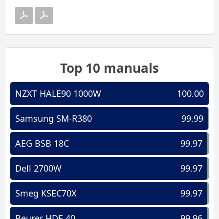
Top 10 manuals
NZXT HALE90 1000W
100.00
Samsung SM-R380
99.99
AEG BSB 18C
99.97
Dell 2700W
99.97
Smeg KSEC70X
99.97
Beurer HDE 40
99.96