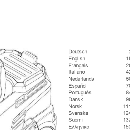
Deutsch
English
1
Français
2
Italiano
4
Nederlands
5
Español
7
Português
8
Dansk
9
Norsk
11
Svenska
12
Suomi
13
Ελληνικά
15