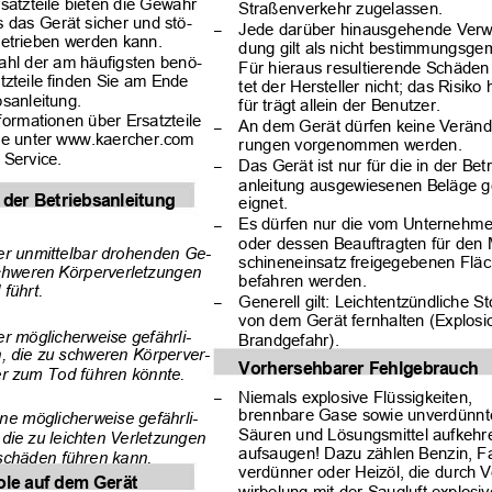
rsatzteile bieten die Gewähr
Straßenverkehr zugelassen.
s das Gerät sicher und stö-
Jede darüber hinausgehende Ver
–
betrieben werden kann.
dung gilt als nicht bestimmungsg
ahl der am häufigsten benö-
Für hieraus resultierende Schäden
atzteile finden Sie am Ende
tet der Hersteller nicht; das Risiko 
bsanleitung.
für trägt allein der Benutzer.
formationen über Ersatzteile
An dem Gerät dürfen keine Veränd
–
Sie unter www.kaercher.com
rungen vorgenommen werden.
 Service.
Das Gerät ist nur für die in der Bet
–
anleitung ausgewiesenen Beläge g
 der Betriebsanleitung
eignet.
Es dürfen nur die vom Unternehm
–
oder dessen Beauftragten für den
er unmittelbar drohenden Ge-
schineneinsatz freigegebenen Flä
schweren Körperverletzungen
befahren werden.
führt.
Generell gilt: Leichtentzündliche S
–
von dem Gerät fernhalten (Explosi
er möglicherweise gefährli-
Brandgefahr).
n, die zu schweren Körperver-
Vorhersehbarer Fehlgebrauch
r zum Tod führen könnte.
Niemals explosive Flüssigkeiten,
–
brennbare Gase sowie unverdünn
ine möglicherweise gefährli-
Säuren und Lösungsmittel aufkehr
, die zu leichten Verletzungen
aufsaugen! Dazu zählen Benzin, F
schäden führen kann.
verdünner oder Heizöl, die durch V
le auf dem Gerät
wirbelung mit der Saugluft explosi