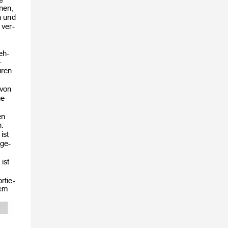
nnen,
n und
 ver-
.
eh-
-
auren
 von
ge-
en
.
 ist
sge-
 ist
rtie-
sem