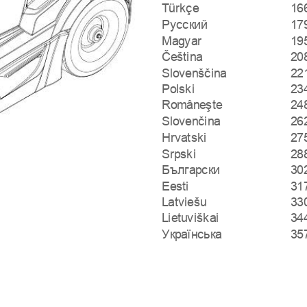
Türkçe
16
Русский
17
Magyar
19
Čeština
20
Slovenščina
22
Polski
23
Româneşte
24
Slovenčina
26
Hrvatski
27
Srpski
28
Български
30
Eesti
31
Latviešu
33
Lietuviškai
34
Українська
35