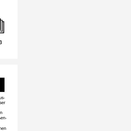
3
us-
eser
en
ßen-
ichen