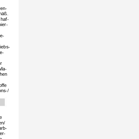
wen-
emäß.
 haf-
hier-
e-
riebs-
e-
er
 Ma-
chen
toffe
ons-/
te
en/
arb-
er-
ve