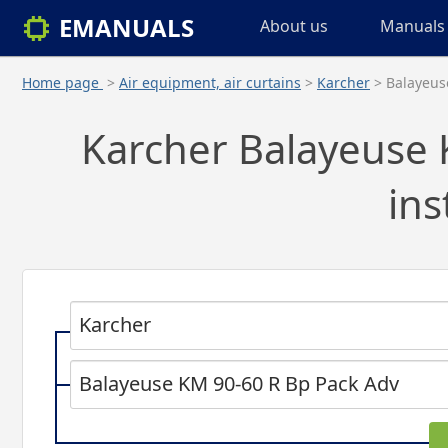
EMANUALS
About us
Manuals 
Home page
>
Air equipment, air curtains
>
Karcher
> Balayeus
Karcher Balayeuse 
ins
Karcher
Balayeuse KM 90-60 R Bp Pack Adv