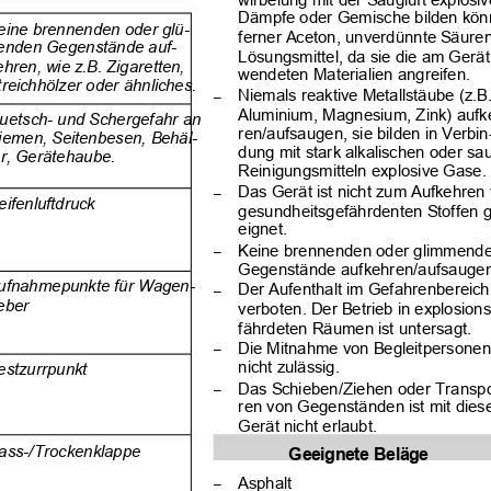
Dämpfe oder Gemische bilden kö
eine brennenden oder glü-
ferner Aceton, unverdünnte Säure
enden Gegenstände auf-
Lösungsmittel, da sie die am Gerät
ehren, wie z.B. Zigaretten,
wendeten Materialien angreifen.
treichhölzer oder ähnliches.
Niemals reaktive Metallstäube (z.B
–
Aluminium, Magnesium, Zink) aufk
uetsch- und Schergefahr an
ren/aufsaugen, sie bilden in Verbin
iemen, Seitenbesen, Behäl-
dung mit stark alkalischen oder s
er, Gerätehaube.
Reinigungsmitteln explosive Gase.
Das Gerät ist nicht zum Aufkehren
–
eifenluftdruck
gesundheitsgefährdenten Stoffen 
eignet.
Keine brennenden oder glimmend
–
Gegenstände aufkehren/aufsaugen
ufnahmepunkte für Wagen-
Der Aufenthalt im Gefahrenbereich
–
eber
verboten. Der Betrieb in explosion
fährdeten Räumen ist untersagt.
Die Mitnahme von Begleitpersonen
–
nicht zulässig.
estzurrpunkt
Das Schieben/Ziehen oder Transpo
–
ren von Gegenständen ist mit die
Gerät nicht erlaubt.
ass-/Trockenklappe
Geeignete Beläge
Asphalt
–