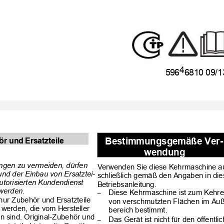
4
596
6810 09/1
r und Ersatzteile
Bestimmungsgemäße Ver-
wendung
gen zu vermeiden, dürfen
Verwenden Sie diese Kehrmaschine a
nd der Einbau von Ersatztei-
schließlich gemäß den Angaben in di
utorisierten Kundendienst
Betriebsanleitung.
werden.
Diese Kehrmaschine ist zum Kehr
–
nur Zubehör und Ersatzteile
von verschmutzten Flächen im Au
 werden, die vom Hersteller
bereich bestimmt.
n sind. Original-Zubehör und
Das Gerät ist nicht für den öffentl
–