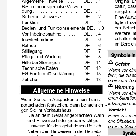
Allgemeine Hinweise . . . . .
DE . . . 1
Original-E
dafür, das
Bestimmungsgemäße Verwen-
dung . . . . . . . . . . . . . . . . . .
DE . . . 1
rungsfrei 
Sicherheitshinweise . . . . . .
DE . . . 2
Eine Ausw
–
Funktion . . . . . . . . . . . . . . .
DE . . . 2
tigten Ers
der Betrie
Bedien- und Funktionselemente DE . . . 3
Weitere In
Vor Inbetriebnahme . . . . . .
DE . . . 4
–
erhalten 
Inbetriebnahme. . . . . . . . . .
DE . . . 6
im Bereich
Betrieb . . . . . . . . . . . . . . . .
DE . . . 6
Stilllegung . . . . . . . . . . . . . .
DE . . . 7
Symbole in
Pflege und Wartung . . . . . .
DE . . . 8

Hilfe bei Störungen . . . . . . .
DE . . 11
Gefahr
Technische Daten . . . . . . . .
DE . . 12
Warnt vor ein
EG-Konformitätserklärung .
DE . . 13
fahr, die zu 
Zubehör . . . . . . . . . . . . . . .
DE . . 13
oder zum Tod 
몇
Warnung
Allgemeine Hinweise
Warnt vor ein
chen Situatio
Wenn Sie beim Auspacken einen Trans-
letzungen ode
portschaden feststellen, dann benachrichti-
Vorsicht
gen Sie Ihr Verkaufshaus.
Die an dem Gerät angebrachten Warn-
Hinweis auf e
–
und Hinweisschilder geben wichtige
che Situation
Hinweise für den gefahrlosen Betrieb.
oder zu Sach
Neben den Hinweisen in der Betriebs-
–
Symbo