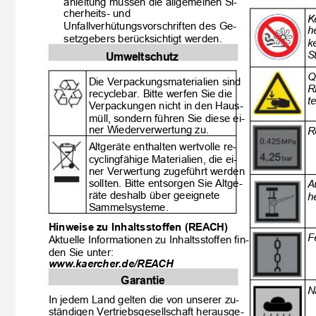
anleitung müssen die allgemeinen Si-
cherheits- und
K
Unfallverhütungsvorschriften des Ge-
h
setzgebers berücksichtigt werden.
k
S
Umweltschutz
Q
Die Verpackungsmaterialien sind
R
recyclebar. Bitte werfen Sie die
t
Verpackungen nicht in den Haus-
müll, sondern führen Sie diese ei-
ner Wiederverwertung zu.
R
Altgeräte enthalten wertvolle re-
cyclingfähige Materialien, die ei-
ner Verwertung zugeführt werden
sollten. Bitte entsorgen Sie Altge-
A
räte deshalb über geeignete
h
Sammelsysteme.
Hinweise zu Inhaltsstoffen (REACH)
F
Aktuelle Informationen zu Inhaltsstoffen fin-
den Sie unter:
www.kaercher.de/REACH
Garantie
N
In jedem Land gelten die von unserer zu-
ständigen Vertriebsgesellschaft herausge-