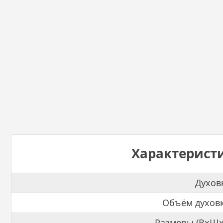
Характерист
Духов
Объём духов
Размеры (ВхШх