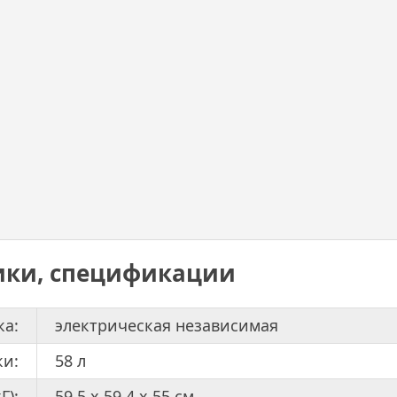
ики, спецификации
ка:
электрическая независимая
ки:
58 л
Г):
59.5 х 59.4 x 55 см