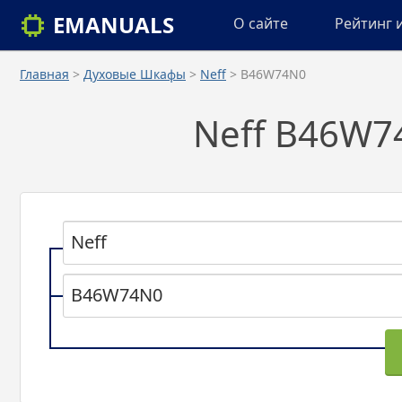
EMANUALS
О сайте
Рейтинг 
Главная
>
Духовые Шкафы
>
Neff
> B46W74N0
Neff B46W7
Neff
B46W74N0