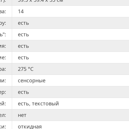
ва:
14
ру:
есть
ь":
есть
ия:
есть
е:
есть
ра:
275 °С
ли:
сенсорные
ер:
есть
ей:
есть, текстовый
ел:
нет
ки:
откидная