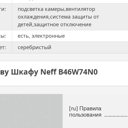
ти:
подсветка камеры,вентилятор
охлаждения,система защиты от
детей,защитное отключение
сы:
есть, электронные
ет:
серебристый
ову Шкафу Neff B46W74N0
[ru] 
Пр
а
вила
 ....
..
...
...
.....
пол
ьзова
ния