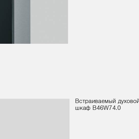
Вст
р
аи
в
ае
м
ы
й
духово
 B4
6W
74.0
шка
ф