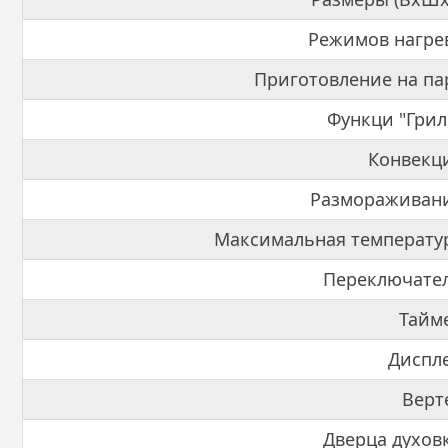
Режимов нагре
Приготовление на па
Функци "Грил
Конвекц
Размораживани
Максимальная температу
Переключате
Тайм
Диспл
Верт
Дверца духов