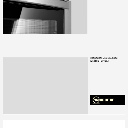
Встраиваемый
духовой
шкаф
 B15P42.3