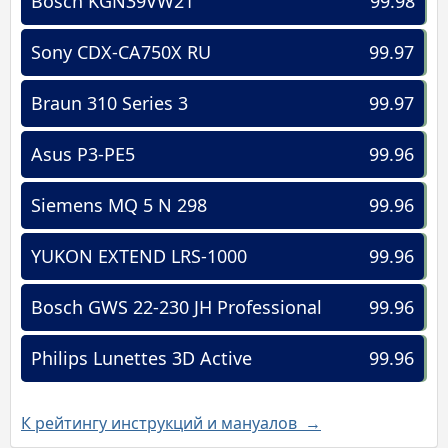
Bosch KGN39VW21
99.98
Sony CDX-CA750X RU
99.97
Braun 310 Series 3
99.97
Asus P3-PE5
99.96
Siemens MQ 5 N 298
99.96
YUKON EXTEND LRS-1000
99.96
Bosch GWS 22-230 JH Professional
99.96
Philips Lunettes 3D Active
99.96
К рейтингу инструкций и мануалов →