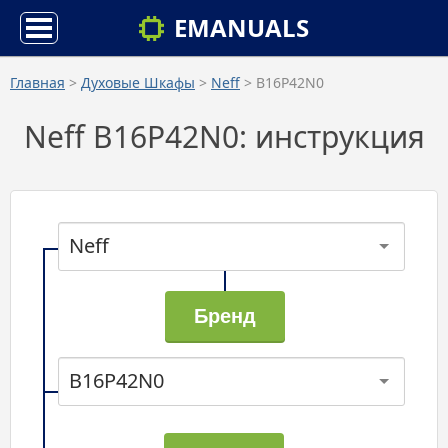
EMANUALS
Главная
>
Духовые Шкафы
>
Neff
> B16P42N0
Neff B16P42N0: инструкция
Neff
B16P42N0