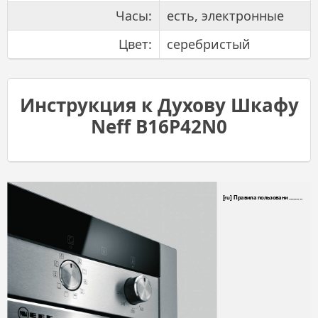
Часы:
есть, электронные
Цвет:
серебристый
Инструкция к Духову Шкафу
Neff B16P42N0
[r
u]
.........
Правила
польз
ован
и