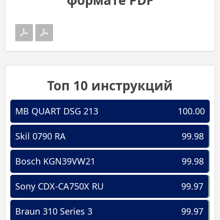
Топ 10 инструкций
MB QUART DSG 213
100.00
Skil 0790 RA
99.98
Bosch KGN39VW21
99.98
Sony CDX-CA750X RU
99.97
Braun 310 Series 3
99.97