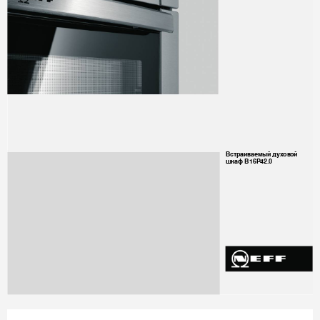
Встраиваемый
духов
ой
 B16P
42.0
шкаф