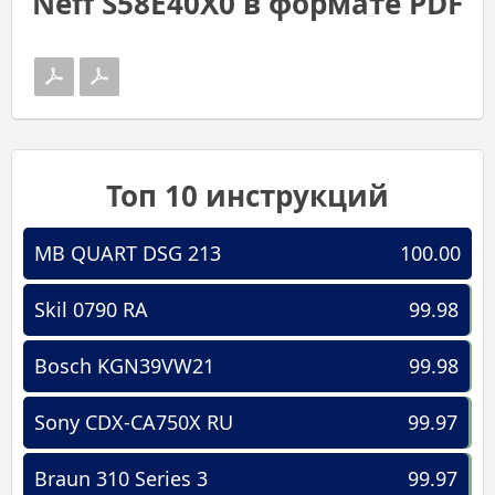
Neff S58E40X0 в формате PDF
Топ 10 инструкций
MB QUART DSG 213
100.00
Skil 0790 RA
99.98
Bosch KGN39VW21
99.98
Sony CDX-CA750X RU
99.97
Braun 310 Series 3
99.97