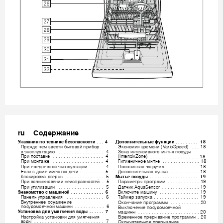











ru  
o
p

















a
a
o
ex
e 
e
o
ac
oc
. . .
4
o
o
e
e 
y
. 
. .
 . .
 . 
. 
. .
1
8
















o
o
pe
e
 (Va
ri
oSp
eed
)
 . . .
1
8












 . . .
 .
 . 
. . .
 . 
. .
 . . 
. 
. .
 .
4









o
a
e
c
o
o 
ocy





 . .
 . 
. .
 . . 
. 
. .
 . . 
. .
 .
 . . .
1
8
(In
te
nsiv
Z
one)
p
oc
a
e
 . .
 . 
. .
 . . 
. .
 .
 . . .
 .
 . . 
. .
 .
4









p
o
a
e
 . .
 . 
. .
 . . 
. .
 .
 . . .
 .
 . 
. . .
 .
4
e
oe
. .
 . 
. 
. . . 
. 
. .
 . . 
. .
1
8


















p
 e
e
e
o
c
ya
a
 . . 
. .
 .
4
o
o
a
a
py
a 
. . 
. .
 . 
. . .
 .
 . 
. .
1
8















Ec
o
e 
e
c
e
. 
. . .
 . 
. 
. . .
5
o
o
e
a
 cy
a
. 
. . . 
. 
. .
 . . 
. .
1
8




M
e 
oc
y
. .
 .
 . 
. . 
. .
 .
 . . 
. .
 .
 . . 
. 
. .
1
9





o
po
a 
ep
 .
 . 
. .
 . . 
. .
 . . 
. 
. .
 .
5




















p
o
o
e
e
c
pa
oc
e
.5
ap
a
e
p
po
pa
. . 
. . . 
. 
. .
 . . 
. .
1
9







p
y
a
 . . .
 . . 
. .
 .
 . . .
 .
 . 
. . .
 .
5
 Aqua
Se
nsor
. .
 . 
. 
. . . 
. 
. .
 . . 
. .
1
9








a
o
c
o c
a
o
.
 . . 
. .
 .
 . . 
. 
. .
 . .
6




B
e 
a
y
. . .
 . 
. 
. . . 
. 
. . .
 . 
. .
19










a
e
 y
pa
e
 . . 
. . .
 . 
. .
 . . 
. 
. .
 .
6
Ta
ep
a
yc
a
.
 . 
. .
 . . 
. 
. .
 . . 
. .
 . . 
. .
1
9












B
y
pe
ee
 oc
a
e
e 
O
o
a
e 
po
pa
. 
. .
 . 
. . .
 .
 . . .
2
0







oc
y
o
oe
o
a
. .
 . 
. .
 . . 
. 
. .
 .
6







B
e
e 
oc
y
o
oe
o












c
a
o
a 
 y
e
o
. . 
. .
 .
 .
7


a
. . .
 . 
. . .
 . 
. . .
 . 
. 
. . . 
. 
. .
 . . 
. .
2
0

















Bpe
e
oe 
pep
a
e 
po
pa
.2
0


. . 
. .
 .
 . . .
 .
 . 
. . .
 . 
. .
 . . 
. .
 . . 
. 
. .
 .
7







O
o
a
e
oe 
pep
a
e 