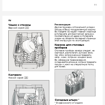
11
ru











o
a
c
a
a






1"




Bep
x
opo































. 


























.





Kop
a 
c
o
o
x 



p
opo







, 







, 
, 






, 






.,
, 
.  










, 









, 











.


Kac
p
1b



H
opo




C
a
e 
p
*







*B
a
c
oc
 o
o
e