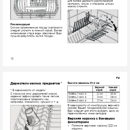











o
ee
 y
o
o
o pac
o
o
e













ac
p
, 
co
c
a
a
o
, 
p




o
o c
o
.







o





 (
) 










. 














.
12
ru














B
co
a 
a
 81,
5
c
*














*B
a
c
oc
 o
o
e











C 
o
o
x 
ep
a
e
e
o
o 

po

e

 1 

a

c.
ø
22
c

30
c













a
e
o 
a
c
po
a
a
e 
e
e 

po

e

 2 

a

c.
ø
24
c

28
c








a
, 

po

e

 3 

a

c.
ø
27
c

25
c













a
p
ep, c
a
a
, 
p
. 
.











B 
a
c
oc
 o
o
c
py










 Ba
e
ocy
o
oe
o
a











Ba
 c
e
ye
o
o 
pa
 o









epe
c
e
x 
e 
e
o
o
:







Bepx
op
a c
o
o



ca
opa
1"








–
o
e 
epx
op
y



a
. 