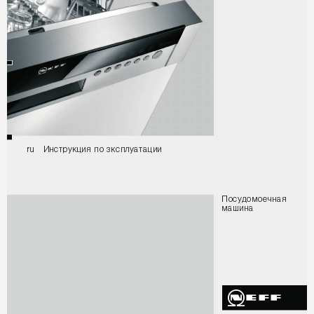
UXǌǱFǶSǷǮǺǬȃǳRǫǮFǳǯǷDǶDǺǬǬ
ǓRFǷǨRǰRHǻǱDȃ
ǰDǼǬǱD
Q