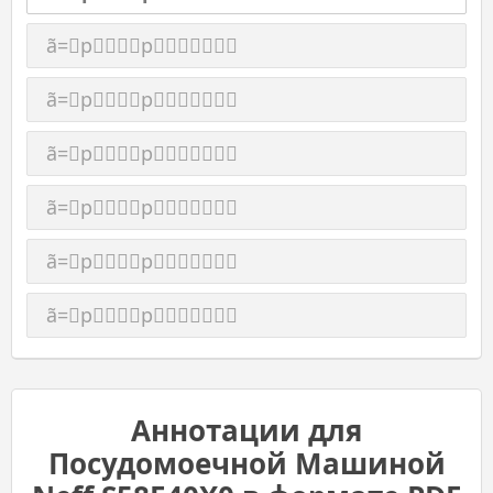
ã=pp
ã=pp
ã=pp
ã=pp
ã=pp
ã=pp
Аннотации для
Посудомоечной Машиной