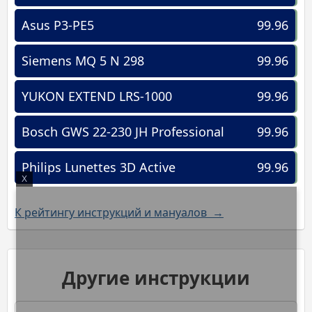
Asus P3-PE5
99.96
Siemens MQ 5 N 298
99.96
YUKON EXTEND LRS-1000
99.96
Bosch GWS 22-230 JH Professional
99.96
Philips Lunettes 3D Active
99.96
X
К рейтингу инструкций и мануалов →
Другие инструкции