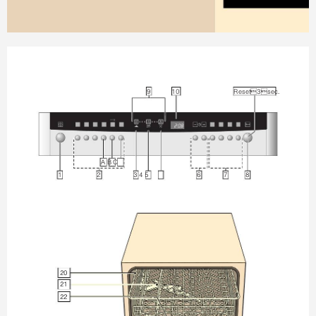


5HVHWVHF
$ % &


  





