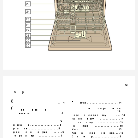








ru
o
p
8
-
. . . 4
ocy a . . . . . . . . . . . . . . . . . . . . . 14
(
a
e e pe
a
a e
a a
o ex
e
. . . . . . . . . . . . . . . . . . . . . . . . . . . . . . . 14
e o ac oc
. . . . . . . . . . . . . . . . 4
o pe
e
e c a a o ocy
. . . . 14
Pa
e e
e ocy
. . . . . . . . . . . . . . 14
. . . . . . . . . . . . . . . . . . . 5
e e
e ocy
. . . . . . . . . . . . . . . 15
p oc a
e . . . . . . . . . . . . . . . . . . . . 5
a
c a a
. . . . . . . . . . . . . . . . . 15
p o
a e . . . . . . . . . . . . . . . . . . . . . 5
Kac p
. . . . . . . . . . . . . . . . . . . . . . . 15
p e e
e
o
c
ya a
. . . . . . 6
Kop
a
c o o
x p
opo . . . . 15
o
po
a
ep
. . . . . . . . . . . . . . . 6
C
a
e
p . . . . . . . . . . . . . . . . . 16