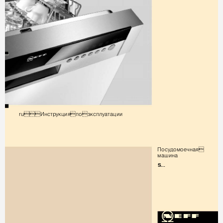
UXǌǱFǶSǷǮǺǬȃǳRǫǮFǳǯǷDǶDǺǬǬ
ǓRFǷǨRǰRHǻǱDȃ
ǰDǼǬǱD
S...
Q