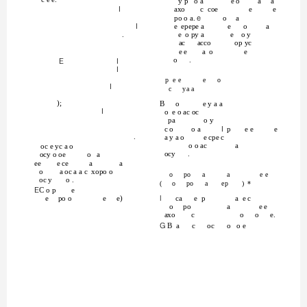
c e e.
y p o a
e o
a
a
,
axo
c coe
e
e
po o a. H
o
a
,
e epepe a
e
o
a
.
e o py a
e o y
ac
acco
op yc
e e
a o
e
o
.
(
,
,
p e e
e
o
,
c
ya a
);
B
o
e y a a
,
o e o ac oc
pa
o y
c o
o a
, p
e e
e
.
a y a o
e cpe c
o o ac
a
oc e yc a o
ocy
.
ocy o oe
o a
ee
e ce
a
a
o
a oc a a c xopo o
o
po
a
a
e e
oc y
o .
(
o
po
a
ep
)
*
(C o p
e
e
po o
e
e)
O
ca
e p
a e c
o
po
a
e e
axo
c
o
o
e.
* B a
c
oc
o o e