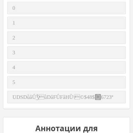
0
1
2
3
4
5
ƲDSDǜǡǗǮǜDâFǗFǡHǛ\©$48$6723ª
Аннотации для