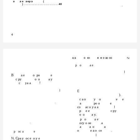
a
a o a ep a
(
) . . . . . . . . . . . . . . . . . . . . . . . 40
.
4
a a
o ex
e e o ac oc
ru
p o
a e
,
B
a e
o po
e
c py
o o
a y
c
ya a
!
,
(
).
c a o
y o
e
e
.
a
po o
e
co
ac o y a a
,
p
e e
c py
o o
a y.
p o
a e
.
ocy o oe
a
a
a o
a
o
e a o ce
.
p oc a
e
,
1. Cpa y oc e o y e