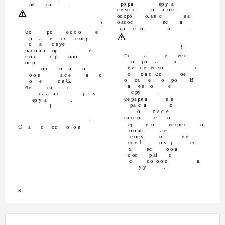
po pa
ep y a
pe
ca
.
c e ye o
p
a o e
m
oc opo
o. He c
e a
o ac oc
ec
a
!
op
e o
a
.
Ho
po
e c o o
e
m
p
a
e
oc
c oc p
o
a
c e ye
!
pac o a a op
e
Ec
a
e
ee c
c o o
x p
opo
o
po
a
a
oc p
e e , o e eo xo
o
op
o
a
o
o
o a c . To
oe
o o e
a c e
a
o
o
ca
e
o
po
B
o
e
o e *.
a
e e o
e
He
ca
c
c py
.
c a a a o
p
y
He pa pe a
e e
ep y a
.
pa c a
o
,
o
o a c e
ca oc o
e
o.
.
ep
e o
ee cpe c
o
* a
c
oc
o o e
o o ac
a e
e oc y
o
e e
ec e. O
o y p
ec
x
ec
o o a
o oc
p a,
o
c
c o o o o
a
y y
.
8