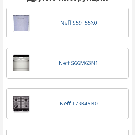
Neff S59T55X0
Neff S66M63N1
Neff T23R46N0