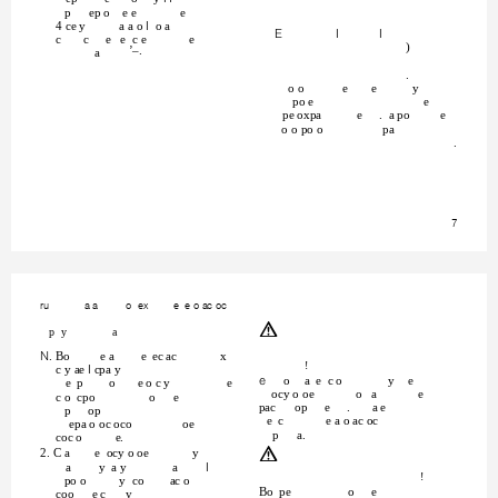
p
ep o e e
e
4 ce y
a a o , o a
(
,
,
c
c
e e c e
e
)
’–.
a
.
o o
e
e
y
po e
e
pe oxpa
e
. a po
e
o o po o
pa
.
7
ru
a a
o ex
e e o ac oc
m
p y
a
1. Bo
e a
e ec ac
x
!
c y ae , cpa y
H
o
a e c o
y
e
e p
o
e o c y
e
ocy o oe
o a
e
c o cpo
o
e
pac
op
e
.
a e
p
op
e c
e a o ac oc
epa o oc oco
oe
p
a.
coc o
e.
m
2. C a
e ocy o oe
y
a
y a y
a
,
!
po o
y co
ac o
Bo pe
o
e
coo
e c
y