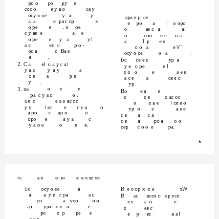
po o
po
py
e
coc o
e y a o
ca y
.
ocy o oe
y a
y
apa e p ce
a a
e pa c op
x
e
po
a
, o opo
o pe
e
. H oe
o
ae c a
a,
c y ae e
a
e
o
coo
e c
o a
o pe
e
y a
y,
a
, p
e e
a c
ec c
p o -
o o a
e 9"
oc a
o Ba e
ocy o oe
o a
.
a
.
Ec
ce e o
yp a
2. C a
e, o a y c a,
y e o pe
e ,
y a o
y a y
a
o o o
e
a e e
c e
a
p e
a c e
a
ce e o
y
.
yp.
o
o
e
3. He
Bo
e a
e
pa c y a o
o .
o
o e
o ac oc
He c
e a o ac oc
o
o a e
, ce e o
y y
, ec
e
c y a
o
yp o
e
a e e
a po
c ap o
o
c e
a
c a
opo
e
a y a
c
c e
a
po a
o o
y a o o
o
e
e.
cep
c o o e
pa.
5
ru
a a
o ex
e e o ac oc
Ec
ocy o oe
a
B e o op x o e
x:
a
a y e c pa
a c
B
ac
acco o op yce
co
a yxo
o o
e e
a o
e
ap
ypa, o o o
e
o
ee c
po
o p
pe
e
e
p
ec
a a ,