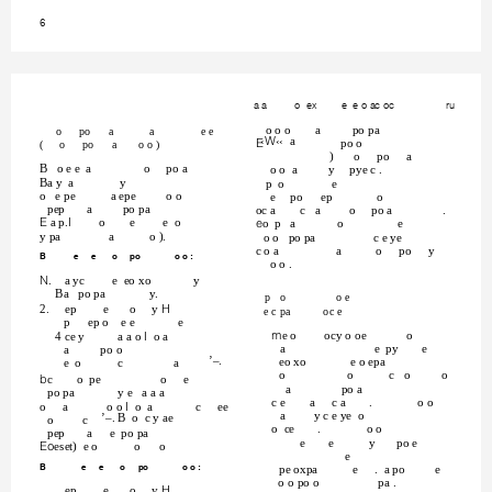
6
a a
o ex
e e o ac oc
ru
o
po
a
a
e e
o o o
a
po pa
‹:‹‹ a
(
o
po
a
o o )
(
po o
)
o
po
a
B o e e a
o
po a
o o a
y
pye c .
Ba y a
y
p o
e
o e pe
a epe
o o
e
po
ep
o
pep
a
po pa
oc a
c a
o
po a
.
( a p.,
o
e
e o
Ho p a
o
e
y pa
a
o ).
o o po pa
c e ye
c o a
a
o
po
y
B
e
e
o
po
o o :
o o .
1.
a yc
e eo xo
y
Ba po pa
y.
p o
o e
e c pa
oc e
2.
ep
e
o
y +
p
ep o e e
e
Pe o
ocy o oe
o
4 ce y
a a o , o a
a
e py
e
a
po o
’–.
eo xo
e o epa
e o
c
a
o
o
c o
o
Ec
o pe
o
e
a
po a
po pa
y e a a a
c e
a
c a
.
o o
o
a
o o , o a
c
ee
a
y c e ye o
’–. B o c y ae
o
c
o ce
.
o o
pep
a
e po pa
e
e
y
po e
(Reset) e o
o
o
e
B
e
e
o
po
o o :
pe oxpa
e
. a po
e
o o po o
pa .
ep
e
o
y +