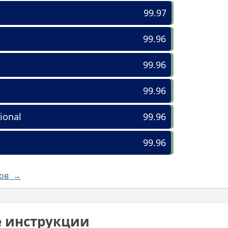
99.97
99.96
99.96
99.96
ional
99.96
99.96
лов →
е инструкции