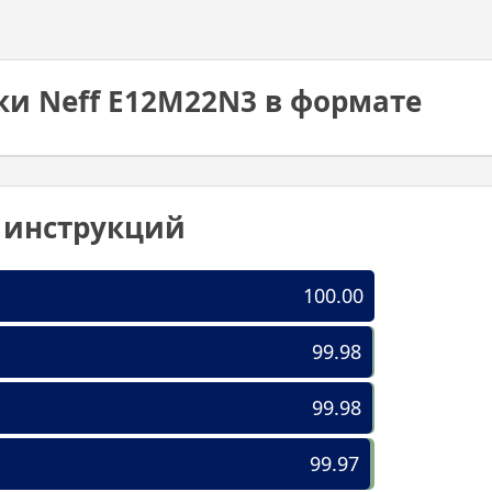
ки Neff E12M22N3 в формате
0 инструкций
100.00
99.98
99.98
99.97