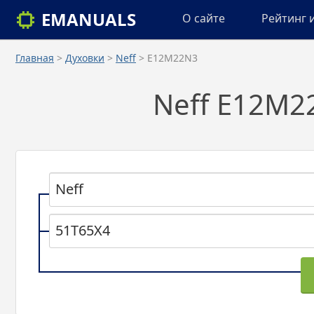
EMANUALS
О сайте
Рейтинг 
Главная
>
Духовки
>
Neff
> E12M22N3
Neff E12M2
Neff
51T65X4