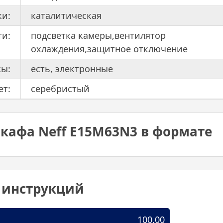
ки:
каталитическая
ти:
подсветка камеры,вентилятор
охлаждения,защитное отключение
сы:
есть, электронные
ет:
серебристый
кафа Neff E15M63N3 в формате
0 инструкций
100.00