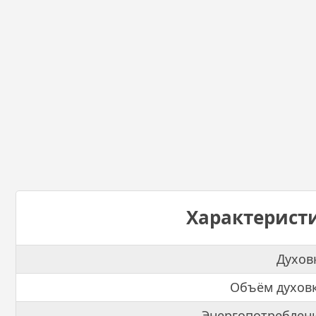
Характерист
Духов
Объём духов
Энергопотреблен