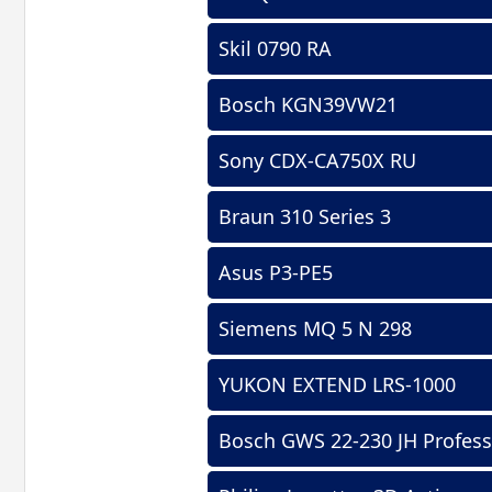
Skil 0790 RA
Bosch KGN39VW21
Sony CDX-CA750X RU
Braun 310 Series 3
Asus P3-PE5
Siemens MQ 5 N 298
YUKON EXTEND LRS-1000
Bosch GWS 22-230 JH Profess