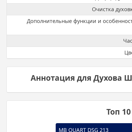
Очистка духов
Дополнительные функции и особеннос
Ча
Цв
Аннотация для Духова Ш
Топ 1
MB QUART DSG 213