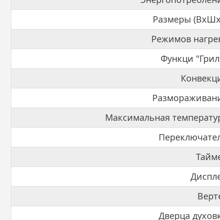
Размеры (ВхШх
Режимов нагре
Функци "Грил
Конвекц
Размораживани
Максимальная температу
Переключате
Тайм
Диспл
Верт
Дверца духов