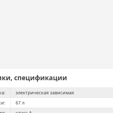
ики, спецификации
ка:
электрическая зависимая
ки:
67 л
ие:
класс А