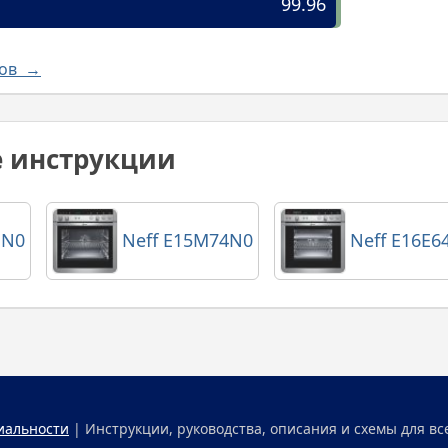
99.96
лов →
е инструкции
1N0
Neff E15M74N0
Neff E16E6
иальности
| Инструкции, руководства, описания и схемы для вс