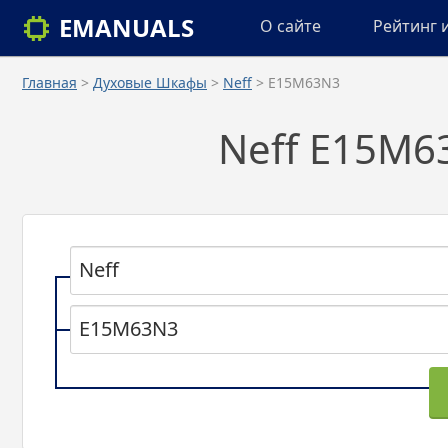
EMANUALS
О сайте
Рейтинг 
Главная
>
Духовые Шкафы
>
Neff
> E15M63N3
Neff E15M6
Neff
E15M63N3