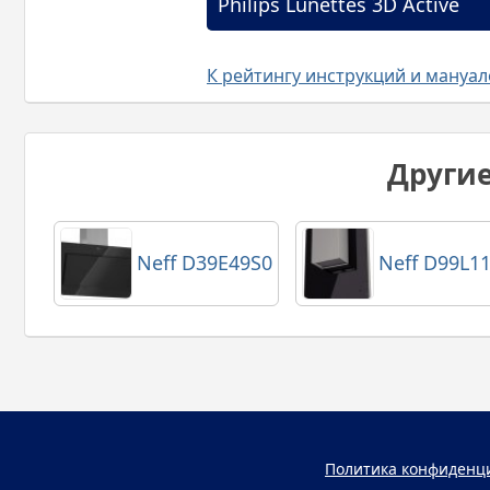
Philips Lunettes 3D Active
К рейтингу инструкций и мануа
Други
Neff D39E49S0
Neff D99L1
Политика конфиденц