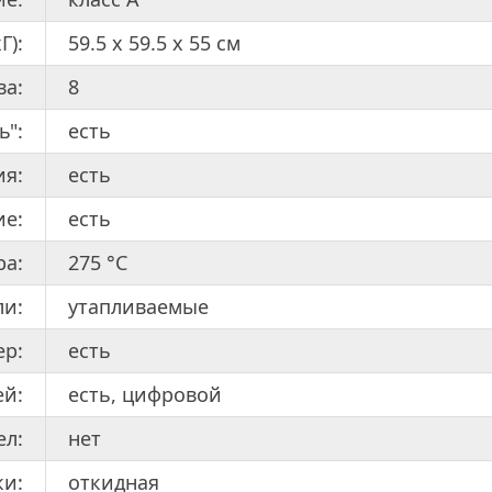
Г):
59.5 х 59.5 x 55 см
ва:
8
ь":
есть
ия:
есть
е:
есть
ра:
275 °С
ли:
утапливаемые
ер:
есть
ей:
есть, цифровой
ел:
нет
ки:
откидная