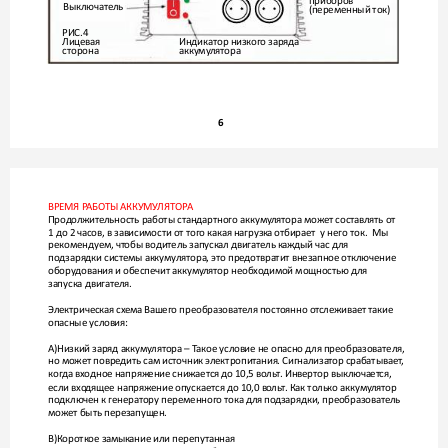
приборов
Выключатель
(переменный ток)
РИС.4 
Лицевая
Индикатор низк
ого заряда
сторона
аккуму
лятора
6
ВРЕМЯ Р
АБОТЫ АККУМУ
ЛЯТОР
А
Прод
олжите
льность работы стандартного аккуму
лятора может составлять от 
1 до 2 часов, в зависимости от тог
о какая нагрузк
а отбирает  у него ток.  Мы 
рекомендуем, чт
обы водитель запуск
ал двигатель к
аждый час для 
подзарядки сист
емы аккуму
лятора, это пре
дотвратит внезапное отключение 
обору
дования и обеспечит аккуму
лятор необхо
димой мощностью для 
запуска двигат
еля.
Электрическая сх
ема Вашего преобразователя постоянно от
слеживает такие 
опасные условия:
А)Низкий заряд аккуму
лятора – Т
акое условие не опасно для преобразователя, 
но может повре
дить сам источник электропитания. Сигнализат
ор срабатывает
, 
ког
да входное напряж
ение снижается д
о 10,5 воль
т. Инвертор выключает
ся, 
если вхо
дящее напряжение опускается до 10,0 во
льт
. Как только аккуму
лятор 
подключен к г
енератору переменног
о тока для по
дзарядки, преобразователь 
может быть перезапущ
ен.
В)Короткое замык
ание или перепутанная 