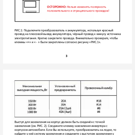
 Нельзя изменять полярность 
ОСТОРО
ЖНО:
положит
ельного и отрицат
ельного прово
дов!
РИС.1: Подключит
е преобразователь к аккуму
лятору, испо
льзуя красный 
провод на плюсовой выво
д аккумулятора, чёрный прово
д к минусу источника 
электропитания. Крепк
о закрепите провода. Внимат
ельно проверь
те, чтобы 
клеммы «+» и « - » были закреплены сог
ласно рисунку «РИС.1».
3
Выступ для заземления на корпус д
олжен быть сое
динён с точкой 
заземления (см. РИС. 2). Соедините клемму заземления инверт
ора с 
корпусом автомобиля. Е
сли Вы используете, преобразовате
ль на лодке, то 
найдите у неё систему заземления и сое
дините с выступом заземления у 