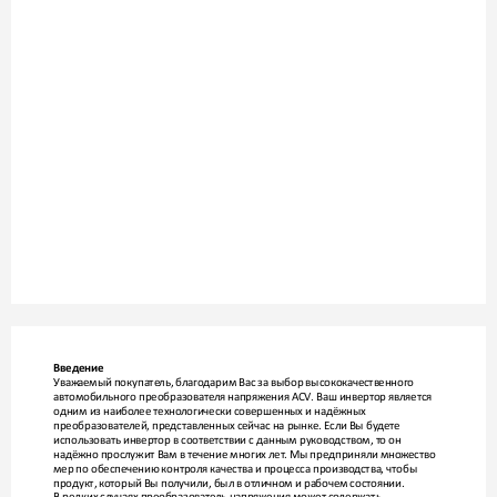
Введение
Уваж
аемый покупате
ль, благо
дарим Вас за выбор высокок
ачественного 
автомобильного преобразовате
ля напряжения ACV
 Ваш инверт
ор является  
.
одним из наибо
лее техно
логически совершенных и надёжных 
преобразователей, пре
дставленных сейчас на рынк
е. Если Вы бу
дет
е 
использовать инвертор в соответ
ствии с данным руково
дством, т
о он 
надёжно прослужит Вам в течение многих лет
. Мы предприняли множ
ество 
мер по обеспечению контро
ля качества и процесса произво
дства, чтобы 
прод
укт, к
оторый Вы получили, был в от
личном и рабочем состоянии. 
В редких случаях преобразовате
ль напряжения может со
держать 