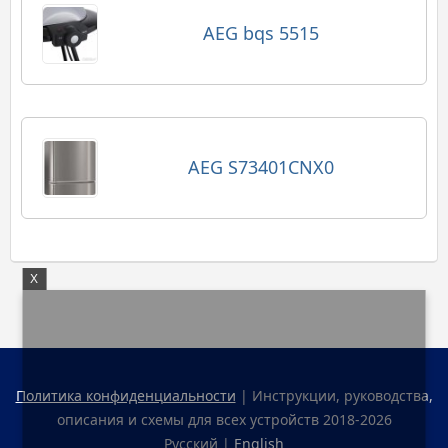
AEG bqs 5515
AEG S73401CNX0
X
Политика конфиденциальности
| Инструкции, руководства,
описания и схемы для всех устройств 2018-2026
Русский |
English