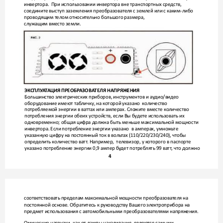
инвертора.  При использовании инверт
ора вне транспортных средств, 
соедините выступ заземления преобразоват
еля с землей или с к
аким-либо 
проводящим т
елом относите
льно большого размера, 
служащим вместо земли.
ЭКСПЛУ
А
Т
АЦИЯ ПРЕОБР
АЗОВА
ТЕЛЯ НАПРЯЖЕНИЯ
Большинство э
лектрических приборов, инструментов и ау
дио/видео 
обору
дование имеют таб
личку, на к
оторой указано  к
оличество 
потребляемой энергии в ваттах или амперах. Сло
жите вместе количество 
потребления энергии обеих устройств, если Вы б
у
дете испо
льзовать их 
одновременно; общая цифра д
олжна быть меньше максимальной мощности 
инвертора. Если потреб
ление энергии указано  в амперах, умножь
те 
указанную цифру на пост
оянный ток в воль
тах (110/220/230/240), чтобы 
опреде
лить количество ватт
. Например,  телевизор, у к
оторого в паспорте 
указано потреб
ление энергии 0,9 ампер бу
дет потреблять 99 ватт
, что должно 
4
соответствовать пре
делам максимальной мощности преобразоват
еля на 
постоянной основе. Обратитесь к рук
оводству Вашего э
лектроприбора на 
предмет испо
льзования с автомобильными преобразователями напряж
ения.
Омические нагрузки, как от лампы нак
аливания, являются самыми 