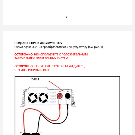
2
ПОДКЛЮЧЕНИЕ К АККУМУ
ЛЯТ
ОРУ
Схема по
дключения преобразователя к аккуму
лятору (см. рис. 1)
НЕ ИСПОЛЬЗУЙТЕ С ПО
ЛОЖИТЕЛЬНЫМ 
ОСТОРО
ЖНО:
ЗАЗЕМЛЕНИЕМ ЭЛЕК
ТРОННЫХ СИСТЕМ. 
 ПЕРЕД ПОДКЛЮ
ЧЕНИЕМ УБЕДИТЕСЬ, 
ОСТОРО
ЖНО:
ЧТО ИНВЕРТ
ОР ВЫКЛЮЧЕН.