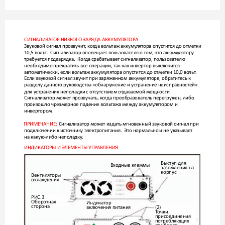
СИГНАЛИЗА
ТОР НИЗК
ОГО ЗАРЯДА АККУМУ
ЛЯТ
ОРА
Звуковой сигнал прозвучит
, ког
да вольтаж аккуму
лятора опустится до отметки 
10,5 воль
т.  Сигнализатор оповещает по
льзователя о том, что аккуму
лятору 
требуется по
дзарядка.  Ког
да срабатывает сигнализатор, пользовате
лю 
необхо
димо прекратить все операции, так как инвертор выключится 
автоматически, если воль
таж аккуму
лятора опустится до отметки 10,0 во
льт
. 
Если звук
овой сигнал звучит при заряженном аккуму
ляторе, обратитесь к 
разделу данног
о руково
дства «обнаружение и устранение неисправностей» 
для устранения неполадки с от
сутствием от
даваемой мощности. 
Сигнализатор может прозвучать, к
огда преобразоват
ель перегруж
ен, либо 
произошло чрезмерное падение воль
тажа между аккуму
лятором и 
инвертором.
ПРИМЕЧАНИЕ: 
Сигнализатор мож
ет издать мгновенный звуковой сигнал при 
подключении к ист
очнику электропитания.  Это нормально и не ук
азывает 
на какую-либо неполадку
.
ИНДИКА
ТОРЫ И ЭЛЕМЕНТЫ УПР
АВЛЕНИЯ
Выступ для 
Вхо
дные клеммы
заземления на
корпус
Вентиляторы
охлаждения
РИС.3 
Оборотная 
Индикатор 
сторона
(2)
включения питания
Т
очки
присоединения
потребляющих