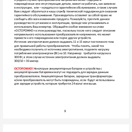
повреждённые или от
сутствующие детали, мо
жет не работать, к
ак заявлено 
в инструкции,  или – нуждаться в гарантийном обслуживании, в таких случаях 
Вам следует обратиться в нашу служб
у технической поддержки для оказания 
гарантийного обслуживания. Произво
дитель остав
ляет за собой право не 
сообщать обо всех изменениях про
дукта. Пожалуйста, прочтит
е данное 
руково
дство по установке и эксплуатации, прежде чем устанав
ливать и 
использовать Ваш инвертор. Обращайт
е особое внимание на слово 
«ОСТОРО
ЖНО» в этом рук
оводстве, поск
ольку после него сле
дует описание 
неправильного использования преобразоват
еля напряжения, чт
о может 
привести к его поврежд
ению или порче других устройств.
Источник электропитания д
олжен выдавать 11 и 15 во
льт постоянного т
ока 
для правильной работы преобразовате
ля.  Чтобы понять, какой т
ок 
необхо
димо получить от источника э
лектропитания, поделите нагрузку 
потребления э
лектроэнергии (Вт) на 10. Например:  требует
ся нагрузка в 
300 Вт
, в этом случае источник э
лектропитания должен выдавать: 
300/10 = 30 ампер.
 Некоторые аккуму
ляторные батареи и устройства с 
ОСТОРО
ЖНО!
аккуму
ляторными батареями могут не по
дхо
дить для зарядки данным 
преобразователем. Аккуму
ляторные батареи, зарядные трансформаторы 
и/или преобразователь могут быть повре
ждены, если  бу
дут использованы 
для зарядки устройств, кот
орым требуется 24 во
ль
т или выше.
1