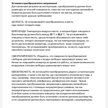
У
становка преобразователя напряж
ения
Для наилучших резу
ль
татов эксплуатации, преобразоват
ель до
лжен быть 
размещён на плоской поверхности, таких к
ак пол или сидение автомобиля. 
Инвертор до
лжен быть располо
жен тольк
о в тех местах, которые 
соответствуют данным требованиям:
A)СУХОСТЬ. Не устанав
ливайте преобразователь в мест
о, 
ку
да может попадать во
да.
B)ПРОХЛАДА. Т
емпература воз
духа в месте, в кот
ором бу
дет находиться 
Ваш инвертор до
лжна быть между 
 °C и 
°C.  Не устанав
ливайте 
10
26,6 
инвертор в такое мест
о, г
де располо
жен обогревате
ль или какое-либо 
устройство, кот
орое нагревает воздух, так как т
емпература воздуха, на 
месте располо
жения инвертора, не до
лжна быть  выше комнатной 
температуры. Не устанавливайт
е преобразователь  на мест
о, ку
да могут 
проникать прямые со
лнечные лучи.
C)ВЕНТИЛИРУЕМОСТЬ. Убе
дитесь, что поверхности преобразоват
еля 
свободны для вентиляции и воз
дух свободно цирку
лирует вокруг них. 
Ничем не накрывайте инвертор во время ег
о работы, оставляя возможность 
воздушным поток
ам свободно циркулировать вокруг нег
о. 
D)БЕЗОПАСНОСТЬ. Не испо
льзуйте преобразователь рядом с огнеопасными 
материалами, а также в тех местах, г
де скапливаю
тся огнеопасные пары и 
газы, например, таких как аккуму
ляторный отсек вашего легк
ового или 
грузового автомобиля, авт
офургона, автофург
она или лодки.  Не
льзя 
использовать преобразовате
ль напряжения в движении автомобиля с 
подключением ег
о с помощью аккумуляторных зажимов, так к
ак 
аккуму
ляторные зажимы не предназначены для так
ого использования. 
Если Вам нужно испо
льзовать инвертор при вождении авт
омобиля, 
преобразователь д
олжен быть установ
лен сог
ласно данному руково
дству, 
а его соединение д
олжно быть монтировано прово
дкой с аккуму
лятором.