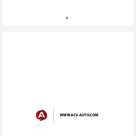
9
WWW
.ACV
-A
UTO
.COM