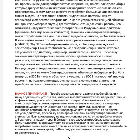
наипростейшими для преобразовате
ля напряжения, но есть электроприборы, 
которые треб
уют больших нагрузок, к
ак например электрическ
ая плита или 
обогреватель,  в э
том случае инвертору требу
ется больше мощности, чем он 
может выдать на пост
оянной основе. Индуктивные нагрузки, как от 
телевизора и ст
ереомагнитофона (или любого устройства с секцией обмотки 
или трансформатором внутри) требуют бо
льше тока для своей работы, чем  - 
омическая нагрузк
а того же энерг
опотребления. Индукционные двигат
ели 
(двигатели без  по
движных контактов), также как и нек
оторые телевизоры, 
могут потребовать  от 2 до 6 раз своег
о преде
ла мощности, чтобы запуститься. 
В этом случае мож
ет потребоваться повторное включение – выключение 
(«ON/OFF
, ON/OFF») тумб
лера на инверторе, чтобы запустить, нужный 
электроприбор. Самые требовате
льные электроприборы, это те, кот
орые 
запускают
ся под нагрузку
, например, компрессоры и насосы. Поскольку  
технические характеристики т
елевизоров и двигате
лей могут сильно 
разниться, тольк
о экспериментальным путём мо
жно  определить, мо
жет ли 
опреде
ленная нагрузка быть запущена и к
ак долго она может со
храняться.
Не существует стандарт
ов «мощности импульсног
о перенапряжения» отчасти 
оттого, чт
о они не могут быть представлены обычными наборами цифр. Х
отя 
инвертор в 300 Вт и могут обеспечить мощность в 600 Вт на к
ороткий период 
времени, но то
лько с помощью эксперимента можно узнать, мо
жет ли 
преобразователь справиться  с опре
делённой г
енерируемой нагрузк
ой.
ВАЖНОЕ ПРИМЕ
ЧАНИЕ:  
Преобразователь не справится с работой, если к 
нему по
дключить устройства, кот
орые вырабатывают тепло, например: фены, 
кофе-машины, утюги, обогревате
ли и тостеры. Испо
льзование этих 
электроприборов сильно превышает максимальную мощность инверт
ора. 
Инвертор может испо
льзоваться при заведенном  или выключенном 
двигателе авт
омобиля. Однак
о инвертор может не запуститься во время 
запуска двигат
еля, поско
льку в это время во
ль
таж аккуму
лятора значите
льно 
снижается. Е
сли к инвертору не подключена нагрузк
а, он потребляет менее 
1,3 ампер от аккуму
лятора. В большинстве случаев преобразователь мо
жет 
быть подключен к аккуму
лятору
, поскольку в выключенном сост
оянии он 
потребляет очень мало т
ока. Если вы не собирает
есь использовать автомобиль 
в течение неско
льких дней, то Вам след
ует отсое
динить инвертор 
от аккуму
лятора.
5