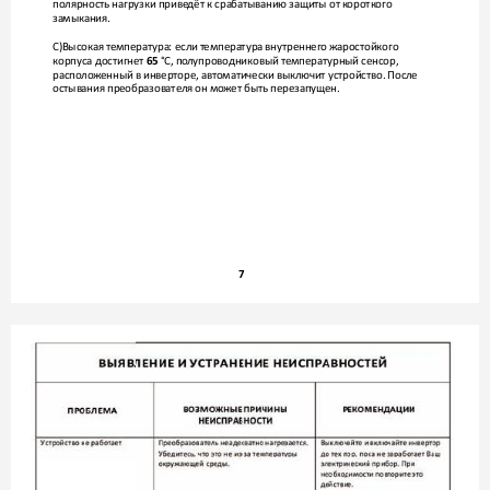
полярность нагрузки приве
дёт к срабатыванию защиты от к
ороткого 
замыкания.
С)Высокая температура: если т
емпература внутреннего ж
аростойкого 
корпуса достигнет 
 °C, по
лупроводниковый температурный сенсор, 
65
располож
енный в инверторе, автоматически выключит устройство. После 
остывания преобразователя он мо
жет быть перезапущен. 
7