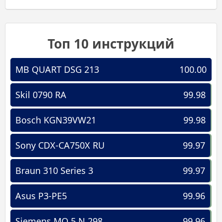
Топ 10 инструкций
MB QUART DSG 213
100.00
Skil 0790 RA
99.98
Bosch KGN39VW21
99.98
Sony CDX-CA750X RU
99.97
Braun 310 Series 3
99.97
Asus P3-PE5
99.96
Siemens MQ 5 N 298
99.96