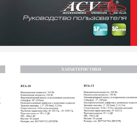
Ðóêîâîäñòâî ïîëüçîâàòåëÿ