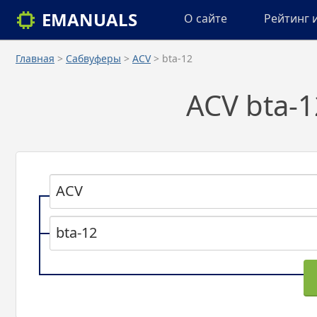
EMANUALS
О сайте
Рейтинг 
Главная
>
Сабвуферы
>
ACV
> bta-12
ACV bta-1
ACV
bta-12