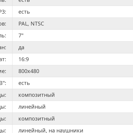
P3:
есть
ов:
PAL, NTSC
ль:
7"
ан:
да
ат:
16:9
ие:
800x480
B":
есть
ды:
композитный
ды:
линейный
ы:
композитный
ды:
линейный, на наушники