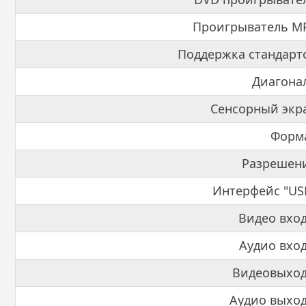
Проигрыватель M
Поддержка стандарт
Диагона
Сенсорный экр
Форм
Разрешен
Интерфейс "US
Видео вхо
Аудио вхо
Видеовыход
Аудио выхо