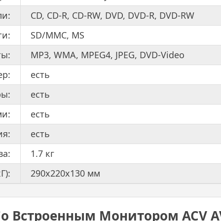
ли:
CD, CD-R, CD-RW, DVD, DVD-R, DVD-RW
ти:
SD/MMC, MS
ы:
MP3, WMA, MPEG4, JPEG, DVD-Video
ер:
есть
ры:
есть
ми:
есть
ия:
есть
ва:
1.7 кг
Г):
290x220x130 мм
Со Встроенным Монитором ACV A