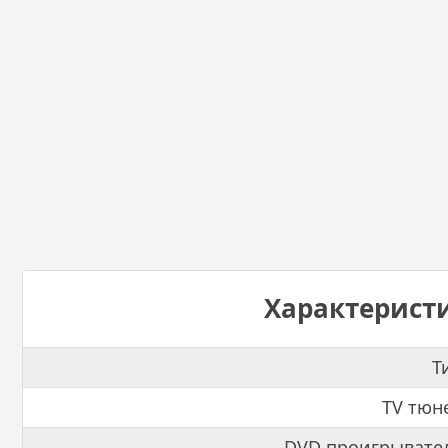
Характерист
Т
TV тюн
DVD проигрывате