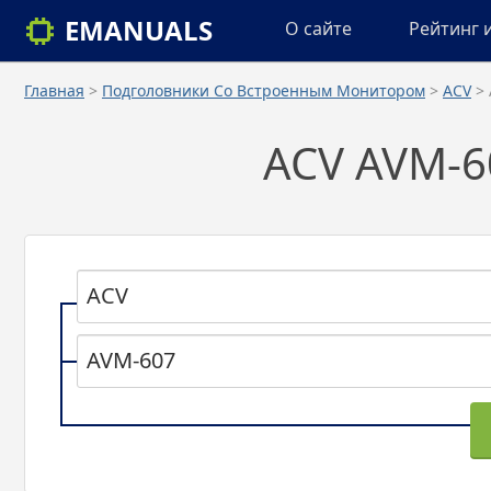
EMANUALS
О сайте
Рейтинг 
Главная
>
Подголовники Со Встроенным Монитором
>
ACV
> 
ACV AVM-6
ACV
AVM-607