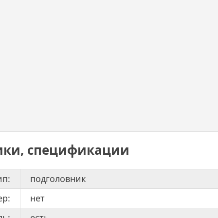
ики, спецификации
ип:
подголовник
ер:
нет
ль:
есть