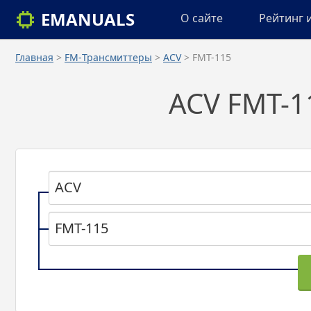
EMANUALS
О сайте
Рейтинг 
Главная
>
FM-Трансмиттеры
>
ACV
> FMT-115
ACV FMT-1
ACV
FMT-115