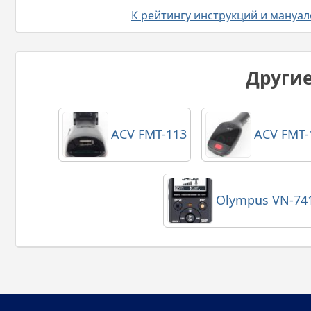
К рейтингу инструкций и мануа
Други
ACV FMT-113
ACV FMT-
Olympus VN-74