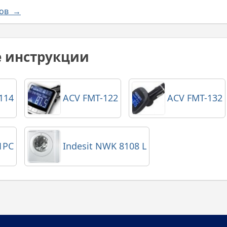
лов →
е инструкции
114
ACV FMT-122
ACV FMT-132
1PC
Indesit NWK 8108 L