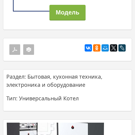
Раздел: Бытовая, кухонная техника,
электроника и оборудование
Тип: Универсальный Котел