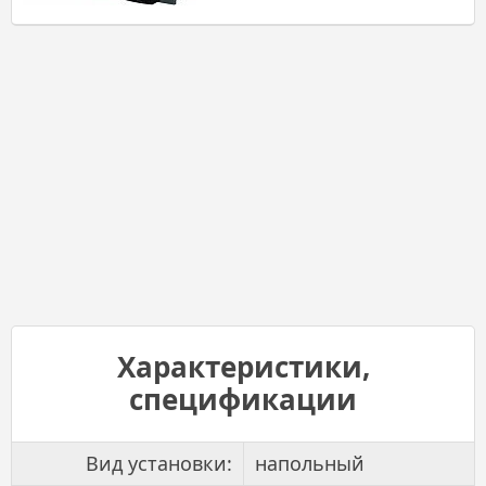
Характеристики,
спецификации
Вид установки:
напольный