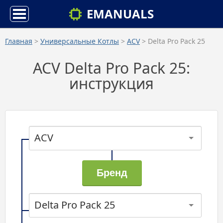
EMANUALS
Главная
>
Универсальные Котлы
>
ACV
> Delta Pro Pack 25
ACV Delta Pro Pack 25:
инструкция
ACV
Delta Pro Pack 25