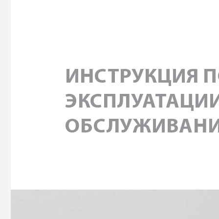
ИНС
ТРУКЦИЯ
 
ЭК
СПЛУ
А
Т
АЦИ
ОБС
ЛУ
ЖИВАН