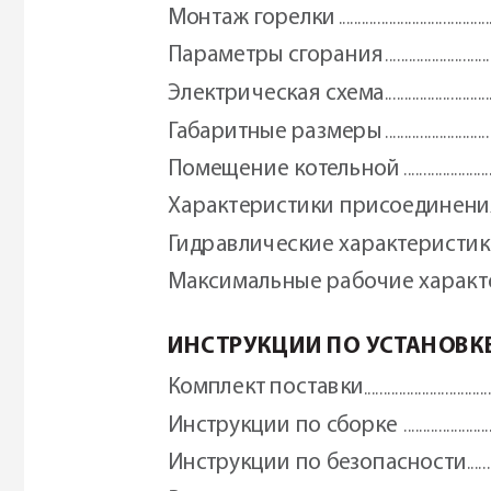
Монтаж г
орелки
 .......................................
Параметры сг
орания
 ...........................
Электрическая с
х
ема
 ..........................
Г
абарит
ные размеры
 ...........................
Помещение кот
ельной
 ......................
Характеристики присоединени
Г
идравлические характеристи
Максимальные рабочие характ
ИНС
ТРУКЦИИ
 ПО У
С
Т
АНОВК
Комплект пос
тавки
 ................................
Инструкции по сборке 
 ......................
Инструкции по безопасности
......