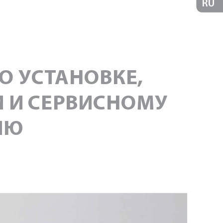
RU
ПО
 УС
Т
АНОВКЕ
,
И
 И
 СЕРВИСНОМУ
ИЮ