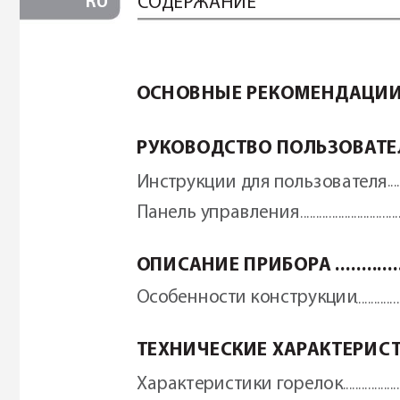
RU
С
ОДЕР
ЖАНИЕ
ОСНОВНЫЕ РЕК
ОМЕНД
АЦИ
РУК
ОВОДСТВО ПОЛЬ
ЗОВА
ТЕ
Инструкции для пользоват
еля
 ...
Панель управления
 ...............................
ОПИСАНИЕ ПРИБОР
А
 ............
Особенности конструкции
 .............
ТЕХНИЧЕСКИЕ ХАР
АКТЕРИС
Характеристики г
орелок
 .................