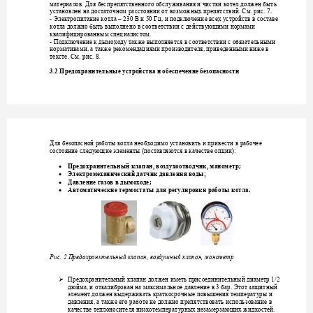
материалов. Для бесп
репятственного обсл
уживания и чист
ки котел должен бы
ть 
. 
установлен
на доста
точном расстоянии о
т в
озможных препятств
ий. См. рис. 7
- 
Электропитание ко
тла –
230 В и
 50 Гц, и подключени
е всех 
у
стройств в соста
ве 
котла
должно быть в
ыполнено в соответст
вии с действ
у
ющими 
норма
ми 
квалифицированным 
специалистом. 
- 
Подключение к дым
оходу также выполня
ется в соответств
ии с обя
зательными 
нормативами, а также
 рекомендациями про
изводителя, приведен
ными ниже в 
8.
тексте.
См. рис. 
3.2 Предохранитель
ные устройства и об
еспечение безопасно
сти
Для безопасной работ
ы котла необходимо 
у
станови
ть и привест
и в рабочее 
состояние след
ующие элементы (постав
ляются в качеств
е опции):
; 

Предохранительный клапа
н,
возду
хоотводчик, м
анометр

Электромеханическ
ий датчик давлени
я воды; 
; 

Давление газов в д
ымоходе
. 

Автоматические те
рмостаты дл
я регулировки работы
 котла
Рис. 2 Предохраните
льный клапан, 
во
здушный клапан, ман
ометр 

Предохранительный 
клапан должен иметь 
присоединительны
й диаметр 1/2 
дюйма, и
откалибров
ан на максимальное д
авление в 3 бар.
Этот 
защитный 
элемент должен выде
рживать краткосрочн
ые повышения темпе
рат
у
ры
и 
давления, а также его 
работе не должно п
репятствовать 
использ
ование в 
качестве
теплоносите
ля низкотемперат
урных незамерзающих ж
идкостей. 