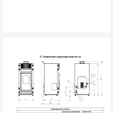
6. 
Технические хара
ктеристики котл
а
Характеристики 
Bio
Lux 
Единица измерени
я
величина