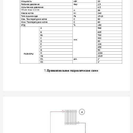
Мощность
кВт
20
Рабочее давлен
ие
бар
2,5 
Испытанное давлен
ие
4,5 
Объем воды в котле
л.
36
Масса котла
Кг
. 
240 
Тяга в дымоход
е
Pa
15
-
18
Мах. Температура
 в котле
С
90
Мин. Температ
ура в котле
С
60
КПД 
% 
>
90
A 
566 
B 
635 
B1
700 
C 
332 
мм.
D 
80
E 
126 
F 
458 
G 
50
H 
1234 
РАЗМЕ
РЫ
Ha
1315 
D1
дм.
1
”
D2 
1
”
7. 
Принципиаль
ная гидравлическа
я схема