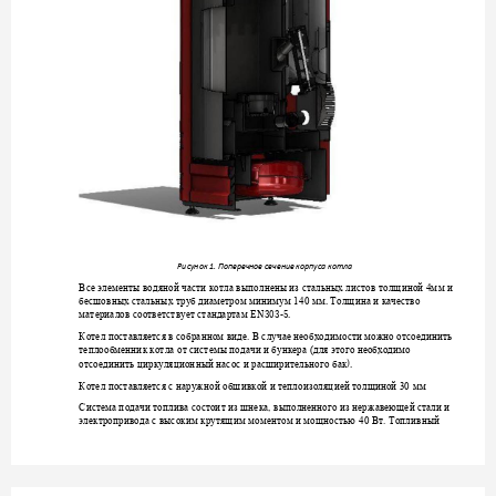
Рисунок 1. Поперечн
ое сечени
е корпуса котла
Все элементы водяно
й части котла выпол
нены из стальны
х листов толщиной 4м
м и 
. 
бесшовных стальных 
труб
диаметро
м миним
ум 140 мм
Толщина
и 
качество 
 EN303-5.
материалов соответс
твует стандартам
Котел поставляется в 
собранном виде.
В случае необходимо
сти можно отсоединит
ь 
теплообменник котла
 от системы пода
чи и бункера
(д
ля этого необходимо 
).
отсоединить цир
куляционный насос и рас
ширительного бак
Котел поставляется с 
наружной обшивкой и
теплоизоля
цией толщиной 30 
мм
Система подачи топл
ива состоит из шне
ка, выполненного из
 нержавеющей стали и 
электропривода с выс
оким крутящим моме
нтом и мощностью 
40 Вт.
Топливный 