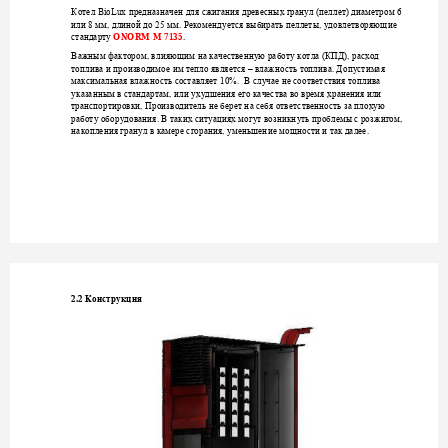
BioLux 
Котел 
предна
значен для сжигания 
древесных гран
ул (пеллет) диаметро
м 6 
или 8 мм, длиной до 
25 мм. Рекоменд
уется выбирать пеллеты, 
удовлетворяющие 
ONORM
 M 7135
.  
стандарту
Важным фактором, в
лияющим на 
качественн
у
ю работ
у котла
(КПД)
, расход 
топлива и производи
мое им тепло являетс
я –
влаж
ность топлива. Д
опустимая 
максимальная влажно
сть составляет 10%. 
В сл
учае не соответствия топли
ва  
указанным в стандар
там, или 
уху
дшения ег
о качества во время х
ранения или 
транспортировки, 
Производитель не
 берет на себя ответ
ственность за плох
ую 
работу обор
удования. В таких ситуациях м
огут возникн
у
ть проблемы с розж
игом, 
накопления гран
ул в камере сгорания, 
уменьшение мощности и 
так далее.
2.2 
Конструкция