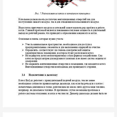
Рис. 7 Расположение 
котла в котельном п
омещении
Котельная должна им
еть достаточно венти
ляционных отверстий
 как для 
поступления свежего 
воздуха, так и для отв
едения использованн
ого возд
у
ха.
Недостаток прито
чного возд
уха
в котельной может вы
звать ряд
проблем в работе
. 
котла
Главной пробл
емой является пониж
енная тепловая м
ощность и длительны
й 
выход на рабочий ре
жим, что приводи
т к образованию
конденсата в котле.
Основные аспекты, которые н
ужно 
у
честь:

Учесть минимальное 
пространство, необхо
димое для дост
упа к 
предохранительным
элементам и для вы
полнения операци
й по очистке.

Определить, соответс
твует ли степень 
электричес
кой защиты 
характеристикам
помещения, в котором б
удет расположен ко
тел.

Не
подвергать котел 
неблагоприятном
у атмосферном
у воздействию. Сам 
котел
не пред
усмотрен для нар
у
жного монтажа и
 не имее
т систем защиты о
т 
замерзания.

Не
закрывать вентиля
ционные отверстия в
 помещении, 
где находится ко
тел.
Вентиляционные отве
рстия необходимы дл
я правильного сгор
ания.
3.4
Подключение к дым
оходу
BioLux 
Котел 
работае
т с прин
удительной подачей возд
уха,
тем не менее
необходимо соблюст
и правила выбора ды
мохода, как если бы речь шла о 
котле с 
-
избыточным давлени
ем в топке, работаю
щем на каком
либо др
угом виде топлива, 
например, на дизел
ьном топливе
. В противном сл
учае возможны проблемы в 
работе
системы отопл
ения, и котла
 в частности.
Диаметр дымох
ода должен быть 
не 