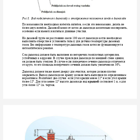
Рис 8. 
Вид подключен
ия к дымоходу и ото
бражения положения
 зонда в дымоходе 
По возможности необ
ходимо избегать изги
бов, а если это нев
озможно, делать не 
более двух
изгибов. Д
ымовой канал от котл
а до дымохода желате
льно изолировать, 
особенно если имеют
ся изгибы и дл
инные участки.
На дымовой тр
убе на расстоянии о
коло 100 мм от дымохода 
котла необходи
мо 
выполнить
отверстие 
и установить гильз
у для датчика температ
уры дымовых 
газов. Без информаци
и о
температ
уре дымовых газов котел не 
функционир
ует в 
автоматическом режи
ме. 
Сам дымоход должен бы
ть выполнен из 
негорючих газоплотны
х материалов, 
устойчивых к коррозии
. В сл
учае прокладки дымохода по вне
шней 
стене здания, 
он должен быть 
утеплен.
В сл
уча
е е
сли поперечное сечени
е дымохода отлич
ается 
от круга, то его площ
адь поперечного
 сечения должна быть 
увеличена на 30%.
Дымоход должен такж
е имеет
дверц
у для очистки, которая д
олжна плотно 
закрываться. Выход д
ымохода на крыш
у
 долж
ен быть выполнен по определен
ным 
нормативам. Различа
ют два сл
у
чая:
если
 угол крыши мен
ее 12° и если 
угол крыши 
более 12°. Для 
у
гла менее 12° выс
ота дымохода над
с
оставляет 1 м, а для
крышей 
угла более 12° см. 
чертеж.