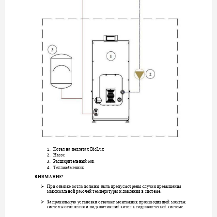
Bi
oLux  
Котел на пеллетах 
1.
Насос
2.
Расширительный бак
3.
Теплообменник
4.
ВНИМАНИЕ! 

При обвязке
ко
тла должны быть пред
усмотрены сл
учаи превыш
ения 
.  
максимальной рабо
чей температ
уры и давления
в системе

За правильн
у
ю
установки отвечает м
онтажник
производив
шей
монтаж 
. 
системы
отопления 
и 
подключивший 
котел к гидравлической си
стеме