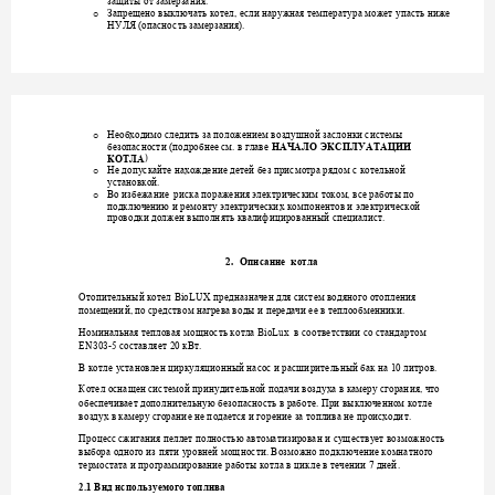
защиты от замерзани
я.
Запрещено выключат
ь котел, если нар
ужная температ
ура может упасть ниже 
o
НУЛЯ
(опаснос
ть замерзания).
Необходимо следить 
за положе
нием возд
ушной заслонки систе
мы 
o
безопасности
(под
робнее см. в главе 
НАЧАЛО ЭКСПЛ
УАТАЦИИ 
) 
КОТЛА
Не доп
у
скайте нахождени
е детей без присмотра ряд
ом с котельной 
o
установкой.
Во избежание  рис
ка поражения эле
ктрическим 
током, все работ
ы по 
o
подключению и ремо
нту электрических 
компонентов и эле
ктрической 
проводки должен вып
олнять квалифициров
анный специали
ст. 
2.
Описание  котла
BioLUX
Отопительный котел 
пр
едназначен для
систем водяного отопления
помещений, по средс
твом нагрева воды и 
передачи ее в теплоо
бменники.
BioLux  
Номинальная
теплова
я
мощность котла
в соо
тветствии со стандарт
ом 
EN
303-
5 составляе
т 20 кВт.
В котле 
у
становлен ц
иркуляционный насос и расши
рительный б
ак на 10 литров.
Котел оснащен систе
мой прин
удительной подачи возд
уха в камеру сгорания, что 
обеспечивает дополн
ительную безопаснос
ть в работе. 
При выключенном 
котле 
воздух в камеру сгора
ние не подается и гор
ение 
за топлива не происходи
т. 
Процесс сжигания пе
ллет полностью
автоматизирован и 
с
у
ществ
ует возможность 
выбора одного из пя
ти уровней мощнос
ти. Возможно под
ключение комнатно
го 
термостата и програ
ммирование работы 
котла в цикл
е в течении 7 дней
.
2.1 Вид использу
емого топлива