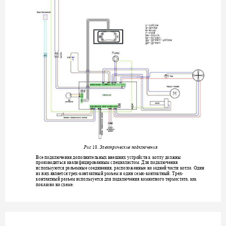
10. 
Рис 
Электрическ
ие подключения
Все подключения доп
олнительных
вне
шних 
у
стройств к
 котлу
д
олжны 
производиться
квали
фицированным специ
алистом. Для п
одключения 
использ
уются разъемные соединения, расп
оложенные на з
адней части котла. Один
-
-
-
из них является трех
контактный разъе
м и один семи
контактный.
Трех
контактный разъем и
спольз
у
ется для подклю
чения комнатного 
термостата, как 
показано на схеме.