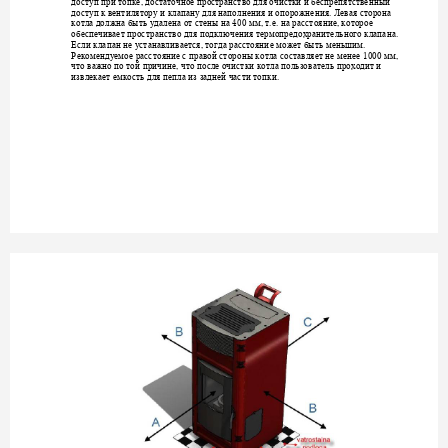
доступ при топке, дос
таточное пространств
о для очистки и беспр
епятственный 
доступ к вентилятор
у и клапан
у
 для напол
нения и опорожнения
. Левая сторона 
40
котла должна быть 
удалена от стены на 
0 мм, т.е. на ра
сстояние, котор
ое 
обеспечивает прос
транство для подключен
ия термопредохрани
тельного клапана.
Если клапан не 
у
станавли
вается, тогда рас
стояние может быть 
меньшим. 
 10
Рекоменд
у
емое расст
ояние с правой сторо
ны котла составляет н
е менее
00 мм, 
что важно по той при
чине, что после очист
ки котла пользовател
ь проходит и 
извлекает емкость дл
я пепла из задней час
ти топки. 