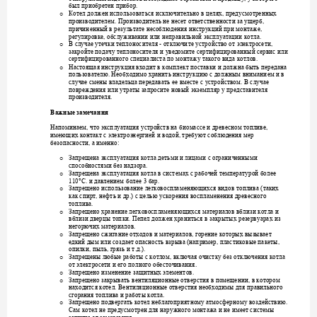
был приобретен приб
ор.
Котел должен исполь
зоваться исключитель
но в целях, пред
усмотренных
o
производителем. Про
изводитель не несет о
тветственности з
а ущерб, 
причиненный в
рез
ультате несоблюдени
я инстр
укций при монтаже, 
регулировке, обсл
уживании или
неправильной э
ксплуатации котла.
- 
В случае утечки тепл
оносителя 
от
ключите 
устройство от электросети, 
o
закройте подач
у
теплоносителя и 
уведомите сертифициров
анный сервис или 
сертифицированного
специалиста по 
монтажу такого вида ко
тлов.
Настоящая инстр
укция входит в комплек
т поставки и должна бы
ть передана
o
пользователю. Необх
одимо хранить инстр
укцию с должным вн
иманием и в 
случае
смены владел
ьца п
ередават
ь ее вместе с 
у
стройством. В с
лучае 
повреждения или 
утраты
запросите новый 
экземпляр 
у представителя 
производителя.
Важные замечани
я
Напоминаем, что экс
плуатация 
у
стройств на би
омассе и древесном топлив
е, 
имеющих контакт с
электроэнергией и вод
ой, треб
уют соблюдения мер 
безопасности, а имен
но:
Запрещена экспл
уатация котла деть
ми и лицами с ограни
ченными 
o
способностями без
надзора.
Запрещена экспл
уатация котла в системах 
с рабочей температ
урой 
более 
o
110
°C.
и давлением б
олее 3 бар.
Запрещено использов
ание легковоспла
меняющихся видов т
оплива (
таких 
o
как спирт, нефть
и д
р.
) с
целью 
ускорения воспламенения дре
весного 
топлива.
Запрещено хранение 
легковоспламеняю
щихся материалов вблиз
и котла и 
o
вблизи
дверцы топ
ки. Пепел должен храни
ться в закрытых р
езер
вуарах
из 
. 
негорючих материало
в
Запрещено сжигание 
отходов и материалов
, горение которых вы
зывает 
o
едкий дым или
соз
дает опасность взры
ва (например, плас
тиковые пакеты, 
опилки, пыль, грязь и
 т.д.).
Запрещены любые ра
боты с котлом, включ
ая очистку без от
ключения ко
тла 
o
. 
от
электросети и е
го полного обесто
чивания
Запрещено изменение
 защитных элемент
ов.
o
Запрещено закрывать
 вентиляционные отв
ерстия в помещении, 
в котором 
o
находится
котел. 
Вентиляционны
е отверстия необходимы для
 правильного 
.
сгорания топлива и 
работы котла
Запрещено подверг
ать котел неблагоприят
ному атмосферном
у воздействию. 
o
Сам котел
не пред
усмотрен для нар
ужного монтажа и не и
меет системы 