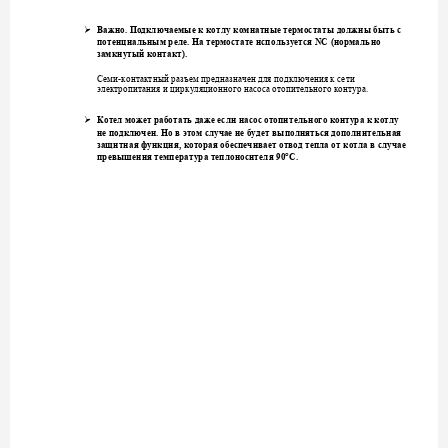

Важно. Подключаем
ые
к котлу
 комнатные термос
таты дол
жны быть 
с 
потенциальным рел
е. На термостате исп
ользуется NC
(нормаль
но 
замкнутый контакт)
.
-
Семи
контактный раз
ъем предназначен для
 подключения к се
ти 
электропитания и цир
куляционного насоса отопител
ьного конт
ура.

Котел может работа
ть
даже есл
и насос отопитель
ного контура к котлу
не подключен. Но 
в этом случае не бу
дет выполняться допол
нительная 
защитная функци
я, которая обеспеч
ивает отвод тепла от кот
ла в случае 
превышения темпер
атура теплоносител
я 90°C. 