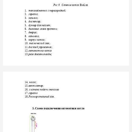
BioLux
Рис 9.  
Сечение котла
1.
теплообменник с пер
егородкой; 
2.
; 
горелка
3.
; 
зольник
4.
диспенсер; 
5.
; 
бункер для пеллет
6.
дымовых газов прото
ки; 
7.
; 
дверца
8.
; 
обшивка
9.
; 
корпус котла
10.
; 
технический люк
11.
; 
дисплей управления
12.
автоматика котла
13.
реле давления воды; 
14.
насос; 
15.
вентилятор; 
16.
система подачи топлива
17.
горелка
18.
Расширительный бак
.
5. 
Схема подключен
ия автоматики ко
тла