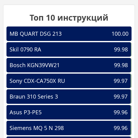
Топ 10 инструкций
MB QUART DSG 213
100.00
Skil 0790 RA
99.98
Bosch KGN39VW21
99.98
Sony CDX-CA750X RU
99.97
Braun 310 Series 3
99.97
Asus P3-PE5
99.96
Siemens MQ 5 N 298
99.96