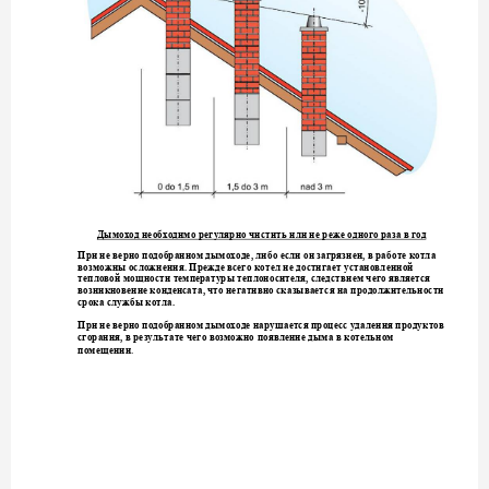
Дымоход необходим
о регулярно чист
ить или не ре
же одного раза в год
При не верно подобр
анном дымоходе, ли
бо если он загрязнен
, в работе котла
возможны осложне
ния. Прежде всего
котел
 не достигает уст
ановленной 
тепловой мощност
и температуры теплон
осителя, следств
ием чего являет
ся 
возникновение ко
нденсата, что не
гативно сказываетс
я на продолжительност
и 
срока слу
жбы котла.
При не верно подобр
анном дымоходе на
рушается процесс
 удале
ния проду
ктов
сгорания, в резул
ьтате чего возможно 
появление дыма в к
отельном 
. 
помещении