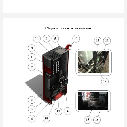
4. 
Разрез котла с опи
санием элементов