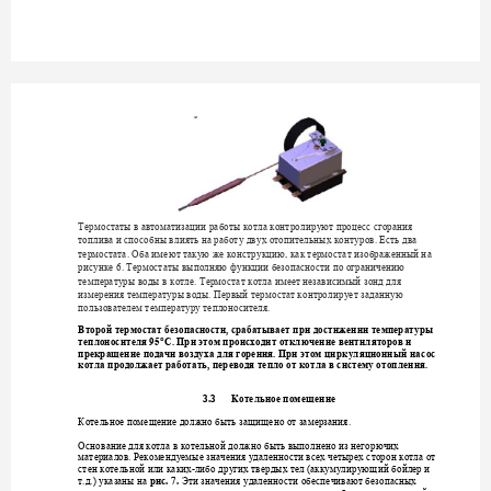
Термостаты в автома
тизации работы 
котла контролир
уют процесс сгорания 
топлива и способны
 влиять на работ
у двух отопительных кон
туров. Есть два 
термостата.
Оба и
меют такую 
же конструкцию, как термо
стат изображенный н
а 
рисунке 6. Термостат
ы выполняю ф
ункции безопасн
ости по ограни
чению 
температ
у
ры
воды в к
отле.
Термостат 
котла имеет независимый з
онд для 
измерения температ
уры воды.
Первый те
рмостат контролир
ует 
заданную 
пользователем темпе
ратуру теплоносителя.
Второй термостат бе
зопасности, сра
батывает п
ри достижении темпер
атуры 
теплоносителя 95°С
. При этом прои
сходит отклю
чение вентилятор
ов и 
прекращение подач
и воздух
а для горения. При этом цир
куляционный нас
ос 
котла продол
жает работать, перевод
я тепло от котла в с
истему
 отопления.
3.3
Котельное помещен
ие
Котельное помещени
е должно быть защищ
ено от замерзания.
Основание для котла 
в котельной должно б
ыть выполнено из нег
орючих 
материалов. Рекомен
дуемые значения 
удаленности всех четыре
х сторон котла от 
-
стен котельной или к
аких
либо др
угих твердых тел (акк
уму
лирующий
 бойлер и 
. 7
. 
т.д.) указаны на 
Эти значения 
удаленности обеспе
чивают безопасны
х 
рис