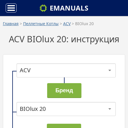
EMANUALS
Главная
>
Пеллетные Котлы
>
ACV
> BIOlux 20
ACV BIOlux 20: инструкция
ACV
BIOlux 20