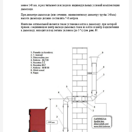
менее 140 мм, и расс
читывается
исходя
 из индивид
уальных условий ко
мплектации 
. 
дымохода
При диаметре дымох
ода (или сечению, э
квивалентном
у
диаметр
у трубы 140мм) 
-
8 
высота дымохода дол
жна составлять 7
метров. 
Наиболее оптимал
ьной является такая 
установка котла к дымохо
ду, при которой 
прямая,
соединяющая
 центр выхода дымов
ых газов из котла и ц
ентр подключения 
. 8
).
к дымоход
у
, находит
ся
под легким 
уклоном (до 3 %) (
см. р
ис