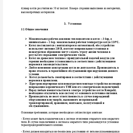
бункер котла рассчит
ан на 50 кг пеллет. Ка
мера сгорания выпол
нена из не
горючи
х, 
высокопрочных мате
риалов.
3.
Установка
3.1 Общие замечан
ия

Максимальное
р
абочее давление
теплоносителя 
в
котле
–
3 
бар, а 
C.
минимальное –
1 
бар. максималь
ная рабочая темпера
тура котла 110
°
, 

Котел поставляетс
я с вентилятором и 
автоматикой
оба у
стройства 
используют
питание 230 В, поэтому
 неправиль
ная установка и 
неаккуратное обращ
ение могут создать
угрозу 
жизни человека в 
результате пора
жения электрическим т
оком.

Котел на древесном 
топливе
с п
ринудитель
ной подачей возду
ха для 
горения
необход
имо
у
станавливать в соответстви
и с действующими 
нормами и законода
тельством. 

Любое
изменение 
конструкции к
отла не допу
скается. Производ
итель в 
праве отказать в гар
антийном обслу
живании при нару
шении данного 
условия.

Котел должен быть
 смонтирова
н
в соответствии
 с действующими 
.  
нормами и правила
ми

При
транспортиро
вке или неакку
ратном монтаже устро
йства возможно 
повреждение керам
ического ТЭН или
 его электри
ческих подключений.
Ko
mpakt, 

Перед любым вмеш
ательством в элект
ро
устройство котла
необходимо отключ
ить всю систему от о
сновного источ
ника питания.

Производитель
 не несет ответствен
ность в слу
чае повреждений
оборудования 
или ущерба, вызванн
ого не правильной
транспортировко
й, хранением, 
монтажо
м, эксплуатацие
й и 
.  
обслуживанием
Основные требования
, которые необходи
мо соблюсти при 
монтаже:
- 
Котел может быть п
одключен как к систе
ме отопления 
открытого или
закрытого 
типа. В сл
у
чае подкл
ючения к системам за
крытого типа р
екоменд
уется установка 
.
термопредохранитель
ного
клапана
- 
Котел должен наход
иться на безопасном 
расстоянии от лег
ковоспламе
няющихся