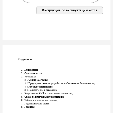
Инструкция п
о эксплуатац
ии котла
Мо
щност
ь
20 
кВ
т
Содержание: 
1.
; 
Примечание
2.
Описание котла
; 
3.
; 
Установка
3.1
; 
Общие замеча
ния
3.2
; 
Предохранит
ельные у
стройства и обес
печение безопасн
ости
3.3
; 
Котельное помещ
ение
3.4
Подключение к д
ымоходу
; 
4.
BIOl
ux
Разрез
котл
а 
с описанием эл
ементов; 
5.
Схема подключ
ения автомат
изации; 
6.
Таблицы техн
ических дан
ных; 
7.
Гидравлическая 
схема; 
8.
Гарантия; 