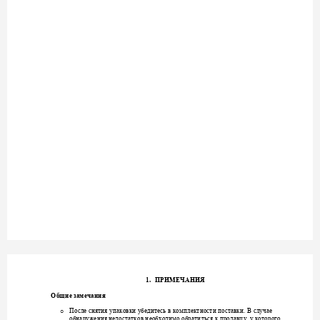
1.
ПРИМЕЧАНИЯ
Общие замечания
После снятия 
упаковки убедитесь в компле
ктности поставки. 
В случае 
o
обнар
у
жения
недоста
тков необходимо обр
атиться к продавц
у, у которого 