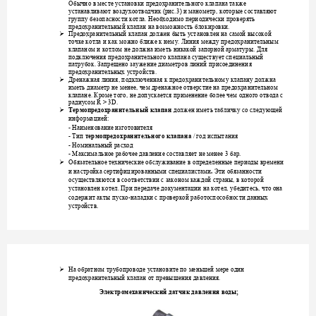
Обычно в месте
установки предохранител
ьного клапана та
кже 
устанавливают возд
ухоотводчик (рис.3) и маноме
тр, 
которые
со
ставляют 
группу безопасности 
котла.
Не
обхо
димо периодически прове
рять 
предохранительны
й клапан на возможнос
ть
блоки
ровки.

Предохранительный 
клапан должен быть 
установлен на самой высокой 
точке котла
и ка
к можно ближе к нем
у. Линия между предохрани
тельным 
клапаном и котлом не
должна имет
ь никакой запорной арма
туры. Для 
подключения пред
охранительного
клапана с
уществует специальны
й 
патрубок. Запрещено 
заужение диаметров
линий п
рисоединения 
предохранительных 
устройств.

Дренажная линия, п
одключенная к предох
ранительном
у клапану
 долж
на 
иметь диаметр
не 
менее, чем дренажное о
тверстие на пре
дохран
ительном 
клапане. Кроме того, 
не
доп
ускается применение бол
ее чем одного отвода с 
ради
у
сом R > 3D.

должен имет
ь табличку со след
ующей 
Термопредохраните
льный клапан
информацией: 
- 
Наименование из
готовителя
- 
Тип 
/ год 
ис
пытания
термопредох
ранительного клапа
на
- 
Номинальный расхо
д 
- 
. 
Максимальное
рабо
чее
давление составл
яет
не менее
3 бар

Обязательное технич
еские обслуживание в
 определенные периоды
 времени 
. 
и настройка сертифиц
ированными 
специалистами
Эти обязанности 
осуществляются в со
ответствии с зак
оном
каждой страны
, в которой 
установлен котел. 
При передаче док
ументации на котел, 
убедитесь, что она 
-
содержит акты п
уско
на
ладки
с провер
кой работоспособности д
анных 
. 
устройств

На обратном тр
убопроводе 
у
становите
по
 меньшей мере один
предохранительный к
лапан от превыш
ения давления. 
Электромеханическ
ий датчик давлени
я воды;