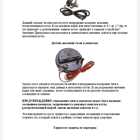
Данный элемент без
опасности к
отла непреры
вно измеряет давле
ние 
. 
теплообменнике
кот
ла
Если давление вы
ше или н
иже значения 
от 0,5 до 2,7 бар 
то 
это приводит к сраба
тыванию защиты ко
тла. 
приводит к закрыл
и устройство? 
Значение Придельное
 максимальное и
минимальное давление з
адается при по
мощи 
.
автоматики котла
Датчик давления
газов в дымоход
е
Задача этого элемен
та
безопасности я
вляется неп
рерывное измерение
тяги в 
дымоходе и передача
 этих данных в авто
матик
у
 котла
. Если разреж
ение значение 
, 
выше или ниже задан
ных
котел
 останавливается и на диспл
ее отопбажается 
.  
сообщение об ошиб
ке
: 
ПРЕДУПРЕЖДЕНИ
Е умень
шение
тяги в дымох
оде может быть вызвано
, 
засорением
дымох
ода, загря
зненность
д
ымовых каналов 
котла
разгерметизацией д
верей, люков д
ымовых каналов и т.д.. 
Эти неисправности
мог
ут привести к задымлению
 помещения и
 образованию
. 
угарного
газ, который может в 
крайних сл
учаях нанести в
ред здоровью
Термостат защит
ы от перегрева