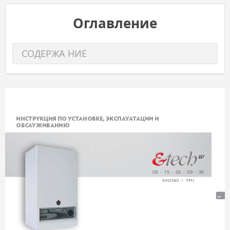
Оглавление
СОДЕРЖА НИЕ
EN
FR
ИН
С
ТР
УКЦИЯ П
О У
С
Т
АНО
В
КЕ, Э
К
С
ПЛ
У
А
Т
АЦИИ И 
NL
ОБ
С
Л
У
ЖИВАНИЮ
ES
IT
DE
09 - 15 - 22 - 28 - 36
MONO / TRI
PL
RU