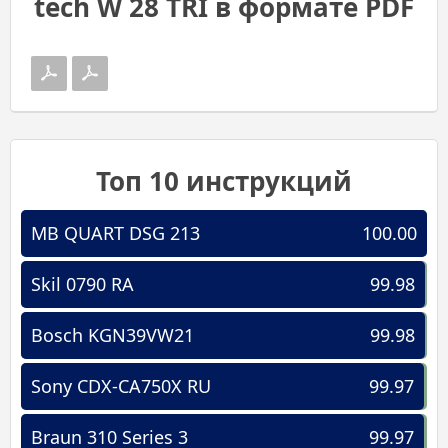
tech W 28 TRI в формате PDF
Топ 10 инструкций
MB QUART DSG 213
100.00
Skil 0790 RA
99.98
Bosch KGN39VW21
99.98
Sony CDX-CA750X RU
99.97
Braun 310 Series 3
99.97