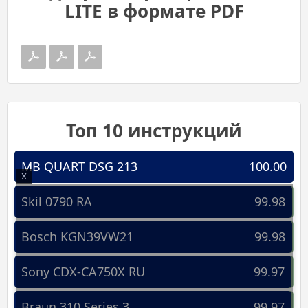
LITE в формате PDF
Топ 10 инструкций
MB QUART DSG 213
100.00
X
Skil 0790 RA
99.98
Bosch KGN39VW21
99.98
Sony CDX-CA750X RU
99.97
Braun 310 Series 3
99.97