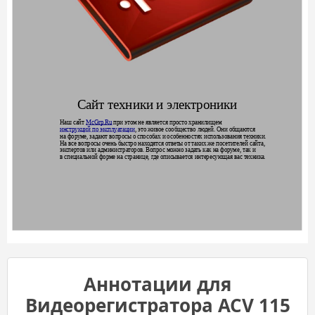
Сайт те
хники и э
лек
т
роники
Наш сайт 
McGrp.Ru
 при это
м не является про
сто хранилищем
инструкций по эк
сплуа
тации
, это жив
ое
 сообщес
тво лю
дей. Они общаются
на фору
ме, задают вопросы о спо
собах и о
собенно
стях испо
льзования те
хники.
На все вопросы очень быстро нах
о
дятся
 от
веты от таких же пос
етителей сай
та,
эк
сперт
ов или администр
а
торов. Вопрос можно зада
ть как на фор
уме, так и
в специальной форме на странице, г
де описывается интере
сующая вас техник
а.
Аннотации для
Видеорегистратора ACV 115