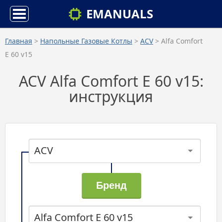
EMANUALS
Главная
>
Напольные Газовые Котлы
>
ACV
> Alfa Comfort
E 60 v15
ACV Alfa Comfort E 60 v15:
инструкция
ACV
Alfa Comfort E 60 v15