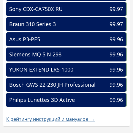
Sony CDX-CA750X RU
99.97
Braun 310 Series 3
99.97
Asus P3-PE5
99.96
Siemens MQ 5 N 298
99.96
YUKON EXTEND LRS-1000
99.96
Bosch GWS 22-230 JH Professional
99.96
Philips Lunettes 3D Active
99.96
К рейтингу инструкций и мануалов →