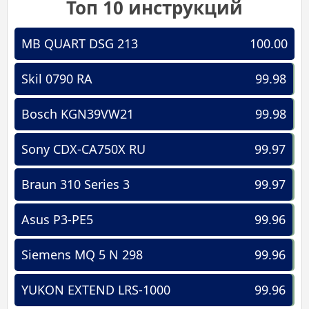
Топ 10 инструкций
MB QUART DSG 213
100.00
Skil 0790 RA
99.98
Bosch KGN39VW21
99.98
Sony CDX-CA750X RU
99.97
Braun 310 Series 3
99.97
Asus P3-PE5
99.96
Siemens MQ 5 N 298
99.96
YUKON EXTEND LRS-1000
99.96