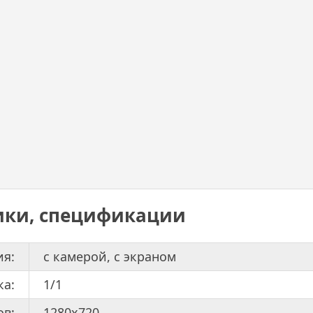
ики, спецификации
ия:
с камерой, с экраном
ка:
1/1
ов:
1280x720