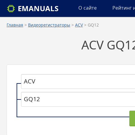
EMANUALS
О сайте
Рейтинг 
Главная
>
Видеорегистраторы
>
ACV
> GQ12
ACV GQ12
ACV
GQ12