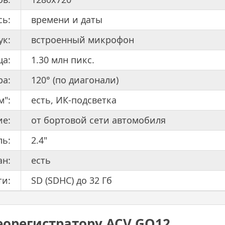
сь:
времени и даты
ук:
встроенный микрофон
а:
1.30 млн пикс.
ра:
120° (по диагонали)
м":
есть, ИК-подсветка
ие:
от бортовой сети автомобиля
ль:
2.4"
н:
есть
ти:
SD (SDHC) до 32 Гб
еорегистратору ACV GQ12