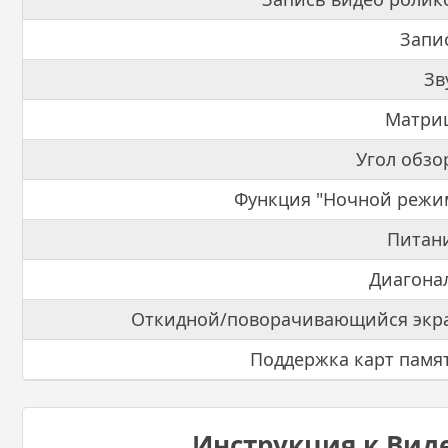
Запи
Зв
Матриц
Угол обзо
Функция "Ночной режи
Питан
Диагона
Откидной/поворачивающийся экра
Поддержка карт памя
Инструкция к Вид