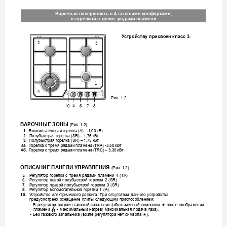
Варочная пов
ерхность с 4 газ
овыми конф
орками, 
с горелкой с тре
мя  рядами пламени
У
стройству присвоен класс 3.
2
3
1
4
Рис. 1.2
7
5
10
6
8
В
АРОЧНЫЕ ЗОНЫ 
(Рис. 1.2)
1.
Вспомога
те
льная горе
лка (А) – 1,00 кВт 
2.
Полубыстрая горе
лк
а (SR) – 1,75 кВт
3.
Полубыстрая горе
лка (SR) – 1,75 кВт
4а
. 
Г
орелка с тремя рядами пламени (TRA) -3,50 кВ
т
4б.
Г
оре
лка с тремя рядами пламени (TRC) – 3,30 кВт
ОПИС
АНИЕ ПАНЕЛИ УПР
АВЛЕНИЯ
(Рис. 1.2)
5.
Р
егулят
ор 
горе
лки 
с 
тремя 
рядами 
пламени 
4 
(TR)
6.
Р
егулят
ор 
левой 
полубыстрой 
горе
лки 
2 
(SR)
7.
Р
егулят
ор 
правой 
полубыстрой 
горе
лки 
3 
(SR)
8.
Р
егулят
ор 
вспомога
те
льной 
горелки 
1 
(А) 
10.
У
стройство 
электрического 
розжига. 
При 
отсут
ствии 
данного 
устройства 
преду
смотрено 
оснащение 
плиты 
следующим 
приспособлением: 
- 
В 
регулят
ор 
встроен 
газовый 
запальник 
(обозначенный 
символом 
после 
изображения 
★
пламени 
- 
максимальный 
нагрев/ 
максимальная 
подача 
газа).
- 
Без 
газ
ового 
запальник
а 
(возле 
регулятора 
нет 
символа 
). 
★