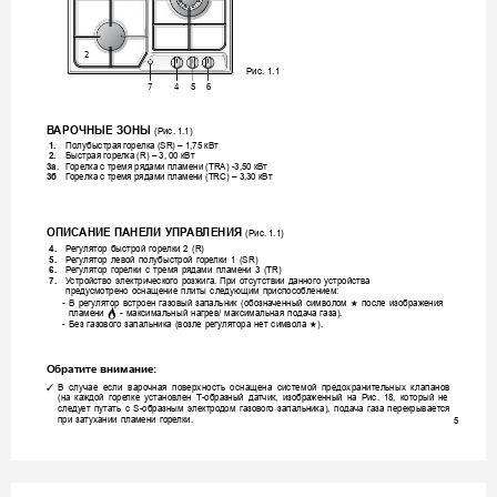
2
Рис. 1.1
7
4
5
6
В
АРОЧНЫЕ ЗОНЫ 
(Рис. 1.1)
 1.
Полубыстрая г
орелка (SR) – 1,75 кВ
т
 2.
Быстрая горе
лк
а (R) – 3, 00 кВт
3а
.  
Г
оре
лк
а с тремя рядами пламени (TRA) -3,50 кВ
т
3б
Г
орелка с тремя рядами пламени (TRC) – 3,30 кВт
ОПИС
АНИЕ ПАНЕЛИ УПР
АВ
ЛЕНИЯ
(Рис. 1.1)
4.
Р
егулят
ор 
быстрой 
горе
лки 
2 
(R) 
5.
Р
егулят
ор 
левой 
полубыстрой 
горе
лки 
1 
(SR)
6.
Р
егулят
ор 
горе
лки 
с 
тремя 
рядами 
пламени 
3 
(TR)
7.
У
стройство 
электрического 
розжига. 
При 
отсутствии 
данного 
устройства 
пре
дусмотрено 
оснащение 
плиты 
следующим 
приспособлением: 
- 
В 
регулят
ор 
встроен 
газовый 
запальник 
(обозначенный 
символом 
после 
изображения 
★
пламени 
- 
максимальный 
нагрев/ 
максимальная 
подача 
газа).
- 
Без 
газ
ового 
запальник
а 
(возле 
регулятора 
нет 
символа 
). 
★
Обратите внимание:
В
с
лу
ча
е 
есл
и 
вароч
на
я 
пове
рхн
ос
ть
о
сн
аще
на
с
ис
тем
ой
пр
едох
ра
ни
тельн
ых
к
л
апа
но
в 
✓
(на 
каждой 
горе
лк
е 
у
станов
лен 
Т-обра
зный 
да
тчик, 
изображенный 
на 
Рис. 
18, 
который 
не 
следу
ет 
пута
ть 
с 
S-образным 
электро
дом 
га
зовог
о 
запальник
а), 
пода
ча 
газа 
перекрывает
ся 
при 
затухании 
пламени 
горе
лки. 
5