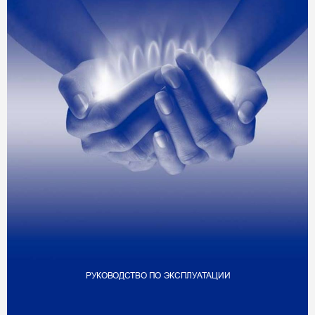
РУКОВО
ДСТВ
О 
ПО 
ЭКС
ПЛ
У
А
Т
АЦИ
И