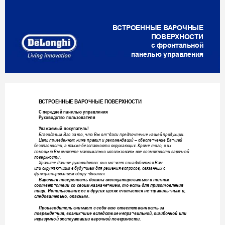
В
СТР
ОЕННЫЕ В
АРОЧНЫЕ 
ПОВЕР
ХНОСТИ
с фронтальной
панелью управл
ения 
1
В
С
ТРОЕННЫЕ В
АРОЧНЫЕ ПОВЕР
ХНОСТИ
С передней панелью управления
Руково
дств
о польз
ователя
У
важаемый покупатель!
Благодарим Вас за т
о, что Вы от¬дали пре
дпо
чтение нашей продукции.
Цель прив
еденных ниже правил и рекомендаций – обеспе¬чение Ва¬шей 
безопасности, а т
акже безопасности окр
ужающих. Кроме того, с их 
помощью Вы сможе
те максимально испо
льзов
ать все в
озмо
жности варо
чной 
повер
хности. 
Храните данное р
уководств
о: оно мо¬жет понадобиться Вам 
или окр
ужаю¬щим в буду¬ще
м для решения вопросов, св
язанных с 
функциониров
анием обор
у¬дов
ания.    
Варо
чная поверхность должна экспл
уатироваться в полном 
соответ¬ствии со св
оим назначе¬нием, то есть для приг
отовления 
пищи. Использование ее в др
угих целях с
читается не¬правиль¬ным и, 
следовательно, опасным. 
Производит
ель снимает с себя всю ответ
ственность за 
поврежде¬ния, в
озник¬шие всл
едствие непра¬вильной, ошибо
чной или 
нераз
умной эксплуатации варо
чной повер
хности.   