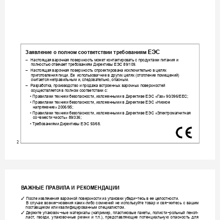
ЕЭС
Заявл
ение о полно
м соотв
ет
ствии требов
аниям 
– 
Настоящая варо
чная поверхность мо
жет контактирова
ть с продуктами п
итания и 
полностью о
тве
чае
т требованиям Директивы ЕЭС 89/109.
– 
Настоящая варо
чная поверхность спроектирована исклю
чите
льно в це
лях 
приго
тов
ления пищи. Ее  использов
а¬ние в других це
лях (о
топление помещений) 
считае
тся неправильным и, следова
те
льно, опасным.
– 
Р
азработка, произво
дство и продажа в
строенных варочных пов
ерхностей 
осуществ
ляет
ся в полном соотв
ет
ствии с:
• Правилами те
хники без
опасности, изложенными в Директиве ЕЭС «Г
аз» 90/396/EEC;
• Правилами те
хники без
опасности, изложенными в Директиве ЕЭС «Низкое 
напряжение» 2006/95;
• Правилами те
хники без
опасности, изложенными в Директиве ЕЭС «Э
лектромагнитная 
со¬вмести¬мость» 89/336; 
• Т
ребованиями Директивы ЕЭС 93/68.
2
В
АЖНЫЕ 
ПР
АВИЛА И 
РЕКОМЕНДАЦИИ
✓
После извле
чения варочной поверхности из упаковки убе
ди¬тесь в ее це
лостности. 
В 
случае 
возник¬нов
ения 
каких-либо 
с
омнений 
не 
используйт
е 
товар 
и 
свя¬житесь 
с 
вашим 
поставщиком или квалифицированным специалист
ом.
✓
Держите 
упаковоч¬ные 
материалы 
(например, 
пластиковые 
пак
е
ты, 
полисти¬ро
льный 
пеноп-
ла
с
т
, 
гв
озди
,
у
п
ак
о
воч
н
ые
р
е
мн
и
и
т
.
п
.)
, 
п
ред
с
та
вля
ющ
и
е 
пот
ен
ц
иа
л
ьн
у
ю 
оп
а
сн
о
ст
ь
д
л
я 