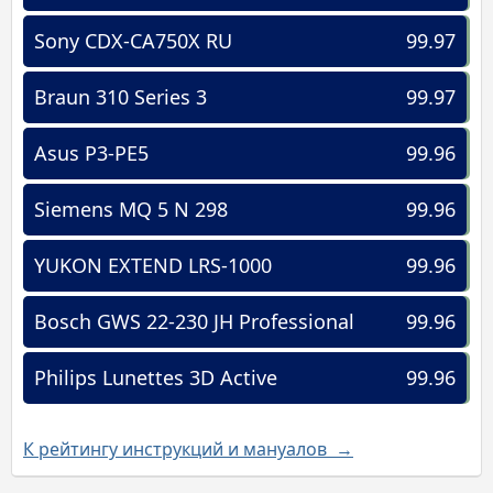
Sony CDX-CA750X RU
99.97
Braun 310 Series 3
99.97
Asus P3-PE5
99.96
Siemens MQ 5 N 298
99.96
YUKON EXTEND LRS-1000
99.96
Bosch GWS 22-230 JH Professional
99.96
Philips Lunettes 3D Active
99.96
К рейтингу инструкций и мануалов →