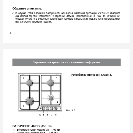
Обратите внимание:
В
с
лу
ча
е 
есл
и 
вароч
на
я 
пове
рхн
ос
ть
о
сн
аще
на
с
ис
тем
ой
пр
едох
ра
ни
тельн
ых
к
л
апа
но
в 
✓
(на 
каждой 
горе
лк
е 
у
станов
лен 
Т-обра
зный 
да
тчик, 
изображенный 
на 
Рис. 
18, 
который 
не 
следу
ет 
пута
ть 
с 
S-образным 
электро
дом 
га
зовог
о 
запальник
а), 
пода
ча 
газа 
перекрывает
ся 
при 
затухании 
пламени 
горе
лки. 
6
Варочная пов
ерхность с 4 газ
овыми конф
орками
У
стройству присвоен класс 3.
2
3
1
4
Рис. 1.3
7
5
10
6
8
В
АРОЧНЫЕ ЗОНЫ 
(Рис. 1.3)
1.
Вспомог
ат
ельная г
оре
лка (А) – 1,00 кВт 
2.
По
лубыстрая горе
лка (SR) – 1,75 кВт