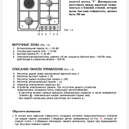
х
н
о
с
т
е
й
к
л
а
с
с
а
“
Y
”
.
М
и
н
и
м
а
л
ь
н
о
е 
-
ра
с
с
то
ян
и
е
м
еж
д
у
ва
р
очн
о
й
п
о
ве
р
хностью 
и 
боковой 
с
тенкой, 
кот
орая 
выше 
чем 
с
ама 
поверхно
сть, 
должно 
быть 100 мм. 
1
3
Рис. 1.4
7
10
9
5
6
8
В
АРОЧНЫЕ ЗОНЫ 
(Рис. 1.4)
1.
Вспомога
те
льная горе
лк
а (А) – 1,00 кВт 
2.
Полубыстрая г
орелка (SR) – 1,75 кВ
т
3.
Быстрая горе
лк
а (R) – 3, 00 кВт
4
. 
Э
лектрическ
ая варочная з
она, диаметр 145 мм, мощность обычной з
оны - 1000 В
т
, зоны,  
работающ
ей в ускоренном режиме – 1500 В
т
. 
ОПИС
АНИЕ ПАНЕЛИ УПР
АВЛЕНИЯ
(Рис. 1.4)
5.
Р
егулят
ор 
задней 
левой 
электрической 
варочной 
зоны 
4
6.
Р
егулят
ор 
быстрой 
горе
лки 
3 
(R)
7.
Р
егулят
ор 
правой 
полубыстрой 
горе
лки 
3 
(SR)
8.
Р
егулят
ор 
вспомог
ате
льной 
горелки 
1 
(А)
9
. 
Индикатор 
электрических 
варочных 
зон
10
. 
У
стройство 
электрического 
розжига. 
При 
отсут
ствии 
данного 
устройства 
предусмо
трено 
оснащение 
плиты 
следующим 
приспособ
лением: 
- 
В 
регулят
ор 
встроен 
газовый 
запальник 
(обозначенный 
символом 
после 
изображения 
★
пламени 
- 
максимальный 
нагрев/ 
максимальная 
подача 
газа).
- 
Без 
газ
ового 
запальник
а 
(возле 
регулятора 
нет 
символа 
). 
★
Обратите внимание:
В
с
лу
ча
е 
есл
и 
вароч
на
я 
пове
рхн
ос
ть
о
сн
аще
на
с
ис
тем
ой
пр
едох
ра
ни
тельн
ых
к
л
апа
но
в 
✓
(на 
каждой 
горе
лк
е 
у
станов
лен 
Т-обра
зный 
да
тчик, 
изображенный 
на 
Рис. 
15
, 
который 
не 
следу
ет 
пута
ть 
с 
S-образным 
электро
дом 
га
зовог
о 
запальник
а), 
пода
ча 
газа 
перекрывает
ся 
при 
затухании 
пламени 
горе
лки.