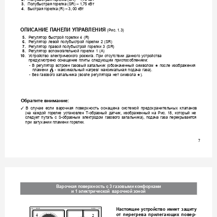
3.
По
лубыстрая горе
лка (SR) – 1,75 кВт
4
. 
Быстрая г
оре
лк
а (R) – 3, 00 кВ
т
ОПИС
АНИЕ ПАНЕЛИ УПР
АВЛЕНИЯ
(Рис. 1.3)
5.
Р
егулят
ор 
быстрой 
горе
лки 
4 
(R)
6.
Р
егу
лятор 
левой 
полубыстрой 
горе
лки 
2 
(SR)
7.
Р
егу
лятор 
правой 
полубыстрой 
горе
лки 
3 
(SR)
8.
Р
егу
лятор 
вспомог
ате
льной 
горе
лки 
1 
(А) 
10
. 
У
стройство 
электрического 
розжига. 
При 
отсут
ствии 
данного 
устройства 
преду
смотрено 
оснащение 
плиты 
следующим 
приспособлением: 
- 
В 
регулят
ор 
встроен 
газовый 
запальник 
(обозначенный 
символом 
после 
изображения 
★
пламени 
- 
максимальный 
нагрев/ 
максимальная 
подача 
газа).
- 
Без 
газ
ового 
запальник
а 
(возле 
регулятора 
нет 
символа 
). 
★
Обратите внимание:
В
с
лу
ча
е 
есл
и 
вароч
на
я 
пове
рхн
ос
ть
о
сн
аще
на
с
ис
тем
ой
пр
едох
ра
ни
тельн
ых
к
л
апа
но
в 
✓
(на 
каждой 
горе
лк
е 
у
станов
лен 
Т-обра
зный 
да
тчик, 
изображенный 
на 
Рис. 
18, 
который 
не 
следу
ет 
пута
ть 
с 
S-образным 
электро
дом 
га
зовог
о 
запальник
а), 
пода
ча 
газа 
перекрывает
ся 
при 
затухании 
пламени 
горе
лки. 
7
Варочная пов
ерхность с 3 газ
овыми конф
орками
и 1 эл
ектрической  в
арочной з
оной
Настоящее 
устройство 
имеет 
защит
у 
-
4
от
п
е
р
е
г
р
е
в
а
п
р
и
л
е
г
а
ю
щ
и
х
п
о
в
е
р
2