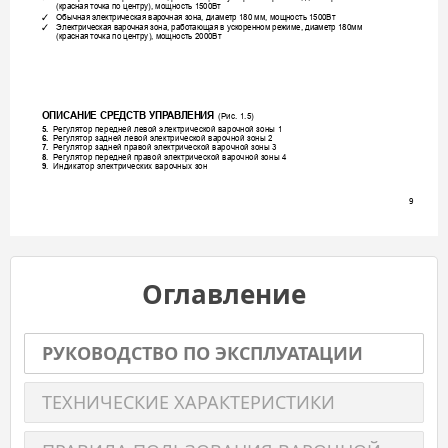
(красная то
чка по центру), мощность 1500Вт
Обычная электрическ
ая варо
чная зона, диаме
тр 180 мм, мощность 1500Вт
✓
Электрическая варочная зона, рабо
тающая в ускоренном режиме, диаме
тр 180мм 
✓
(красная то
чка по центру), мощность 2000Вт
ОПИС
АНИЕ СРЕДСТВ УПР
АВ
ЛЕНИЯ 
(Рис. 1.5)
5.
Регу
лятор пере
дней левой электрической варо
чной зоны 1 
6.
Регу
лятор задней левой э
лектрической варочной зоны 2
7.
Регу
лятор задней правой э
лектрической варочной зоны 3
8
. 
Регу
лятор пере
дней правой электрической варо
чной зоны 4
9
. 
Индик
атор э
лектрических варочных з
он  
9
Оглавление
РУКОВОДСТВО ПО ЭКСПЛУАТАЦИИ
ТЕХНИЧЕСКИЕ ХАРАКТЕРИСТИКИ