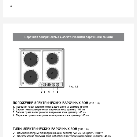
8
Варочная пов
ерхность с 4 э
лектрическими варо
чными зонами
4
2
1
3
Рис. 1.5
7
8
5
9
6
ПО
ЛОЖЕНИЕ Э
ЛЕК
ТРИЧЕСКИХ В
АРОЧНЫХ ЗОН 
(Рис. 1.5)
1.
Передняя лев
ая электрическая варочная зона, диаме
тр 180 мм 
2.
Задняя левая э
лектрическ
ая варочная з
она, диаме
тр 180 мм
3.
Задняя правая э
лектрическ
ая варочная з
она, диаме
тр 145 мм
4
. 
Передняя прав
ая электрическая варочная зона, диаме
тр 145 мм
ТИПЫ Э
ЛЕКТРИЧЕСКИХ В
АРОЧНЫХ ЗОН 
(Рис. 1.5)
Обычная электрическ
ая варо
чная зона, диаме
тр 145 мм, мощность 1000Вт
✓
Электрическая варочная зона, рабо
тающая в ускоренном режиме, диаме
тр 145 мм  
✓