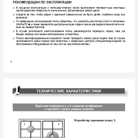
РЕКОМЕНДАЦИИ 
ПО 
ЭКСПЛУ
А
Т
АЦИИ
В 
процессе 
эксплуатации 
и 
непосре
д¬ственно 
после 
выклю
чения 
т
емпера¬тура 
некоторых 
✓
частей варочной поверхности очень выс
ока. 
Дотрагиваться запре¬щено!
Следите 
за 
тем, 
чтобы 
рядом 
с 
варо
чной 
поверхностью 
не 
был
о 
дет
ей, 
особенно 
ког
да 
она 
✓
включена.
По 
завершении 
использования плиты 
убедитесь, 
что 
указате
ль 
регулятора стоит 
в 
положении 
✓
ЗАКРЫТ
О 
, 
а 
также 
перекройте 
центральный 
кран по
да
чи 
газа 
из распре
де
лите
льной 
сети 
или 
●
кран на 
газов
ом 
баллоне.  
В 
случае 
длит
ельног
о 
неиспольз
ования 
плиты 
рекомендует
ся 
перекрыть 
подачу 
г
аза 
(на 
✓
Вашем газовом или газово-э
лектрическом 
устройстве).
Т
олько 
квалифицированный 
специалист 
может 
проводить 
смазку 
крана 
пода
чи 
газа. 
В 
случае 
✓
неисправности 
крана 
подачи 
га
за 
свяжитесь 
с 
сервисным 
центром 
(специализирующемся 
на 
обслуживании оборудов
ания 
на газу или 
на 
га
зу/электричестве).  
4
1
ТЕХНИЧЕСКИЕ ХАР
АК
ТЕРИС
ТИКИ 
Варочная пов
ерхность с 3 газ
овыми конф
орками, 
с горелкой с тре
мя  рядами пламени
У
стройству присвоен класс 3.
1
3