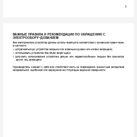
3
В
АЖНЫЕ 
ПР
АВИЛА И 
РЕКОМЕНДАЦИИ 
ПО 
ОБР
АЩЕНИЮ С 
Э
ЛЕКТРООБОРУ¬ДОВ
АНИЕМ 
Все э
лектрические у
стройства до
лжны 
исполь¬зов
аться 
в соо
тве
тствии 
с основными 
прави¬лами, 
в частности: 
– 
дотрагива
ться до 
устройства мокрыми 
или 
влажными руками 
или 
ногами запрещено;
– 
использов
ать устройство без обуви запре¬щено;
– 
допускать 
испо
льзование 
устройства 
де
тьми 
или 
не
дееспособными 
людьми 
без 
присмотра 
других лиц 
запрещено;
Произво
дите
ль 
снимает 
с 
себя 
всю 
отве
тствен¬ность 
за 
повреждения, 
возник¬шие 
вследствие 
неправильной, ошибочной 
или неразумной эк
с¬плуа
тации варочной поверхности.