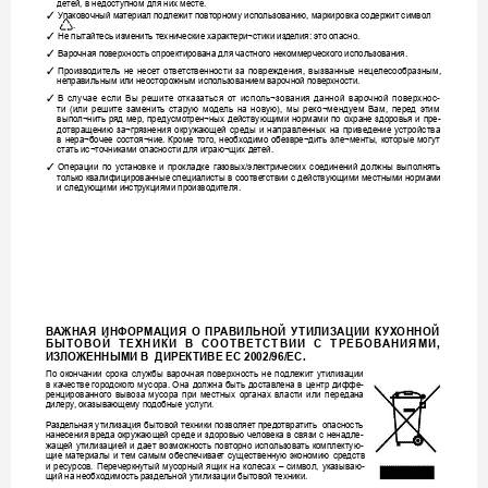
де
тей, в недоступном для них месте.
✓
У
паковочный ма
териал по
длежит повт
орному использов
анию, маркировк
а содержит симво
л 
. 
✓
Не пытайтесь изменить т
ехнические характери¬стики из
де
лия: эт
о опасно.
✓
Варочная пов
ерхность спроектирована для частного некоммер
ческого использ
ования.
✓
Про
изводи
тель 
не
не
сет 
ответствен
нос
ти 
за 
повр
ежде
ния
, 
в
ызва
нн
ые 
н
ецелес
оо
браз
ным
, 
неправильным или неосторожным испо
льзованием в
арочной повер
хности.
✓
В
с
л
у
ч
а
е
е
с
л
и
В
ы
р
е
ш
и
те
о
т
к
аз
а
т
ь
с
я
от
и
с
п
ол
ь
¬
з
о
в
а
н
и
я
д
а
н
н
о
й
в
а
р
о
ч
н
о
й
п
о
в
е
рх
н
о
с
-
ти
(и
ли
ре
ш
ит
е 
з
ам
ен
и
ть
ст
ар
ую
мод
ель
н
а
н
о
вую
)
, 
м
ы 
ре
к
о
¬м
е
нд
уе
м
В
а
м,
пе
ред
эти
м 
выпол¬нить 
ряд 
мер, 
предусмо
трен¬ных 
действующими 
нормами 
по 
охране 
здоровья 
и 
пре-
дотвращению 
за
¬грязнения
окружающей
среды 
и 
напр
авленных 
на 
п
риведение 
устройс
тва 
в 
нера¬бочее 
состоя¬ние. 
Кроме 
того, 
необх
одимо 
обе
звре¬дить 
эле¬менты, 
которые 
могут 
ста
ть ис¬точниками опасности для играю¬щих де
тей.
✓
Операци
и 
по 
установ
ке 
и 
прокл
адке 
газ
овых/
электриче
ских 
с
оединений 
д
олжны 
выполнять 
то
лько квалифицированные специалисты в с
оотве
тствии с действующими местными нормами 
и следующими инстр
укциями производит
еля.
В
А
Ж
Н
А
Я
И
НФ
О
Р
М
А
Ц
И
Я
О 
П
Р
АВ
И
Л
Ь
Н
О
Й
У
Т
И
Л
И
ЗА
Ц
И
И
К
У
ХО
Н
Н
О
Й 
Б
Ы
Т
О
В
О
Й
Т
Е
Х
Н
И
К
И
В
С
О
О
Т
В
Е
Т
С
Т
В
И
И
С
Т
Р
Е
Б
О
В
А
Н
И
Я
М
И
, 
ИЗ
ЛОЖЕННЫМИ В  ДИРЕКТИВЕ ЕС 2002/96/EC.
По 
окончании 
срок
а 
службы 
варочная 
поверхность 
не 
подлежит 
утилизации 
в 
к
ачестве 
городског
о 
м
усора. 
Она 
должна 
быть 
достав
лена 
в 
центр 
диффе-
ренц
иро
ванно
го 
вывоз
а 
м
усо
ра 
при 
мест
ных
орган
ах 
вла
сти 
или 
пер
едана 
дилеру
, оказывающ
ему подобные услуги. 
Р
азде
льная 
утилизация 
бытовой 
те
хники 
позво
ляе
т 
предо
твратить  
опасность 
нанесения 
вреда окружающей 
среде 
и 
здоровью 
человека 
в 
связи 
с 
ненадле-
жащей 
утилизацией 
и 
дает 
возможность 
повторно 
использова
ть 
комплек
тую-
щие 
материалы 
и 
тем 
самым 
обеспечивае
т 
существенную 
экономию 
средств 
и 
ресурсов. 
Перечеркнутый 
м
усорный 
ящик 
на 
к
олесах 
– 
символ, 
указываю-
щий на необ
ходимость ра
зде
льной утилизации бытовой т
ехники. 