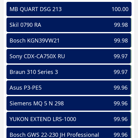
MB QUART DSG 213
100.00
Skil 0790 RA
99.98
Bosch KGN39VW21
99.98
Sony CDX-CA750X RU
99.97
Braun 310 Series 3
99.97
Asus P3-PE5
99.96
Siemens MQ 5 N 298
99.96
YUKON EXTEND LRS-1000
99.96
Bosch GWS 22-230 JH Professional
99.96