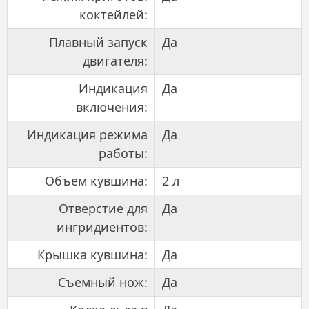
коктейлей:
Плавный запуск
Да
двигателя:
Индикация
Да
включения:
Индикация режима
Да
работы:
Объем кувшина:
2 л
Отверстие для
Да
ингридиентов:
Крышка кувшина:
Да
Съемный нож:
Да