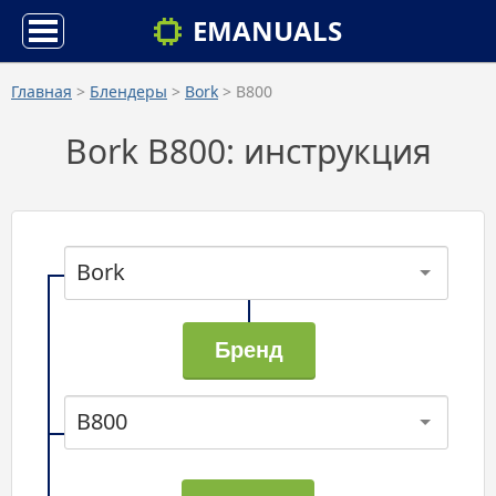
EMANUALS
Главная
>
Блендеры
>
Bork
> B800
Bork B800: инструкция
Bork
B800