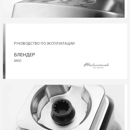
Р
У
К
ОВ
ОД
СТВО ПО Э
КС
П
Л
У
А
Т
А
ЦИ
И
Б
Л
Е
Н
ДЕ
Р
B8
0
0