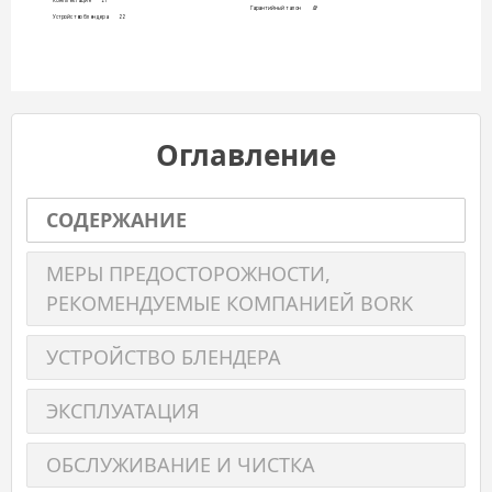
Ко
мп
л
ек
т
ац
и
я 
21
Г
ар
а
нт
и
йн
ый т
а
л
он 
49
Ус
т
ро
йс
т
во б
л
ен
д
ер
а 
22
Оглавление
СОДЕРЖАНИЕ
МЕРЫ ПРЕДОСТОРОЖНОСТИ,
РЕКОМЕНДУЕМЫЕ КОМПАНИЕЙ BORK
УСТРОЙСТВО БЛЕНДЕРА
ЭКСПЛУАТАЦИЯ
ОБСЛУЖИВАНИЕ И ЧИСТКА