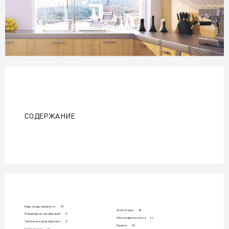
1
5
СОД
ЕРЖ
А
Н
ИЕ
Ме
ры п
р
е
до
с
т
ор
о
жн
о
с
т
и  
18
Эк
сп
л
у
а
т
ац
ия 
2
8
Ин
фо
р
ма
ци
я осе
р
т
иф
ик
а
ци
и 
21
Об
с
л
у
ж
ив
а
ни
е и чи
с
т
к
а 
32
Т
е
хн
ич
е
ск
и
е ха
р
ак
те
р
ис
т
и
к
и 
21
Ре
це
п
т
ы 
38