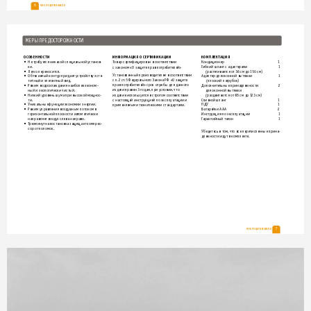
6
МЕРЫ ПРЕДОСТОРОЖНОСТИ
МЕР
Ы П
РЕД
ОСТОР
ОЖНО
СТИ
КОМП
ЛЕКТАЦИ
Я 
ОСОБ
ЕННОС
ТИ
ИНФО
РМАЦИЯ 
О С
ЕРТИФИКА
ЦИИ
Кондиционер 
1
• 
Не требу
ет
ся никакой 
специальной установ
-
Т
овар 
серт
ифицирован в 
соо
твет
ствии 
Г
ибкий 
шланг с 
адапт
ерами  
1 
ки.
с законом «О 
защите прав по
требит
елей»
(раст
яг
ивается от 36 см до 
1
50 см)
• 
Легко переносит
ся. 
Установленный производит
елем в соответ
ствии 
Адаптер для оконной 
вытяжки 
1 
• 
Обт
екаемый конт
ур придает 
у
стройству эсте
-
с п.2 ст
.5 Федеральног
о 
Закона РФ 
«О защите 
тичный и элег
антный вид.
 (плоский 
пат
рубок)
прав пот
ребит
елей» срок 
службы для 
данног
о 
• 
Р
ежим водоохлаждения наиболее эконом
-
Допо
лните
льные 
принадлежност
и  
2
изделия равен 3 
г
одам, при условии, что 
ный и 
эколог
ически чистый.
для оконной 
вытяжки
изделие исполь
зует
ся в 
ст
рогом соот
ветст
вии 
• 
Низкий уровень 
шума при 
высокой мощнос
(раздвиг
ают
ся 
от 85 см до 
1
23 см)
-
Сливной шланг 
1
ти.
с насто
ящей инструкцией по эксплуатации и 
ПДУ 
1
• 
Уникальные функции экономии 
энерг
ии.
применяемыми техническими стандарт
ами.
Бат
арейки AAA 
2
• 
Р
ежим управления воздушным 
по
током в 
Инстр
укция по 
эксплуат
ации 
1
го
ризонтальной плоскости авт
омат
ически 
Г
ар
антийный талон 
1
направляет воздух слева 
направо.
• 
Т
рехминутная остановка защищает 
компрес
-
сор от поломок.
Убедит
есь в 
т
ом, 
чт
о все 
перечисленные прина-
длежности идут в 
комплект
е.
7
МЕРЫ ПРЕДОСТОРОЖНОСТИ