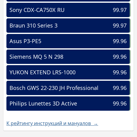
Sony CDX-CA750X RU
99.97
Braun 310 Series 3
99.97
Asus P3-PE5
99.96
Siemens MQ 5 N 298
99.96
YUKON EXTEND LRS-1000
99.96
Bosch GWS 22-230 JH Professional
99.96
Philips Lunettes 3D Active
99.96
К рейтингу инструкций и мануалов →