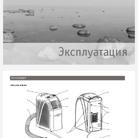
Эксплуа
т
ация
8
ЭКСП
ЛУ
АТ
А
ЦИЯ
ОПИС
АНИЕ 
ПРИБОР
А
1
4
8
2
5
3
9
7
10
11
12
13
14