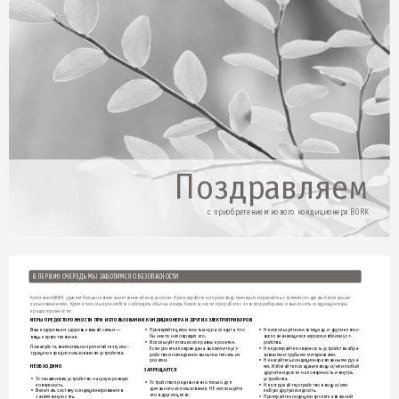
Поздр
авляем
с 
пр
ио
брете
ни
ем
но
во
го 
ко
нд
иц
ио
не
ра 
B
OR
K
В 
ПЕРВУЮ 
ОЧЕР
ЕДЬ 
МЫ 
ЗА
БОТ
ИМ
СЯ О 
БЕ
ЗОПАСН
ОСТИ
Компания BORK 
у
деляет 
большое внимание технике безопасности. При разр
або
тке и производстве наших изделий 
мы стремимся сдела
ть безопасным 
поль
зование ими. 
К
роме 
т
ог
о, 
мы просим Вас 
соблю
дат
ь обычные 
меры безопасности при работ
е с 
элек
троприбо
рами и выполнять следующие меры 
предосто
рожност
и:
МЕРЫ ПРЕДОСТОРОЖНОС
ТИ 
ПРИ И
СПОЛЬЗОВАН
ИИ К
ОНДИЦ
ИОНЕР
А 
И Д
Р
УГИ
Х ЭЛЕ
КТР
ОПРИБОРОВ
Ваше здоровье и 
здоровье вашей семьи 
— 
• 
Проверяйт
е целостност
ь шнура, следите, что-
• 
Не используйт
е инсектициды и другие лег
ко-
бы никто не повредил его.
воспламеняющиеся аэрозо
ли 
вб
лизи уст-
вещь первостепенная. 
• 
Исполь
зуйте т
олько исправные розетки. 
ройства.
Пожалуйста, внимат
ельно прочит
айте эту инс-
Если розетка повреждена, выключите у
ст
-
• 
Не прот
ирайт
е поверхность у
стройст
ва абр
а-
тр
укцию перед 
исполь
зованием уст
ройст
ва.
ройство и немедленно 
вынь
т
е 
шт
епсель из 
зивными и 
гр
убыми материалами.
розетки.
• 
Не касайтесь кондиционера влажными 
р
ука-
ми. Избег
айте попадания воды и/или 
любой 
НЕОБ
ХОДИМО
ЗАПРЕЩАЕТСЯ
друг
ой жидкости на 
повер
хность и внутрь 
у
стройст
ва.
• 
Устанавлива
т
ь уст
ройство на сухую 
ровную 
• 
Уст
ройство предназна
чено только для 
поверхност
ь.
• 
Не погружайт
е уст
ройство в воду и/или 
домашнего исполь
зования. НЕ 
испо
льзуйт
е 
любую другую жидкость.
• 
Включа
ть систему кондиционирования в 
его в других целях.
• 
Прот
ир
айте кондиционер слегка влажной 
заземленную сеть.