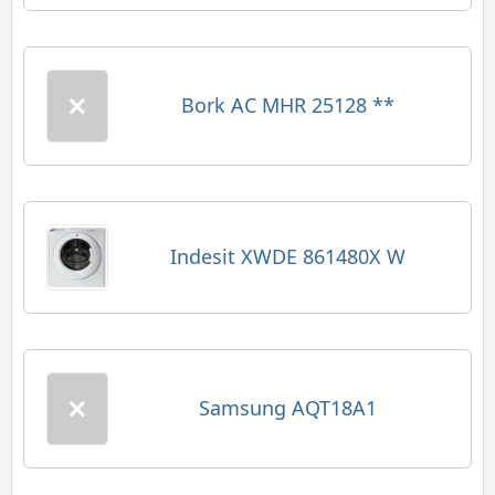
Bork AC MHR 25128 **
Indesit XWDE 861480X W
Samsung AQT18A1