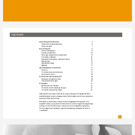
СО
ДЕРЖАНИ
Е
МЕРЫ ПРЕДОС
ТОРОЖНОСТ
И 
5
Т
ехнические 
харак
терист
ики 
6
Комплект
ация  
7
ЭКСПЛУ
А
Т
АЦИЯ 
9
Описание прибор
а 
9
Панель управления 
1
0
Пуль
т 
дистанционног
о управления 
1
1
Настройка таймер
а 
1
2
Функции охлаждения, 
наг
рева 
и сушки 
1
2
Вентилят
ор  
1
3
Доб
авление воды 
1
4
Дренаж  
1
4
7
ОБСЛУЖИ
ВАНИЕ 
И 
ХРАНЕНИ
Е 
1
Очист
ка 
1
7
Установка уг
ольног
о фильт
ра 
1
7
Окончание сезона 
1
8
У
СТ
РАНЕНИЕ НЕИСПРАВНОС
ТЕЙ 
1
8
Функция самодиаг
ностики 
1
8
Уст
ранение неполадок 
1
9
У
СТ
АНОВ
КА 
2
1
Выбор места уст
ановки 
2
1
Установка шланг
а 
выво
да 
воздуха 
2
1
Установка оконной вытяжки 
2
2
Уважаемый покупат
ель, уважаемая 
покупа
те
льница! 
Поздр
авляем Вас 
с 
приобрет
ением нового кондиционера. При 
пр
авильном использовании он 
прослужит Вам 
долг
ие го
ды.
Пожалуйста, внимат
ельно изучите нижеследующую инструкцию. Она 
содержит важные указания 
по безопасности, эксплуатации кондиционера 
и уходу за 
ним. Позаботь
тесь о 
со
хранност
и настоящей Инстр
укции и, 
если кондиционер 
перейдет к 
друг
ому владельцу
, передайте ее 
вмест
е 
с прибором.
3