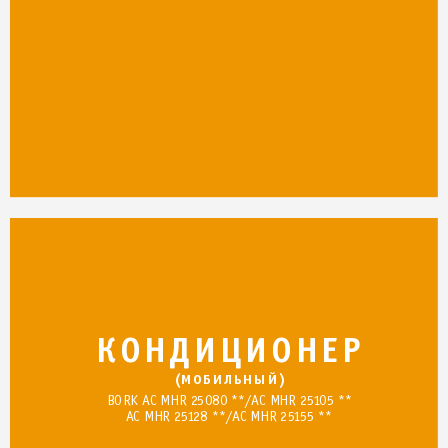
К
О
Н
Д
И
Ц
И
О
Н
Е
Р
(
М
О
Б
И
Л
Ь
Н
Ы
Й
)
BO
RK
AC 
M
HR
2
50
8
0 
**
/AC 
M
HR
2
5
1
05
** 
AC 
M
HR 
2
5
1
28
**/
A
C 
MH
R 
25
1
5
5 
**