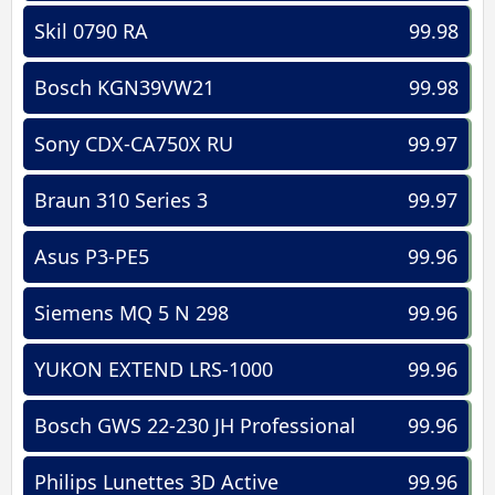
Skil 0790 RA
99.98
Bosch KGN39VW21
99.98
Sony CDX-CA750X RU
99.97
Braun 310 Series 3
99.97
Asus P3-PE5
99.96
Siemens MQ 5 N 298
99.96
YUKON EXTEND LRS-1000
99.96
Bosch GWS 22-230 JH Professional
99.96
Philips Lunettes 3D Active
99.96