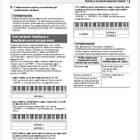
Выбор и воспро
изведение темб
ра
5.
Теперь можно играть на
 клавиатуре 
•
Тр
и тембра: два, налож
енных один на друго
й, для 
правого регистра клав
иатуры и один для
 левого 
выбранным тембром.
(стр. R-17)
При т
кой н
стройке з
ействов
ны п
ртии 
а
а
ад
а
а
«UPPER
1», «UPPER
2» и LOWER (н
ложение вкл., 
а
Демонстр
ци
онную мело
ию можно т
кже выбр
ть с 
р
з
еление вкл.).
•
а
а
а
а
помощью кнопок 
. Длите
льное н
ж
тие н
R-14 (–, +)
а
а
а
любую из кнопок обеспечив
ет ускоренную прокрутку 
а
номеров тембров. При о
новременном н
ж
тии н
 обе 
а
а
а
кнопки 
 выбир
ется тембр 001 из выбр
нной 
R-14 (–, +)
а
а
группы.
UPPER 1
LOWER
UPPER 2
Нало
жение тембров и 
тембральное разделение
Кл
ви
туру можно з
прогр
ммиров
ть т
к, чтобы 
а
а
а
а
а
а
При пр
именении нескольких тембров и 
•
о
новременно звуч
ли 
в
 р
зных тембр
 (н
ложение), 
а
а
а
а
а
комбиниров
нии функций н
ложения и р
з
елен
ия 
и т
к, чтобы в левой и пр
вой ч
стях кл
ви
туры 
а
а
а
а
а
а
а
а
можно з
в
ть нижеперечисленные пок
з
тели 
(регистр
х) звуч
ли р
зные тембры (р
з
еление). 
ада
а
а
а
а
а
а
а
н
стройки 
ля прогр
ммиров
ния от
ельных п
ртий.
Функции н
ложения и р
з
еления можно применять и в 
а
а
а
а
а
а
сочет
нии 
руг с 
ругом, игр
я тремя р
зными тембр
ми 
а
а
а
а
Чтобы задать для 
о
новременно.
Дополнительную 
отдельной партии
При игре н
 кл
ви
туре о
ним темб
ром з
ействов
н
информацию см. здесь:
а
а
а
ад
а
а
показатель настройк
и:
только п
ртия «UPPER
1». При н
ложении о
ного 
а
а
тембр
 н
ругой з
ействов
ны п
ртии «UPPER
1» и 
Окт
вный с
виг
«Применение функции 
а
а
ад
а
а
а
«UPPER
2». При р
з
елении кл
ви
туры н
в
„окт
вный с
виг“» 
а
а
а
а
а
а
тембр
льных регистр
 в ее нижнем регистре звучит 
(стр. R-18)
а
а
п
ртия «LOWER».
а
Б
л
нс громкости
«Р
бот
 с микшером» 
а
а
а
а
(стр. R-36)
•
Один тембр на всей
 клавиатуре (ст
р. R-14)
Стереопозиция, уровни 
При т
кой н
стройке з
ействов
н
 только п
ртия 
эффектов (ревербер
ция, 
а
а
ад
а
а
а
а
«UPPER
1» (н
ложение откл., р
з
еление откл.)
хорус) и 
ругие пок
з
тели 
а
а
а
а
ет
льной н
стройки
а
а
UPPER 1
•
Дв
а тембра, наложенных один
 на другой, на всей 
клавиатуре (стр. R-16)
При т
кой н
стройке з
ействов
ны п
ртии 
а
а
ад
а
а
«UPPER
1» и «UPPER
2» (н
ложение вкл., р
з
еление 
а
а
откл.)
UPPER 1
UPPER 2
•
Два тембра: оди
н для левого
 регистра и один
 для 
правого регистра клавиатуры (стр. R-17)
При т
кой н
стройке з
ействов
ны п
ртии 
а
а
ад
а
а