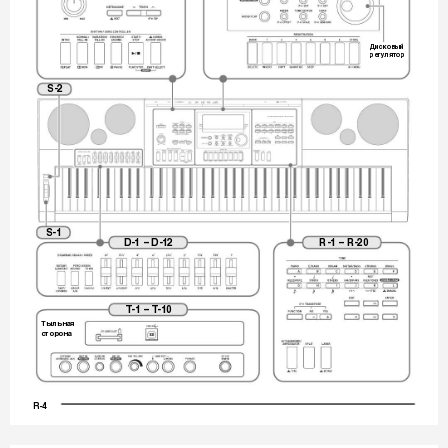
Дисковый 
регулятор
S-2
S-1
D-1 
-
 D-12
R-1 
-
 R-20
T-1 
-
 T-10
Тыльная 
сторона
R-4
CT
K7200
_r.boo
k  Page 
5  Frid
ay, February 3, 
2012 
 10:
21 AM