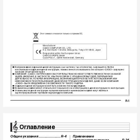
Manufacturer:
CASIO COMPUTER CO., LTD.
6-2, Hon-machi 1-chome, Shibuya-ku, Tokyo 151-8543, Japan
Responsible within the European Union:
CASIO EUROPE GmbH
Casio-Platz 1, 22848 Norderstedt, Germany
Воспроизве
ение со
ерж
ния 
нной инструкции, к
к ч
стично, т
к и полностью,
 з
прещ
ется. Любое 
●
а
да
а
а
а
а
а
использов
ние со
ерж
ния 
нной инструкции, помимо лично
го пользов
ния, без согл
сия «CASIO» з
прещено 
а
а
да
а
а
а
з
кон
ми об 
вторском пр
ве.
а
а
а
а
КОМПАНИЯ «CASIO» НИ ПРИ КАКИХ ОБСТОЯТЕЛЬСТ
ВАХ НЕ НЕСЕТ ОТВЕТСТВЕННОСТИ НИ ЗА КАКОЙ 
●
УЩЕРБ (ВКЛЮЧАЯ, В ЧАСТНОСТИ, УБЫТКИ В СВ
ЯЗИ С УПУЩЕННОЙ ВЫГОДОЙ, ПЕРЕРЫВОМ В 
ДЕЯТЕЛЬНОСТИ, ПОТЕРЕЙ ИНФО
РМАЦИИ), ВОЗНИКАЮЩИЙ В РЕЗУ
ЛЬТАТЕ ИСПОЛЬЗОВАНИЯ ИЛИ 
НЕВОЗМОЖНОСТИ ИСПОЛЬЗОВАНИЯ ДАННОЙ ИНСТ
РУКЦИИ И
ЛИ ИЗДЕЛИЯ, ДАЖЕ ЕСЛИ КОМПАНИЯ 
«CASIO» БЫЛА УВЕДОМЛЕНА О ВОЗМОЖНОСТИ ТАКОГО УЩЕРБА.
Со
ерж
ние 
нной инструкции может быть изменено бе
з пре
упреж
ения.
●
а
да
Внешний ви
 из
елия может отлич
ться от пок
з
нного н
 иллюстр
циях в 
нной инструкции по эксплу
т
ции.
●
а
а
а
а
а
да
а
а
Упомин
емые в 
нной инструкции н
зв
ния комп
ний и н
именов
ния
 из
елий могут являться 
●
а
да
а
а
а
а
а
з
регистриров
нными торговыми м
рк
ми 
ругих комп
ний.
а
а
а
а
а
R-1
CT
K7200
_r.boo
k  Page 
2  Frid
ay, February 3, 
2012 
 10:
21 AM
Ог
лавление
Общие указания
........................
R-4
Применение 