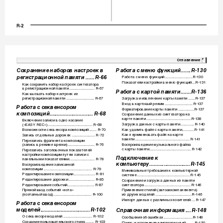
R-2
CT
K7200
_r.boo
k  Page 
3  Frid
ay, February 3, 
2012 
 10:
21 AM
Оглавление
Сохранение наборов настроек в 
Работа с меню фу
нкций.......
R-130
регистрационной 
памяти
......
R-66
Р
бот
 с меню функций
.........
...........
..........
R-13
0
а
а
Пок
з
тели н
стройки в меню функций
...
R-131
а
а
а
К
к сохр
нить н
бор н
строе
к синтез
тор
а
а
а
а
а
а
в регистр
ционной п
мяти
.........................
..
R-67
а
а
Работа с картой па
мяти
.......
R-136
К
к вызв
ть н
бор н
строек из 
а
а
а
а
регистр
ционной п
мяти
......
......................
..
R-67
З
грузк
 и извлечение к
рты п
мяти
.......
R-137
а
а
а
а
а
а
Вхо
 в к
ртовый режим
..........................
....
R-137
д
а
Работа с секвенсором 
Форм
тиров
ние
 к
рты п
мяти
.......
..........
R-137
а
а
а
а
композиций
..............................
R-68
Сохр
нение 
нных из синтез
тор
 н
а
да
а
а
а
к
рте п
мяти
.............
...................
................
R-138
Включение з
писи в о
но к
с
ние 
а
а
а
д
а
а
З
грузк
нных с к
рты п
мяти
.....
..........
R-140
(«EASY REC»)
..........
...................
...................
R-68
а
а
да
а
а
К
к у
лить ф
йл с к
рты п
мяти.........
....
R-141
Возможности секвенсор
 композиций
........
R-70
а
да
а
а
а
а
К
к переименов
ть ф
йл н
 к
рте 
З
пись от
ельных 
орож
ек
......
...................
R-72
а
а
а
а
а
а
д
д
п
мяти
........................
...................
................
R-141
Перез
пись фр
гмент
 комп
озиции 
а
а
а
а
Воспрои
зве
ение музык
льного ф
йл
(з
пись в режиме врезки)
...........................
..
R-76
д
а
а
а
а
с к
рты п
мяти........................
...................
..
R-142
Перез
пись з
головочных пок
з
телей 
а
а
а
а
а
а
н
стройки композиции п
утем з
писи с 
а
а
Подключение к 
п
нельными пок
з
телями.........................
..
R-78
а
а
а
компьютеру
..........
..................
R-145
Воспроизве
ение з
пис
нной 
д
а
а
композиции
............................
...................
.....
R-79
Миним
льные требов
ния к компьютерной 
а
а
Ре
ктиров
ние композиции
.......................
R-81
системе
.............
....................
.................
.......
R-145
да
а
Ре
ктиров
ние 
орожки
.....................
.......
R-85
Сохр
нение и з
грузк
нных из п
мяти 
да
а
д
а
а
а
да
а
Ре
ктиров
ние событий
......................
.......
R-87
синтез
тор
......
....................
....................
....
R-146
да
а
а
а
Прямой вв
о
 событий «нот
» 
Применение стилей (
вто
ккомп
немент
) 
д
а
а
а
а
а
(поэт
пный вво
)
........................
.................
R-100
из 
ругих мо
елей
.........
....................
..........
R-146
а
д
д
д
Импорт 
нных с р
зличных носителей
....
R-147
да
а
Работа с секвенсором 
моделей
.................
.................
R-102
Справочная информация
....
R-148
О секвенсоре мо
елей
......
....................
.....
R-102
Сообщения об ошибк
х
.............
..................
R-148
д
а
Соз
ние пользов
тельского стиля
..........
R-103
Поиск и устр
нение неиспр
вностей
.........
R-150
да
а