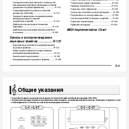
а
а
Соз
ние пользов
тельского стиля путем 
Технически
е х
р
ктеристики
.....................
R-152
да
а
а
а
объе
инения п
ртий из имеющихся стилей 
д
а
Пр
вил
 безоп
сности
..............
..................
R-154
а
а
а
(упрощенное ре
ктиров
ние)
..................
R-112
да
а
Перечень ЦОС-эффектов
......
...........
..........
R-155
Ре
ктиров
ние от
ельных событий 
да
а
д
Ук
з
тель способов взятия 
ккор
ов
.......
R-160
(ре
ктор событий)
............
......................
...
R-113
а
а
а
д
да
Р
зрешенные к вво
у символы
..................
R-160
а
д
З
ние п
р
метров воспро
изве
ения 
ада
а
а
д
Соотношение MIDI-к
н
лов и п
ртий
........
R-161
инструмент
льных п
ртий 
а
а
а
а
а
(п
р
метры п
ртий)
.....
....................
...........
R-116
Перечень п
р
метров.....................
.............
R-162
а
а
а
а
а
Действия н
 инструмент
льными 
Примеры 
ккор
ов
......
...................
.............
R-163
ад
а
а
д
п
ртиями
....................
....................
..............
R-118
а
MIDI Implementation Chart
Действия н
 мо
елями 
ккомп
неме
нт
ад
д
а
а
а
и стилями
...
...................
....................
...........
R-120
Запись и воспроизведение 
звуковых файлов
.................
R-121
Функции звукоз
писи и во
спроизве
ения 
а
д
звуковых ф
йлов
......
....................
..............
R-121
а
Меры пре
осторожности при з
писи и 
д
а
воспроизве
ении ф
йлов
..........
.................
R-121
д
а
Выполнение звукоз
писи
......................
.....
R-122
а
Воспроизве
ение звуковы
х ф
йлов
.........
R-126
д
а
R-3
CT
K7200
_r.boo
k  Page 
4  Frid
ay, February 3, 
2012 
 10:
21 AM
Общие указания
•
На
 иллюстрациях в данн
ой инструкции по экс
плуатации изобра
жена модель WK-7600.
•
В конце инструкции имеется справочная иллюстрация с 
указанием номер
ов кнопок. Ее мо
жно отделить и при
необходимости уточн
ять по 
ней местонахождение кнопок.
L-1 
-
 L-17
C-1 
-
 C-17