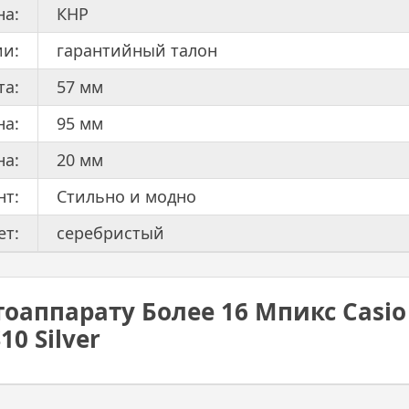
на:
КНР
ии:
гарантийный талон
та:
57 мм
а:
95 мм
на:
20 мм
нт:
Стильно и модно
ет:
серебристый
аппарату Более 16 Мпикс Casio 
10 Silver