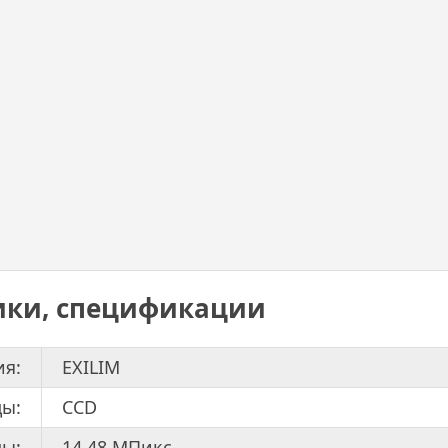
ики, спецификации
ия:
EXILIM
цы:
CCD
ы:
14.48 МПикс