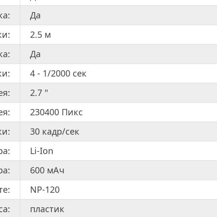
ка:
Да
ки:
2.5 м
ка:
Да
ки:
4 - 1/2000 сек
ея:
2.7 "
ея:
230400 Пикс
ки:
30 кадр/сек
ра:
Li-Ion
ра:
600 мАч
те:
NP-120
са:
пластик