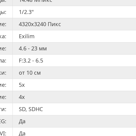
цы:
1/2.3"
ие:
4320x3240 Пикс
ка:
Exilim
ие:
4.6 - 23 мм
ла:
F:3.2 - 6.5
ки:
от 10 см
ие:
5x
ие:
4x
ти:
SD, SDHC
EG:
Да
VI:
Да