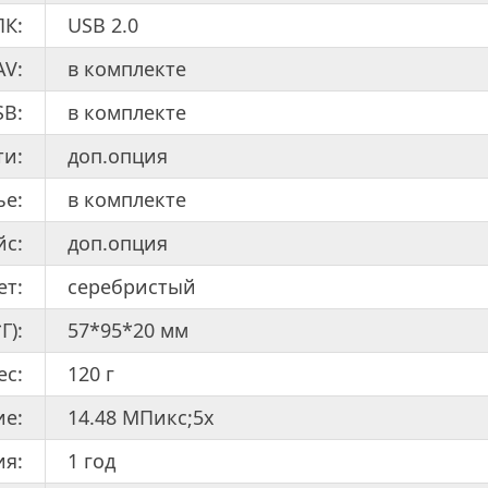
ПК:
USB 2.0
AV:
в комплекте
SB:
в комплекте
ти:
доп.опция
ье:
в комплекте
йс:
доп.опция
ет:
серебристый
Г):
57*95*20 мм
ес:
120 г
ие:
14.48 МПикс;5x
ия:
1 год