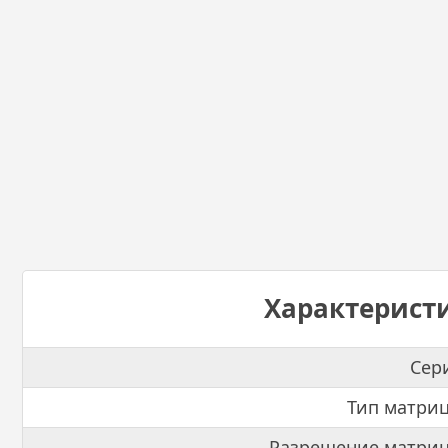
Характерист
Сер
Тип матри
Разрешение матриц