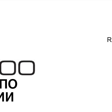
R
ПО
ИИ