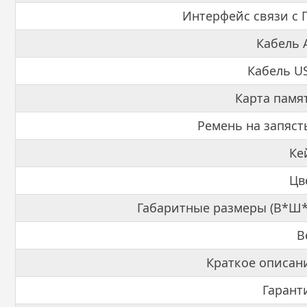
Интерфейс связи с 
Кабель 
Кабель U
Карта памя
Ремень на запяст
Ке
Цв
Габаритные размеры (В*Ш*
В
Краткое описан
Гарант