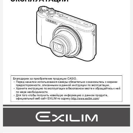
Благодарим
за
приобретение
продукции
 CA
SIO.
Перед
началом
использовани
я
камеры
обязательно
ознакомьтесь
с
мерами
•
предосторожности
описанными
в
данной
инструк
ции
по
эксплуатации
, 
.
Хранит
е
инструкцию
по
эксплуатации
в
безопасном
месте
и
обращайтесь
к
ней
•
по
мере
необходим
ости
.
Для
того
чтобы
получить
новейшую
информацию
о
данном
п
родукте
•
, 
официал
ьный
веб
сайт
по
адресу
 EXILIM 
 http://www.exilim.com/