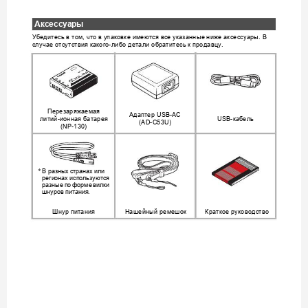
Аксессуары
Убедитесь
в
том
что
в
упаковке
имеются
все
указанные
ниже
аксессуары
В
, 
. 
случае
отсутствия
какого
либо
детали
обратитесь
к
продавцу
-
.
Перезаряжаемая
Адаптер
 USB-AC 
литий
ионная
батарея
кабель
-
USB-
(AD-C53U)
(NP-130)
В
разных
странах
или
*
регионах
используютс
я
разные
по
форме
вилки
шнуров
питания
.
Шнур
питания
Нашейный
ремешок
Краткое
руководство