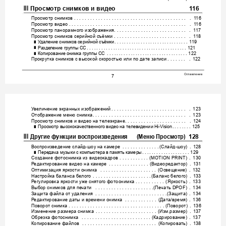
❚❙
Просм
отр
снимков
и
видео
11
6
Просмотр
снимков
 . . . 
. . . . . . . . . . . . . . . . . . . . . . . . . . . . . . . . . . . . . . . 
 . 
1
16
Просмотр
видео
. . . . . . . . . . . . . . . . . . . . . . . . . . . . . . . . . . . . . . . . . . . . 
 . 
1
16
Просмотр
панорамного
из
об
ражения
. . . . . . . . . . . . . . . . . . . .
 . . . . . . . 
 . 
1
17
Просмотр
снимков
се
рийной
съёмки
 . . . . . . . . . . . . . . . . . . . . . . . . . . . 
 . 
1
18
Уд
а
л
е
н
и
е
снимк
ов
серийной
съём
ки
. . . . . . . .
 . . . . . . . . .
 . . . . . . .
 . . . . .
. . 
1
19
❚
Раз
д
ел
е
н
и
е
группы
СС
. . . . . . . . . . . .
 . . . . . . . . . . . . . . . .
 . . . . . . . . . . . .
. . 
121
❚
Копирование
снимка
группы
СС
 . . . .
 . . . . . . . . .
 . . . . . . .
 . . . . . . . . 
. . . .
. . 
122
❚
Прокрутка
снимков
с
высокой
скоростью
или
по
дате
записи
. . . . . . . 
 . 
122
Оглавление
7
Ув
е
л
и
ч
е
н
и
е
экранных
изображений
. . . . . . . . . . . . . . . . . . . . . . . . . . . . 
 . 
123
Отображение
меню
снимка
. . . . . . .
 . . . . . . . . . . . . . . . . . . . . . . . . . . . . 
 . 
123
Просмотр
снимков
и
видео
на
телеэкране
. . . . . . . . . . . . . . . . . . . . . . . 
 . 
124
Просмотр
высокок
ачественног
о
видео
на
телевидении
 Hi-V
ision
. . . . . .
. . 
125
❚
❚❙
Другие
ф
ункции
восп
р
ои
зве
д
ен
ия
 (
Меню
Просм
отр
)
128
Воспроизведение
слай
д
шоу
на
камере
Слайд
шоу
-
. . . . . . . . . . . . . .
(
-
)
 . 
128
Пере
дача
музы
ки
с
ком
пью
тера
в
память
камер
ы
. . . .
 . . . . . . . . .
 . . . . .
. .
129
❚
Создание
фо
тоснимка
из
видеокадров
. . . . . . . . . . .
(MOTION PRINT)
 . 
130
Р
едактирование
видео
на
к
амере
Видеоредактор
. . . . . . . . . . . . . . . 
(
)
 . 
131
Оптимизация
яркости
снимк
а
Освещение
 . . . . . . . . . . . . . . 
. . . . . . . 
(
)
 . 
132
Настройка
ба
л
а
н
са
белого
Баланс
белого
. . . . . . . . . . . . . . . . . . . . . .
(
)
 . 
133
Р
егулировк
а
яркости
уже
снятог
о
фотоснимка
Яркость
 . . . . . . . . . . . 
(
)
 . 
133
Выбор
снимков
для
пе
чати
Пе
чать
 . . . . . . . . . . . . . . . . . . . . . .
(
 DPOF)
 . 
134
Защита
файла
от
удаления
Защита
  . . . . . . . . . . . . . . . . . . . . . . . . . . .
(
)
 . 
134
Р
едактирование
даты
и
времени
снимка
Дата
время
 . . . . . . . . . . . . 
(
/
)
 . 
136
Поворот
снимка
Поворот
. . . . . . . . . . . . . . . . . . . . . . . . . . 
. . . . . . . . . . (
)
 . 
136
Изменение
размера
снимка
Изм
размер
. . . . . . . . . . . . . . . . . . . . . . . 
(
.
)
 . 
137
Обрезка
фот
оснимк
а
Кадрирование
 . . . . . . . . . . .
 . . . . . . . . . . . . . . .
(
)
 . 
137
Копирование
файлов
Копировать
 . . . . . . . . . . . . . . . . . . . . . . . . . . . . 
(
)
 . 
138