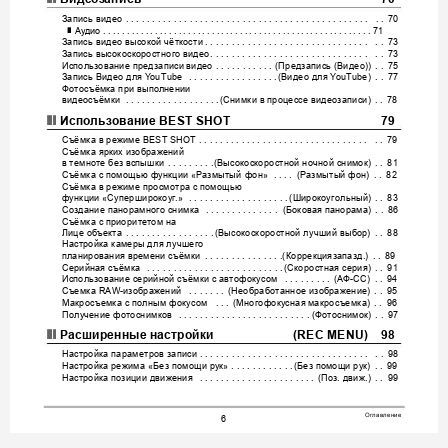
Видеоз
апись
70
Запись
видео
 . . . . . . . . . . . . . . . . . . . . . . . . . . . . . . . . . . . . . . .
 . . . . . . . 
 . . 
70
Аудио
 . . . . . . . . . .
 . . . . . . . . . . . . . . . .
 . . . . . . . . . . . . . . . .
 . . . . . . . . . . . .
. . . 
71
❚
Запись
видео
высокой
чёткости
. . . . . . . . . . . . . 
. . . . . . . . . . . . . . . . . . 
 . . 
73
Запись
высокоскоростного
видео
. . . . . . . . . . . . 
. . . . . . . . . . . . . . . . . . 
 . . 
73
Использ
ование
пре
дзаписи
видео
Предзапись
Видео
 .
 . . . . . . . . . . 
(
 (
))
 . . 
75
Запись
Видео
для
Видео
для
 Y
ouTube 
 . . . . . . . . . . . . . . . . 
.
(
 Y
ouT
ube)
 . . 
77
Фотосъёмка
при
выпо
лнении
видеосъёмки
Снимк
и
в
процессе
видеозаписи
 . . . . . . . . . . . . . . . . . .
(
)
 . . 
78
❚❙
Испо
льз
ование
 BEST SHOT
79
Съёмк
а
в
режиме
 BEST SHOT . . . . . . . . . . . . . . 
. . . . . . . . . . . . . . . . . . 
 . . 
79
Съёмк
а
ярких
изображений
в
тем
ноте
без
вспы
шк
и
Выс
окоскор
остной
ночной
снимок
. . . . . . . . .
(
)
 . . 
81
Съёмк
а
с
помощью
функц
ии
Ра
з
м
ы
т
ы
й
фон
Р
азмытый
фон
 «
» 
. . . . 
(
)
 . . 
82
Съёмк
а
в
режиме
просмотра
с
помощью
функ
ци
и
Суперширокоуг
Широкоугольный
 «
.» 
 . . . . . .
 . . . . . . . . . . . . .
(
)
 . . 
83
Создание
панорамног
о
снимка
Боковая
панорама
 . . . . . . . . . . . . . . 
(
)
 . . 
86
Съёмк
а
с
приор
итетом
на
Лице
объекта
Высокоскоростной
лучший
выбор
. . . . . . . . . . . . . . . . .
(
)
 . . 
88
Настройка
к
амеры
для
лучшего
планирования
времени
съёмки
Коррекция
запазд
. . . . . . . . . . . . . . .
(
.)
 . . 
89
Серийная
съёмка
Скоро
стная
серия
 . . . 
. . . . . . . . . . . . . . . . . . . . . . .
(
)
 . . 
91
Использ
ование
серийной
съёмки
с
автофокусом
АФ
СС
 . . . . . . . . . 
(
-
)
 . . 
94
Съемк
а
изображени
й
Необработанное
изображение
 RAW
-
 . . . . . . . 
(
)
 . . 
95
Макросъемк
а
с
полным
фокусом
Многофокусная
макро
съемк
а
 . . . 
(
)
 . . 
96
Полу
чение
фо
тоснимков
Фо
тоснимок
 . . . . . . . .
 . . . . . . . . . . . . . . . . .
(
)
 . . 
97
❚❙
Расширенные
настройки
 (REC 
MENU)
98
Настройка
па
раметров
записи
 . . . . . . . . . . . . . . 
. . . . . . . . . . . . . . . . . . 
 . . 
98
Настройка
режима
Без
помощи
рук
Без
помощи
рук
 «
» . . . . . . . . . . . .
(
)
 . . 
99
Настройка
позиции
движения
По
з
движ
 . . . . . . . . . . . . . . . . . . . . . . 
(
. 
.)
 . . 
99
Оглавление
6