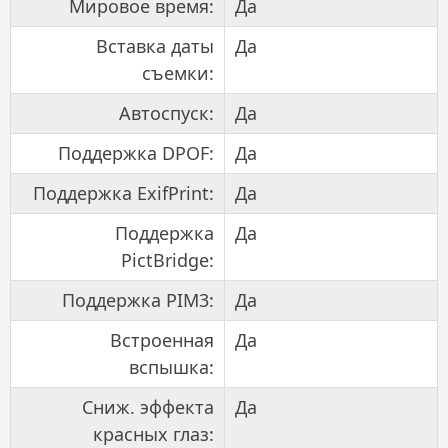
Мировое время:
Да
Вставка даты
Да
съемки:
Автоспуск:
Да
Поддержка DPOF:
Да
Поддержка ExifPrint:
Да
Поддержка
Да
PictBridge:
Поддержка PIM3:
Да
Встроенная
Да
вспышка:
Сниж. эффекта
Да
красных глаз: