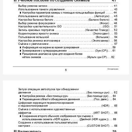
Учебное
посо
бие
по
создан
ию
снимков
41
Выбор
режима
записи
. . . . . . . . . . .
 . . . . . . . . . . . . . . . . . . . . . . . . . . . . 
 . . 
41
Использ
ование
пане
ли
управления
. . . . . . . . . . . . . . . . . . . . . . . . . . . . 
 . . 
43
Настройка
па
раметров
камеры
с
помощью
кол
ьца
выбора
фун
кц
ий
 . .
. . . 
44
❚
Использ
ование
автоспу
с
ка
Автоспу
ск
. . . . . . .
 . . . . . . . . . . . . . . . . . . .
(
)
 . . 
45
Настройка
ба
л
а
н
са
белого
Баланс
белого
. . . . . . . . . . . . . . . . . . . . . .
(
)
 . . 
46
Выбор
режима
фокусир
овки
Фокус
 . . . . .
 . . . . . . . . . . . . . . . . . . . . . . 
(
)
 . . 
48
Настройка
чувствите
льности
 ISO 
 . . . . . . . . . . . . . . . . . . . . . . . . .
(ISO)
 . . 
51
Запись
красивых
пор
тре
тов
Качество
Гл
а
м
у
р
. . . . . . . . . . . . . . . . . . .
(
)
 . . 
52
Корректировк
а
яркости
снимка
Экспосдвиг
 . . . . . . . . . . . . . . . . . . . . 
(
)
 . . 
53
Польз
ование
вспышк
ой
Вспы
шка
 . . . . . . . . . . . . . . . . . . . . . . . . . . . . 
(
)
 . . 
54
Настройка
режима
эк
спозамера
Эк
спозамер
 . .
 . . . . . . . . . . . . . . . . . (
)
 . . 
56
Съёмк
а
с
уве
личением
 . . . . . . . . . . . . . . . . . . . . . . . . . . . . . . .
 . . . . . . . 
 . . 
57
Информация
на
экра
не
во
время
зумиро
вани
я
 . . . . . . . . . . . . . . .
 . . . . .
. . . 
59
❚
Зуммирование
с
суперразрешением
Зум
СР
 . . . . . 
. . . . . . . . .
 . . . . . 
(
 (
))
. . . 
61
❚
Р
асширение
диапа
зона
зума
для
соз
дан
ия
более
❚
чётких
снимков
Му
ль
ти
зум
СР
. . . . . . . . .
 . . . . . . .
 . . . . . . . . .
 . . . . . . .
(
)
. . . 
62
Оглавление
5
Запуск
операции
авт
оспуска
при
обнаружении
движения
Без
помощи
рук
. . . . . . . . . . . . . . . . . . . . . . . . . . . . . . . . . . .
(
)
 . . 
62
Настройка
режима
Без
помощи
рук
Без
помощи
ру
к
 «
» 
 . . . . . . . .
 . . . . 
(
)
. . . 
64
❚
Перемещение
об
ласти
обнаружения
движения
Поз
движ
 . . . . . . . . .
(
. 
.)
. . . 
64
❚
Цифровая
коррекция
переэк
спонирования
и
недоэкспонирования
 . . . . . . . . . .
 . . . . . . . . . . . . . . . . . . . . . . . 
(HDR)
 . . 
65
Съёмк
а
с
исполь
зов
анием
ху
дожественных
эффектов
. . . . . . . . . . 
. . . . . . . . . . . . . . . . . . . . . . . . . . . . .
(ART SHOT)
 . . 
66
Сохран
ение
вт
орого
обычног
о
изображения
при
съемке
с
❚
испол
ьзование
м
сюжет
а
худож
Двойной
худож
 «HDR 
.» 
. . . . . .
(
 (HDR 
.)
)
. . . 
68
Создание
и
использов
ан
ие
польз
овате
льских
настроек
. . . . . . . . . . . . . . . . . . . . . . . . . . . . . . . . . . . .
(C
USTOM SHOT)
 . . 
68
❚❙