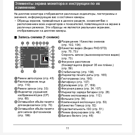
Элемен
ты
экрана
монитора
и
инструкции
по
их
изменени
ю
На
дисплее
монитора
отображаются
различные
индикаторы
пиктограммы
и
, 
значения
информирующие
вас
о
состояни
и
камеры
, 
.
Образцы
экранов
приведённые
в
данном
разделе
ознакомят
Вас
с
•
, 
, 
расположением
всех
индикаторов
и
показателей
появляющихся
на
экране
в
, 
различных
режимах
Эти
образцы
не
являются
реальными
экранами
. 
, 
отображаемыми
на
диспле
е
камеры
.
.
Запись
снимка
 (1 
снимок
)
Разрешение
Качество
снимков
7
 / 
13
2
4
567
стр
(
.
102,
104)
8
cn
Качество
видео
Видео
8
 (
 FHD/STD) 
9
cm
стр
(
.
70,
73)/
bk
cl
Скорость
записи
высокоскоростное
видео
 (
) 
ck
bl
стр
(
.
73)
bt
bm
Фокусное
расстояние
9
bs
bn
Конвертация
в
формат
мм
плёнки
(
 35 
.) 
br
bo
стр
(
.
59)
bq
bp
Стабилизатор
стр
bk
 (
.
108)
Индикатор
печа
ти
даты
стр
bl
 (
.
165)
Режим
автоспуска
стр
1
Гистограмма
стр
 (
.
45)
bm
 (
.
190)
Распознавание
лица
2
Автофокус
стр
bn
 (
.
107)
стр
Дата
время
стр
(
.
110)
bo
/
 (
.
27,
169)
Режим
записи
стр
3
Фокусная
рамка
стр
 (
. 33)
bp
 (
.
34,
107)
Индикатор
ухудшения
4
Индикатор
заряда
батареи
стр
bq
 (
.
26)
изображения
зума
СР
Режим
экспозамера
стр
/
 (
) 
br
 (
.
112)
стр
Вспышка
стр
(
.
60)
bs
 (
.
54)
Оставшийся
объ
ём
памяти
5
Компенсация
экспозиции
стр
bt
 (
.
53)
для
видеозаписи
стр
Качество
Гламур
стр
 (
.
70)
ck
 (
.
52)
Оставшийся
объ
ём
памяти
6
Чувствительность
стр
cl
 ISO (
.
51)
для
записи
фотоснимков
Режим
фокусиров
ки
стр
cm
 (
.4
8
)
стр
Баланс
белого
стр
(
.
199)
cn
 (
.
46)
11