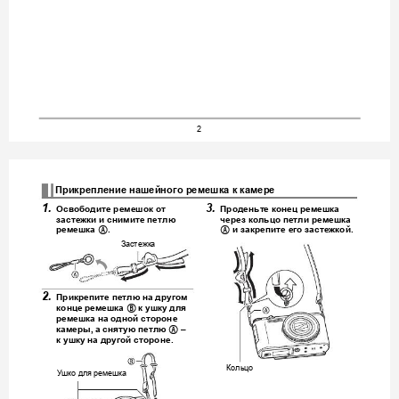
2
Прикрепление
нашейного
ремешка
к
камере
1.
3.
Освободите
ремешок
от
Проденьт
е
конец
ремешка
застежки
и
снимите
петлю
через
кольцо
петли
ремешка
ремешка
и
закрепите
его
застежкой
.
A
A
.
Застежка
2.
Прикрепите
петлю
на
другом
конце
ремешка
к
ушку
для
B
ремешка
на
одной
стороне
камеры
, 
а
снятую
петлю
A
 – 
к
ушку
на
другой
стороне
.
Кольцо
Ушко
для
ремешка