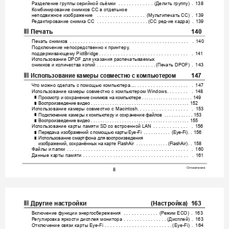
Разд
ел
е
н
и
е
группы
серийной
съёмки
Делить
группу
. . . . . . . . . . . . . 
(
)
 . 
138
Комбин
ирование
снимков
СС
в
отде
льное
неподвижное
из
об
ражение
Муль
типечать
СС
 . . . . . . . . . . . . . . . . . . 
(
)
 . 
139
Р
едактирование
снимка
СС
СС
ред
ие
кад
ра
. . . . . . . . . . . . . . . . . . .
(
-
)
 . 
139
❚❙
Пе
чать
140
Пе
чать
снимков
 . . . . . . . . . . . . . . . . . . . . . . . . . . 
. . . . . . . . . . . . . . . . . . 
 . 
140
Подклю
чение
непосредственно
к
при
нтеру
, 
поддержив
ающему
 PictBridge
. . . . .
 . . . . . . . . . . . . . . . . . . . . . . . . . . . . 
 . 
141
Использ
ование
для
указания
распечатыв
аемых
 DPOF 
снимков
и
ко
личе
ств
а
копий
Пе
чать
 . . . . . . . . . . . . . . . . . . . . . .
(
 DPOF)
 . 
143
❚❙
Испо
льзование
камеры
сов
местно
с
комп
ьют
ер
ом
147
Что
можно
сдела
ть
с
помощью
компьютера
...
. . . . . . . . . . . . .
 . . . . . . . 
 . 
147
Использ
ование
кам
ер
ы
сов
мес
тно
с
компьютером
 Windows
. . . . . . . . 
 . 
148
Просмотр
и
сохранение
снимков
на
к
омпьютере
. . . 
. . . . . . . . .
 . . . . . . .
. . 
149
❚
Воспроизведение
видео
. . . . . 
. . . . . . . . . . . . . . . . 
. . . . . . . . . . . . . . . . 
. .
. . 
152
❚
Использ
ование
кам
ер
ы
сов
мес
тно
с
 Macintosh. . . . . . . . . . . . . . . . . . . 
 . 
153
Подклю
чение
кам
ер
ы
к
ком
пью
тер
у
и
со
хра
нение
фай
л
ов
 . . . . .
 . . . . .
. .
153
❚
Воспроизведение
видео
. . . . . 
. . . . . . . . . . . . . . . . 
. . . . . . . . . . . . . . . . 
. .
. . 
155
❚
Использ
ование
кар
ты
памяти
со
в
с
троенной
 SD 
 LAN
 . . . . . .
 . . . . . . . 
 . 
156
Пере
дача
изображений
с
помощью
ка
р
ты
 Eye-Fi  . . . . . . . . . . . 
(Eye-Fi)
. . 
156
❚
Испол
ьзование
смар
тфона
для
восп
рои
зведени
я
❚
изображений
сохранённых
на
кар
те
, 
 Fl
ashAir  . . . . . . . . . . . . . (Flas
hAir)
. . 
158
Файлы
и
папки
 . . . . . . . . . . . . . . . . .
 . . . . . . . . . . . . . . . . . . . . . . . . . . . . 
 . 
160
Данные
ка
рт
ы
памяти
 . . . . . . . . . . .
 . . . . . . . . . . . . . . . . . . . . . . . . . . . . 
 . 
161
Оглавление
8
❚❙
Друг
ие
настройки
 (
Настройка
)
163
Включение
функци
и
энергосбережения
Реж
им
  . . . . . . . . . . . . . 
(
 ECO)
 . 
163
Р
егулировк
а
яркости
дисп
лея
монитора
Дисплей
. . . . . . . . . . . . . . . .
(
)
 . 
163
Отключение
св
язи
кар
ты
 Eye-F
i . . .
 . . . . . . . . . . . . . . . . . . . . . .
(Eye-Fi)
 . 
164