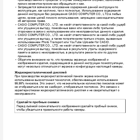
производственного
процесса
В
случае
обнаружения
спорны
х
ошибочных
и
. 
, 
прочих
моментов
просим
ва
с
обращаться
к
нам
.
Запрещается
всяческое
копирование
содержания
данной
инструкции
по
•
эксплуатации
как
частич
но
так
и
полностью
Использование
содержания
, 
, 
. 
данной
инструкции
без
разрешения
в
любых
 CASIO COMPUTER CO., LTD. 
целях
кроме
целей
личног
о
использования
запрещено
законода
тельством
, 
, 
об
авторском
праве
.
не
несёт
ответственности
за
какой
либо
ущерб
•
CASIO COMPUTER CO., LTD. 
-
или
упущенную
выгоду
понес
ённые
вами
или
какими
либо
третьими
, 
-
сторонами
в
связи
с
использованием
или
неис
правностью
данного
изделия
.
не
несёт
ответственности
за
какой
либо
ущерб
•
CASIO COMPUTER CO., LTD. 
-
или
упущенную
выгоду
а
также
по
претензиям
третьих
сторон
вызванным
, 
, 
использованием
или
 Photo Transport 
 YouTube Uploader for CASIO.
не
несёт
ответственности
за
какой
либо
ущерб
•
CASIO COMPUTER CO., LTD. 
-
или
упущенную
выгоду
понес
ённые
в
результате
утраты
содержимого
, 
памяти
в
связи
с
неисправностью
в
рез
ультате
ремонта
или
по
другим
, 
причинам
.
Обратите
внимание
на
то
что
примеры
экранных
изображений
и
•
, 
эксплуатации
изображения
изделия
содержащи
еся
в
данной
инструкц
ии
по
, 
, 
могут
несколько
отличаться
от
экранов
и
конфиг
урации
настоящей
камеры
.
Жидкокристаллический
дисплей
При
производстве
жидкокриста
ллической
панели
экрана
монитора
использована
высоко
точная
технология
обеспеч
ивающая
использовани
е
, 
пикселов
Это
значит
что
незначительное
колич
ество
пикселов
может
99,99% 
. 
, 
не
отображаться
или
же
наоборот
отображаться
постоянно
Это
связано
с
, 
. 
характеристиками
жидкокристаллического
дисплея
и
не
свидетельствует
о
неисправности
.
Сделайте
пробные
снимки
Перед
съёмкой
оконч
ательного
изображения
сделайте
пробный
снимок
, 
чтобы
убедитьс
я
в
правильнос
ти
работы
камеры
.