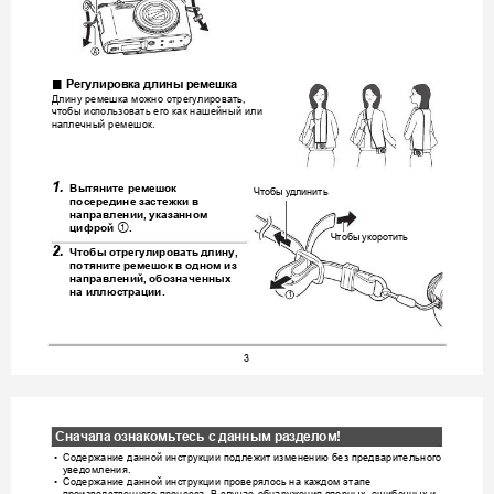
.
Регулировка
длины
ремешка
Длину
ремешка
можно
отрегулировать
, 
чтобы
использовать
его
как
нашейный
или
наплечный
реме
шок
.
1.
Вытяните
ремеш
o
к
Чтобы
удлинить
посередине
застежки
в
направлении
, 
указанном
цифрой
.
1
Чтобы
укоротить
2.
Чтобы
отрегулировать
длину
, 
потяните
ремеш
o
к
в
одном
из
направлений
, 
обозначенных
на
иллюстрации
.
1
3
Сначала
ознакомьт
есь
с
данным
раздело
м
!
Содержание
данной
инструкции
подлежит
изменению
без
предварительного
•
уведомления
.
Содержание
данной
инструкции
проверялось
на
каждом
этапе
•