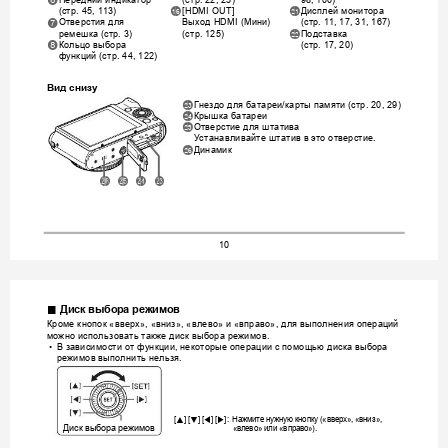
Передний
индикатор
стр
6
98,
100)
(
.
22,
23)
стр
Дисплей
монитора
bq
cl
[HDMI OUT] 
(
.
45,
113)
Отверстия
для
Выход
Мини
стр
7
 HDMI (
) 
(
.
11,
17,
31,
167)
ремешка
стр
Подставка
стр
cm
 (
.3
)
(
.
125)
Кольцо
выбора
стр
8
(
.
17,
20)
функций
стр
 (
.
44,
122)
Вид
снизу
Гнездо
для
б
атареи
карты
памяти
стр
cn
/
 (
.
20,
29)
Крышка
батареи
co
Отверстие
для
штатива
cp
Устанавливайте
штатив
в
это
отверстие
.
Динамик
cq
cq
cp
co
cn
10
.
Диск
выбора
режимов
Кроме
кнопок
вверх
вниз
влево
и
вправо
для
выполнения
операций
 «
», «
», «
» 
 «
», 
можно
использовать
также
диск
выбора
режимов
.
В
зависимости
от
фун
кции
некоторые
операции
с
помощью
дис
ка
выбора
•
, 
режимов
выполн
ить
нельзя
.
Нажмите
нужную
кнопку
вверх
вниз
8
2
4
6
[
] [
] [
] [
]:
 («
», «
», 
Диск
выбо
ра
режимов
влево
или
вправо
«
» 
 «
»).