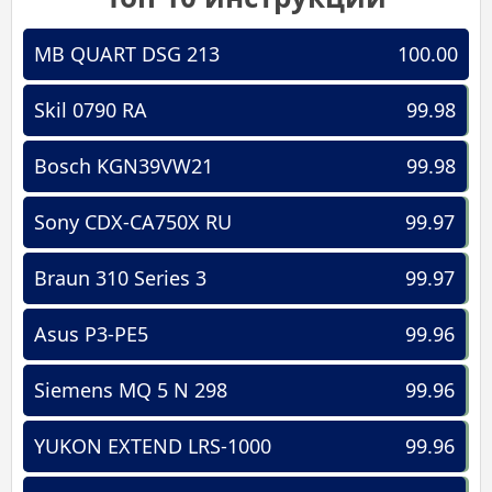
MB QUART DSG 213
100.00
Skil 0790 RA
99.98
Bosch KGN39VW21
99.98
Sony CDX-CA750X RU
99.97
Braun 310 Series 3
99.97
Asus P3-PE5
99.96
Siemens MQ 5 N 298
99.96
YUKON EXTEND LRS-1000
99.96