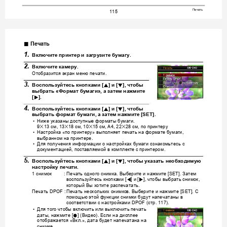
Печать
115
.
Печать
1.
Включите
принтер
и
загрузите
бумагу
.
2.
Включите
камеру
.
Отобразится
экран
меню
печати
.
3.
8
2
Воспользуйтесь
кнопками
 [
] 
и
 [
], 
чтобы
выбрать
 «
Формат
бумаги
», 
а
затем
нажмите
6
[
].
4.
8
2
Воспользуйтесь
кнопками
 [
] 
и
 [
], 
чтобы
выбрать
формат
бумаги
, 
а
затем
нажмите
 [SE
T].
Ниже
указаны
доступные
форматы
бумаги
•
.
см
см
см
см
по
принтеру
x
x
x
x
9
13 
, 13
18 
, 10
15 
, A4, 22
28 
, 
Настройка
по
принтеру
выполняет
печать
на
формате
бумаги
•
 «
» 
, 
выбранном
на
принтере
.
Для
получения
информации
о
настройках
бумаги
ознак
омьтесь
с
•
документацией
поставляемой
в
комплект
е
с
принтером
, 
.
5.
8
2
Воспользуйтесь
кнопками
 [
] 
и
 [
], 
чтобы
указать
необходимую
настройку
печати
.
снимок
Печать
одного
сн
имка
Выберите
и
нажмите
Затем
1 
:
. 
 [SET]. 
воспользуйтесь
кнопка
ми
и
чтобы
выбрать
снимок
4
6
 [
] 
 [
], 
, 
который
Вы
хотите
распечатать
.
Печать
Печать
нескольких
снимко
в
Выбери
те
и
нажмите
С
 DPOF
:
. 
 [SET]. 
помощью
этой
функци
и
снимки
будут
напечатаны
в
соответствии
с
настройками
стр
 DPOF (
. 117).
Для
того
чтобы
включить
или
выключить
печать
•
даты
нажмите
Видео
Если
на
дисплее
0
, 
 [
] (
). 
отображается
Вк
л
дат
а
будет
нап
ечатана
на
 «
.», 
снимке
.