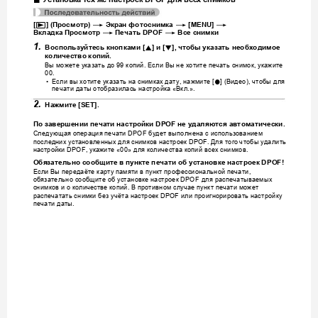
.
Установ
ка
тех
же
н
астроек
 DPOF 
для
всех
снимков
p
*
*
*
[
] (
Просмотр
) 
Экран
фотоснимка
 [MENU] 
*
*
Вкладка
Просмотр
Печать
 DPOF 
Все
сним
ки
1.
8
2
Воспользуйтесь
кнопками
 [
] 
и
 [
], 
чтобы
указать
необходимое
количество
копий
.
Вы
можете
указать
до
копий
Если
Вы
не
хотите
печать
снимок
укажите
 99 
. 
, 
00.
Если
вы
хо
тите
указать
на
снимках
дату
нажмите
Видео
чтобы
для
0
•
, 
 [
] (
), 
печати
даты
отобразилась
настройка
Вкл
 «
.».
2.
Нажмите
 [SET].
По
завершении
печати
настройки
 DPOF 
не
удаляются
автоматически
.
Следующая
операция
печати
будет
выполнена
с
использованием
 DPOF 
послед
них
устан
овленных
для
снимков
настроек
Для
того
чтобы
удалить
 DPOF. 
настройки
укажите
для
колич
ества
копий
всех
снимков
 DPOF, 
 «00» 
.
Обязательно
сообщите
в
пункте
печати
об
установке
настроек
 DPOF!
Если
Вы
передаёте
карту
памяти
в
пункт
профессиональной
печати
, 
обязательно
сообщите
об
установке
настроек
для
распечатываемых
 DPOF
снимков
и
о
количестве
копий
В
противном
случае
пункт
печати
может
. 
распечатать
сн
имки
бе
з
учёта
настроек
или
проигнорировать
настройку
 DPOF 
печати
даты
.