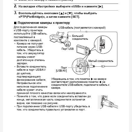
2.
6
На
вкладке
 «
Настр
ойки
» 
выберите
 «USB» 
и
нажмите
 [
].
3.
8
2
Воспользуйтесь
кнопками
 [
] 
и
 [
], 
чтобы
выбрать
«PTP(PictBridg
e)», 
а
затем
нажмите
 [SET].
.
Подключение
камеры
к
принтеру
Для
п
одключе
ния
камеры
кабель
поставляетс
я
с
камерой
USB-
 (
)
к
порту
принтера
 USB-
используйте
каб
ель
 US
B-
, 
Большой
поставля
емый
в
соединитель
комплекте
с
камерой
.
Камера
не
получает
•
USB
питание
через
 USB-
Порт
 USB
кабель
Убедитесь
в
. 
том
что
аккумулятор
, 
камеры
и
меет
достаточную
степень
Малый
соединитель
зарядки
.
Вставьте
соединитель
•
Порт
кабеля
в
порт
 USB/AV 
[USB/AV]
до
щелчка
, 
подтверждающего
Убедившис
ь
в
том
что
пометка
на
камер
е
6
, 
фиксирование
кабеля
. 
соответствуе
т
расположе
нию
пометки
на
4
Неправильное
или
соединителе
кабеля
подключите
кабель
к
 USB-
, 
неполное
подключение
камере
.
кабеля
может
стать
или
неисправности
причиной
плохого
кач
ества
связи
.
Помните
о
том
что
даж
е
если
соединитель
вставлен
до
•
, 
конца
металлическая
часть
соединителя
останется
, 
видна
как
показано
на
рисунке
, 
.
При
подключении
кабеля
к
порту
убедитесь
в
•
 USB-
 USB-
том
что
соедините
ль
правильно
установлен
в
порт
, 
.