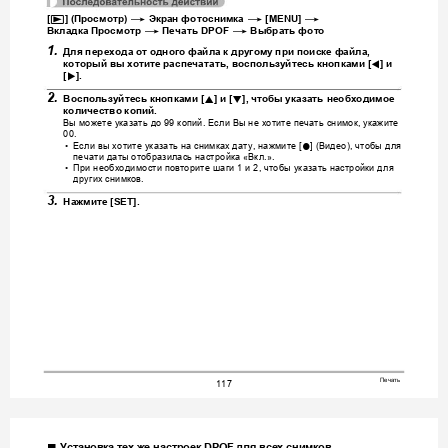
p
*
*
*
[
] (
Просмотр
) 
Экран
фотоснимка
 [MENU] 
*
*
Вкладка
Просмотр
Печать
 DPOF 
Выбрать
фо
то
1.
Для
перехода
от
одного
файла
к
другому
при
поиске
файла
, 
4
который
вы
хотите
распечатать
, 
воспользуйтесь
кнопками
 [
] 
и
6
[
].
2.
8
2
Воспользуйтесь
кнопками
 [
] 
и
 [
], 
чтобы
указать
необходимое
количество
копий
.
Вы
можете
указать
до
копий
Если
Вы
не
хотите
печать
снимок
укажите
 99 
. 
, 
00.
Если
вы
хо
тите
указать
на
снимках
дату
нажмите
Видео
чтобы
для
0
•
, 
 [
] (
), 
печати
даты
отобразилась
настройка
Вкл
 «
.».
При
не
обходимо
сти
повторите
шаги
и
чтобы
указать
настройки
для
•
 1 
 2, 
других
снимков
.
3.
Нажмите
 [SET].
Печать
117