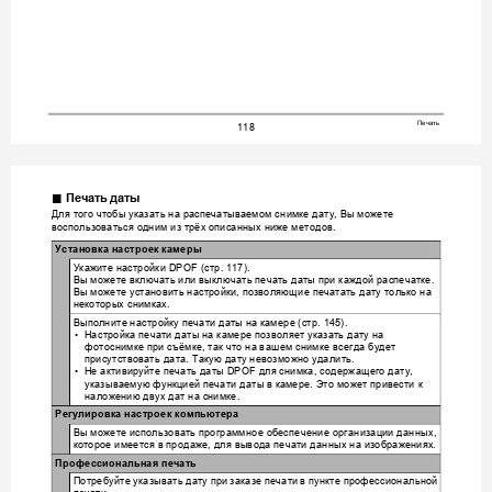
Печать
118
.
Печать
даты
Для
того
чтобы
указать
на
распечатываемом
сн
имке
дату
Вы
можете
, 
воспользоваться
одним
из
трёх
описанных
ниже
методов
.
Установка
настроек
камеры
Укажите
настройки
стр
 DPOF
 (
. 117).
Вы
можете
включ
ать
или
выключать
печать
даты
при
каждой
распечатке
. 
Вы
можете
установить
настройки
позволяющи
е
печатать
дату
только
на
, 
некоторых
снимках
.
Выполните
настройку
печа
ти
даты
на
камере
стр
 (
. 145).
Настройка
печати
даты
на
камере
позволяет
указать
дату
на
•
фотоснимке
при
съёмке
так
что
на
вашем
сним
ке
все
гда
будет
, 
присутствовать
дата
Такую
дату
невозможно
удалить
. 
.
Не
активируйте
печать
даты
для
снимка
содержащего
дату
•
 DPOF 
, 
, 
указываемую
функцией
печати
даты
в
кам
ере
Это
может
привести
к
. 
наложению
двух
дат
на
снимке
.
Регулировка
настроек
компьютера
Вы
можете
использовать
программное
обесп
ечение
организ
а
ции
данных
, 
которое
имеется
в
продаже
для
вывода
печати
данных
на
изображениях
, 
.
Профессиональная
печать
Потребуйте
указывать
дату
при
заказе
печати
в
пункте
профессиональной