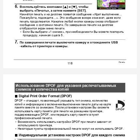
6.
8
2
Воспользуйтесь
кнопками
 [
] 
и
 [
], 
чтобы
выбрать
 «
Печать
», 
а
затем
нажмите
 [S
ET].
Начнётся
печать
и
на
дисплее
появится
сообщение
Идет
выполнение
 «
… 
Пожалуйста
подождите
Это
сообще
ние
вскоре
исчез
нет
даже
если
, 
…».
, 
печать
продолжается
Нажатие
лю
бой
кнопки
камеры
снова
отобразит
. 
сообщение
о
состоянии
печа
ти
По
завершении
печати
на
дисплее
. 
отобразится
экран
меню
печати
.
Если
Вы
выбрали
снимок
при
необходимости
Вы
можете
п
овторить
•
 «1 
», 
процедуру
начиная
с
шага
, 
 5.
7.
По
завершении
печати
выключите
камеру
и
отсоедините
 USB 
-
кабель
от
принтера
и
камеры
.
Печать
116
Использование
 DPOF 
для
указания
распечатываемых
снимков
и
количества
копий
.
Digital Print O
rder Format (DPOF)
стандарт
позволяющий
указывать
тип
снимка
количество
DPOF – 
, 
, 
копий
и
информацию
о
включении
выключении
печати
даты
на
карте
/
памяти
вместе
со
снимками
После
установки
настроек
Вы
сможете
. 
использовать
карту
памяти
дл
я
печати
на
домашнем
принтере
, 
поддерживающем
или
передать
карту
памяти
в
пункт
 D
POF, 
профессиональной
печати
.
Возможность
использовать
настройки
при
печати
зависит
от
•
 DPOF 
используемого
принтера
.
Не
которые
пункты
профессиональной
печати
могут
не
использовать
•
 DPOF.
.
Индивидуальная
установка
настроек
 DPOF 
для
каждого
снимка