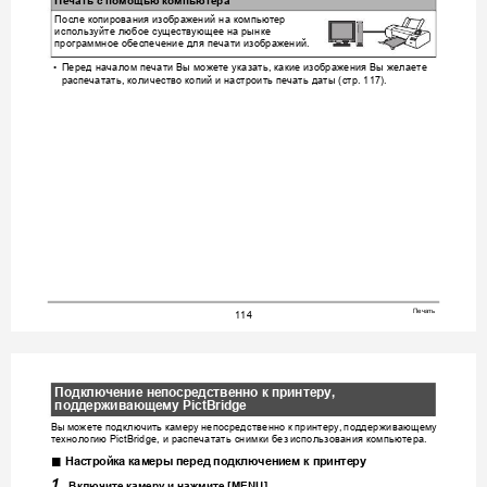
Печать
с
помощью
компьютера
После
копирования
изображений
на
компьют
ер
используйте
любое
существующее
на
рынке
программное
обеспечение
для
печ
ати
изображений
.
Перед
началом
печ
ати
Вы
можете
указать
какие
изобра
жения
Вы
желаете
•
, 
распечатать
количество
копий
и
настроить
печать
даты
стр
, 
 (
. 117).
Печать
114
Подключение
непосред
ственно
к
принтеру
, 
поддерживающему
 PictBridge
Вы
можете
по
дключить
камеру
непосредственно
к
принтеру
поддержи
вающему
, 
технологию
и
распечатать
снимки
без
ис
пользования
компь
ютера
 PictBridge, 
.
.
Настройка
ка
меры
пе
ред
подключением
к
принтеру
1.
Включите
камеру
и
нажмите
 [MENU].