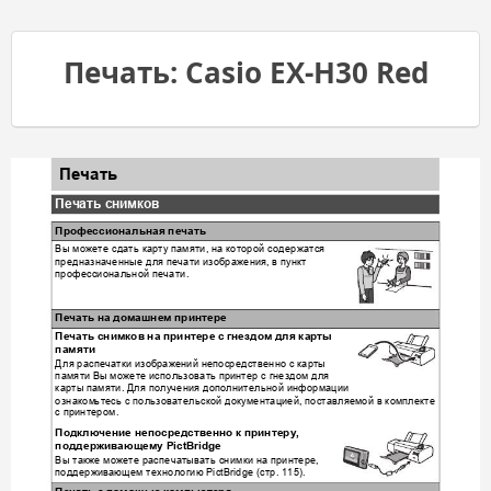
Печать: Casio EX-H30 Red
Печать
Печать
снимков
Профессиональная
печать
Вы
можете
сдать
карту
памяти
на
которой
содержатся
, 
предназначенные
для
печати
изображения
в
пункт
, 
профессиональной
печати
.
Печать
на
домашнем
принтере
Печать
снимков
на
принтере
с
гнездом
для
карты
памяти
Для
распечатки
изображений
непосредственно
с
карты
памяти
Вы
можете
использовать
пр
интер
с
гнездом
для
карты
памяти
Для
получения
дополнитель
ной
информации
. 
ознаком
ьтесь
с
пользовательской
документацией
поставляемой
в
комплекте
, 
с
принтером
.
Подключение
непосредственно
к
принтеру
, 
поддерживающему
 PictBridge
Вы
также
можете
распечатывать
снимки
на
принтере
, 
поддерживающем
технологию
стр
 PictBridge (
. 115).