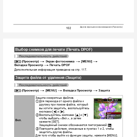
Другие
функции
воспроизведения
Просмотр
 (
)
102
Выбор
снимков
дл
я
печат
и
 (
Печать
 DPOF)
p
*
*
*
[
] (
Просмотр
) 
Экран
фотоснимка
 [MENU] 
*
Вкладка
Просмотр
Печать
 DPOF
Дополнительная
информация
приведена
на
стр
. 117.
Защита
файла
от
уда
ления
 (
Защи
та
)
p
*
*
*
[
] (
Просмотр
) 
 [MENU] 
Вкладка
Просмотр
Защита
Защита
конкретных
фа
йлов
.
Для
перехода
от
одного
файла
к
1
другому
при
поиске
файла
который
, 
вы
хотите
защитить
воспользуйтесь
, 
кнопками
и
4
6
 [
] 
 [
].
Воспользуй
тесь
кнопками
и
8
2
2
 [
] 
 [
], 
чтобы
выбрать
Вкл
а
затем
 «
.», 
Вкл
.
нажмите
 [SET].
Защищённый
снимок
обозначается
пиктограммой
›
.
Повторите
действия
описанные
в
пунктах
и
чтобы
3
, 
 1 
 2, 
защитить
другие
файлы
.
Для
того
чтобы
выйти
из
функции
защиты
нажмите
, 
 [MENU]. 