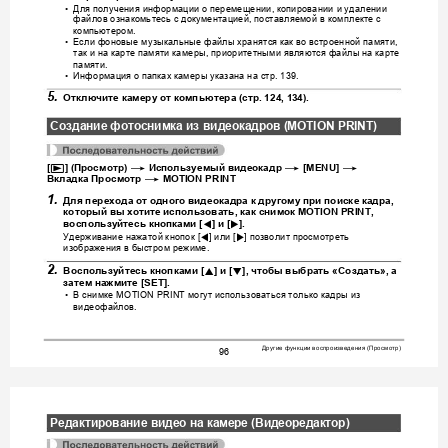
Для
получения
информации
о
перемещении
копировании
и
удалении
•
, 
файлов
ознакомьтесь
с
докуме
нтацией
поставляемой
в
комплек
те
с
, 
компьютером
.
Если
фоновые
музыкальные
файлы
хранятся
как
во
встроенной
памяти
•
, 
так
и
на
карте
памяти
камеры
приоритетными
являются
файлы
на
карте
, 
памяти
.
Инфо
рмация
о
папках
камеры
указана
на
стр
•
. 139.
5.
Отключите
камеру
от
компьютера
 (
стр
. 124, 1
34).
Создание
фотоснимка
из
видеокадров
 (MOTION PRINT)
p
*
*
* 
[
] (
Просмотр
) 
Испол
ьзуемы
й
видеокадр
 [MENU] 
*
Вкладка
Просмо
тр
 MOTION PRINT
1.
Для
перехода
от
одного
видеокадра
к
другому
при
поиске
кадра
, 
который
вы
хотите
использовать
, 
как
снимок
 MOTION PRINT, 
4
6
воспользуйтесь
кнопками
 [
] 
и
 [
].
Удерживание
нажатой
кнопок
или
позволит
просмотреть
4
6
 [
] 
 [
] 
изображения
в
быстром
режиме
.
2.
8
2
Воспользуйтесь
кнопками
 [
] 
и
 [
], 
чтобы
выбрать
 «
Создать
», 
а
затем
нажмите
 [SET].
В
снимке
могут
исполь
зоваться
только
кадры
из
•
 MOTION PRINT 
видеофайлов
.
Другие
функции
воспроизведения
Просмотр
 (
)
96
Редактирование
видео
на
камере
 (
Видеоредак
тор
)