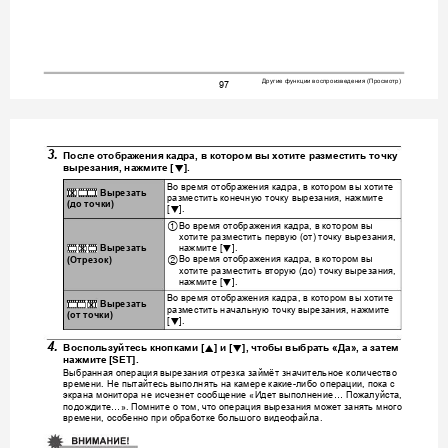
Другие
функции
воспроизведения
Просмотр
 (
)
97
3.
После
отобра
жения
кадра
, 
в
котором
вы
хотите
разместить
точку
2
вырезания
, 
нажмите
 [
].
Во
время
отображения
кадра
в
котором
вы
хотите
, 
}
Вырезать
разместить
конечную
точку
вырезания
нажмите
, 
(
до
точки
)
2
[
].
Во
время
отображения
кадра
в
кот
ором
вы
1
, 
хотите
разместить
первую
от
точку
выр
езания
 (
) 
, 
нажмите
~
2
[
].
Вырезать
Во
время
отображения
кадра
в
кот
ором
вы
2
, 
(
Отрезок
)
хотите
разместить
вторую
до
точку
вырезания
 (
) 
, 
нажмите
2
[
].
Во
время
отображения
кадра
в
котором
вы
хотите
, 
¡
Вырезать
разместить
начальную
точку
вырезания
нажмите
, 
(
от
точки
)
2
[
].
4.
8
2
Воспользуйтесь
кнопками
 [
] 
и
 [
], 
чтобы
выбрать
 «
Да
», 
а
затем
нажмите
 [SET
].
Выбранная
операция
вырезания
отрезка
займёт
значитель
ное
количество
времени
Не
пытайтесь
выполнять
на
камере
какие
ли
бо
операции
пока
с
. 
-
, 
экрана
монитора
не
исчезнет
сообщение
Идет
выполнение
Пожалуйста
 «
… 
, 
подождите
Помните
о
том
что
операция
вырезания
может
занять
много
…». 
, 
времени
особенно
при
обработке
большого
видеофайла
, 
.