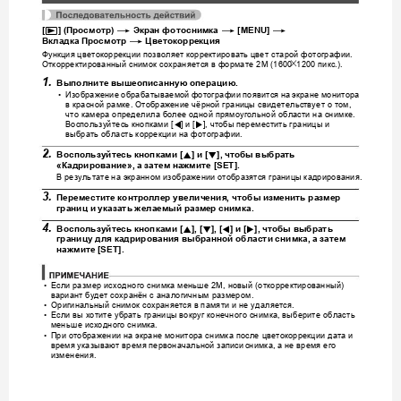
p
*
*
*
[
] (
Просмотр
) 
Экран
фотоснимка
 [MENU] 
*
Вкладка
Просмотр
Цвет
окоррекция
Функция
цветокоррекции
позволяет
корректировать
цвет
старой
фотографии
. 
Откорректированный
снимок
сохраняется
в
формате
пикс
x
 2M (1600
1200 
.).
1.
Выполните
вышеописанную
операцию
.
Изображение
обраб
атываемой
фотографи
и
появи
тся
на
экране
монитора
•
в
красной
рамке
Отображени
е
чёрной
границы
свидетельс
твует
о
том
. 
, 
что
камера
определила
более
одной
прямоугольной
об
ласти
на
снимке
. 
Воспользуй
тесь
кнопками
и
чтобы
переместить
границ
ы
и
4
6
 [
] 
 [
], 
выбрать
область
коррекции
на
фотографии
.
2.
8
2
Воспользуйтесь
кнопками
 [
] 
и
 [
], 
чтобы
выбрать
«
Кадрирование
», 
а
затем
нажми
те
 [SET].
В
результате
на
экранном
изображении
отобразятся
границы
кадрирования
.
3.
Переместите
контрол
лер
увеличения
, 
чтоб
ы
изменить
размер
границ
и
указать
желаемый
разме
р
снимка
.
4.
8
2
4
6
Воспользуйтесь
кнопками
 [
], [
], [
] 
и
 [
], 
чтобы
выбрать
границу
для
кадрирования
выбранной
област
и
снимка
, 
а
затем
нажмите
 [SET
].
Если
размер
исходного
снимка
меньше
новый
откорректированный
•
 2M, 
 (
) 
вариант
будет
сохранён
с
аналогичным
размером
.
Ор
игинальный
снимок
сохраняется
в
памяти
и
не
удаляется
•
.
Если
вы
хотите
убрать
границы
вокруг
конечного
снимка
выберите
область
•
, 
меньше
исходного
сним
ка
.
При
отображ
ении
на
экране
монитора
снимка
после
цветокоррекции
дата
и
•
время
указывают
время
первоначальной
записи
снимка
а
не
время
его
, 
изменения
.