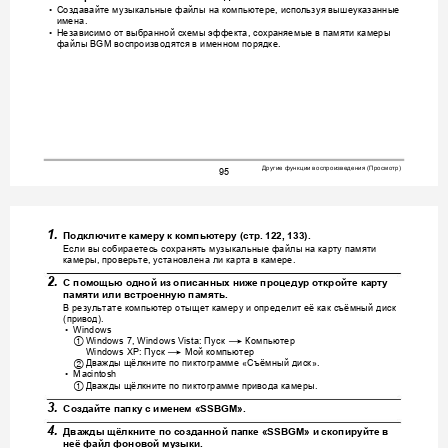
Со
здавайте
музыкальные
файлы
на
компьютере
используя
вышеуказанные
•
, 
имена
.
Не
зависимо
от
выбранной
схемы
эффекта
сохраняем
ые
в
памяти
камеры
•
, 
файлы
воспроизв
одятся
в
именном
порядк
е
 BGM 
.
Другие
функции
воспроизведения
Просмотр
 (
)
95
1.
Подключите
камеру
к
компьютеру
 (
стр
. 122, 133).
Если
вы
собираетесь
сохранять
музыкальные
файл
ы
на
карту
памяти
камеры
проверьте
установлена
ли
карта
в
камере
, 
, 
.
2.
С
помощью
одной
из
описанных
ниже
процедур
откройте
карту
памяти
или
встроенную
память
.
В
результате
компьютер
отыщет
камеру
и
определит
её
как
съёмный
диск
привод
(
).
•
Windows
Пуск
Компьютер
1
*
Windows 7, Windows Vista: 
Пуск
Мой
компьютер
*
Windows XP: 
Дважды
щёлкните
по
пи
ктограмме
Съёмный
диск
2
 «
».
•M
a
c
i
n
t
o
s
h
Дважды
щёлкните
по
пи
ктограмме
привода
камеры
1
.
3.
Создайте
папку
с
именем
 «SSBGM».
4.
Дважды
щёлкните
по
созданной
папке
 «SSBGM» 
и
скопируйте
в
неё
файл
фоновой
музыки
.