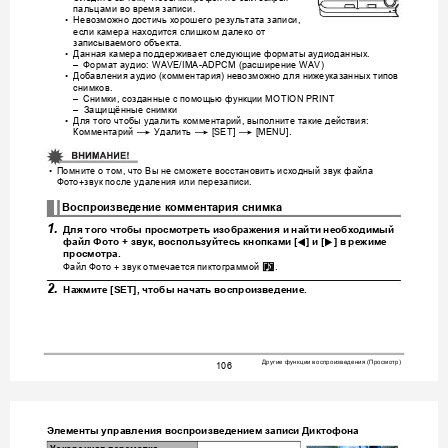
пальцами
во
время
записи
.
Н
евозможно
достичь
хорошего
результата
запи
си
•
, 
если
камера
находится
слишком
далеко
от
записываемого
объекта
.
Данная
камера
подде
рживает
следующие
форматы
аудиоданных
•
.
Формат
аудио
расширение
–
: WAVE/IMA-ADPCM (
 WAV)
Добавления
аудио
комментария
невозможно
для
нижеуказанных
типов
•
 (
) 
снимков
.
Снимки
созданные
с
помощью
функции
–
, 
 MOTION PRINT
Защищённые
снимки
–
Для
того
чтобы
удалить
комментарий
выполните
такие
действия
•
, 
:
Комментарий
Удалить
*
*
*
 [SET] 
 [MENU].
Помните
о
том
что
Вы
не
сможете
восстановить
ис
ходный
звук
файла
•
, 
Фото
звук
после
удаления
или
перезаписи
+
.
Воспроизвед
ение
комментария
снимка
1.
Для
того
чтобы
просмотрет
ь
изображения
и
найти
необходимы
й
4
6
файл
Фото
 + 
звук
, 
воспользуйтесь
кнопками
 [
] 
и
 [
] 
в
режиме
просмотра
.
Файл
Фото
звук
отмечается
пиктограммой
ˆ
 + 
.
2.
Нажмите
 [SET], 
чтобы
начать
воспроизведение
.
Другие
функции
воспроизведения
Просмотр
 (
)
106
Элементы
управления
воспроизведением
записи
Диктофона