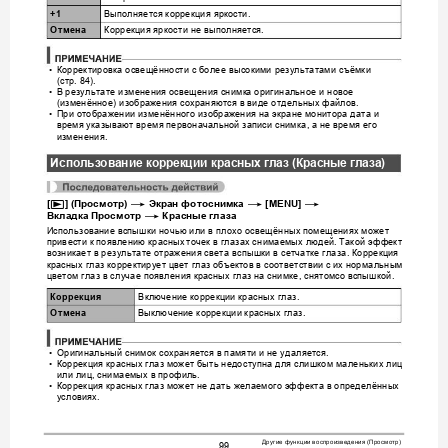
Выполняется
коррекция
яркости
+1
.
Коррекция
ярко
сти
не
выполняется
Отмена
.
Корректировка
освещённости
с
более
высокими
результатами
съёмки
•
стр
(
.8
4
)
.
В
результате
изменения
освещения
снимк
а
ор
игинальное
и
новое
•
изменённое
изображения
сохраняются
в
виде
отдельных
файлов
(
) 
.
При
отображ
ении
изменённого
изображения
на
экране
монитора
дата
и
•
время
указывают
время
первоначальной
записи
сним
ка
а
не
время
его
, 
изменения
.
Использование
коррекции
красных
глаз
 (
Красные
глаза
)
p
*
*
*
[
] (
Просмотр
) 
Экран
фотоснимка
 [MENU] 
*
Вкладка
Просмотр
Кр
асные
глаза
Использование
вспыш
ки
ночью
или
в
плохо
освещённых
помещени
ях
может
привес
ти
к
появлению
красных
точек
в
глазах
снимаемых
людей
Такой
эффект
. 
возникает
в
результате
отраж
ения
света
вспышки
в
сетчатке
глаза
Коррекция
. 
красных
глаз
корректирует
цвет
глаз
объектов
в
соответствии
с
их
нормальным
цветом
глаз
в
случае
появления
красных
глаз
на
снимке
снятом
со
вспышкой
, 
.
Включение
коррекции
кра
сных
глаз
Коррекция
.
Выключение
коррекции
красных
глаз
Отмена
.
Ор
игинальный
снимок
сохраняется
в
памяти
и
не
удаляется
•
.
Коррек
ция
красных
глаз
может
быть
недоступна
для
слишко
м
маленьких
лиц
•
или
лиц
снимаемых
в
профиль
, 
.
Коррек
ция
красных
глаз
может
не
дать
желаемого
эффекта
в
определённых
•
условиях
.
Другие
функции
воспроизведения
Просмотр
 (
)
99