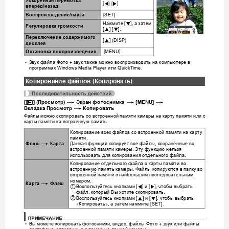
Ускоренная
перемотка
4
6
[
] [
]
вперёд
/
назад
Воспрои
зведение
/
пауза
[SET]
Нажмите
а
затем
2
 [
], 
Регулировка
громкости
8
2
[
] [
].
Переключение
содержимого
8
[
] (DISP)
дисплея
Остановка
воспроизведения
[MENU]
Звук
файла
Фото
звук
также
мож
но
воспроизводить
на
компьютере
в
•
 + 
программах
или
 Windows Media Player 
 QuickTime.
Копиров
ание
файлов
 (
Копировать
)
p
*
*
*
[
] (
Просмотр
) 
Экран
фотоснимка
 [MENU] 
*
Вкладка
Просмотр
Копировать
Файлы
можно
скопиро
вать
со
встроенной
па
мяти
камеры
на
карту
па
мяти
или
с
карты
памяти
на
встроенную
память
.
Копирование
всех
файлов
со
встроенной
памяти
на
карту
памяти
.
Данная
функция
копирует
все
файлы
сохранённые
во
*
Флэш
Карта
, 
встроенной
памяти
камеры
Эту
функцию
нел
ьзя
. 
использовать
для
копировани
я
отдельного
файла
.
Копирование
отдельного
файла
с
карты
памяти
во
встроенную
память
камеры
Файлы
копируются
в
папку
во
. 
встроенной
памяти
с
на
ибольшим
последовательным
номером
.
*
Карта
Флэш
Воспользуйтесь
кнопками
и
чтобы
выбрать
1
4
6
 [
] 
 [
], 
файл
который
Вы
хотите
скопировать
, 
.
Воспользуйтесь
кнопками
и
чтобы
выбрать
8
2
2
 [
] 
 [
], 
Копировать
а
затем
нажмите
«
», 
 [SET].
Вы
можете
копировать
фотоснимки
видео
файлы
Фото
звук
или
файлы
•
, 
, 
 + 