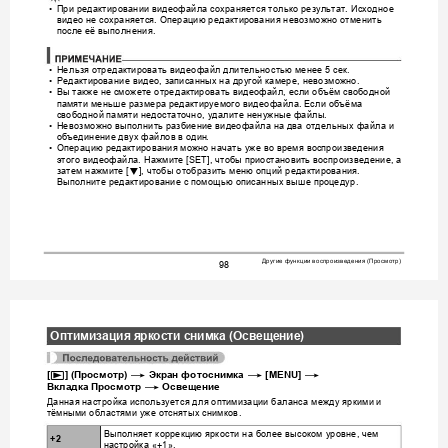
При
редакти
ровании
видеофайла
сохраняется
только
результат
Исходное
•
. 
видео
не
сохраняется
Операцию
редакти
рования
невозможно
отменить
. 
после
её
выполнения
.
Не
льзя
отредактировать
виде
офайл
длительностью
менее
сек
•
 5 
.
Редактировани
е
видео
записанных
на
другой
камере
невозможно
•
, 
, 
.
Вы
такж
е
не
сможете
отредакт
ировать
видеофайл
если
объём
свободной
•
, 
памяти
меньше
размера
редактируемого
ви
деофайла
Если
объёма
. 
свободной
памяти
недостаточно
удалите
ненужные
файлы
, 
.
Не
возможно
выполнить
разбиение
видеофайла
на
два
отдельных
файла
и
•
объединение
двух
файлов
в
один
.
Операц
ию
редактирования
можно
начать
уж
е
во
время
воспро
изведения
•
этого
видеофайла
Нажмите
чтобы
приостановить
воспрои
зведение
а
. 
 [SET], 
, 
затем
нажмите
чтобы
отобразить
меню
опций
редактирования
2
 [
], 
. 
Выполните
редактирование
с
помощью
описанных
выше
процедур
.
Другие
функции
воспроизведения
Просмотр
 (
)
98
Оптимизация
яркости
снимка
 (
Освещение
)
p
*
*
*
[
] (
Просмотр
) 
Экран
фотоснимка
 [MENU] 
*
Вкладка
Просмотр
Освещение
Данная
настройка
используется
для
оптимизации
баланса
между
яркими
и
тёмными
областями
уже
отснятых
снимков
.
Выполняет
коррекцию
ярко
сти
на
более
высоком
уровне
чем
, 
+2
настройка
 «+1».