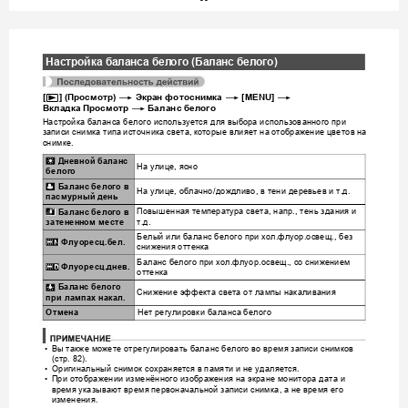
Настройка
баланса
бел
ого
 (
Баланс
белого
)
p
*
*
*
[
] (
Просмотр
) 
Экран
фотоснимка
 [MENU] 
*
Вкладка
Просмотр
Баланс
белого
Настро
йка
баланса
белого
использу
ется
для
выбора
и
спользованного
при
записи
снимк
а
типа
исто
чника
света
которые
влияет
на
отображение
цветов
на
, 
снимке
.
¤
Дневн
ой
баланс
На
улице
ясно
, 
белого
'
Баланс
белого
в
На
улице
облачно
дождливо
в
тени
деревьев
и
т
д
, 
/
, 
.
.
пасмурный
день
Повышенная
температура
света
напр
те
нь
здания
и
“
, 
., 
Баланс
белого
в
т
д
.
.
затенен
ном
ме
сте
Белый
или
баланс
белого
при
хол
флуор
освещ
без
.
.
., 
†
Флуоресц
.
бел
.
снижения
оттенка
Баланс
белого
при
хол
флуор
освещ
со
снижением
.
.
., 
–
Флуоресц
.
днев
.
оттенка
«
Баланс
белого
Снижение
эффекта
света
от
лампы
накаливания
при
лампах
накал
.
Не
т
регулировки
баланса
белого
Отмена
Вы
такж
е
можете
отрегулировать
баланс
белого
во
время
записи
сним
ков
•
стр
(
. 82).
Ор
игинальный
снимок
сохраняется
в
памяти
и
не
удаляется
•
.
При
отображ
ении
изменённого
изображения
на
экране
монитора
дата
и
•
время
указывают
время
первоначальной
записи
сним
ка
а
не
время
его
, 
изменения
.