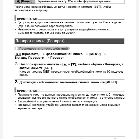
Переключение
между
ч
и
ч
форматом
времени
0
[
] (
Видео
)
 12-
 24-
После
установки
необ
ходимых
даты
и
времени
нажмите
чтобы
 [SET], 
активировать
настройку
.
Да
ту
и
время
проставляемые
на
снимке
с
помощью
функции
Печать
даты
•
, 
стр
невозможно
отредакт
ировать
(
. 145) 
.
Не
возможно
отредактировать
дату
и
вр
емя
защищ
ённого
снимка
•
.
Вы
можете
указать
даты
с
по
г
•
 1980 
 2049 
.
Поворот
снимка
 (
Поворот
)
p
*
*
*
[
] (
Просмотр
) 
фотосним
ок
или
видео
 [MEN
U] 
*
Вкладка
Просмо
тр
Поворот
1.
8
2
Воспользуйтесь
кнопками
 [
] 
и
 [
], 
чтобы
выбрать
 «
Поворот
», 
а
затем
нажмите
 [SET].
Каждое
нажатие
п
оворачивает
отображённый
снимок
на
градусов
 [SET] 
 90 
влево
.
2.
Достигнув
необходимого
поло
жения
снимка
, 
на
жмите
 [MENU].
Помните
о
том
что
данная
процедура
не
меняет
данных
снимка
С
помощью
•
, 
. 
вращения
вы
просто
меняете
метод
отображения
снимка
на
диспл
ее
камеры
.
Защищённый
или
увеличенный
снимок
нел
ьзя
повернуть
•
.
Исходный
неповёрнутый
снимок
отображается
на
экране
меню
сним
ка
и
•
 (
) 
экране
календаря
.