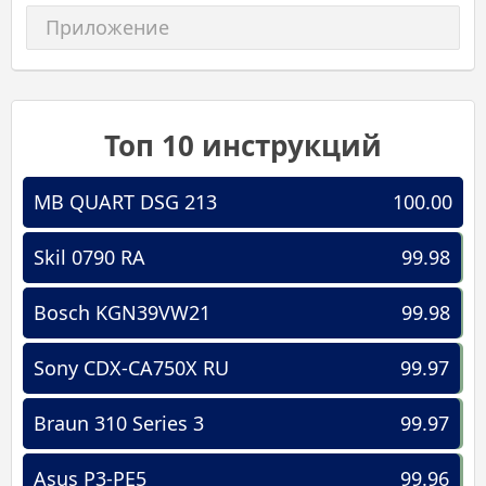
Приложение
Топ 10 инструкций
MB QUART DSG 213
100.00
Skil 0790 RA
99.98
Bosch KGN39VW21
99.98
Sony CDX-CA750X RU
99.97
Braun 310 Series 3
99.97
Asus P3-PE5
99.96