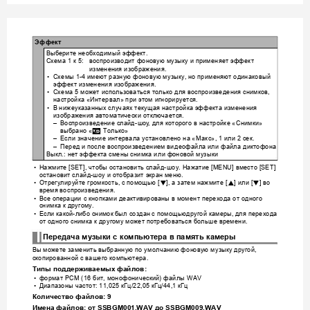
Эффект
Выберите
необходимый
эффект
.
Схема
к
воспроизводит
фоновую
музыку
и
применяет
эффект
 1 
 5:
изменения
изображения
.
Схемы
имеют
разную
фоновую
музыку
но
применяют
одинак
овый
•
 1-4 
, 
эффект
изменения
изображения
.
Схема
может
использоваться
только
для
воспроизведения
снимков
•
 5 
, 
настройка
Интервал
при
этом
игнорируется
 «
» 
.
В
ниж
еуказанных
случ
аях
текущая
настройка
эффекта
изменени
я
•
изображения
автоматически
отключается
.
Воспроизведение
слайд
шоу
для
которого
в
настройке
Снимки
–
-
, 
 «
» 
выбрано
Только
»
 «
»
Если
значение
интервала
установлено
на
Ма
кс
или
сек
–
 «
», 1 
 2 
.
Перед
и
после
воспроизведением
ви
деофайла
или
файла
диктофона
–
Выкл
нет
эффек
та
смены
снимка
или
фоновой
музыки
.: 
На
жмите
чтобы
остановить
слайд
шоу
Нажатие
вместо
•
 [SET], 
-
. 
 [MENU] 
 [SET] 
остановит
слайд
шоу
и
отобразит
экран
меню
-
.
От
регулируйте
громк
ость
с
помощью
а
затем
нажмите
или
во
2
8
2
•
, 
 [
], 
 [
] 
 [
] 
время
воспроизведения
.
Все
операции
с
кнопками
деактивированы
в
момент
перехода
от
одного
•
снимка
к
другому
.
дру
г
ой
камеры
для
перехода
Если
какой
либо
снимок
был
создан
с
помощью
, 
•
-
от
одного
снимка
к
другому
может
потребоваться
больше
времени
.
Передача
музыки
с
компьютера
в
память
камеры
Вы
можете
заменить
выбранную
по
умолчанию
фон
овую
му
зыку
другой
, 
скопированной
с
вашего
компьютера
.
Типы
поддерживаемых
файлов
:
формат
бит
монофони
ческий
файлы
•
 PCM (1
6 
, 
) 
 WAV
Диапазоны
частот
кГц
кГц
кГц
•
: 11,025 
/22,05 
/44,1 
Количество
файлов
: 9
Имена
файлов
: 
от
 SSBGM001.WAV 
до
 SSBGM009.WAV