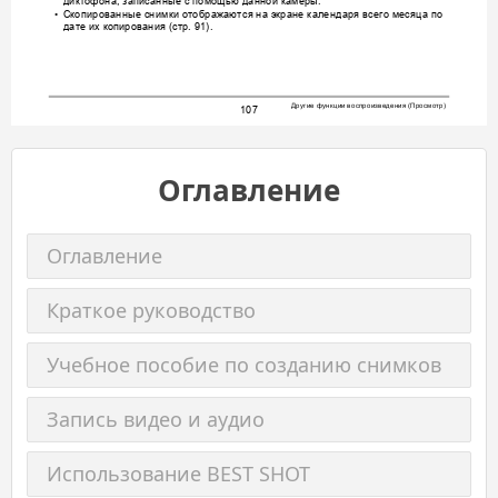
диктофона
записанные
с
помощью
данной
камеры
, 
.
Скопи
рованные
снимки
отоб
ражаются
на
экране
календаря
всего
месяца
по
•
дате
их
копирования
стр
 (
. 91).
Другие
функции
воспроизведения
Просмотр
 (
)
107
Оглавление
Оглавление
Краткое руководство
Учебное пособие по созданию снимков
Запись видео и аудио
Использование BEST SHOT