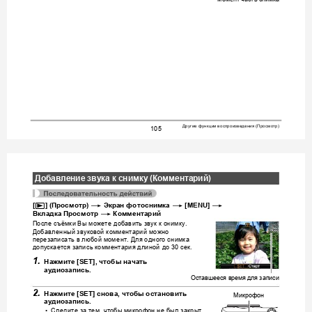
Другие
функции
воспроизведения
Просмотр
 (
)
105
Добавление
звука
к
снимку
 (
Комм
ентарий
)
p
*
*
*
[
] (
Просмотр
) 
Экран
фотоснимка
 [MENU] 
*
Вкладка
Просмотр
Ко
мментарий
После
съёмки
Вы
можете
добавить
звук
к
сним
ку
. 
Добавленный
звуковой
комментарий
можно
перезаписать
в
любой
мом
ент
Для
одного
снимка
. 
допускается
запись
комментария
длиной
до
сек
 30 
.
1.
Нажмите
 [SET], 
чтобы
начать
аудиоз
апись
.
Оставш
ееся
время
для
записи
2.
Нажмите
 [SET] 
снова
, 
чтобы
остановить
Микрофон
аудиоз
апись
.
Следите
за
тем
чтобы
микрофон
не
был
закрыт
•
, 