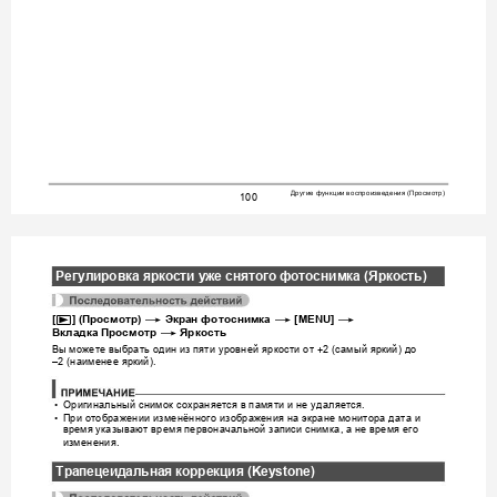
Другие
функции
воспроизведения
Просмотр
 (
)
100
Регулировка
яркости
уже
снятого
фотосн
имка
 (
Яркость
)
p
*
*
*
[
] (
Просмотр
) 
Экран
фотоснимка
 [MENU] 
*
Вкладка
Просмотр
Яркость
Вы
можете
выбрать
один
из
пяти
уровней
яркости
от
самый
яркий
до
 +2 (
) 
наименее
яркий
–2 (
).
Ор
игинальный
снимок
сохраняется
в
памяти
и
не
удаляется
•
.
При
отображ
ении
изменённого
изображения
на
экране
монитора
дата
и
•
время
указывают
время
первоначальной
записи
сним
ка
а
не
время
его
, 
изменения
.
Трапецеидальная
коррекция
 (Keystone)