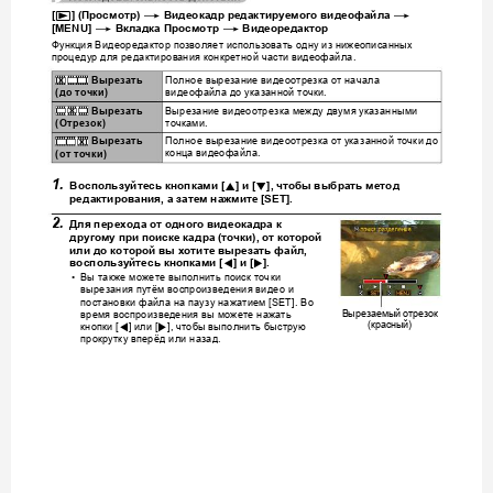
p
*
*
[
] (
Просмотр
) 
Видеокадр
редактируемого
видеофайла
*
*
[MENU] 
Вкл
адка
Просмотр
Видеоредактор
Функция
Видеоредактор
позволяет
использовать
одну
из
нижеописанных
процедур
для
редактиров
ания
конкретной
части
видеофайла
.
Полное
вырезание
видеоотрезка
от
нач
ала
}
Вырезать
видеофайла
до
указанной
точки
.
(
до
точки
)
Вырезание
видеоотрезка
между
двумя
указанными
~
Вырезать
точками
.
(
Отрезок
)
Полное
вырезание
видеоотрезка
от
ука
занной
точки
до
¡
Вырезать
конца
видеофай
ла
.
(
от
точки
)
1.
8
2
Воспользуйтесь
кнопками
 [
] 
и
 [
], 
чтобы
выбрать
метод
редактирования
, 
а
затем
нажмите
 [SET].
2.
Для
перехода
от
одного
видеокадра
к
другому
при
поиске
кадра
 (
точки
), 
от
которой
или
до
которой
вы
хотите
вырезать
файл
, 
4
6
воспользуйтесь
кнопками
 [
] 
и
 [
].
Вы
так
же
можете
выполнить
поиск
точки
•
вырезания
путём
воспроизведения
видео
и
постан
овки
файла
на
паузу
нажатием
Во
 [SET]. 
Вырезаемый
отрезо
к
время
воспроизведения
вы
можете
нажать
красный
(
)
кнопки
или
чтобы
выполнить
быструю
4
6
 [
] 
 [
], 
прокрутку
вперёд
или
назад
.