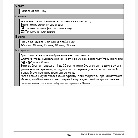
Старт
Начало
слайд
шоу
-
.
Снимки
Указывается
тип
снимков
включаемых
в
слайд
шоу
, 
-
Все
снимки
фото
видео
и
звук
: 
, 
Только
только
фото
и
фото
звук
T
: 
 + 
Только
только
видео
»
: 
Время
Время
от
начала
и
до
конца
слайд
шоу
-
мин
мин
мин
мин
мин
1-5 
, 10 
, 15 
, 30 
, 60 
Интервал
Продолжительность
отображени
я
каждого
снимка
Для
того
чтобы
выбрать
значени
е
от
до
сек
воспользуйтесь
кн
опками
 1 
 30 
, 
и
или
Макс
4
6
[
] 
 [
] 
 «
».
Если
выбран
интервал
от
до
сек
снимки
бу
дут
сменять
друг
друга
с
 1 
 30 
, 
указанным
интервалом
но
аудиосопровождение
для
видео
и
файла
Фото
, 
звук
будут
воспроизводиться
до
конца
+ 
.
Когда
слайд
шоу
подх
одит
к
видеофайлу
для
которого
выбрана
настройка
-
, 
Макс
отображается
только
первый
кадр
видео
Файлы
диктофона
не
«
», 
. 
воспроизв
одятся
если
выбрана
настройка
Макс
, 
 «
».
Другие
функции
воспроизведения
Просмотр
 (
)
94