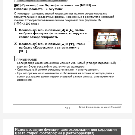
p
*
*
*
[
] (
Просмотр
) 
Экран
фотоснимка
 [MENU] 
*
Вкладка
Просмотр
 Keystone
С
помощью
трапецеидальной
коррек
ции
вы
можете
скорректировать
прямоуголь
ные
и
квадратные
формы
искажённые
в
результате
непрямой
, 
съёмки
Откорректированный
снимок
сохраняется
в
формате
. 
 2M 
пикс
x
(1600
1200
.).
1.
4
6
Воспользуйтесь
кнопками
 [
] 
и
 [
], 
чтобы
выбрать
форму
на
фотоснимке
, 
которую
вы
хотите
откорректировать
.
2.
8
2
Воспользуйтесь
кнопками
 [
] 
и
 [
], 
чтобы
выбрать
 «
Коррекция
», 
а
затем
нажмите
[SET].
Если
размер
исходного
снимка
меньше
новый
откорректированный
•
 2M, 
 (
) 
вариант
будет
сохранён
с
аналогичным
размером
.
Ор
игинальный
снимок
сохраняется
в
памяти
и
не
удаляется
•
.
При
отображ
ении
изменённого
изображения
на
экране
монитора
дата
и
•
время
указывают
время
первоначальной
записи
сним
ка
а
не
время
его
, 
изменения
.
Другие
функции
воспроизведения
Просмотр
 (
)
101
Использование
функции
цветокоррекции
для
коррекции
цвета
старой
фо
тографи
и
 (
Цветокоррекция
)