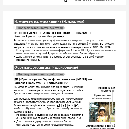
Другие
функции
воспроизведения
Просмотр
 (
)
104
Изменение
размера
снимка
 (
Изм
.
размер
)
p
*
*
*
[
] (
Просмотр
) 
Экран
фотоснимка
 [MENU] 
*
Вкладка
Просмотр
Изм
.
размер
Вы
можете
уменьшить
размер
фотоснимка
и
сохранить
результат
как
отдельны
й
снимок
При
этом
также
сохраняется
исходный
снимок
Вы
можете
. 
. 
выбрать
один
из
трёх
вариантов
изм
енения
размера
снимка
: 10M, 6M, VGA.
В
результате
изменения
снимка
формата
или
будет
создан
снимок
с
•
 3:2 
 16:9 
соотношением
сторон
при
этом
обе
стороны
будут
обрезаны
 4:3, 
.
Да
та
записи
снимка
нового
размера
будет
совпадать
с
датой
съёмки
•
исходного
сн
имка
.
Обрезка
фотоснимка
 (
Ка
дрирование
)
p
*
*
*
[
] (
Просмотр
) 
Экран
фотоснимка
 [MENU] 
*
Вкладка
Просмотр
Кадрирование
Вы
можете
обрезать
снимок
чтобы
удалить
ненужные
, 
Коэффици
ент
части
и
сохр
анить
результат
в
виде
отдельного
фай
ла
. 
увеличения
При
этом
также
сохраняется
исходный
снимок
.
Представляет
область
снимка
Для
масштабирования
изображения
до
не
обходимого
разме
ра
воспо
льзуйтесь
ко
нтроллером
увеличения
, 
. 
Затем
воспользуйтесь
кнопка
ми
и
8
2
4
6
 [
], [
], [
] 
 [
], 
чтобы
отобразить
часть
обрезаемого
изображения
и
, 
нажмите
 [SET].
Изображение
созданное
путём
обрезания
формата
•
, 
или
будет
иметь
соотношение
сторон
3:2 
 16:9, 
 4:3.
Да
та
записи
кадрированно
го
снимка
будет
•
совпадать
с
датой
съёмки
исходного
сн
имка
.
Отображаема
я
в
данный
момент
часть
снимка