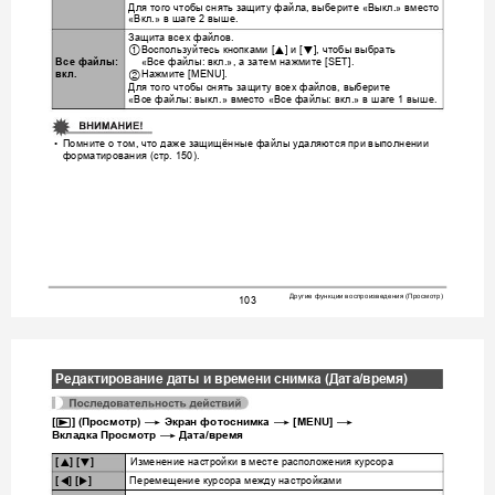
Для
того
чтоб
ы
снять
защиту
файл
а
выберите
Выкл
вмест
о
, 
 «
.» 
Вкл
в
шаге
выше
«
.» 
 2 
.
Защита
всех
файлов
.
Воспользуй
тесь
кнопками
и
чтобы
выбрать
1
8
2
 [
] 
 [
], 
Все
ф
айлы
вкл
а
зат
ем
нажмите
«
: 
.», 
 [SET].
Все
файлы
: 
Нажмите
2
 [MENU].
вкл
.
Для
того
чтобы
снять
защиту
всех
файлов
выберите
, 
Все
файлы
выкл
вместо
Все
файлы
вкл
в
шаге
выше
«
: 
.» 
 «
: 
.» 
 1 
.
Помните
о
том
что
даж
е
защищённые
файлы
удаляются
при
выполнении
•
, 
форматирования
стр
 (
. 150).
Другие
функции
воспроизведения
Просмотр
 (
)
103
Редактирование
даты
и
времени
снимка
 (
Дат
а
/
время
)
p
*
*
*
[
] (
Просмотр
) 
Экран
фотоснимка
 [MENU] 
*
Вкладка
Просмотр
Дата
/
время
Изменение
настройки
в
мес
те
расположения
курсо
ра
8
2
[
] [
]
Перемещение
курсора
между
настройками
4
6
[
] [
]