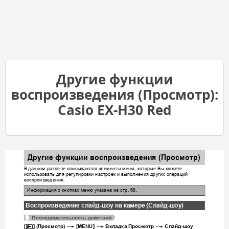
Другие функции
воспроизведения (Просмотр):
Casio EX-H30 Red
Другие
функц
ии
воспроизведения
 (
Просмотр
)
В
данном
разделе
описываются
элементы
меню
которые
Вы
можете
, 
использовать
для
регулировки
настроек
и
выполнения
других
операций
воспроизведения
.
Информация
о
кнопках
мен
ю
указана
на
стр
. 68.
Воспроизведени
е
слайд
-
шоу
на
камере
 (
Слайд
-
шоу
)
p
*
*
*
[
] (
Просмотр
) 
 [MENU] 
Вкладка
Просмотр
Слайд
-
шоу