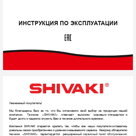
ИНС
ТР
УКЦИЯ ПО ЭК
СПЛУ
А
Т
АЦИИ

 




!
 

 
 
, 
 
 


 
 

 
 

 


. 

 
«SHIV
A
KI
» 
 






  
 
 
 
  

 



 

. 

 
SHI
VAKI 

 



 
,
 
 

 

 



 
 

  
 



.

 








«SHI
VAK
I» 

 


 



 

.