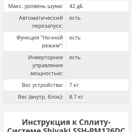
Макс. уровень шума:
42 дБ
Автоматический
есть
перезапуск:
Функция "Ночной
есть
режим":
Инверторное
есть
управление
мощностью:
Вес устройства:
7 кг
Вес (внутр. блок):
8.7 кг
Инструкция к Сплиту-
Системе Shivaki SSH-PM126DC