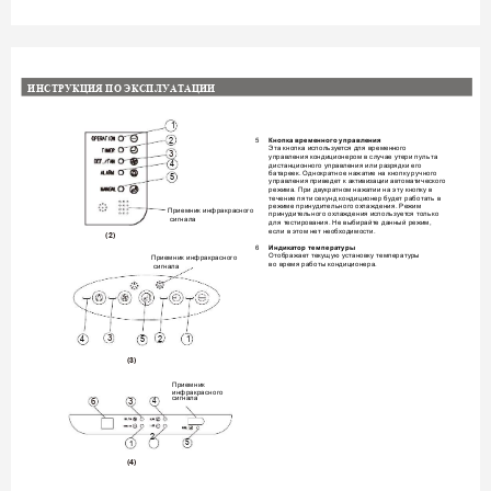

  
1
5 
Кнопка врем
енного упра
вления
2
Эта к
ноп
ка ис
п
ол
ь
зу
ется
 д
л
я времен
ного 
3
управления ко
ндиционером в
 слу
чае ут
ери п
у
ль
та 
4
дистанционного у
правл
ения или раз
рядки его 
бат
ареек. О
днократное нажат
ие на кноп
ку
ручного 
5
управления 
приведет к акт
ивиз
ации авт
омат
ического 
реж
има
. 
При дву
крат
ном наж
атии на эту кнопку
 в 
течение 
пя
ти
 секунд
кондиционе
р 
бу
дет работат
ь
в 
реж
име принудит
ель
ног
о ох
лаждения. Режим 
Приемник инфракра
сного
принудител
ь
ного ох
л
аж
д
ения испол
ь
з
ует
ся
 т
олько 
 сиг
на
ла
для
 т
е
стирования. Не вы
бирайт
е данный реж
им, 
есл
и в
 этом 
нет
необх
одимости
. 
(2)
6 
Инди
кат
ор температур
ы
От
обра
жает
 тек
у
щую
у
становку
температу
ры 
Приемник инфракра
сного
во 
время раб
оты кондиционера. 
 сиг
на
ла
3
2
4
5
1
(3)
Приемник
инфракра
сн
ого
сиг
нала
6
3
4
2
5
1
(4)