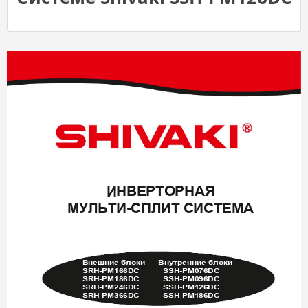

 


-

        
 
SRH-PM166DC
SSH-PM076DC  
SRH-PM186DC
SSH-PM096DC
SRH-PM246DC
SSH-PM126DC
SSH-PM186DC
SRH-PM366DC