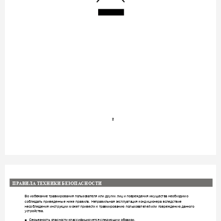
2 

  
В
о и
з
бежани
е 
тр
авми
р
ова
ни
я 
поль
з
оват
еля 
и
ли
др
уги
х
ли
ц 
и
 п
оврежде
ни
я
 имущ
ест
ва н
ео
бходи
м
о 
соблю
д
ать
пр
и
веденны
е 
ни
же 
пр
а
вила.
Непр
а
ви
ль
ная 
эк
спл
у
ат
аци
я 
кон
д
иц
ионер
а 
вс
ледст
ви
е 
несо
блю
д
ени
я 
и
нст
р
укци
и
 м
ожет 
пр
и
вест
и
 к
 тр
авми
р
ованию
 и
ли
повр
ежд
ени
ю 
данног
о 
 
у
стройства
. 
■ 
Сер
ь
ез
ност
ь
опасн
ост
и
 кл
асс
и
ф
и
ци
р
уетс
я 
след
ующи
м 
о
браз
ом
. 