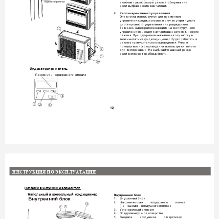
и
два
вну
тренних
включает раз
морозку
в 
ре
ж
име 
обог
рева 
или 
есл
и в
ыбран реж
им вент
иля
ци
и
. 
4 
Кнопка врем
енного упра
вления
Эта к
ноп
ка ис
п
ол
ь
зу
ется
 д
л
я времен
ного 
управления ко
ндиционером в
 слу
чае ут
ери п
у
ль
та 
дистанционного у
правл
ения или раз
рядки его 
бат
ареек. О
днократное нажат
ие на кноп
ку
ручного 
10
управления 
приведет к акт
ивиз
ации авт
омат
ического 
реж
има
. 
При дву
крат
ном наж
атии на эту кнопку
 в 
течение 
пя
ти
 секунд
кондиционе
р 
б
удет
работат
ь
в 
реж
име принудит
ель
ног
о ох
лаждения. Режим 
принудител
ь
ного ох
л
аж
д
ения испол
ь
з
ует
ся
 т
олько 
7
для
 т
е
стирования
. 
Не выб
ирайт
е данный реж
им, 
есл
и в
 этом 
нет
необх
одимости
. 
8
9
Индика
т
орная
 панель
Приемник инфракра
сн
ого сигнала
3
1
2
4
12

  
Наз
ван
ия и
 фу
нкции 
эл
е
мент
ов
Нап
ольный и 
консольный 
кон
д
иционе
р
Внутренний 
б
лок
1.
Внут
ренний блок
 
2. 
Направляющая 
в
оздуш
ного 
потока 
3
(на 
вых
оде 
воз
душного потока)
2
1
3.
Установочный элеме
нт
4.
Воздух
овыпускное отверст
ие 
5. 
В
х
одное 
воз
душное 
от
верстие 
(с