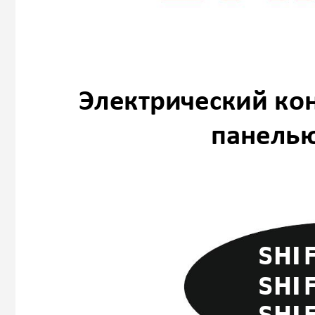
Электр
ическ
ий ко
панелью
SHI
SHI
SHI