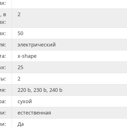
ах:
, в
2
ах:
ах:
50
ля:
электрический
та:
x-shape
ых:
25
ты:
2
ия:
220 b, 230 b, 240 b
ра:
сухой
ии:
естественная
и:
Да