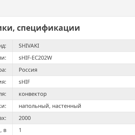
ики, спецификации
нд:
SHIVAKI
ли:
sHIF-EC202W
ра:
Россия
ия:
sHIF
ля:
конвектор
ки:
напольный, настенный
ах:
2000
, в
1