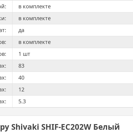
ой:
в комплекте
ки:
в комплекте
ат:
да
ов:
в комплекте
ов:
1 шт
ах:
83
ах:
40
ах:
12
ах:
5.3
ру Shivaki SHIF-EC202W Белый