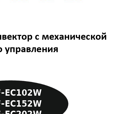
нв
ектор
 с механ
ическо
й 
 управления
F
-
EC10
2
W 
F
-
EC15
2
W 
F
-
EC20
2
W