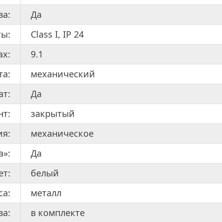
ва:
Да
ты:
Class I, IP 24
ах:
9.1
та:
механический
ат:
Да
нт:
закрытый
ия:
механическое
а»:
Да
ет:
белый
са:
металл
ва:
в комплекте