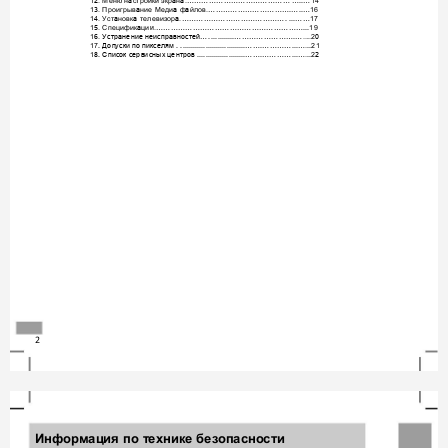
1
Меню
н
стройки
экр
н
14
2
.



.
……………………………………
…
..
…
1
Проигрыв
ние
Ме
и
ф
й
ов
16
3
.

д


л
.
……………………………
.
…
..
…
1
Уст
новк
те
евизор
17
4
.


л

.
……………………………………
.
...
……
1
Специфик
ци
19
5
.

.
……………………………………………………
...

1
.
2
6
 …
...........
……………………
.
…
..
.
.
0
.
7
2
1
.    
...............................
……
.
…………
...
…
.
..
1
.
2
1
8
. 
  
......................
……
.
…………
...
…
.
..
2
.
2 
Инфор
мация 
по т
ехнике без
опасно
сти