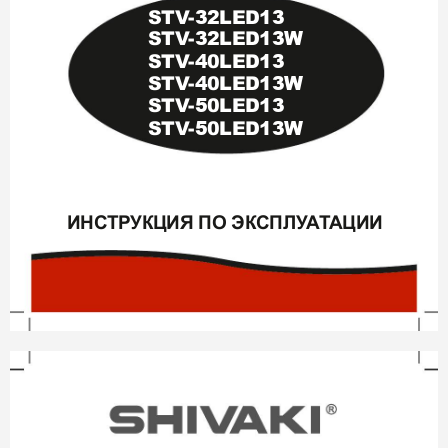
STV
-
32
LED
13
STV
-
32
LED
13W
STV
-
4
0LED
13
STV
-
4
0LED
13W
STV
-
0LED
13
5
STV
-
0LED
13W
5
ИНС
ТР
УКЦИЯ ПО ЭКСПЛУ
А
Т
АЦИИ