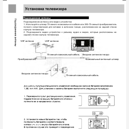
У
тановк
а
телевизора
с
Под
с
оединение
антенны
П

Подсоединение антенны или видео устройства 
д
 
1. 
Используйте штекер 
75-омного коаксиального 
кабеля 
или 300-75-омный
преобразователь 
полного 
сопротивления 
для 
вставки 
в 
антенное 
гнездо, 
расположенное 
на 
задней 
стенке 
корпуса телевизора. 
2. 
Подсоедините 
видео 
устройство 
к 
разъему 
аудио 
и 
видео, 
которые 
расположены 
на 
задней стенке корпуса телевизора.
VHF антенна
UHF 
антенн
а
75-омн
ый коакс
иаль
ный каб
ель
Вход
ное а
нтенно
е гне
здо 
Преобр
азовате
л
ь
Коаксиал
ьный 
антен
ный 
штекер
Вход
ное а
нтенн
ое гн
ездо
75-омн
ый коакс
иаль
ный каб
ель
Для работы 
    
   
1,5,  .        : 
1.    . 
       
    . 
2.    ,  
   
 «+»  «-»   . 
      