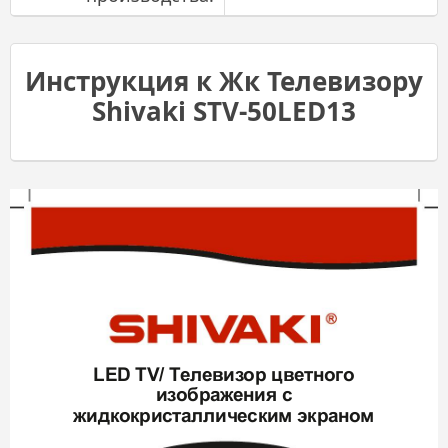
Инструкция к Жк Телевизору
Shivaki STV-50LED13
LED TV/ Т
ел
евиз
ор цв
етног
о
из
ображ
ения с
жидк
окристаллическим экрано
м