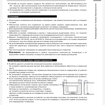
Спасибо 
за 
покупку 
нашего 
продукта. 
Вы 
можете 
его 
использовать 
как 
ЖК-телевизор 
или 
ости
ПК
-
монитор. 
Для 
использования 
всех 
возможностей 
рекомендуется 
внимательно 
прочесть 
руководство пользователя и сохранить в легкодоступном месте. 
зопасн
Не 
прикасайтесь 
к 
любым 
частям 
телевизора 
и 
не 
вносите 
изменения 
в 
настройки, 
которые 
не указаны в настоящем руководстве. 
нике бе
У
с
тановка
Расположите телевизионный приемник 
в помещении, где прямой 
солнечный свет не попадает 
Информация по тех
на экран. 
Абсолютная 
темнота 
или 
отражение 
на 
экране 
может 
вызвать 
переутомление 
глаз. 
Для 
комфортного просмотра рекомендуется мягкое и не прямое освещение. 
Для создания вентиляции 
необходимо обеспечить достаточное расстояние 
между телевизионным 
приемником и стеной. 
Избегайте 
установки 
телевизора 
в 
местах 
с 
повышенным 
выделением 
тепла, 
что 
позволит 
предотвратить повреждение корпуса или преждевременный износ компонентов. 
Данный 
телевизионный 
приемник 
необходимо 
подсоединить 
к 
источнику 
электропитания 
напряжением 100~240 
В, 
частотой 50/60 
Гц. 
Никогда не 
подсоединяйте к 
источнику 
напряжения 
постоянного тока или любым другим источникам электропитания. 
Не устанавливайте 
телевизионный приемник в 
месте близком к 
источникам теплового 
излучения, 
таким 
как 
радиаторы, 
воздуховоды, 
прямой 
солнечный 
свет 
или 
в 
закрытых 
помещениях 
и 
зонах. 
При использовании телевизора не закрывайте вентиляционные отверстия. 
Вни
м
ание:
Не 
вмешивайтесь 
в 
работу 
внутренних 
компонентов 
телевизора 
и 
не 
выполняйте любые настройки, которые не упоминаются в настоящем руководстве. 
Предупреждения и меры предосторожности 
В работе данного устройства используется высокое напряжение. 
Не снимайте 
заднюю крышку 
корпуса. Для 
сервисного обслуживания 
обратитесь в 
сервисный 
центр. 
Для предотвращения пожара или 
поражения электрическим током не 
подвергайте устройство 
воздействию дождя или влаги. 
Не 
допускайте 
попадания 
посторонних 
предметов 
в 
вентиляционные 
прорези 
или 
отверстия 
на корпусе телевизора. Никогда не проливайте любые жидкости на телевизионный приемник.
Если телевизор должен быть встроен в мебельную стенку 
или аналогичную закрытую зону, необходимо обеспечить 
минимальные расстояния (смотрите рисунок справа).
Образование тепла может снизить срок службы телевизора, 
а также привести к возникновению опасности.  
Никогда не становитесь, не опирайтесь, случайно 
не толкайте устройство или его подставку. Следует 
обратить особое внимание на поведение детей около
устройства
.
Не 
устанавливайте 
основное 
устройство 
на 
неустойчивую 
подставку 
на 
колесиках, 
полку 
или 
стол. Если устройство упадет, то это 
в результате приведет к серьезной травме пользователя 
или повреждению телевизора.