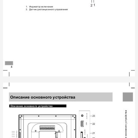
1
2
1.  Индикатор включения
2.  Датчик дистанционного управления
4 
О
писание основного устройства
Опи
с
ание
о
с
новного
у
с
трой
с
тва
Описание основного устройства
EARPHONE
23
USB
22
CI SLOT
3
21
4
5
MINI YPbPr
6