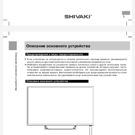
3
О
пи
ание
о
новного
у
трой
тва
с
с
с
с
Описание основного устройства
Предупреждения и меры предосторожности 
Если 
устройство 
не 
используется 
в 
течение 
длительного 
периода 
времени, 
рекомендуется 
вынуть вилку шнура электропитания из розетки напряжения переменного тока. 
Избегайте 
воздействия 
на 
устройство 
прямых 
солнечных 
лучей 
и 
других 
источников 
тепла. 
Не устанавливайте 
телевизионный 
приемник 
на 
другие 
устройства, 
которые 
излучают 
тепло. 
Например, 
видеомагнитофоны, 
аудио
усилители. 
Не 
загромождайте 
вентиляционные 
-
отверстия 
на 
задней 
крышке. 
Вентиляция 
необходима 
для 
предотвращения 
выхода 
из 
строя 
электрических компонентов. Не сдавливайте шнур электропитания под устройством. 
Опи
с
ание
о
с
новного
у
с
трой
с
тва