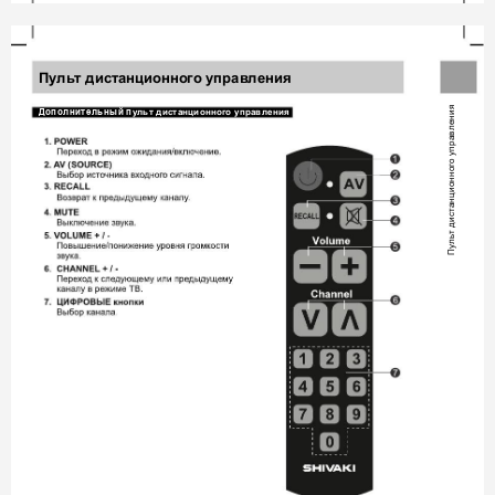
П
у
льт диста
нционного у
п
равления
Пульт дистанционного управления 
 
ул
ь
т
 д
истанционного управления 