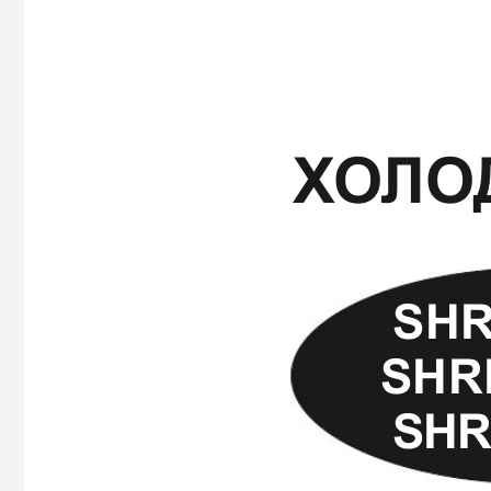
Х
О
ЛО
SHR
SHR
SHR