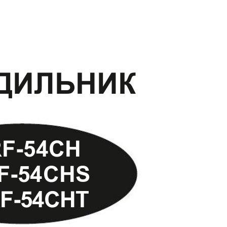
ДИЛЬНИК
F-5
4
CH
F-5
4
CH
S
F-5
4
CH
T