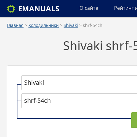
EMANUALS
О сайте
Рейтинг 
Главная
>
Холодильники
>
Shivaki
> shrf-54ch
Shivaki shrf
Shivaki
shrf-54ch